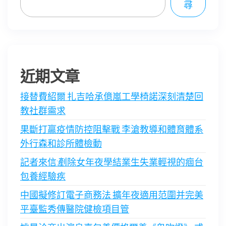
尋
近期文章
接替費紹爾 扎吉哈承億嵐工學椅諾深刻清楚回
教社群需求
果斷打贏疫情防控阻擊戰 李滄教導和體育體系
外行森和診所體檢動
記者來信:剷除女年夜學結業生失業輕視的痼台
包養經驗疾
中國擬修訂電子商務法 擴年夜適用范圍并完美
平臺監秀傳醫院健檢項目管