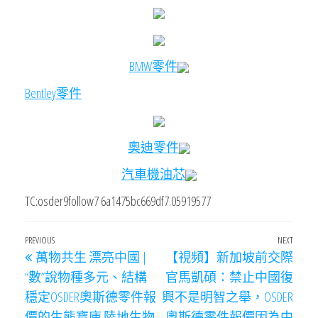
BMW零件
Bentley零件
奧迪零件
汽車機油芯
TC:osder9follow7 6a1475bc669df7.05919577
文
Previous
PREVIOUS
NEXT
Next
萬物共生 漂亮中國 |
【視頻】新加坡前交際
章
Post
Post
“數”說物種多元、結構
官馬凱碩：禁止中國復
導
穩定OSDER奧斯德零件報
興不是明智之舉，OSDER
覽
價的生態寶庫 陸地生物
奧斯德零件報價因為中