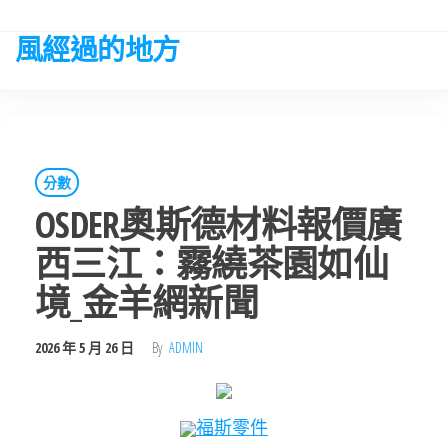
Skip
to
風經過的地方
the
content
分數
OSDER奧斯德材料報價廣
西三江：霧繞茶園如仙
境_金羊網新聞
2026 年 5 月 26 日
By
ADMIN
福斯零件