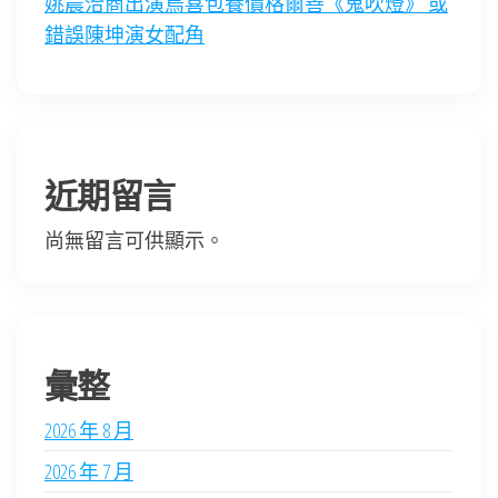
姚晨洽商出演烏喜包養價格爾善《鬼吹燈》 或
錯誤陳坤演女配角
近期留言
尚無留言可供顯示。
彙整
2026 年 8 月
2026 年 7 月