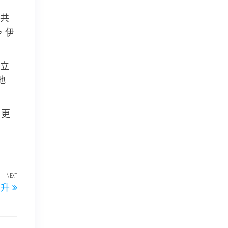
共
，伊
立
地
、更
NEXT
Next
躍升
Post