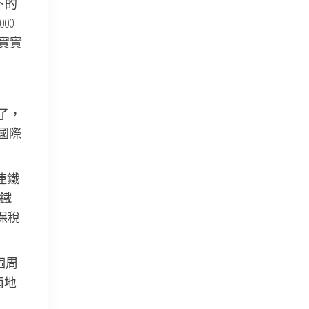
下的
00
實實
了，
國際
連鐵
“鐵
保稅
個周
南地