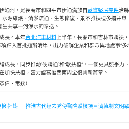
伊通河，是長春市和四平市伊通滿族自
藍寶堅尼零件
治縣
治，水源維護、清淤疏通、生態修復、景不雅扶植多措并舉
游蒼生共享一河淨水的奉送。
成長。本年
台北汽車材料
上半年，長春市和吉林市聯袂，
個事項歸入首批通辦清單，出力破解企業和群眾異地處事“多
成長，同步推動“硬聯通”和“軟扶植”，一個更具競爭力
在加快扶植，奮力譜寫著西南周全復興新篇章。
杰偉、常欽）
檢 社媒
推進古代經去秀傳醫院體檢項目濟軌制文明