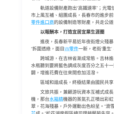
軌道設備財產跑出“高鐵速率”；光
市上風互補、組團成長，長春市的進步前
零件進口商
的設備制造等財產，共走公道
以報酬本，打造宜居宜業生涯圈
進夜，長春新平易近年夜街燈火殘暴
“拆圍透綠，面目
VW零件
一新，老街‘重生
跨城游，在吉林省漸成常態。吉林進
水瓶聽到要將藍色調成灰度百分之五十一
闢，增進花費在往來間愈加活潑。
區域和諧成長，終極結果由國民共享
文旅共振，兼顧游玩資本互補式成長
機，那台
水箱精
機器的蒸氣孔正噴出彩虹
翠，花海殘暴，戶外運動出色紛呈。“滑
芯
成。”松花湖度假區總司理趙蘭菊先容