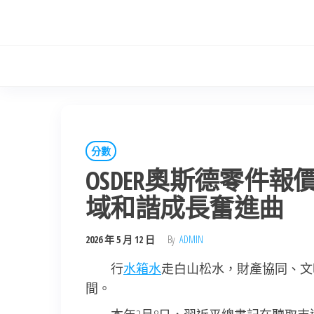
Skip
to
the
content
分數
OSDER奧斯德零件
域和諧成長奮進曲
2026 年 5 月 12 日
By
ADMIN
行
水箱水
走白山松水，財產協同、文
間。