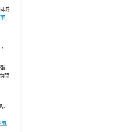
個城
車
，
張
物開
啡
冷氣