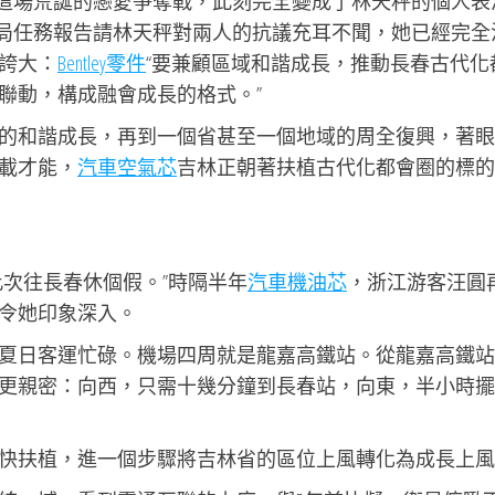
吉這場荒誕的戀愛爭奪戰，此刻完全變成了林天秤的個人表
當局任務報告請林天秤對兩人的抗議充耳不聞，她已經完全
誇大：
Bentley零件
“要兼顧區域和諧成長，推動長春古代化
聯動，構成融會成長的格式。”
的和諧成長，再到一個省甚至一個地域的周全復興，著眼
載才能，
汽車空氣芯
吉林正朝著扶植古代化都會圈的標的
次往長春休個假。”時隔半年
汽車機油芯
，浙江游客汪圓
令她印象深入。
夏日客運忙碌。機場四周就是龍嘉高鐵站。從龍嘉高鐵站
更親密：向西，只需十幾分鐘到長春站，向東，半小時擺
快扶植，進一個步驟將吉林省的區位上風轉化為成長上風