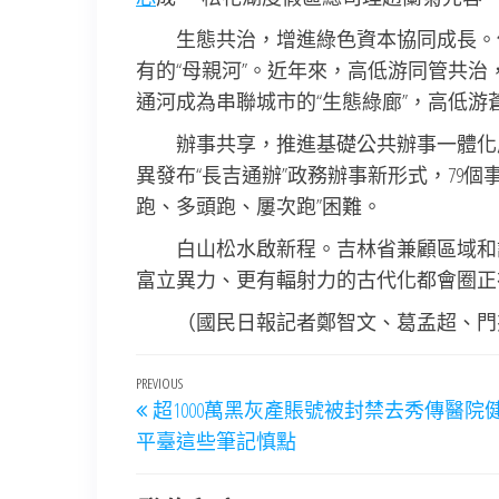
生態共治，增進綠色資本協同成長。
有的“母親河”。近年來，高低游同管共
通河成為串聯城市的“生態綠廊”，高低
辦事共享，推進基礎公共辦事一體化
異發布“長吉通辦”政務辦事新形式，79
跑、多頭跑、屢次跑”困難。
白山松水啟新程。吉林省兼顧區域和諧
富立異力、更有輻射力的古代化都會圈正
（國民日報記者鄭智文、葛孟超、門
文
Previous
PREVIOUS
超1000萬黑灰產賬號被封禁去秀傳醫院健
章
Post
平臺這些筆記慎點
導