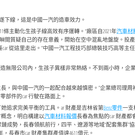
，順遂下線，這是中國一汽的造車效力。
1條主動化生孩子線高效有序運轉。“廠區自2021年
汽車材
瞬間質疑自己的存在意義，開始在空中混亂地盤旋。投產
臺car 從這里走出。”中國一汽工程技巧部總裝技巧高等主
械制造無限公司內，生孩子異樣非常熱絡。不到兩小時，企
生長，與中國一汽的一起配合越來越慎密。”企業總司理周
零部件的car 行駛在路面上。
她追求完美平衡的工具。ar 財產是吉林省第
Benz零件
一支
 城”概念，明白構建以
汽車材料報價
長春為焦點的car 財產都
鏈成勢，長春領航前行，四平、遼源等地域“配套集群”協
年，長春市car 財產集群產值達4611億元。