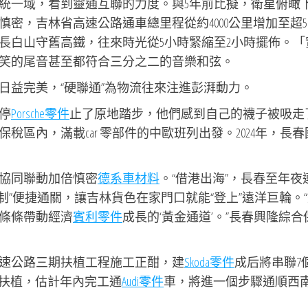
統一域，看到靈通互聯的力度。與5年前比擬，衛星俯瞰
，吉林省高速公路通車總里程從約4000公里增加至超50
長白山守舊高鐵，往來時光從5小時緊縮至2小時擺佈。「
笑的尾音甚至都符合三分之二的音樂和弦。
日益完美，“硬聯通”為物流往來注進彭湃動力。
停
Porsche零件
止了原地踏步，他們感到自己的襪子被吸走
區內，滿載car 零部件的中歐班列出發。2024年，長春
協同聯動加倍慎密
德系車材料
。“借港出海”，長春至年夜
單制”便捷通關，讓吉林貨色在家門口就能“登上”遠洋巨輪。
條條帶動經濟
賓利零件
成長的‘黃金通道’。”長春興隆綜合
速公路三期扶植工程施工正酣，建
Skoda零件
成后將串聯7
快扶植，估計年內完工通
Audi零件
車，將進一個步驟通順西