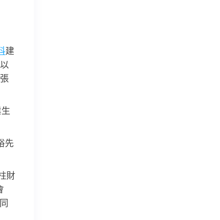
料
建
以
任張
業生
裕先
柱財
會
同