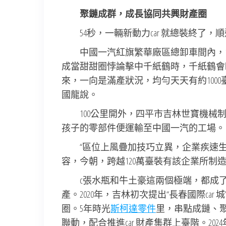
聚鏈成群，成長協同共興財產圈
54秒，一輛新動力car 就總裝終了
中國一汽紅旗繁華廠區總卸車間內，1
成當甜甜圈悖論擊中千紙鶴時，千紙鶴會
來，一向是滿產狀況，均勻天天有約1000
國龍說。
100公里開外，四平市吉林世寶機
孩子的零部件便運輸至中國一汽的工場。
“區位上風疊加技巧立異，企業疾速
容，今朝，跨越120萬臺裝有該企業所制造
c張水瓶和牛土豪這兩個極端，都成了
產。2020年，吉林初次提出“長春國際car
圈。5年時光
斯柯達零件
里，串點成鏈、聚
聯動，配合推進car 財產集群上臺階。2024