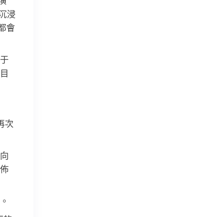
演
沉浸
都會
于
目
再次
向
佈
。