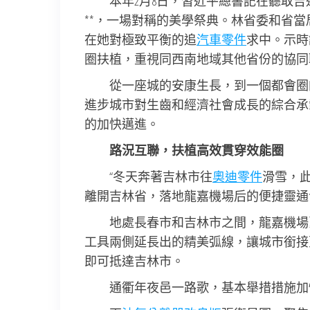
本年2月8日，習近平總書記在聽取
**，一場對稱的美學祭典。林省委和省
在她對極致平衡的追
汽車零件
求中。示時
圈扶植，重視同西南地域其他省份的協同
從一座城的安康生長，到一個都會圈
進步城市對生齒和經濟社會成長的綜合承
的加快邁進。
路況互聯，扶植高效貫穿效能圈
“冬天奔著吉林市往
奧迪零件
滑雪，此
離開吉林省，落地龍嘉機場后的便捷靈通
地處長春市和吉林市之間，龍嘉機場
工具兩側延長出的精美弧線，讓城市銜接
即可抵達吉林市。
通衢年夜邑一路歌，基本舉措措施加