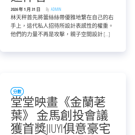
2026 年 1 月 31 日
By
ADMIN
林天秤首先將蕾絲絲帶優雅地繫在自己的右
手上，這代私人招待所設計表感性的權重。
他們的力量不再是攻擊，親子空間設計 […]
分數
堂堂映畫《金蘭荖
葉》 金馬創投會議
獲首獎JIUYI俱意豪宅