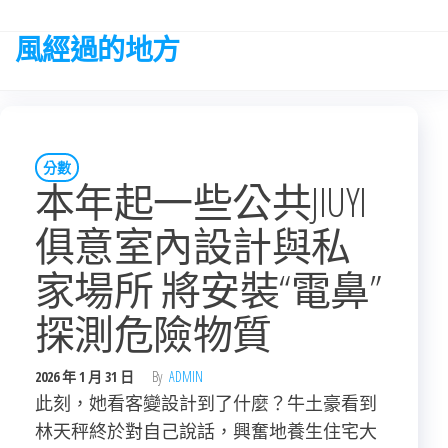
Skip
to
風經過的地方
the
content
分數
本年起一些公共JIUYI
俱意室內設計與私
家場所 將安裝“電鼻”
探測危險物質
2026 年 1 月 31 日
By
ADMIN
此刻，她看客變設計到了什麼？牛土豪看到
林天秤終於對自己說話，興奮地養生住宅大