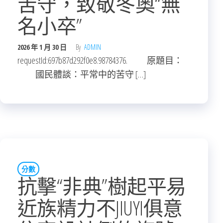
苦守，致敬冬奧“無
名小卒”
2026 年 1 月 30 日
By
ADMIN
requestId:697b87d292f0e8.98784376. 原題目：
國民體談：平常中的苦守 […]
分數
抗擊“非典”樹起平易
近族精力不JIUYI俱意