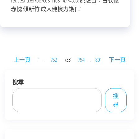
requestId:697b87ce8f1168.14774655. 原題目：白衣懷
赤忱 傾新竹 成人健檢力護 […]
文
上一頁
1
...
752
753
754
...
801
下一頁
章
分
搜尋
頁
搜
尋