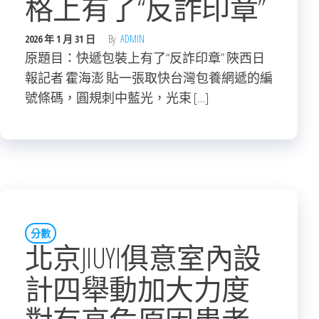
格上有了“反詐印章”
2026 年 1 月 31 日
By
ADMIN
原題目：快遞包裝上有了“反詐印章” 陜西日
報記者 霍海澎 貼一張取快台灣包養網遞的編
號條碼，圓規刺中藍光，光束 […]
分數
北京JIUYI俱意室內設
計四舉動加大力度