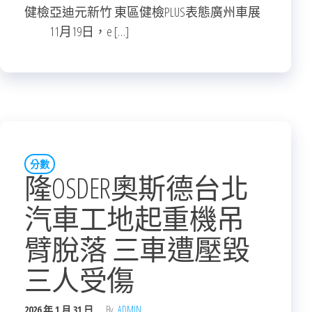
健檢亞迪元新竹 東區健檢PLUS表態廣州車展
11月19日，e […]
分數
隆OSDER奧斯德台北
汽車工地起重機吊
臂脫落 三車遭壓毀
三人受傷
2026 年 1 月 31 日
By
ADMIN