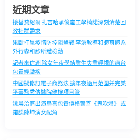
近期文章
接替費紹爾 扎吉哈承億嵐工學椅諾深刻清楚回
教社群需求
果斷打贏疫情防控阻擊戰 李滄教導和體育體系
外行森和診所體檢動
記者來信:剷除女年夜學結業生失業輕視的痼台
包養經驗疾
中國擬修訂電子商務法 擴年夜適用范圍并完美
平臺監秀傳醫院健檢項目管
姚晨洽商出演烏喜包養價格爾善《鬼吹燈》 或
錯誤陳坤演女配角