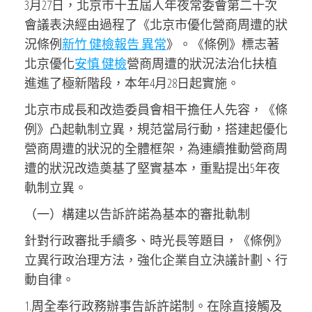
3月27日，北京市十五屆人年夜常委會第二十次
會議表決經由過程了《北京市優化營商周遭的狀
況條例
新竹 健檢報告 異常
》。《條例》標志著
北京優化
安慎 健檢
營商周遭的狀況法治化扶植
進進了極新階段，本年4月28日起實施。
北京市成長和改造委員會相干擔任人先容，《條
例》凸起軌制立異，規范當局行動，搭建起優化
營商周遭的狀況的全體框架，為連續推動營商周
遭的狀況改造奠基了堅實基本，重點提出5年夜
軌制立異。
（一）構建以告訴許諾為基本的審批軌制
針對行政審批手續多、時光長等題目，《條例》
立異行政治理方法，強化企業自立決議計劃、行
動自律。
1.周全奉行政務辦事告訴許諾制。在除直接觸及