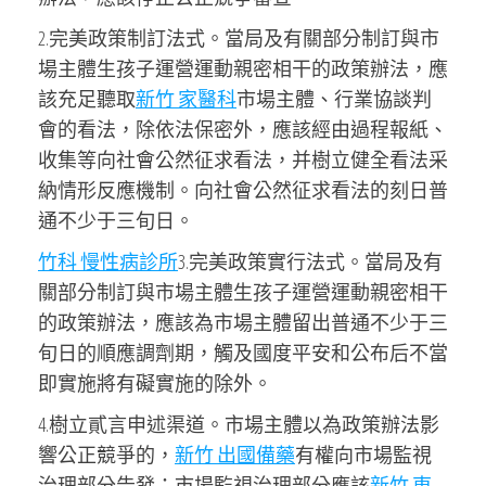
2.完美政策制訂法式。當局及有關部分制訂與市
場主體生孩子運營運動親密相干的政策辦法，應
該充足聽取
新竹 家醫科
市場主體、行業協談判
會的看法，除依法保密外，應該經由過程報紙、
收集等向社會公然征求看法，并樹立健全看法采
納情形反應機制。向社會公然征求看法的刻日普
通不少于三旬日。
竹科 慢性病診所
3.完美政策實行法式。當局及有
關部分制訂與市場主體生孩子運營運動親密相干
的政策辦法，應該為市場主體留出普通不少于三
旬日的順應調劑期，觸及國度平安和公布后不當
即實施將有礙實施的除外。
4.樹立貳言申述渠道。市場主體以為政策辦法影
響公正競爭的，
新竹 出國備藥
有權向市場監視
治理部分告發；市場監視治理部分應該
新竹 東