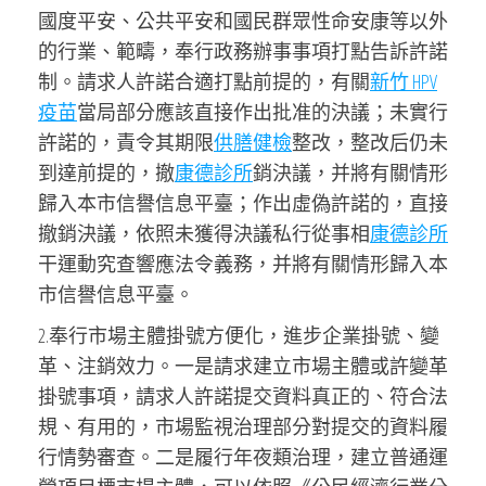
國度平安、公共平安和國民群眾性命安康等以外
的行業、範疇，奉行政務辦事事項打點告訴許諾
制。請求人許諾合適打點前提的，有關
新竹 HPV
疫苗
當局部分應該直接作出批准的決議；未實行
許諾的，責令其期限
供膳健檢
整改，整改后仍未
到達前提的，撤
康德診所
銷決議，并將有關情形
歸入本市信譽信息平臺；作出虛偽許諾的，直接
撤銷決議，依照未獲得決議私行從事相
康德診所
干運動究查響應法令義務，并將有關情形歸入本
市信譽信息平臺。
2.奉行市場主體掛號方便化，進步企業掛號、變
革、注銷效力。一是請求建立市場主體或許變革
掛號事項，請求人許諾提交資料真正的、符合法
規、有用的，市場監視治理部分對提交的資料履
行情勢審查。二是履行年夜類治理，建立普通運