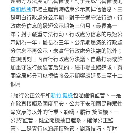
運動等方法展開信譽修復，對于完成信譽修復的
森和診所
市場主體實時結束公示其掉信信息。三
是明白行政處分公示期。對于普通守法行動，行
政處分信息的最短公示期為三個月，最長為一
年；對于嚴重守法行動，行政處分信息的最短公
示期為一年，最長為三年。公示期屆滿的行政處
分信息不再公示，未實行行政處分決議的除外；
在規則刻日內實行行政處分決議、自動打消或許
加重守法行動迫害后果的，經市場主體請求，有
關當局部分可以視情將公示期響應延長三至十二
個月
2.履行公正公平和
新竹 健檢
包涵謹慎監管。一是
在除直接觸及國度平安、公共平安和國民群眾性
命安康等以外的行業、範疇，履行“雙隨機、一
公然”監管，健全隨機抽查體系，確保公正監
管。二是實行包涵謹慎監管，對新技巧、新財