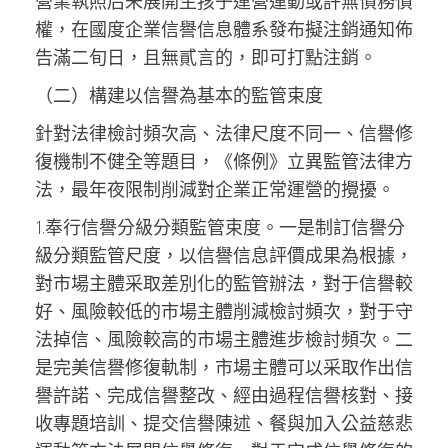
營業執照后未展開生孩子運營運動或許無債務債
權，在國度企業信譽信息體系發布擬注銷通知佈
告滿二旬日，且無貳言的，即可打點注銷。
（二）構建以信譽為基本的監管束度
針對法律檢討頻次高、法律尺度不同一、信譽修
復機制不健全等題目，《條例》立異監管法律方
法，最年夜限制削減對企業正常運營的攪擾。
1.奉行信譽分級分類監管束度。一是制訂信譽分
級分類監管尺度，以信譽信息評價成果為根據，
對市場主體采取差別化的監管辦法，對于信譽較
好、風險較低的市場主體削減檢討頻次，對于守
法掉信、風險較高的市場主體進步檢討頻次。二
是完美信譽修復軌制，市場主體可以采取作出信
譽許諾、完成信譽整改、經由過程信譽核對、接
收專題培訓、提交信譽陳述、餐與加入公益慈悲