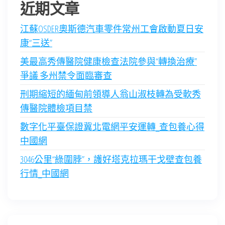
近期文章
江蘇OSDER奧斯德汽車零件常州工會啟動夏日安
康“三送”
美最高秀傳醫院健康檢查法院參與“轉換治療”
爭議 多州禁令面臨審查
刑期縮短的緬甸前領導人翁山淑枝轉為受軟秀
傳醫院體檢項目禁
數字化平臺保證冀北電網平安運轉_查包養心得
中國網
3046公里“綠圍脖”，護好塔克拉瑪干戈壁查包養
行情_中國網