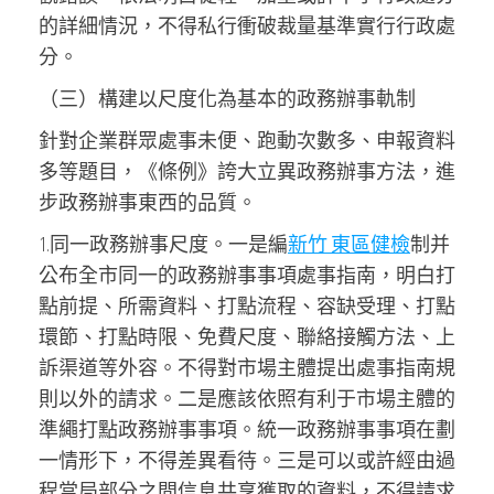
的詳細情況，不得私行衝破裁量基準實行行政處
分。
（三）構建以尺度化為基本的政務辦事軌制
針對企業群眾處事未便、跑動次數多、申報資料
多等題目，《條例》誇大立異政務辦事方法，進
步政務辦事東西的品質。
1.同一政務辦事尺度。一是編
新竹 東區健檢
制并
公布全市同一的政務辦事事項處事指南，明白打
點前提、所需資料、打點流程、容缺受理、打點
環節、打點時限、免費尺度、聯絡接觸方法、上
訴渠道等外容。不得對市場主體提出處事指南規
則以外的請求。二是應該依照有利于市場主體的
準繩打點政務辦事事項。統一政務辦事事項在劃
一情形下，不得差異看待。三是可以或許經由過
程當局部分之間信息共享獲取的資料，不得請求