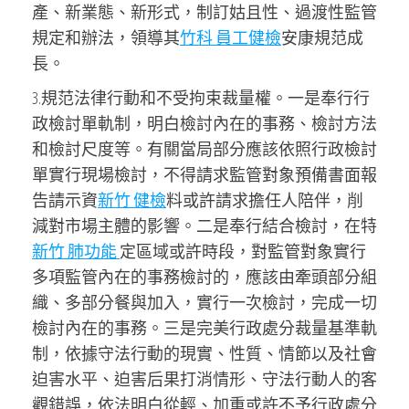
產、新業態、新形式，制訂姑且性、過渡性監管
規定和辦法，領導其
竹科 員工健檢
安康規范成
長。
3.規范法律行動和不受拘束裁量權。一是奉行行
政檢討單軌制，明白檢討內在的事務、檢討方法
和檢討尺度等。有關當局部分應該依照行政檢討
單實行現場檢討，不得請求監管對象預備書面報
告請示資
新竹 健檢
料或許請求擔任人陪伴，削
減對市場主體的影響。二是奉行結合檢討，在特
新竹 肺功能
定區域或許時段，對監管對象實行
多項監管內在的事務檢討的，應該由牽頭部分組
織、多部分餐與加入，實行一次檢討，完成一切
檢討內在的事務。三是完美行政處分裁量基準軌
制，依據守法行動的現實、性質、情節以及社會
迫害水平、迫害后果打消情形、守法行動人的客
觀錯誤，依法明白從輕、加重或許不予行政處分