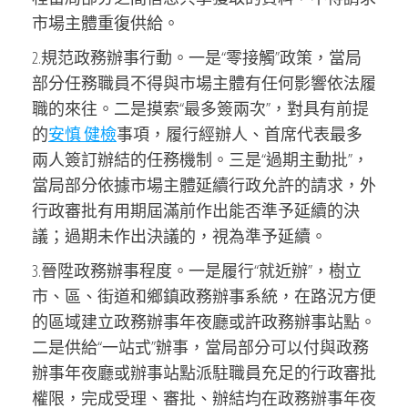
市場主體重復供給。
2.規范政務辦事行動。一是“零接觸”政策，當局
部分任務職員不得與市場主體有任何影響依法履
職的來往。二是摸索“最多簽兩次”，對具有前提
的
安慎 健檢
事項，履行經辦人、首席代表最多
兩人簽訂辦結的任務機制。三是“過期主動批”，
當局部分依據市場主體延續行政允許的請求，外
行政審批有用期屆滿前作出能否準予延續的決
議；過期未作出決議的，視為準予延續。
3.晉陞政務辦事程度。一是履行“就近辦”，樹立
市、區、街道和鄉鎮政務辦事系統，在路況方便
的區域建立政務辦事年夜廳或許政務辦事站點。
二是供給“一站式”辦事，當局部分可以付與政務
辦事年夜廳或辦事站點派駐職員充足的行政審批
權限，完成受理、審批、辦結均在政務辦事年夜