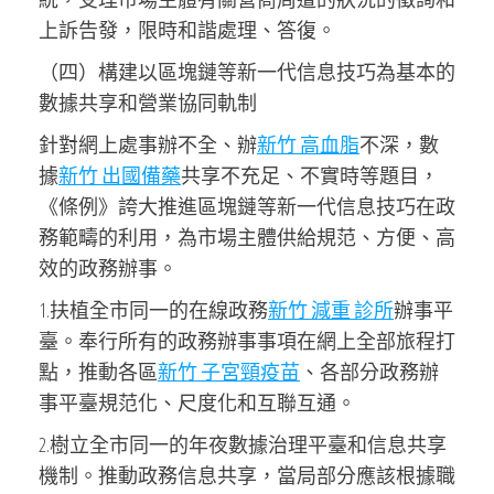
上訴告發，限時和諧處理、答復。
（四）構建以區塊鏈等新一代信息技巧為基本的
數據共享和營業協同軌制
針對網上處事辦不全、辦
新竹 高血脂
不深，數
據
新竹 出國備藥
共享不充足、不實時等題目，
《條例》誇大推進區塊鏈等新一代信息技巧在政
務範疇的利用，為市場主體供給規范、方便、高
效的政務辦事。
1.扶植全市同一的在線政務
新竹 減重 診所
辦事平
臺。奉行所有的政務辦事事項在網上全部旅程打
點，推動各區
新竹 子宮頸疫苗
、各部分政務辦
事平臺規范化、尺度化和互聯互通。
2.樹立全市同一的年夜數據治理平臺和信息共享
機制。推動政務信息共享，當局部分應該根據職