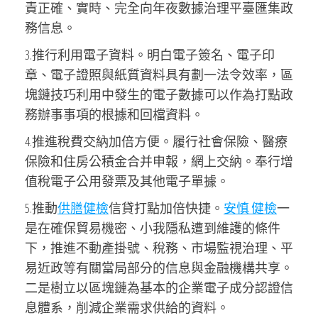
責正確、實時、完全向年夜數據治理平臺匯集政
務信息。
3.推行利用電子資料。明白電子簽名、電子印
章、電子證照與紙質資料具有劃一法令效率，區
塊鏈技巧利用中發生的電子數據可以作為打點政
務辦事事項的根據和回檔資料。
4.推進稅費交納加倍方便。履行社會保險、醫療
保險和住房公積金合并申報，網上交納。奉行增
值稅電子公用發票及其他電子單據。
5.推動
供膳健檢
信貸打點加倍快捷。
安慎 健檢
一
是在確保貿易機密、小我隱私遭到維護的條件
下，推進不動產掛號、稅務、市場監視治理、平
易近政等有關當局部分的信息與金融機構共享。
二是樹立以區塊鏈為基本的企業電子成分認證信
息體系，削減企業需求供給的資料。