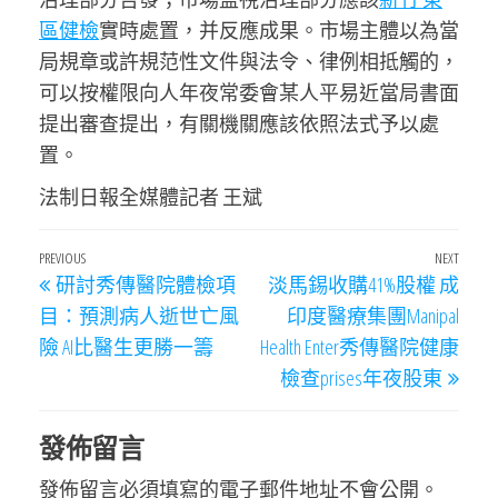
區健檢
實時處置，并反應成果。市場主體以為當
局規章或許規范性文件與法令、律例相抵觸的，
可以按權限向人年夜常委會某人平易近當局書面
提出審查提出，有關機關應該依照法式予以處
置。
法制日報全媒體記者 王斌
文
Previous
PREVIOUS
NEXT
Next
研討秀傳醫院體檢項
淡馬錫收購41%股權 成
章
Post
Post
目：預測病人逝世亡風
印度醫療集團Manipal
導
險 AI比醫生更勝一籌
Health Enter秀傳醫院健康
覽
檢查prises年夜股東
發佈留言
發佈留言必須填寫的電子郵件地址不會公開。