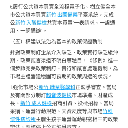
6.履行公共資本買賣全流程電子化。樹立健全本
市公共資本買賣
新竹 出國備藥
平臺系統，完成
公
新竹 入職健檢
共資本買賣“一表請求、一證通
用、一網通辦”。
（五）構建以法治為基本的政策保證軌制
針對政策制訂企業介入缺乏、政策實行缺乏緩沖
期、政策貳言渠道不明白等題目，《條例》進一
個步驟完美政策制訂、實行和貳言處理機制，為
市場主體營建穩固可預期的政策周遭的狀況。
1.強化市場公
新竹 職業醫學科
正競爭審查。當局
及有關部分制訂
超音波健檢
市場準進、財產成
長、
新竹 成人健檢
招商引資、投標招標、當局
采購、運營行動規范、天資尺度等與市場
竹科
慢性病診所
主體生孩子運營運動親密相干的政策
辦法，應該停止公正競爭審查。