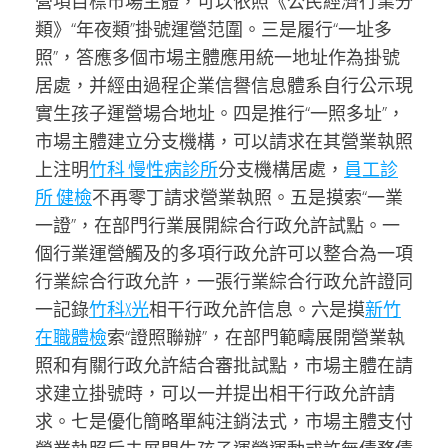
營項目標市場主體，可以依照《公民經濟行業分
類》“年夜類”掛號運營范圍。三是履行“一址多
照”，答應多個市場主體應用統一地址作為掛號
居處，并經由過程企業信譽信息體系自行公示現
實生孩子運營場合地址。四是推行“一照多址”，
市場主體建立分支機構，可以請求在其營業執照
上注明
竹科 慢性病診所
分支機構居處，
員工診
所 健檢
不再零丁請求營業執照。五是摸索“一業
一證”，在部門行業展開綜合行政允許試點。一
個行業運營觸及的多項行政允許可以整合為一項
行業綜合行政允許，一張行業綜合行政允許證同
一記錄
竹科X光
相干行政允許信息。六是摸
新竹
在職體檢
索“證照聯辦”，在部門範疇展開營業執
照和有關行政允許結合審批試點，市場主體在請
求建立掛號時，可以一并提出相干行政允許請
求。七是優化簡略單純注銷法式，市場主體支付