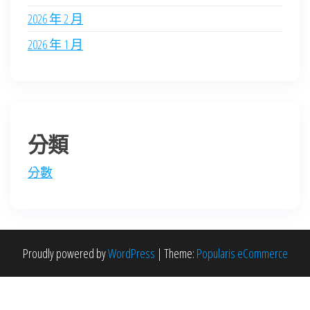
2026 年 2 月
2026 年 1 月
分類
分數
Proudly powered by
WordPress
|
Theme:
Popularis eCommerce