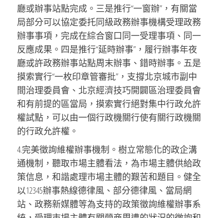
廳或辦事站點完成。三是推行“一窗辦”，有關當
局部分可以協定委托同級政務辦事機構受理政務
辦事事項，完成在綜合窗口同一受理事項、同一
反應成果。四是推行“延時辦事”，履行辦事年夜
廳或許政務辦事站點周末辦事、錯時辦事。五是
摸索實行“一枚印章管審批”，支撐北京城市副中
間治理委員會、北京經濟技巧開闢區治理委員會
和有前提的區當局，摸索實行絕對集中行政允許
權試點，可以由一個行政機關行使有關行政機關
的行政允許權。
4.完美徵詢維權辦事機制。樹立常態化的政企溝
通機制，聽取市場主體看法，為市場主體供給政
策信息，和諧處理市場主體的艱苦和題目。健全
以12345辦事熱線德律風、部分德律風、當局網
站、政務新媒體等為支持的政策徵詢維權辦事系
統，受理市場主體有關營商周遭的狀況的徵詢和