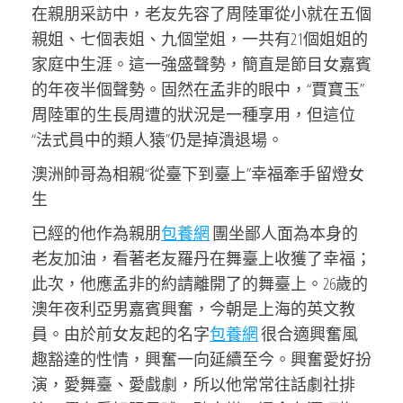
在親朋采訪中，老友先容了周陸軍從小就在五個
親姐、七個表姐、九個堂姐，一共有21個姐姐的
家庭中生涯。這一強盛聲勢，簡直是節目女嘉賓
的年夜半個聲勢。固然在孟非的眼中，“賈寶玉”
周陸軍的生長周遭的狀況是一種享用，但這位
“法式員中的類人猿”仍是掉潰退場。
澳洲帥哥為相親“從臺下到臺上”幸福牽手留燈女
生
已經的他作為親朋
包養網
團坐鄙人面為本身的
老友加油，看著老友羅丹在舞臺上收獲了幸福；
此次，他應孟非的約請離開了的舞臺上。26歲的
澳年夜利亞男嘉賓興奮，今朝是上海的英文教
員。由於前女友起的名字
包養網
很合適興奮風
趣豁達的性情，興奮一向延續至今。興奮愛好扮
演，愛舞臺、愛戲劇，所以他常常往話劇社排