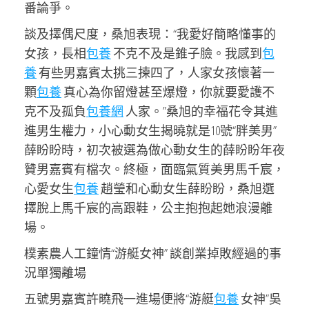
番論爭。
談及擇偶尺度，桑旭表現：“我愛好簡略懂事的
女孩，長相
包養
不克不及是錐子臉。我感到
包
養
有些男嘉賓太挑三揀四了，人家女孩懷著一
顆
包養
真心為你留燈甚至爆燈，你就要愛護不
克不及孤負
包養網
人家。”桑旭的幸福花令其進
進男生權力，小心動女生揭曉就是10號“胖美男”
薛盼盼時，初次被選為做心動女生的薛盼盼年夜
贊男嘉賓有檔次。終極，面臨氣質美男馬千宸，
心愛女生
包養
趙瑩和心動女生薛盼盼，桑旭選
擇脫上馬千宸的高跟鞋，公主抱抱起她浪漫離
場。
樸素農人工鐘情“游艇女神” 談創業掉敗經過的事
況單獨離場
五號男嘉賓許曉飛一進場便將“游艇
包養
女神”吳