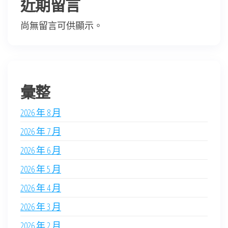
近期留言
尚無留言可供顯示。
彙整
2026 年 8 月
2026 年 7 月
2026 年 6 月
2026 年 5 月
2026 年 4 月
2026 年 3 月
2026 年 2 月