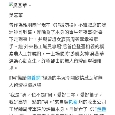
吳燕華
曾作為親朋團呈現在《非誠勿擾》不雅眾席的澳
洲帥哥興奮，昨晚為了本身的畢生年夜事從“臺
下走到臺上”，并與留燈女嘉賓周筱萃幸福牽
手。繼“外來務工職員專場”后首位登臺相親的樸
素農人工許曉飛，一上場便將“游艇女神”吳燕華
選為心動女生，終極卻由於無人留燈而單獨離
場。
IT男“備胎
包養網
”經過的事況令關欣情感瓦解無
人留燈掉潰退場
“我是IT男，也不是IT男，愛好口琴，愛好笛子，
我是高等一點的IT男。”來自廣
包養
州的收集公司
工程師周陸軍這般評價本身。自從看了《非
包養