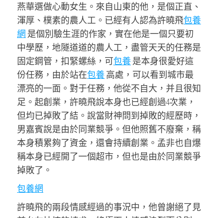
燕華選做心動女生。來自山東的他，是個正直、
渾厚、樸素的農人工。已經有人認為許曉飛
包養
網
是個別驗生涯的作家，實在他是一個只要初
中學歷，地隧道道的農人工，盡管天天的任務是
固定鋼管，扣緊螺絲，可
包養
是本身很愛好這
份任務，由於站在
包養
高處，可以看到城市最
漂亮的一面。對于任務，他從不自大，并且很知
足。起創業，許曉飛說本身也已經創過4次業，
但均已掉敗了結。說當財神問到掉敗的經歷時，
男嘉賓說是由於同業競爭。但他照舊不廢棄，稱
本身積累夠了資金，還會持續創業。孟非也自爆
稱本身已經開了一個超市，但也是由於同業競爭
掉敗了。
包養網
許曉飛的兩段情感經過的事況中，他曾謝絕了見