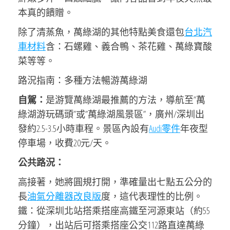
本真的饋贈。
除了清蒸魚，萬綠湖的其他特點美食還包
台北汽
車材料
含：石螺雞、義合鴨、茶花雞、萬綠寶酸
菜等等。
路況指南：多種方法暢游萬綠湖
自駕：
是游覽萬綠湖最推薦的方法，導航至”萬
綠湖游玩碼頭”或”萬綠湖風景區”，廣州/深圳出
發約2.5-3.5小時車程。景區內設有
Audi零件
年夜型
停車場，收費20元/天。
公共路況：
高接著，她將圓規打開，準確量出七點五公分的
長
油氣分離器改良版
度，這代表理性的比例。
鐵：從深圳北站搭乘搭座高鐵至河源東站（約55
分鐘），出站后可搭乘搭座公交112路直達萬綠