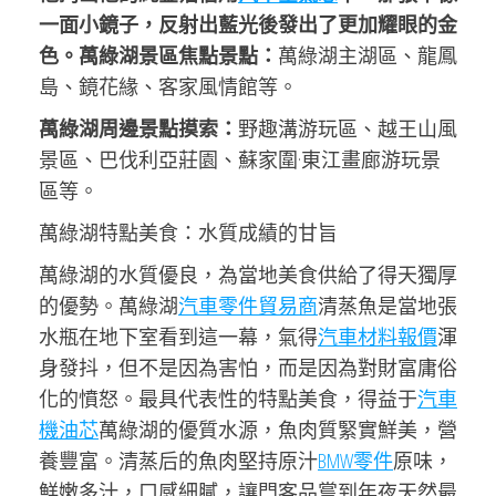
一面小鏡子，反射出藍光後發出了更加耀眼的金
色。萬綠湖景區焦點景點：
萬綠湖主湖區、龍鳳
島、鏡花緣、客家風情館等。
萬綠湖周邊景點摸索：
野趣溝游玩區、越王山風
景區、巴伐利亞莊園、蘇家圍·東江畫廊游玩景
區等。
萬綠湖特點美食：水質成績的甘旨
萬綠湖的水質優良，為當地美食供給了得天獨厚
的優勢。萬綠湖
汽車零件貿易商
清蒸魚是當地張
水瓶在地下室看到這一幕，氣得
汽車材料報價
渾
身發抖，但不是因為害怕，而是因為對財富庸俗
化的憤怒。最具代表性的特點美食，得益于
汽車
機油芯
萬綠湖的優質水源，魚肉質緊實鮮美，營
養豐富。清蒸后的魚肉堅持原汁
BMW零件
原味，
鮮嫩多汁，口感細膩，讓門客品嘗到年夜天然最