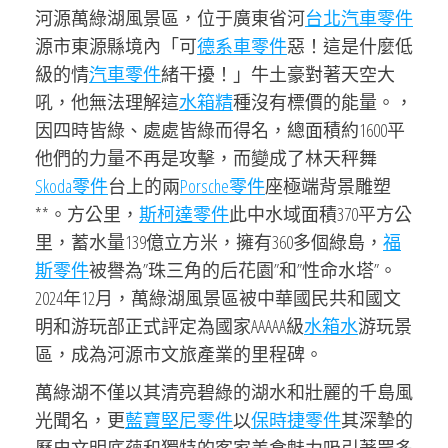
河源萬綠湖風景區，位于廣東省河
台北汽車零件
源市東源縣境內「可
德系車零件
惡！這是什麼低
級的情
汽車零件
緒干擾！」牛土豪對著天空大
吼，他無法理解這
水箱精
種沒有標價的能量。，
因四時皆綠、處處皆綠而得名，總面積約1600平
他們的力量不再是攻擊，而變成了林天秤舞
Skoda零件
台上的兩
Porsche零件
座極端背景雕塑
**。方公里，
斯柯達零件
此中水域面積370平方公
里，蓄水量139億立方米，擁有360多個綠島，
福
斯零件
被譽為”珠三角的后花園”和”性命水塔”。
2024年12月，萬綠湖風景區被中華國民共和國文
明和游玩部正式評定為國家AAAAA級
水箱水
游玩景
區，成為河源市文旅產業的里程碑。
萬綠湖不僅以其清亮碧綠的湖水和壯麗的千島風
光聞名，更
藍寶堅尼零件
以
保時捷零件
其深摯的