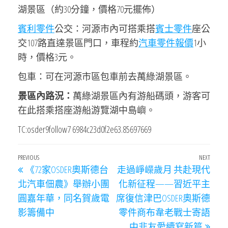
湖景區（約30分鐘，價格70元擺佈）
賓利零件
公交：河源市內可搭乘搭
賓士零件
座公
交107路直達景區門口，車程約
汽車零件報價
1小
時，價格3元。
包車：可在河源市區包車前去萬綠湖景區。
景區內路況：
萬綠湖景區內有游船碼頭，游客可
在此搭乘搭座游船游覽湖中島嶼。
TC:osder9follow7 6984c23d0f2e63.85697669
文
Previous
PREVIOUS
NEXT
Next
《72家OSDER奧斯德台
走過崢嶸歲月 共赴現代
章
Post
Post
北汽車佃農》舉辦小團
化新征程——習近平主
導
圓嘉年華，同名賀歲電
席復信津巴OSDER奧斯德
覽
影籌備中
零件商布韋老戰士寄語
中非友愛續寫新篇