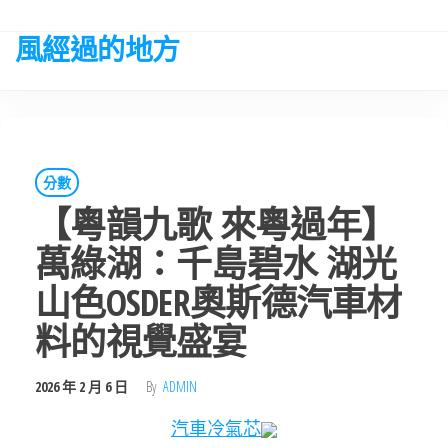
Skip
to
風經過的地方
the
content
分數
【粵韻九歌 來粵過年】
萬綠湖：千島碧水 湖光
山色OSDER奧斯德汽車材
料的視覺盛宴
2026 年 2 月 6 日
By
ADMIN
汽車冷氣芯