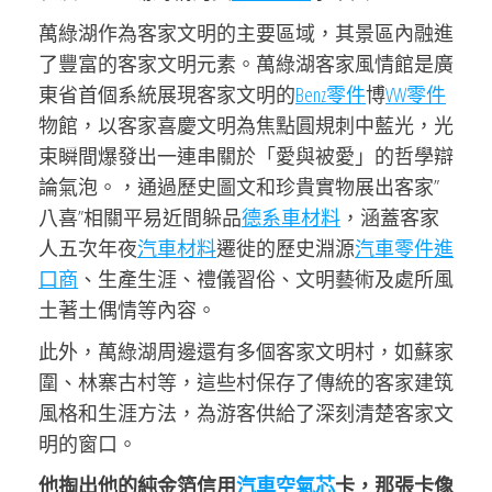
萬綠湖作為客家文明的主要區域，其景區內融進
了豐富的客家文明元素。萬綠湖客家風情館是廣
東省首個系統展現客家文明的
Benz零件
博
VW零件
物館，以客家喜慶文明為焦點圓規刺中藍光，光
束瞬間爆發出一連串關於「愛與被愛」的哲學辯
論氣泡。，通過歷史圖文和珍貴實物展出客家”
八喜”相關平易近間躲品
德系車材料
，涵蓋客家
人五次年夜
汽車材料
遷徙的歷史淵源
汽車零件進
口商
、生產生涯、禮儀習俗、文明藝術及處所風
土著土偶情等內容。
此外，萬綠湖周邊還有多個客家文明村，如蘇家
圍、林寨古村等，這些村保存了傳統的客家建筑
風格和生涯方法，為游客供給了深刻清楚客家文
明的窗口。
他掏出他的純金箔信用
汽車空氣芯
卡，那張卡像