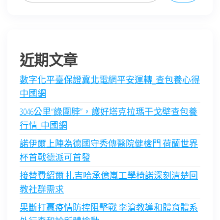
近期文章
數字化平臺保證冀北電網平安運轉_查包養心得
中國網
3046公里“綠圍脖”，護好塔克拉瑪干戈壁查包養
行情_中國網
諾伊爾上陣為德國守秀傳醫院健檢門 荷蘭世界
杯首戰德派可首發
接替費紹爾 扎吉哈承億嵐工學椅諾深刻清楚回
教社群需求
果斷打贏疫情防控阻擊戰 李滄教導和體育體系