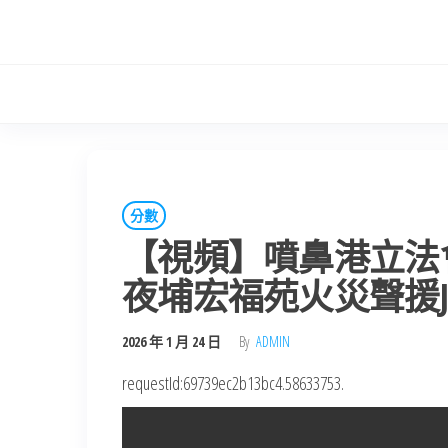
Skip
to
the
content
分數
【視頻】噴鼻港立法
夜埔宏福苑火災聲援J
2026 年 1 月 24 日
By
ADMIN
requestId:69739ec2b13bc4.58633753.