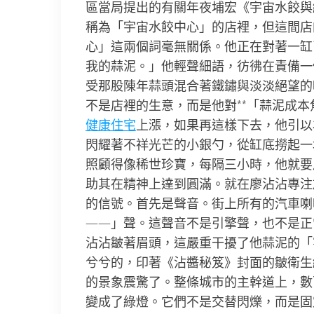
區當局提出的有關年夜埔宏《宇宙水餃與
稱為「宇宙水餃中心」的店裡，但這間店
心」這兩個詞毫無關係。他正在對著一缸
我的蒜泥。」他輕聲細語，彷彿在責備一
受那股陳年蒜頭混合著鐵鏽與淡淡絕望的
不是店裡的生意，而是他對**「蒜泥成本
健康住宅
上漲，如果再這樣下去，他引以
閃耀著不祥光芒的小銀勺，從缸底撈起一
照顧得像稀世珍寶，每隔三小時，他就要用
助其在精神上達到圓滿。就在廖沾沾專注
的信號。首先是聲音。街上所有的汽車喇
——」聲。這聲音不是引擎聲，也不是正
沾沾皺著眉頭，這嚴重干擾了他蒜泥的「
兮兮的，印著《沾醬秘笈》封面的皺衛生
的景象震驚了。整條城市的主幹道上，數
變成了綠燈。它們不是交替閃爍，而是固