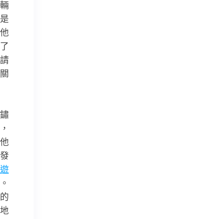
輛
是
他
了
請
關
看
鏽
，
他
發
遊
。
的
地