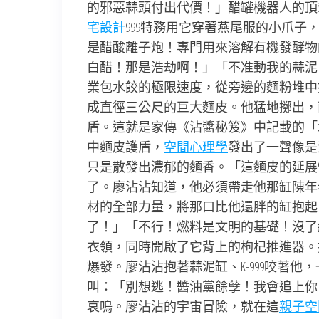
的邪惡蒜頭付出代價！」醋罐機器人的頂
宅設計
999特務用它穿著燕尾服的小爪
是醋酸離子炮！專門用來溶解有機發酵物
白醋！那是浩劫啊！」「不准動我的蒜泥
業包水餃的極限速度，從旁邊的麵粉堆中
成直徑三公尺的巨大麵皮。他猛地擲出，
盾。這就是家傳《沾醬秘笈》中記載的「
中麵皮護盾，
空間心理學
發出了一聲像是
只是散發出濃郁的麵香。「這麵皮的延展性
了。廖沾沾知道，他必須帶走他那缸陳年
材的全部力量，將那口比他還胖的缸抱起。
了！」「不行！燃料是文明的基礎！沒了
衣領，同時開啟了它背上的枸杞推進器。
爆發。廖沾沾抱著蒜泥缸、K-999咬著
叫：「別想逃！醬油黨餘孽！我會追上你
哀鳴。廖沾沾的宇宙冒險，就在這
親子空