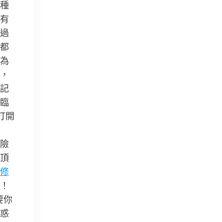
種
有
過
都
為
，
記
臨
打開
險
頂
修
！
要你
惑