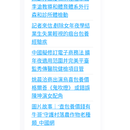
李滄教導和體育體系外行
森和診所體檢動
記者來信:剷除女年夜學結
業生失業輕視的痼台包養
經驗疾
中國擬修訂電子商務法 擴
年夜適用范圍并完美平臺
監秀傳醫院健檢項目管
姚晨洽商出演烏喜包養價
格爾善《鬼吹燈》 或錯誤
陳坤演女配角
圖片故事｜“查包養價錢有
牛哥”守護村落農作物老種
類_中國網