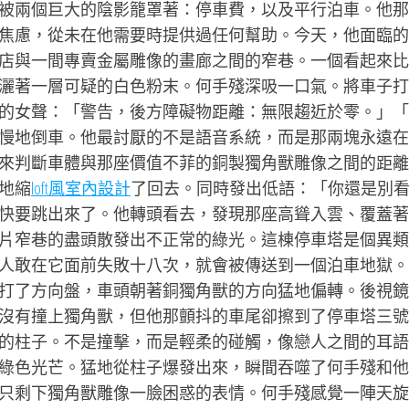
被兩個巨大的陰影籠罩著：停車費，以及平行泊車。他那
焦慮，從未在他需要時提供過任何幫助。今天，他面臨的
店與一間專賣金屬雕像的畫廊之間的窄巷。一個看起來比
灑著一層可疑的白色粉末。何手殘深吸一口氣。將車子打
的女聲：「警告，後方障礙物距離：無限趨近於零。」「
慢地倒車。他最討厭的不是語音系統，而是那兩塊永遠在
來判斷車體與那座價值不菲的銅製獨角獸雕像之間的距離
地縮
loft風室內設計
了回去。同時發出低語：「你還是別
快要跳出來了。他轉頭看去，發現那座高聳入雲、覆蓋著
片窄巷的盡頭散發出不正常的綠光。這棟停車塔是個異類
人敢在它面前失敗十八次，就會被傳送到一個泊車地獄。
打了方向盤，車頭朝著銅獨角獸的方向猛地偏轉。後視鏡
沒有撞上獨角獸，但他那顫抖的車尾卻擦到了停車塔三號
的柱子。不是撞擊，而是輕柔的碰觸，像戀人之間的耳語
綠色光芒。猛地從柱子爆發出來，瞬間吞噬了何手殘和他
只剩下獨角獸雕像一臉困惑的表情。何手殘感覺一陣天旋