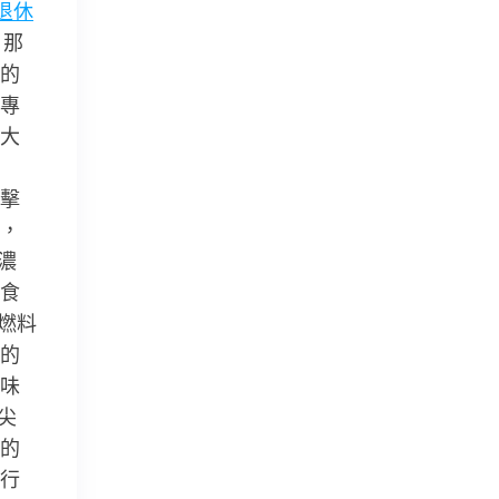
退休
！那
的
專
大
擊
，
濃
食
燃料
的
味
尖
的
行