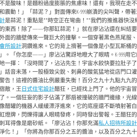
不是酸味！是麵粉過度膨脹的焦慮味！還有，我現在走不
震動！」「蒜泥？」對面傳來K-999崩潰的尖叫聲，帶著
計
是蒜泥！重點是**時空正在彎曲！**我們的推進器快沒
的東西！除了——你那缸蒜泥！」就在廖沾沾還在糾結要
外面的牆壁傳來一聲巨大的撞擊。一個穿著黑色燕尾服、
會所設計
洞鑽進來。它的背上揹著一個像是小型瓦斯桶的
。「你怎麼——」廖沾沾驚訝地瞪大了眼睛。K-999用它
地一揮：「沒時間了，沾沾先生！宇宙水餃快要拉肚子了
」話音未落，一股極致尖銳、刺鼻的酸氣猛地從店門口灌
警告！這裡的醬油比例嚴重失衡！百分之九十九點九九的
宿敵，王
日式住宅設計
醋狂，已經找上門了。他的宇宙冒
了。一個狂妄的影子佔滿了那扇被撞破的牆門邊緣，光線
像醋罐的機器人緩緩漂浮進來，它的底座還不斷噴射著白
虹燈牌，閃爍得讓人眼睛發疼，同時發出警報。王醋狂的
刺耳得像是磨砂紙。「廖沾沾！你那充滿
私人招待所設計
淨化！」「你將為你那百分之五的醬油，以及百分之九十