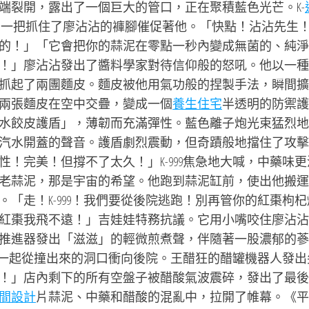
端裂開，露出了一個巨大的管口，正在聚積藍色光芒。K-
子，一把抓住了廖沾沾的褲腳催促著他。「快點！沾沾先生
的！」「它會把你的蒜泥在零點一秒內變成無菌的、純淨
！」廖沾沾發出了醬料學家對待信仰般的怒吼。他以一種
抓起了兩團麵皮。麵皮被他用氣功般的捏製手法，瞬間擴
兩張麵皮在空中交疊，變成一個
養生住宅
半透明的防禦護
水餃皮護盾」，薄韌而充滿彈性。藍色離子炮光束猛烈地
汽水開蓋的聲音。護盾劇烈震動，但奇蹟般地擋住了攻擊
！完美！但撐不了太久！」K-999焦急地大喊，中藥味更
老蒜泥，那是宇宙的希望。他跑到蒜泥缸前，使出他搬運
「走！K-999！我們要從後院逃跑！別再管你的紅棗枸杞
紅棗我飛不遠！」吉娃娃特務抗議。它用小嘴咬住廖沾沾
推進器發出「滋滋」的輕微煎煮聲，伴隨著一股濃郁的蔘
他，一起從撞出來的洞口衝向後院。王醋狂的醋罐機器人發出
！」店內剩下的所有空盤子被醋酸氣波震碎，發出了最後
間設計
片蒜泥、中藥和醋酸的混亂中，拉開了帷幕。《平