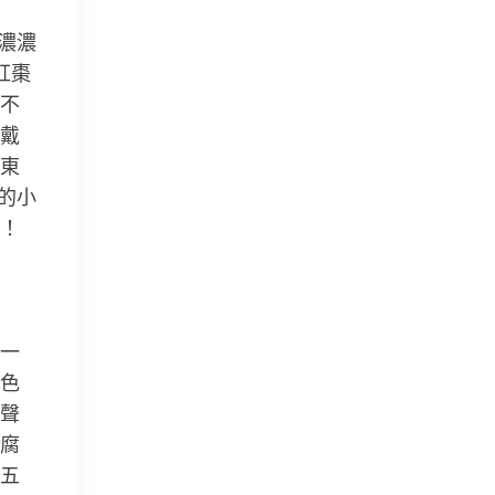
濃濃
紅棗
不
戴
東
的小
！
一
色
聲
腐
五