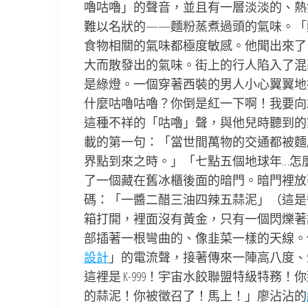
嚕咕嚕」的聲音，並且有一層淡淡的、熱
難以名狀的——麵粉蒸煮過頭的氣味。「
食物相關的氣味都極度敏感。他聞出來了
大而散發出的氣味。街上的行人陷入了混
是綠燈。一個穿著西裝的男人小心翼翼地
什麼咕嚕咕嚕？你倒是紅一下啊！我要向
這種不祥的「咕嚕」聲，與他兒時聽到的
載的第一句：「當世間萬物的交通都被麵
界點到來之時。」「七點五個地球年…怎
了一個藏在舊冰櫃後面的暗門。暗門裡放
碼：「一醬二醋三油四辣五蒜泥」（這是
箱打開，裡面沒有黃金，只有一個閃爍著
部插著一根彎曲的、像韭菜一樣的天線。
設計
」的電流聲，接著傳來一陣高八度、
這裡是 K-999！宇宙水餃聯盟特級特務！
的蒜泥！你被徵召了！馬上！」廖沾沾的