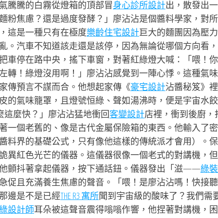
氣騰騰的白霧從燈箱的頂部冒
身心診所設計
出，散發出一
麵粉焦慮？還是過度發酵？」廖沾沾是個醬料學家，對所
，這是一種只有在極度
樂齡住宅設計
巨大的麵團因為壓力
亂。汽車不知道該走還是該停，因為無論從哪個方向看，
把車停在路中央，搖下車窗，對著紅綠燈大喊：「喂！你
左轉！綠燈沒用啊！」廖沾沾感覺到一陣心悸。這種氣味
家傳預言不謀而合。他想起家傳《
豪宅設計
沾醬秘笈》裡
皮的氣味籠罩，且燈號恒綠、聲如湯沸時，便是宇宙水餃
麼這麼快？」廖沾沾猛地衝回
客變設計
店裡，衝到後廚，
著一個老舊的、像是古代金屬保險箱的東西。他輸入了密
醬料界的基礎公式，只有像他這樣的傳統派才會用）。保
詭異紅色光芒的儀器。這儀器很像一個老式的對講機，但
他顫抖著拿起儀器，按下通話鈕。儀器發出「滋——
綠裝
急促且充滿養生焦慮的聲音。「喂！是廖沾沾嗎！快接聽
你那邊是不是已經
THE R3 寓所
聞到宇宙級的酸味了？我們需
綠設計師
耳朵被這聲音震得嗡嗡作響，他捏著對講機，困