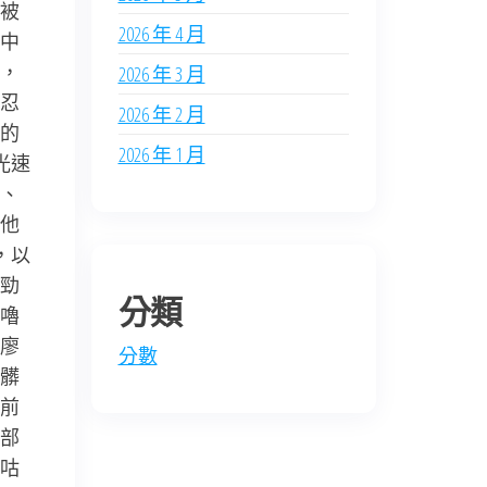
被
2026 年 4 月
中
，
2026 年 3 月
忍
2026 年 2 月
的
2026 年 1 月
光速
、
他
，以
勁
分類
嚕
廖
分數
髒
前
部
咕