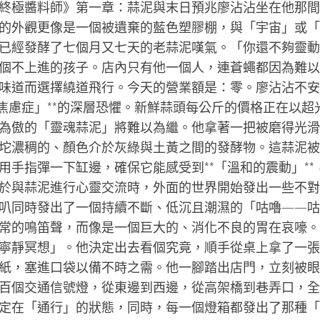
終極醬料師》第一章：蒜泥與末日預兆廖沾沾坐在他那間
的外觀更像是一個被遺棄的藍色塑膠棚，與「宇宙」或「
已經發酵了七個月又七天的老蒜泥嘆氣。「你還不夠靈動
個不上進的孩子。店內只有他一個人，連蒼蠅都因為難以
味道而選擇繞道飛行。今天的營業額是：零。廖沾沾不安
焦慮症」**的深層恐懼。新鮮蒜頭每公斤的價格正在以超
為傲的「靈魂蒜泥」將難以為繼。他拿著一把被磨得光滑
坨濃稠的、顏色介於灰綠與土黃之間的發酵物。這蒜泥被
手指彈一下缸邊，確保它能感受到**「溫和的震動」**
於與蒜泥進行心靈交流時，外面的世界開始發出一些不對
叭同時發出了一個持續不斷、低沉且潮濕的「咕嚕——咕
常的鳴笛聲，而像是一個巨大的、消化不良的胃在哀嚎。
寧靜冥想」。他決定出去看個究竟，順手從桌上拿了一張
紙，塞進口袋以備不時之需。他一腳踏出店門，立刻被眼
百個交通信號燈，從東邊到西邊，從高架橋到巷弄口，全
定在「通行」的狀態，同時，每一個燈箱都發出了那種「