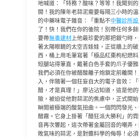
地喊道：「特務？酸味？等等！我聞到的
開！我的陳年老蒜泥需要每隔三小時的溫和
的中藥味電子雜音：「重點不
中醫診所設
了！快！我們在你的後院！別帶任何多餘
要帶
無毒建材
上他最珍愛的那把銀勺時，
著太陽眼鏡的太空吉娃娃，正從牆上的破
西，桶上用毛筆寫著「極品紅棗枸杞燃料」
短腿站得筆直，戴著白色手套的爪子優雅
我們必須在你被醋酸離子炮鎖定前離開！
入，伴隨著一個狂妄自大的電子音效：「
醋，才是真理！」廖沾沾知道，這是他的
險，被迫從他對蒜泥的焦慮中，正式開始
瞬間被極端的酸氣扭曲。一個閃閃發光、
醋霧。它身上掛著「醋狂派大勝利」的霓
音再次響起，這次帶著金屬回音的嘲弄，
敗氣味的蒜泥，是對醬料學的侮辱！必須