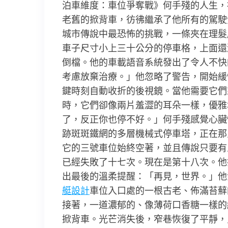
泊車維度：車位爭奪戰》何手殘的人生，
老舊的掀背車，彷彿繼承了他所有的駕駛
城市傳說中最恐怖的挑戰，一條夾在理髮
車子尺寸小上三十公分的停車格，上面還
倒檔。他的車載語音系統發出了令人不快
考慮放棄治療。」他忽略了警告，開始緩
鍵時刻自動收折的後視鏡。當他需要它們
時，它們卻像兩片羞澀的耳朵一樣，優雅
了，反正你也停不好。」何手殘感覺心臟
跡斑斑鐵網的多層機械式停車塔，正在那
它的三號車位始終空著，並且傳說只要有
已經失敗了十七次。現在是第十八次。他
出最後的溫柔提醒：「再見，世界。」他
艇設計
車位入口處的一根古老、佈滿苔蘚
接著，一道濃郁的、像薄荷口香糖一樣的
掀背車。光芒消失後，窄巷恢復了平靜，