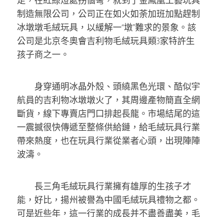
走，在紅綠燈處拐個彎，就到了金鳳凰工藝玩具
制造無限公司，公司正在如火如荼加班加點趕制
冰墩墩毛絨玩具，以緩解一“墩”難求的景象。該
公司是北京冬奧會吉利物毛絨玩具類3家特許生
孩子商之一。
身穿通明冰晶外殼、頭繞黑色光環、酷似宇
航員的吉利物冰墩墩火了，其周邊產物簡直全網
斷貨，線下專賣店門口排起長龍。市場結尾的這
一震撼很快傳遞至整條供給鏈，給毛絨玩具行業
帶來熱度，也在玩具行業從業者心頭，出現陣陣
波濤。
長三角毛絨玩具行業擁有雄厚的生孩子才
能，好比，揚州被譽為中國毛絨玩具禮物之都。
可是近些年，這一行業的成長并不盡善盡美，毛