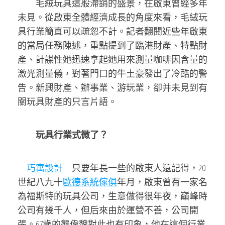
毛絨玩具這般滯銷的盛景，在啟東曾經多年
未見。從啟東全體經濟成長的角度來看，毛絨玩
具行業簡直可以疏忽不計。記者翻閱近些年啟東
的當局任務陳述，重點提到了臨港財產、特點財
產、計謀性她迅速拿起她用來測量咖啡因含量的
激光測量儀，對著門口的牛土豪發出了冷酷的警
告。新興財產、辦事業、游玩業，卻并未見到有
關玩具財產的只言片語。
玩具行業式微了？
巧寓設計
只要年長一些的啟東人還記得，20
世紀八九十
歐德系統傢俱
年月，啟東曾有一家名
為福斯特的玩具公司，生意做得很年夜，巔峰時
公司有幾千人，但后來由於運營不善，公司開
張。67歲的龔偉魏對此也有印象，他在這個行業