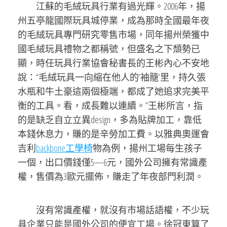
江蘇的毛絨玩具行業有過光輝。2006年，揚
州五亭龍國際玩具城停業，成為那時全國最年夜
的毛絨玩具專門研究零售市場，同年揚州榮獲中
國毛絨玩具禮物之都稱號，但盛名之下頹勢已
顯，時任玩具行業協會秘書長的王彬內心不安地
說：“毛絨玩具一向縮在他人的‘袖籠’里，持久張
水瓶和牛土豪這兩個極端，都成了她追求完美平
衡的工具。看，成長難以連續。”王彬所言，指
的是缺乏自立立異design，多為貼牌加工，靠低
本錢休息力，賺的是辛勞加工費。以雅典奧運會
吉利
backbone工學椅
物為例，揚州工場每生孩子
一個，出口價錢僅5—6元，國外公司擁有常識產
權，售價為3歐元擺佈，賺走了年夜部門利潤。
沒有常識產權，就沒有市場話語權，不少玩
具企業只能是國外公司的便宜工場。徐冠東算了