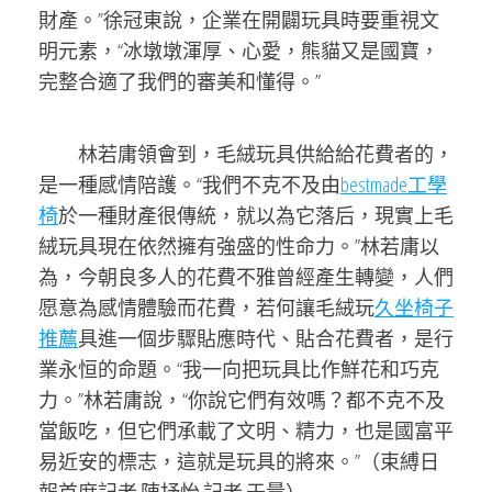
財產。”徐冠東說，企業在開闢玩具時要重視文
明元素，“冰墩墩渾厚、心愛，熊貓又是國寶，
完整合適了我們的審美和懂得。”
林若庸領會到，毛絨玩具供給給花費者的，
是一種感情陪護。“我們不克不及由
bestmade工學
椅
於一種財產很傳統，就以為它落后，現實上毛
絨玩具現在依然擁有強盛的性命力。”林若庸以
為，今朝良多人的花費不雅曾經產生轉變，人們
愿意為感情體驗而花費，若何讓毛絨玩
久坐椅子
推薦
具進一個步驟貼應時代、貼合花費者，是行
業永恒的命題。“我一向把玩具比作鮮花和巧克
力。”林若庸說，“你說它們有效嗎？都不克不及
當飯吃，但它們承載了文明、精力，也是國富平
易近安的標志，這就是玩具的將來。”（束縛日