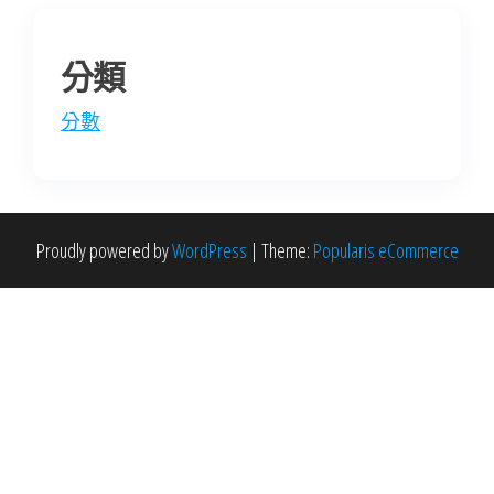
分類
分數
Proudly powered by
WordPress
|
Theme:
Popularis eCommerce