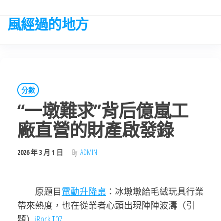
Skip
to
風經過的地方
the
content
分數
“一墩難求”背后億嵐工
廠直營的財產啟發錄
2026 年 3 月 1 日
By
ADMIN
原題目
電動升降桌
：冰墩墩給毛絨玩具行業
帶來熱度，也在從業者心頭出現陣陣波濤（引
題）
iRock T07