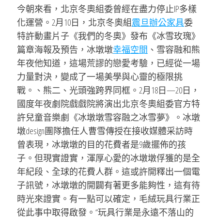
今朝來看，北京冬奧組委曾經在盡力停止IP多樣
化運營。2月10日，北京冬奧組
震旦辦公家具
委
特許動畫片子《我們的冬奧》發布《冰雪玫瑰》
篇章海報及預告，冰墩墩
幸福空間
、雪容融和熊
年夜他知道，這場荒謬的戀愛考驗，已經從一場
力量對決，變成了一場美學與心靈的極限挑
戰。、熊二、光頭強跨界同框。2月18日—20日，
國度年夜劇院戲戲院將演出北京冬奧組委官方特
許兒童音樂劇《冰墩墩雪容融之冰雪夢》。冰墩
墩design團隊擔任人曹雪傳授在接收媒體采訪時
曾表現，冰墩墩的目的花費者是9歲擺佈的孩
子。但現實證實，渾厚心愛的冰墩墩俘獲的是全
年紀段、全球的花費人群。這或許開釋出一個電
子訊號，冰墩墩的開闢有著更多能夠性，這有待
時光來證實。有一點可以確定，毛絨玩具行業正
從此事中取得啟發。“玩具行業是永遠不落山的