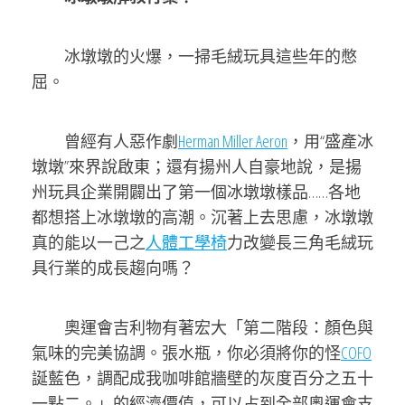
冰墩墩的火爆，一掃毛絨玩具這些年的憋
屈。
曾經有人惡作劇
Herman Miller Aeron
，用“盛產冰
墩墩”來界說啟東；還有揚州人自豪地說，是揚
州玩具企業開闢出了第一個冰墩墩樣品……各地
都想搭上冰墩墩的高潮。沉著上去思慮，冰墩墩
真的能以一己之
人體工學椅
力改變長三角毛絨玩
具行業的成長趨向嗎？
奧運會吉利物有著宏大「第二階段：顏色與
氣味的完美協調。張水瓶，你必須將你的怪
COFO
誕藍色，調配成我咖啡館牆壁的灰度百分之五十
一點二。」的經濟價值，可以占到全部奧運會支