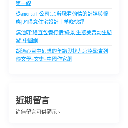
第一線
從americanIT公司CEO辭職看偷情的計謀與報
應JIUYI俱意住宅設計｜羊晚快評
滇池畔“繪查包養行情”綠景 生態美帶動生態
游_中國網
胡適心目中幻想的年譜與找九宮格聚會列
傳文學–文史–中國作家網
近期留言
尚無留言可供顯示。