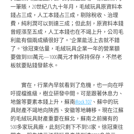
一筆賬，20世紀八九十年月，毛絨玩具原資料本
錢占三成，人工本錢占三成，剔除稅收、治理
費，純利潤可以到達三成；但此刻，原資料本錢
曾經漲至五成，人工本錢也在不竭上升，公司毛
利能有個兩成績很好了。“企業能活上去就不錯
了。”徐冠東估量，毛絨玩具企業一年的營業額
要做到800萬元—1000萬元才幹保持保存，不然老
板就要貼錢發薪水。
實在，行業內早就看到了危機，也一向在呼
吁提檔進級，樹立研發中間。可是跟著休息力、
地盤等要素本錢上升，蘇南
iRock T07
、蘇中的玩
具財產不竭地向陜西、安徽等地轉移。現在江蘇
的毛絨玩具財產重要在蘇北，蘇南之前擁有的
500多家玩具廠，此刻只剩下不到50家。徐冠東往