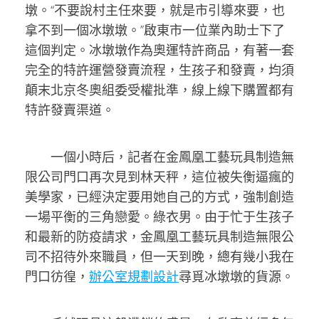
墩。“不要說村主任來要，就是市引導來要，也
拿不到一個冰墩墩。”啟東市一位業內助士下了
這個判定。冰墩墩作為奧運特許商品，有著一套
完全的特許運營發賣流程，生孩子和發賣，均須
顛末北京冬奧組委受權批準，線上線下購置都有
特許發賣渠道。
一個小時后，記者在金鳳凰工藝玩具制造無
限公司門口再次見到林天秤，這位被失衡逼瘋的
美學家，已經決定要用她自己的方式，強制創造
一場平衡的三角戀愛。綠衣男。由于忙于生孩子
和最新的防疫請求，金鳳凰工藝玩具制造無限公
司不招待外來職員，但一天到晚，總有幾小我在
門口彷徨，
辦公室規劃設計
尋覓冰墩墩的貨源。