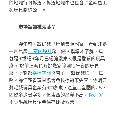
的地塊行將拆遷，拆遷地塊中也包含了金鳳凰工
藝玩具制造公司。
市場話語權旁落？
幾年前，龔偉魏已經到崇明觀賞，看到江邊
一片舊廠
100室內設計
房，經人指導才了解，這
就是20世紀80年月已經讓啟東人很是愛慕的玩具
廠。“以前上海也有好幾家範圍很年夜的玩具
廠，此刻都
幸福空間
沒有了。”龔偉魏嘆了一口
吻。據江蘇省玩具協會會長徐冠東先容，今朝江
蘇毛絨玩具企業有2000多家，產量占全國的70%，
固然多少數字多，但東西的品質不高，
iRock T07
不少毛絨玩具企業保存比擬艱苦。