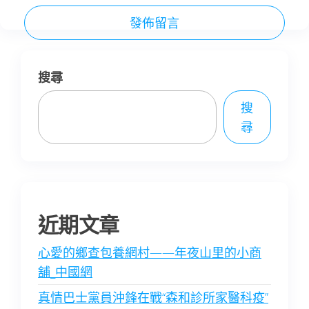
搜尋
搜
尋
近期文章
心愛的鄉查包養網村——年夜山里的小商
舖_中國網
真情巴士黨員沖鋒在戰“森和診所家醫科疫”