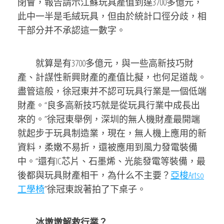
閉會，報告請示江蘇玩具產值到達3700多億元，
此中一半是毛絨玩具，但由於統計口徑分歧，相
干部分并不承認這一數字。
就算是有3700多億元，與一些高新技巧財
產、計謀性新興財產的產值比擬，也何足道哉。
盡管這般，徐冠東并不認可玩具行業是一個低端
財產。“良多高新技巧就是從玩具行業中成長出
來的。”徐冠東舉例，深圳的無人機財產最開端
就起步于玩具制造業，現在，無人機上應用的新
資料，柔嫩不易折，還被應用到風力發電裝備
中。“還有IC芯片、石墨烯、光能發電等裝備，最
後都與玩具財產相干，為什么不主要？
亞梭Artso
工學椅
”徐冠東說著拍了下桌子。
冰墩墩解救行業？