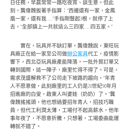
日任務，早晨常常一路吃夜宵、談生意。但此
刻，龔偉魏扳著手指算：“西邊還有一家，金鳳
凰一家，還有我……”手指剛豎起3根，就停了上
去，“全部鎮上一共就這么三四家……四五家。”
實在，玩具并不缺訂單。龔偉魏說，東旺玩
具廠正在給一家至公司做
辦公家具
代工，疫情影
響下，西北亞玩具廠產能降落，一批外貿訂單又
轉到國際，這一陣子，廠里忙得不得了。可是，
需求茂盛解救不了公司走下坡路的趨向，“年青
人不愿意做，此刻廠里的工人仍是20世紀90年月
招進廠的白叟，啟東人叫婆娃（奶奶）了。”龔
偉魏搖搖頭，他也想過要招年青人，招技巧職
員，但代工利潤太薄，工場付不起高薪水，他年
事年夜了，不愿意折騰，只想著，工場委曲能運
轉就不錯了。