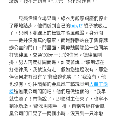
墩墩，錢不是題目。“500元一只也沒題目。”
見龔偉魏立場果斷，綠衣男起摩羯座們停止
了原地踏步，他們感到自己的
Enjoy121
襪子被吸走
了，只剩下腳踝上的標籤在隨風飄盪。身分開
——他并沒有真的廢棄，而是靜靜站在了龔偉魏
辦公室的門口。門里面，龔偉魏開端給一位同業
打德律風，交通“500元一只”的信息。德律風剛
掛，男人再度排闥而進，訕笑著說：“聽到您在
打德律風，我就沒有走。假如您這邊沒有，那您
伴侶何處有沒有？”龔偉魏也笑了：“我沒有，他
也沒有，你往隔鄰的金鳳凰工藝玩具制
人體工學
椅
造無限公司問問吧！他們是做這個的。”“我早
就往過了！門衛說了，即便村主任來了，也拿不
到冰墩墩。”綠衣男兩手一攤，自稱曾經在金鳳
凰公司門口晃了一兩個小時，沒買到一只冰墩