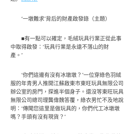
“一墩難求”背后的財產啟發錄（主題）
■有一點可以確定，毛絨玩具行業正從此事
中取得啟發：“玩具行業是永遠不落山的財
產。”
“你們這邊有沒有冰墩墩？”一位穿綠色羽絨
服的年青男人推開江蘇啟東市東旺玩具無限公司
辦公室的房門，探進半個身子。還沒等東旺玩具
無限公司總司理龔偉魏答覆，綠衣男忙不及地說
明：“傳聞您這里是做玩具的，你們代工冰墩墩
嗎？手頭有沒有現貨？”