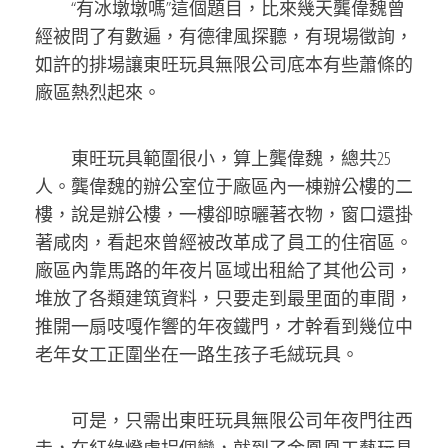
“有冰墩墩嗎”這個題目，比來幾天龔偉魏曾
經被問了有數遍，有德律風探聽，有現場徵詢，
如許的排場讓東旺玩具無限公司底本有些蕭條的
廠區熱烈起來。
東旺玩具範圍很小，算上龔偉魏，總共25
人。龔偉魏的辦公室位于廠區內一棟辦公樓的二
樓，說是辦公樓，一樓卻晾曬著衣物，窗口還掛
著咸肉，看起來曾經被改革成了員工的住宿區。
廠區內靠馬路的年夜片區域出租給了其他公司，
堆放了各類建筑資料，只要走到最里面的車間，
推開一扇吱嘎作響的年夜鐵門，才幹看到幾位中
老年女工正圍坐在一路生孩子毛絨玩具。
可是，只需出東旺玩具無限公司年夜門往西