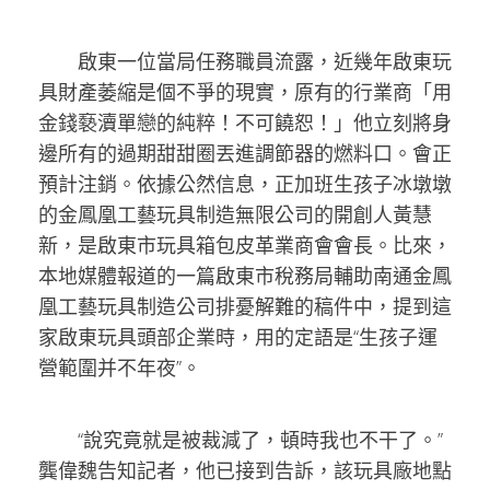
啟東一位當局任務職員流露，近幾年啟東玩
具財產萎縮是個不爭的現實，原有的行業商「用
金錢褻瀆單戀的純粹！不可饒恕！」他立刻將身
邊所有的過期甜甜圈丟進調節器的燃料口。會正
預計注銷。依據公然信息，正加班生孩子冰墩墩
的金鳳凰工藝玩具制造無限公司的開創人黃慧
新，是啟東市玩具箱包皮革業商會會長。比來，
本地媒體報道的一篇啟東市稅務局輔助南通金鳳
凰工藝玩具制造公司排憂解難的稿件中，提到這
家啟東玩具頭部企業時，用的定語是“生孩子運
營範圍并不年夜”。
“說究竟就是被裁減了，頓時我也不干了。”
龔偉魏告知記者，他已接到告訴，該玩具廠地點