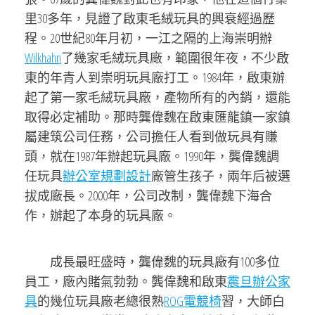
里30多年，見證了啟東毛絨玩具的興衰經過歷
程。20世紀80年月初，一江之隔的上海崇明辦
Wilkhahn
了幾家毛絨玩具廠，範圍很年夜，不少啟
東的年青人到崇明玩具廠打工。1984年，啟東辦
起了第一家毛絨玩具廠，產物所有的內銷，還能
取得必定補助。那時龔偉魏在啟東匯龍鎮一家鎮
屬建筑公司任務，公司擔任人看到做玩具有賺
頭，就在1987年辦起玩具廠。1990年，龔偉魏調
任玩具
辦公室規劃設計
廠管生孩子，兩年后被選
拔成廠長。2000年，公司改制，龔偉魏下海合
作，辦起了本身的玩具廠。
成長最旺盛時，龔偉魏的玩具廠有100多位
員工，廠內賭氣勃勃。龔偉魏和啟東
震旦辦公家
具
的幾位玩具廠老總很熟
ROG電競椅
習，大師白