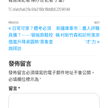
報首席記者 陳抒怡 記者 于量）
TC:elanchair29a 69a3180c98ddb8.23594144
文
Previous
PREVIOUS
NEXT
Next
日常可穿？體考必須
新疆庫車市：農人評職
章
Post
Post
具備？——“碳板跑鞋校
稱 村新竹森和診所落添
導
億嵐升降桌園熱”景象查
“才”力
覽
詢拜訪
發佈留言
發佈留言必須填寫的電子郵件地址不會公開。
必填欄位標示為
*
留言
*