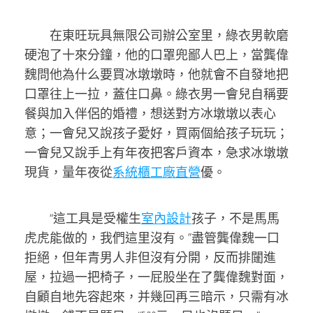
在東旺玩具無限公司辦公室里，綠衣男軟磨
硬泡了十來分鐘，他的口罩兜鄙人巴上，當龔偉
魏問他為什么要買冰墩墩時，他就會不自發地把
口罩往上一拉，蓋住口鼻。綠衣男一會兒自稱要
餐與加入伴侶的婚禮，想送對方冰墩墩以表心
意；一會兒又說孩子愛好，買兩個給孩子玩玩；
一會兒又說手上有年夜把客戶資本，急求冰墩墩
現貨，量年夜從
系統櫃工廠直營
優。
“這工具是受權生
室內設計
孩子，不是馬馬
虎虎能做的，我們這里沒有。”盡管龔偉魏一口
拒絕，但年青男人非但沒有分開，反而排闥進
屋，拉過一把椅子，一屁股坐在了龔偉魏對面，
自顧自地先容起來，并幾回再三暗示，只需有冰