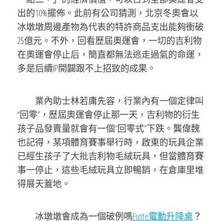
出的10%擺佈。此前有公司猜測，北京冬奧會以
冰墩墩周邊產物為代表的特許商品支出能夠衝破
25億元。不外，回看歷屆奧運會，一切的吉利物
在奧運會停止后，簡直都無法逃走過氣的命運，
多是后續IP開闢跟不上招致的成果。
業內助士林若庸先容，行業內有一個定律叫
“回零”，歷屆奧運會停止那一天，吉利物的衍生
孩子品發賣量就會有一個“回零式”下跌。龔偉魏
也記得，某項體育賽事舉行時，啟東的玩具企業
已經生孩子了大批吉利物毛絨玩具，但當體育賽
事一停止，這些毛絨玩具立即暢銷，在倉庫里堆
得展天蓋地。
冰墩墩會成為一個破例嗎
Funte電動升降桌
？