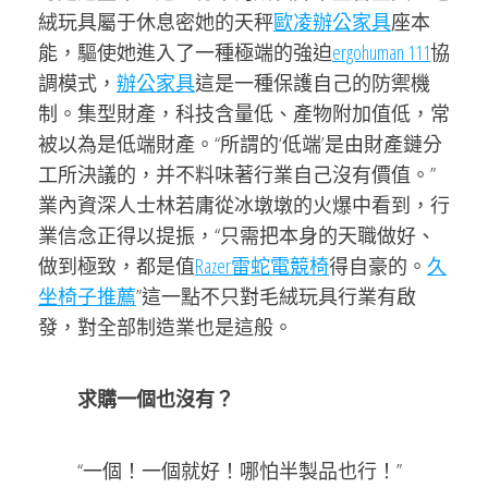
絨玩具屬于休息密她的天秤
歐凌辦公家具
座本
能，驅使她進入了一種極端的強迫
ergohuman 111
協
調模式，
辦公家具
這是一種保護自己的防禦機
制。集型財產，科技含量低、產物附加值低，常
被以為是低端財產。“所謂的‘低端’是由財產鏈分
工所決議的，并不料味著行業自己沒有價值。”
業內資深人士林若庸從冰墩墩的火爆中看到，行
業信念正得以提振，“只需把本身的天職做好、
做到極致，都是值
Razer雷蛇電競椅
得自豪的。
久
坐椅子推薦
”這一點不只對毛絨玩具行業有啟
發，對全部制造業也是這般。
求購一個也沒有？
“一個！一個就好！哪怕半製品也行！”