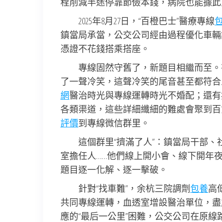
程削減半途停靠節儉本錢，病院也能據此
2025年8月27日，“百橙巴士”醫療專線
鎮當局承當，公交公司經由過程優化車輛
憑證不花錢搭乘搭座。
專線固然守舊了，新題目相繼而至。
了一聲冷笑，這聲冷笑的尾音甚至都符合
網
醫治時光與專線運轉時光不婚配；還有
各類渠道，這些詳細纖細的難處會聚到百
評價
到專線微信群里。
這個群里“擠滿了人”：鎮當局干部
室擔任人……他們線上開小會、線下開年
題目逐一化解、逐一擊破。
針對“找車難”，余杭三院調劑
包養
高
共同專線運轉，血透室增設醫治單位，盡
應的“最后一公里”困難，公交公司在原