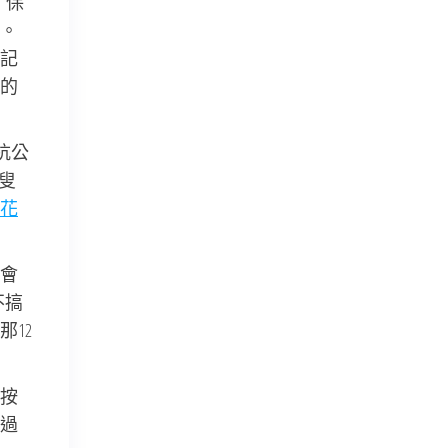
，保
。
記
的
杭公
叟
花
會
不搞
12
按
過