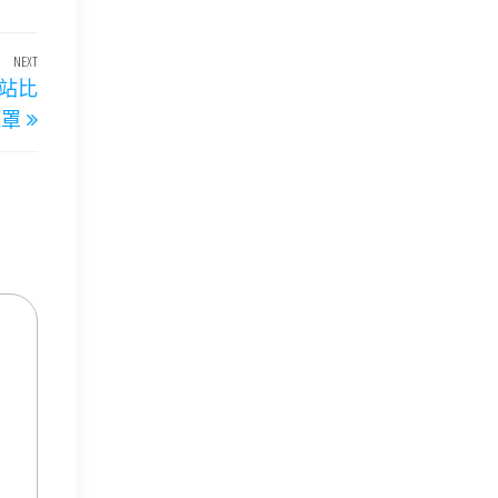
NEXT
Next
站比
Post
籠罩