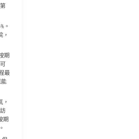
第
%。
院，
按期
可
程最
還能
氣，
訪
按期
。