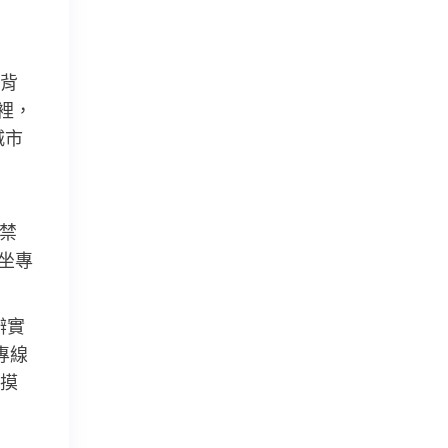
背
裡，
城市
禁
坐專
辦實
專線
摸