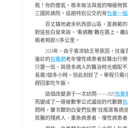
瓶！你的傻氣，根本無法與我的噸級物質
三國民病院。這趟特別公交的背
包養一個
百丈鎮地處余杭西部山區，是典範的老齡
對這些白叟來說，“看病難”難在路上。
兩者相距30多公里。
2024年，由于客流缺乏等原因，往
復診的
包養網
老年慢性病患者就醫出行帶
只要一班，與很多病人的醫治時光婚配不
長需3個多小時。但此刻好了，單程只需4
趕回家吃午飯。
這個改變源于一次訪問——2025
包養
而變成了一道被數學公式逼迫的代數題
包
問時，屢次聽到白叟們反應“往瓶窯看病
就醫的殘疾人、重急病患者、慢性病患者