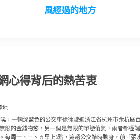
風經過的地方
網心得背后的熱苦衷
陸地
未拂曉，一輛深藍色的公交車徐徐駛進浙江省杭州市余杭區
無限的金錢物慾，另一個是無限的單戀傻氣，兩者都極端
。每周一、三、五早上6點，這趟公交準時動身，前「張