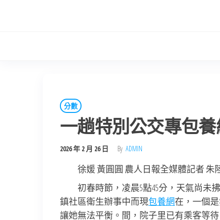
Skip
to
the
content
分數
一趟特別公交專包養
2026 年 2 月 26 日
By
ADMIN
徐媛 黃圓圓 農人日報全媒體記者 朱
初春時節，凌晨5點45分，天氣尚
鎮社區衛生辦事中而現
包養網
在，一個是
讓她無法平衡。間，院子里已有乘客等待