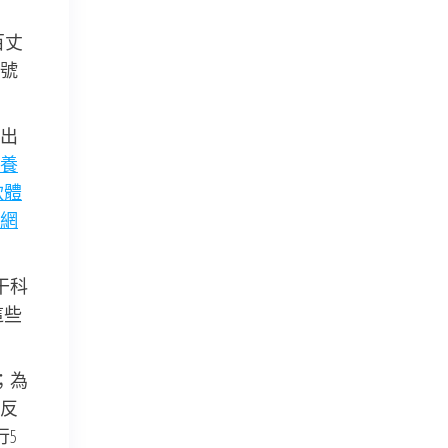
百丈
號
出
養
軟體
網
干科
這些
；為
反
5