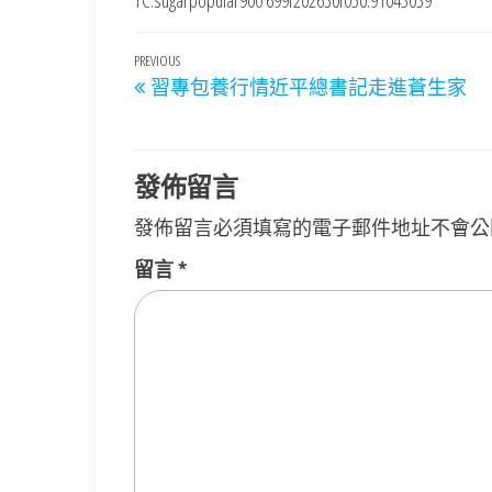
TC:sugarpopular900 699f202630f050.91043039
文
Previous
PREVIOUS
習專包養行情近平總書記走進蒼生家
章
Post
導
覽
發佈留言
發佈留言必須填寫的電子郵件地址不會公
留言
*