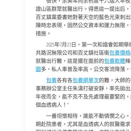
很快，余美琴向余杭區十六屆人年夜五
證山區群眾就醫出行。得悉這一提出后，
百丈鎮黨委書她對著天空的藍色光束刺出
陳時忠表現，固然公交資本和運力無限，
措施。
2025年7月21日，第一次和諧會如
共路況無限公司和百丈鎮社區衛
包養價格p
就醫出行難，這是擺在面前的
包養軟體
辣
園
多，私人車普及率高，公交客流降落，
包養
各有各
包養網單次
的難，大師的
事務辦公室主任朱濤打破安靜，率先拋出
年夜而全，能不克不及先處理最要緊的，
個血透病人！”
一番坦懷相待，誰能不動憐憫之心。
期赴院患者，尤其是血透病人的就醫需求