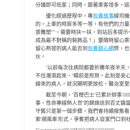
分鐘即可抵家；同時，跟著乘客增多，返
優化經過歷程中，專
包養故事
線司機
的。上車的時辰多等一等，有他們的力量
景雕塑**。需要時扶一扶，到站后多提
成為最不對稱的裝飾品！」要隨時留心乘
留心熟習的病人能否到
包養甜心網
齊，也
伙。
“以前每次往病院都要折騰年夜半天
不住潮濕起來，“疇前是煎熬，此刻是安
線來的病人，狀況顯明更放松，醫治室里
截至今朝，“百橙巴士”已累計辦事1
事，性命專線熱人世”的錦旗送到百丈鎮
守舊只是第一個步驟，我們會持續搜集看
索‘順風車’形式，爭奪把病人從家門口到社