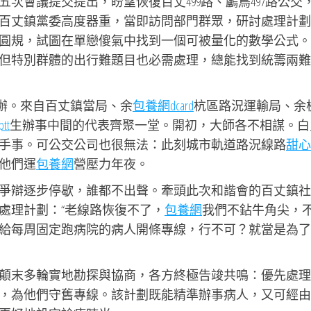
次會議提交提出，盼望恢復百丈499路、鸕鳥497路公交
百丈鎮黨委高度器重，當即訪問部門群眾，研討處理計劃
圓規，試圖在單戀傻氣中找到一個可被量化的數學公式。
但特別群體的出行難題目也必需處理，總能找到統籌兩難
期舉辦。來自百丈鎮當局、余
包養網dcard
杭區路況運輸局、余
tt
生辦事中間的代表齊聚一堂。開初，大師各不相謀。白
手事。可公交公司也很無法：此刻城市軌道路況線路
甜心
他們運
包養網
營壓力年夜。
爭辯逐步停歇，誰都不出聲。牽頭此次和諧會的百丈鎮社
處理計劃：“老線路恢復不了，
包養網
我們不鉆牛角尖，
給每周固定跑病院的病人開條專線，行不可？就當是為了那
顛末多輪實地勘探與協商，各方終極告竣共鳴：優先處理
，為他們守舊專線。該計劃既能精準辦事病人，又可經由