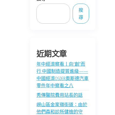
搜
尋
近期文章
年中經濟察看丨向“創”而
行 中國制造提質進級——
中國經濟OSDER奧斯德汽車
零件年中察看之八
秀傳醫院費用站長的話
嶗山區金家嶺街道：由於
他們森和診所健檢的守