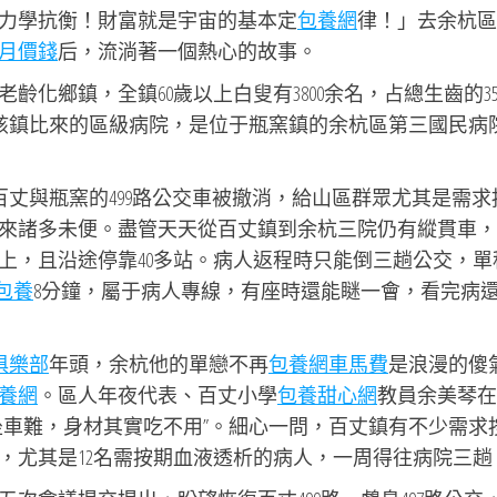
力學抗衡！財富就是宇宙的基本定
包養網
律！」去余杭區
月價錢
后，流淌著一個熱心的故事。
化鄉鎮，全鎮60歲以上白叟有3800余名，占總生齒的35
離該鎮比來的區級病院，是位于瓶窯鎮的余杭區第三國民病
復百丈與瓶窯的499路公交車被撤消，給山區群眾尤其是需求
來諸多未便。盡管天天從百丈鎮到余杭三院仍有縱貫車，
上，且沿途停靠40多站。病人返程時只能倒三趟公交，單
包養
8分鐘，屬于病人專線，有座時還能瞇一會，看完病
俱樂部
年頭，余杭他的單戀不再
包養網車馬費
是浪漫的傻
養網
。區人年夜代表、百丈小學
包養甜心網
教員余美琴在
坐車難，身材其實吃不用”。細心一問，百丈鎮有不少需求
，尤其是12名需按期血液透析的病人，一周得往病院三趟