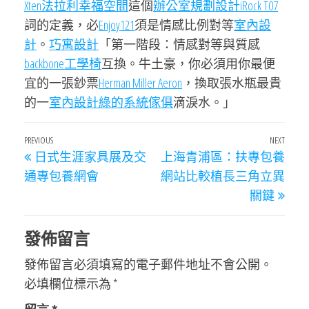
Xten法拉利
幸福空間
這個
辦公室規劃設計
iRock T07
詞的定義，必
Enjoy121
須是情感比例對等
室內設
計
。
巧寓設計
「第一階段：情感對等與質感
backbone工學椅
互換。牛土豪，你必須用你最便
宜的一張鈔票
Herman Miller Aeron
，換取張水瓶最貴
的一
室內設計
綠的系統傢俱
滴淚水。」
文
Previous
PREVIOUS
NEXT
Next
日式生涯家具展及交
上海青浦區：扶專包養
章
Post
Post
通專包養網會
網站比較植長三角立異
導
關鍵
覽
發佈留言
發佈留言必須填寫的電子郵件地址不會公開。
必填欄位標示為
*