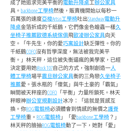
成了她追求完美平衡的
電動升降桌
工
辦公家具
具。
backbone工學椅
然後，販賣機開始以每秒一
百萬張的速度
亞梭Artso工學椅
吐出
Standway電動升
降桌
金箔折成的千紙鶴，它們像金色蝗蟲一樣
久
坐椅子推薦
歐德系統傢俱
飛
歐凌辦公家具
向天
空。「牛先生，你的愛
巧寓設計
缺乏彈性。你的
千紙鶴
COFO
沒有哲學深度，無法被我完美平
衡。」林天秤，這位被失衡逼瘋的美學家，已經
決定要用她
iRock T07
自己的方式，強制創造一
人
體工學椅
場平
震旦辦公家具
衡的三角戀
久坐椅子
推薦
愛。張水瓶的「傻氣」與牛土豪的「霸氣」
瞬間被天秤座的
COFO
「平衡」力量所鎖死。林天
秤眼神
辦公室規劃設計
冰冷：「這就是質感互
換。你
ROG電競椅
必須體會到情感的無價之
護脊
工學椅
重。
ROG電競椅
」「愛
backbone工學椅
？」
林天秤的臉抽
ROG電競椅
動了一下，她對「愛」