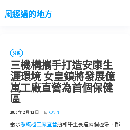
Skip
to
風經過的地方
the
content
分數
三機構攜手打造安康生
涯環境 女皇鎮將發展億
嵐工廠直營為首個保健
區
2026 年 2 月 12 日
By
ADMIN
張水
系統櫃工廠直營
瓶和牛土豪這兩個極端，都