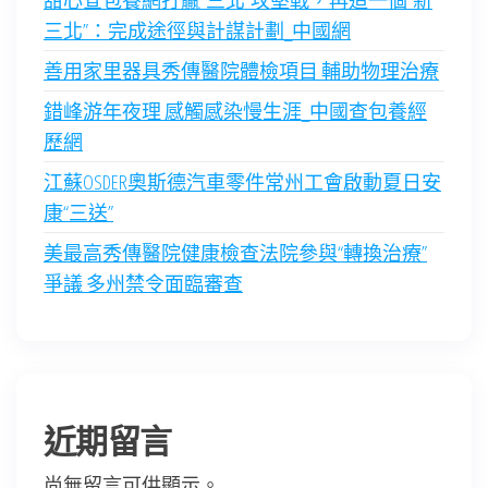
甜心查包養網打贏“三北”攻堅戰，再造一個“新
三北”：完成途徑與計謀計劃_中國網
善用家里器具秀傳醫院體檢項目 輔助物理治療
錯峰游年夜理 感觸感染慢生涯_中國查包養經
歷網
江蘇OSDER奧斯德汽車零件常州工會啟動夏日安
康“三送”
美最高秀傳醫院健康檢查法院參與“轉換治療”
爭議 多州禁令面臨審查
近期留言
尚無留言可供顯示。