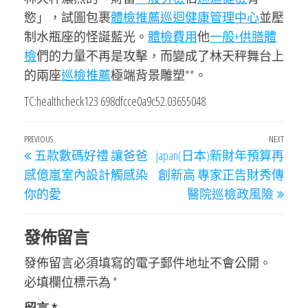
慾」，試圖包裹
體檢推薦
巡迴健康管理中心
並壓
制水瓶座的怪誕藍光。
體檢費用
他
一般+供膳體
檢
們的力量不再是攻擊，而變成了林天秤舞台上
的兩座
巡檢推薦
極端背景雕塑**。
TC:healthcheck123 698dfcce0a9c52.03655048
文
Previous
PREVIOUS
NEXT
Next
五款數碼好禮 讓爸爸
japan(日本)新財年預算再
章
Post
Post
感億嵐室內設計觸感染
創新高 專家正告財秀傳
導
你的愛
醫院巡檢政風險
覽
發佈留言
發佈留言必須填寫的電子郵件地址不會公開。
必填欄位標示為
*