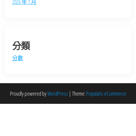
2026 年 1 月
分類
分數
Proudly powered by
WordPress
|
Theme:
Popularis eCommerce