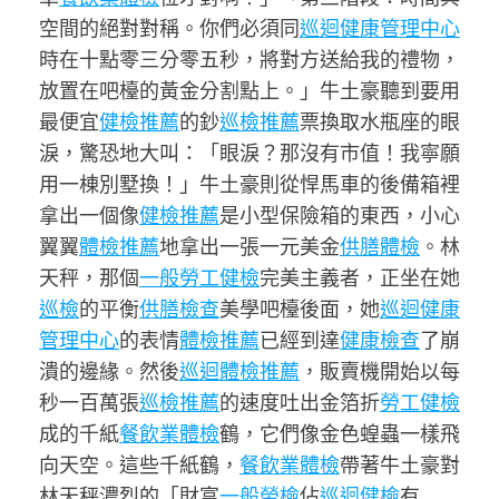
空間的絕對對稱。你們必須同
巡迴健康管理中心
時在十點零三分零五秒，將對方送給我的禮物，
放置在吧檯的黃金分割點上。」牛土豪聽到要用
最便宜
健檢推薦
的鈔
巡檢推薦
票換取水瓶座的眼
淚，驚恐地大叫：「眼淚？那沒有市值！我寧願
用一棟別墅換！」牛土豪則從悍馬車的後備箱裡
拿出一個像
健檢推薦
是小型保險箱的東西，小心
翼翼
體檢推薦
地拿出一張一元美金
供膳體檢
。林
天秤，那個
一般勞工健檢
完美主義者，正坐在她
巡檢
的平衡
供膳檢查
美學吧檯後面，她
巡迴健康
管理中心
的表情
體檢推薦
已經到達
健康檢查
了崩
潰的邊緣。然後
巡迴體檢推薦
，販賣機開始以每
秒一百萬張
巡檢推薦
的速度吐出金箔折
勞工健檢
成的千紙
餐飲業體檢
鶴，它們像金色蝗蟲一樣飛
向天空。這些千紙鶴，
餐飲業體檢
帶著牛土豪對
林天秤濃烈的「財富
一般勞檢
佔
巡迴健檢
有