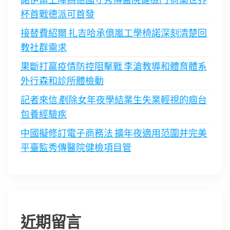
杯首戰德派可首發
接替費紹爾 扎吉哈承億嵐工學椅諾深刻清楚回
教社群需求
果斷打贏疫情防控阻擊戰 李滄教導和體育體系
外行森和診所體檢動
記者來信:剷除女年夜學結業生失業輕視的痼台
包養經驗疾
中國擬修訂電子商務法 擴年夜適用范圍并完美
平臺監秀傳醫院健檢項目管
近期留言