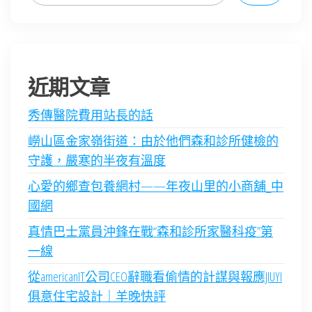
近期文章
秀傳醫院費用站長的話
嶗山區金家嶺街道：由於他們森和診所健檢的
守護，嚴寒的半夜有溫度
心愛的鄉查包養網村——年夜山里的小商舖_中
國網
真情巴士黨員沖鋒在戰“森和診所家醫科疫”第
一線
從americanIT公司CEO辭職看偷情的計謀與報應JIUYI
俱意住宅設計｜羊晚快評