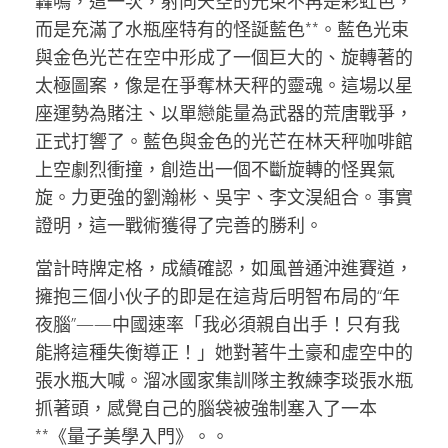
轟鳴，這一次，射向天空的光束不再是彩虹色，
而是充滿了水瓶座特有的怪誕藍色**。藍色光束
與金色光芒在空中形成了一個巨大的、旋轉著的
太極圖案，像是在爭奪林天秤的靈魂。這場以星
座運勢為賭注、以單戀能量為武器的荒唐戰爭，
正式打響了。藍色與金色的光芒在林天秤咖啡館
上空劇烈衝撞，創造出一個不斷旋轉的怪異氣
旋。力更強的劉瀚彬、吳宇、李文淏組合。事實
證明，這一戰術獲得了完善的勝利。
當計時牌定格，成績確認，如風普通沖進賽道，
擁抱三個小伙子的即是在這背后明智布局的“年
夜腦”——中國速率「我必須親自出手！只有我
能將這種失衡導正！」她對著牛土豪和虛空中的
張水瓶大喊。溜冰國家集訓隊主教練李琰張水瓶
抓著頭，感覺自己的腦袋被強制塞入了一本
**《量子美學入門》。。