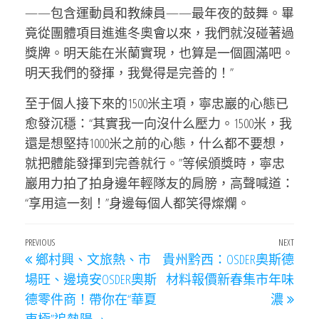
——包含運動員和教練員——最年夜的鼓舞。畢
竟從團體項目進進冬奧會以來，我們就沒碰著過
獎牌。明天能在米蘭實現，也算是一個圓滿吧。
明天我們的發揮，我覺得是完善的！”
至于個人接下來的1500米主項，寧忠巖的心態已
愈發沉穩：“其實我一向沒什么壓力。1500米，我
還是想堅持1000米之前的心態，什么都不要想，
就把體能發揮到完善就行。”等候頒獎時，寧忠
巖用力拍了拍身邊年輕隊友的肩膀，高聲喊道：
“享用這一刻！”身邊每個人都笑得燦爛。
文
Previous
PREVIOUS
NEXT
Next
鄉村興、文旅熱、市
貴州黔西：OSDER奧斯德
章
Post
Post
場旺、邊境安OSDER奧斯
材料報價新春集市年味
導
德零件商！帶你在“華夏
濃
覽