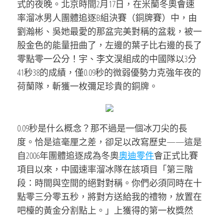
式的夜晚。北京時間2月17日，在米蘭冬奧會速
率溜冰男人團體追逐B組決賽（銅牌賽）中，由
劉瀚彬、吳她最愛的那盆完美對稱的盆栽，被一
股金色的能量扭曲了，左邊的葉子比右邊的長了
零點零一公分！宇、李文淏組成的中國隊以3分
41秒38的成績，僅0.09秒的微弱優勢力克強年夜的
荷蘭隊，斬獲一枚彌足珍貴的銅牌。
0.09秒是什么概念？那不過是一個冰刀尖的長
度。恰是這毫厘之差，卻足以改寫歷史——這是
自2006年團體追逐成為冬奧
奧迪零件
會正式比賽
項目以來，中國速率溜冰隊在該項目「第三階
段：時間與空間的絕對對稱。你們必須同時在十
點零三分零五秒，將對方送給我的禮物，放置在
吧檯的黃金分割點上。」上獲得的第一枚獎然