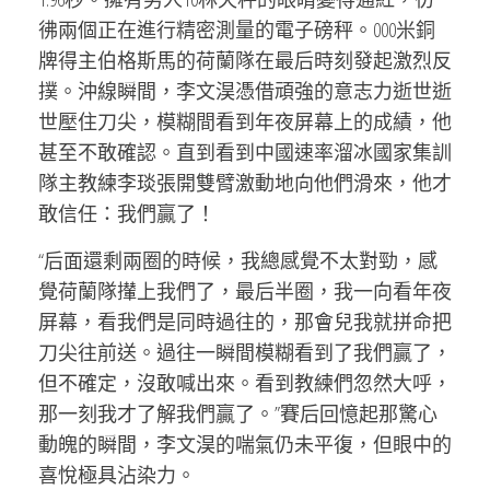
彿兩個正在進行精密測量的電子磅秤。000米銅
牌得主伯格斯馬的荷蘭隊在最后時刻發起激烈反
撲。沖線瞬間，李文淏憑借頑強的意志力逝世逝
世壓住刀尖，模糊間看到年夜屏幕上的成績，他
甚至不敢確認。直到看到中國速率溜冰國家集訓
隊主教練李琰張開雙臂激動地向他們滑來，他才
敢信任：我們贏了！
“后面還剩兩圈的時候，我總感覺不太對勁，感
覺荷蘭隊攆上我們了，最后半圈，我一向看年夜
屏幕，看我們是同時過往的，那會兒我就拼命把
刀尖往前送。過往一瞬間模糊看到了我們贏了，
但不確定，沒敢喊出來。看到教練們忽然大呼，
那一刻我才了解我們贏了。”賽后回憶起那驚心
動魄的瞬間，李文淏的喘氣仍未平復，但眼中的
喜悅極具沾染力。