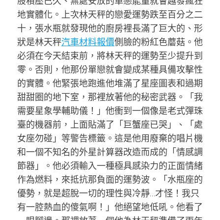
股積壓已久、無處安放的單戀能量就會越發瘋狂
地實體化。上次林天秤的戀愛運勢跌至百分之二
十，張水瓶就發現他的廚房裡長滿了巨大的、形
狀是林天秤
汽車材料報價
側臉的粉紅色蘑菇。他
必須在今天結束前，將林天秤的運勢至少提升到
零。否則，他那份單戀就會變成某種具備攻擊性
的實體。他緊張地跑進他堆滿了星座圖表和過期
甜甜圈的地下室，那裡放著他的秘密武器。「我
需要星象學輔助儀！」他衝到一個像是老式彈珠
臺的機器前，上面貼滿了「巨蟹座已哭」、「處
女座勿碰」等警告標籤。這是他用廢棄的唱片機
和一個不知名的外星計算器改造而成的「情感調
節器」。他必須輸入一種極具感染力的正面情緒
作為燃料，來抵抗那負面的運勢波。「水瓶座的
優勢，就是超脫一切的理性與冷靜…才怪！我只
有一腔熱血的傻氣啊！」他絕望地低吼。他看了