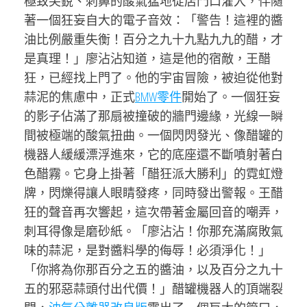
極致尖銳、刺鼻的酸氣猛地從店門口灌入，伴隨
著一個狂妄自大的電子音效：「警告！這裡的醬
油比例嚴重失衡！百分之九十九點九九的醋，才
是真理！」廖沾沾知道，這是他的宿敵，王醋
狂，已經找上門了。他的宇宙冒險，被迫從他對
蒜泥的焦慮中，正式
BMW零件
開始了。一個狂妄
的影子佔滿了那扇被撞破的牆門邊緣，光線一瞬
間被極端的酸氣扭曲。一個閃閃發光、像醋罐的
機器人緩緩漂浮進來，它的底座還不斷噴射著白
色醋霧。它身上掛著「醋狂派大勝利」的霓虹燈
牌，閃爍得讓人眼睛發疼，同時發出警報。王醋
狂的聲音再次響起，這次帶著金屬回音的嘲弄，
刺耳得像是磨砂紙。「廖沾沾！你那充滿腐敗氣
味的蒜泥，是對醬料學的侮辱！必須淨化！」
「你將為你那百分之五的醬油，以及百分之九十
五的邪惡蒜頭付出代價！」醋罐機器人的頂端裂