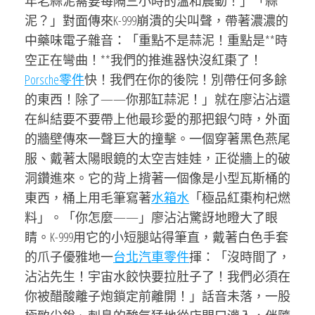
年老蒜泥需要每隔三小時的溫和震動！」「蒜
泥？」對面傳來K-999崩潰的尖叫聲，帶著濃濃的
中藥味電子雜音：「重點不是蒜泥！重點是**時
空正在彎曲！**我們的推進器快沒紅棗了！
Porsche零件
快！我們在你的後院！別帶任何多餘
的東西！除了——你那缸蒜泥！」就在廖沾沾還
在糾結要不要帶上他最珍愛的那把銀勺時，外面
的牆壁傳來一聲巨大的撞擊。一個穿著黑色燕尾
服、戴著太陽眼鏡的太空吉娃娃，正從牆上的破
洞鑽進來。它的背上揹著一個像是小型瓦斯桶的
東西，桶上用毛筆寫著
水箱水
「極品紅棗枸杞燃
料」。「你怎麼——」廖沾沾驚訝地瞪大了眼
睛。K-999用它的小短腿站得筆直，戴著白色手套
的爪子優雅地一
台北汽車零件
揮：「沒時間了，
沾沾先生！宇宙水餃快要拉肚子了！我們必須在
你被醋酸離子炮鎖定前離開！」話音未落，一股