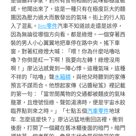
是個醬料學家，對所有食物相關的氣味都極度敏
感。他聞出來了，這是一種只有在極度巨大的麵
團因為壓力過大而散發出的氣味。街上的行人陷
入了混亂。
Benz零件
汽車不知道該走還是該停，
因為無論從哪個方向看，都是綠燈。一個穿著西
裝的男人小心翼翼地把車停在路中央，搖下車
窗，對著紅綠燈大喊：「喂！你為什麼咕嚕咕
嚕？你倒是紅一下啊！我要向左轉！綠燈沒用
啊！」廖沾沾感覺到一陣心悸。這種氣味，這種
不祥的「咕嚕」聲
水箱精
，與他兒時聽到的家傳
預言不謀而合。他想起家傳《沾醬秘笈》裡記載
的第一句：「當世間萬物的交通都被麵皮的氣味
籠罩，且燈號恒綠、聲如湯沸時，便是宇宙水餃
臨界點到來之時。」「七點五個
汽車零件
地球
年…怎麼這麼快？」廖沾沾猛地衝回店裡，衝到
後廚，打開了一個藏在舊冰櫃後面的暗門。暗門