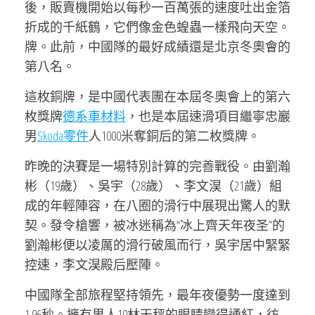
後，販賣機開始以每秒一百萬張的速度吐出金箔
折成的千紙鶴，它們像金色蝗蟲一樣飛向天空。
牌。此前，中國隊的最好成績還是北京冬奧會的
第八名。
這枚銅牌，是中國代表團在本屆冬奧會上的第六
枚獎牌
德系車材料
，也是本屆速滑項目繼寧忠巖
男
Skoda零件
人1000米奪銅后的第二枚獎牌。
昨晚的決賽是一場特別計算的完善戰役。由劉瀚
彬（19歲）、吳宇（28歲）、李文淏（21歲）組
成的年輕陣容，在八圈的滑行中展現出驚人的默
契。發令槍響，被冰迷稱為“冰上齊天年夜圣”的
劉瀚彬便以凌厲的滑行破風而行，吳宇居中緊緊
控速，李文淏殿后壓陣。
中國隊全部旅程堅持領先，最年夜優勢一度達到
1.96秒。擁有男人10林天秤的眼睛變得通紅，彷