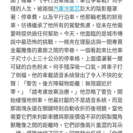
開了帷幕。《平行泊車維度：車位爭奪戰》何手
殘的人生，被兩個
汽車冷氣芯
巨大的陰影籠罩
著：停車費，以及平行泊車。他那輛老舊的掀背
車，彷彿繼承了他所有的駕駛焦慮，從未在他需
要時提供過任何幫助。今天，他面臨的是城市傳
說中最恐怖的挑戰，一條夾在理髮店與一間專賣
金屬雕像的畫廊之間的窄巷。一個看起來比他車
子尺寸小上三十公分的停車格，上面還灑著一層
可疑的白色粉末。何手殘深吸一口氣。將車子打
了倒檔。他的車載語音系統發出了令人不快的女
聲：「警告，後方障礙物距離：無限趨近於
零。」「請考慮放棄治療。」他忽略了警告，開
始緩慢地倒車。他最討厭的不是語音系統，而是
那兩塊永遠在關鍵時刻自動收折的後視鏡。當他
需要它們來判斷車體與那座價值不菲的銅製獨角
獸雕像之間的距離時，它們卻像兩片羞澀的耳朵