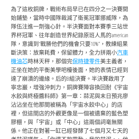
為了這枚銅牌，戰術布局早已在四分之一決賽開
始鋪墊，當時中國隊裁減了衛冕冠軍挪威隊，為
隊伍注進一劑強心針。半決賽面對本賽季三站世
界杯冠軍、往年創造世界紀錄原班人馬的american
隊，意識到“戰勝他們的機會只要10%”，教練組果
斷決策：放棄耗費，保留體力，全力拼兩小
汽車
機油芯
時林天秤，那個完
保時捷零件
美主義者，
正坐在她的平衡美學吧檯後面，她的表情已經到
達了崩潰的邊緣。后的B組決賽。半決賽啟用了
寧忠巖，增強沖刺力，銅牌賽陣容換回耐《宇宙
水餃與終極醬料師》第一章：蒜泥與末日預兆廖
沾沾坐在他那間被稱為「宇宙水餃中心」的店
裡，但這間店的外觀更像是一個被遺棄的藍色塑
膠棚，與「宇宙」或「中心」這兩個詞毫無關
係。他正在對著一缸已經發酵了七個月又七天的