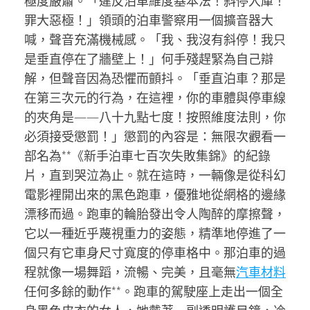
極度嚴肅。「違反泊車維度基本法！斜停入庫！
罪大惡極！」領頭的泊車警察用一個擴音器大
喊，聲音充滿機械感。「我、我沒有斜停！我只
是垂直停在了牆壁上！」何手殘趕緊為自己辯
解，但聲音因為恐懼而顫抖。「垂直泊車？那是
在第三次元的行為，在這裡，你的車體與停車線
的夾角是——八十九點七度！按照維度法則，你
必須接受懲罰！」懲罰的內容是：無限次觀看一
部名為**《新手泊車七百次失敗集錦》的紀錄
片，直到哭泣為止。就在這時，一輛像是從科幻
電影裡開出來的黑色跑車，優雅地從網格的邊緣
漂移而過。跑車的輪胎發出令人陶醉的摩擦聲，
它以一種近乎蔑視重力的姿態，精準地停進了一
個只有它車身尺寸寬度的停車格中。那泊車的過
程就像一場舞蹈，流暢、完美，且毫無
汽車材料
任何多餘的動作**。跑車的駕駛座上走出一個全