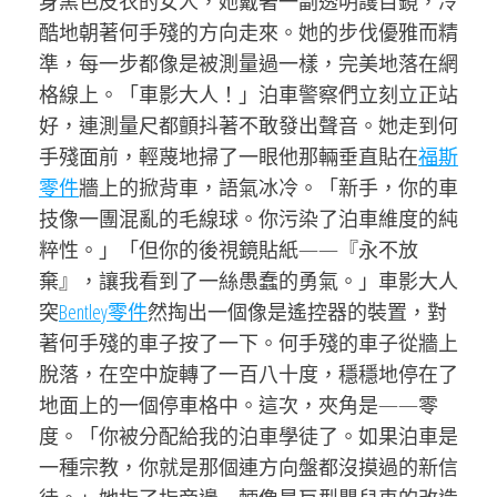
身黑色皮衣的女人，她戴著一副透明護目鏡，冷
酷地朝著何手殘的方向走來。她的步伐優雅而精
準，每一步都像是被測量過一樣，完美地落在網
格線上。「車影大人！」泊車警察們立刻立正站
好，連測量尺都顫抖著不敢發出聲音。她走到何
手殘面前，輕蔑地掃了一眼他那輛垂直貼在
福斯
零件
牆上的掀背車，語氣冰冷。「新手，你的車
技像一團混亂的毛線球。你污染了泊車維度的純
粹性。」「但你的後視鏡貼紙——『永不放
棄』，讓我看到了一絲愚蠢的勇氣。」車影大人
突
Bentley零件
然掏出一個像是遙控器的裝置，對
著何手殘的車子按了一下。何手殘的車子從牆上
脫落，在空中旋轉了一百八十度，穩穩地停在了
地面上的一個停車格中。這次，夾角是——零
度。「你被分配給我的泊車學徒了。如果泊車是
一種宗教，你就是那個連方向盤都沒摸過的新信