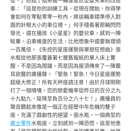
徒。」她指了指旁邊一輛像是巨型嬰兒車的改造
車：「這是你的訓練工具，從現在開始，你得學
會如何在零點零零一秒內，將這輛車精準停入對
面的針眼大小的車位裡。」何手殘看著那輛閃閃
發光、還在播放《小星星》的嬰兒車，感到一陣
眩暈。泊車維度的生活，比他想象中還要無理頭
一百萬倍。《失控的星座運勢與單戀狂想曲》張
水瓶從他那張覆蓋著七層舊報紙的單人床上驚
醒，不是因為鬧鐘，而是因為屋頂傳來了一陣震
耳欲聾的廣播聲。「緊急！緊急！今日星座運勢
超級大修正！所有天秤座請注意！由於月球剛剛
打了一個噴嚏，您的戀愛機率從昨日的百分之九
十九點九，陡降至負百分之八十七！」廣播員的
聲音聽起來像是一個正在經歷中年危機的雙子
座，充滿了戲劇性的絕望。張水瓶，一個典型的
賓士零件
水瓶座，立刻感到一陣恐慌，這是他患