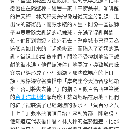
有「星座預報壓力症候群」後的標準反應。他單
戀著住在隔壁棟、經營一家「平衡美學」咖啡館
的林天秤。林天秤完美得像是從黃金分割線中走
出來的藝術品。而張水瓶的人生，則像一團被獅
子座暴君隨意亂踢的毛線球，充滿了混亂與錯
位。他衝到窗邊，往外看去。整座城市已經因為
這個突如其來的「超級修正」而陷入了荒謬的混
亂。街道上的雙魚座們，開始不受控制地流下鹹
鹹的海水淚，他們無法停止地哭泣，導致城市低
窪處已經形成了小型潟湖。那些摩羯座的上班
族，嚴格遵守著廣播中「摩羯座今天適合原地踏
步，否則將失去襪子」的指令。數百名西裝筆挺
的
台北汽車材料
摩羯座正整齊地站在原地，他們
的鞋子裡裝滿了已經潮濕的淚水。「負百分之八
十七？」張水瓶喃喃自語，感到胃部一陣翻騰，
他知道這代表著什麼。林天秤的運勢越差，他那