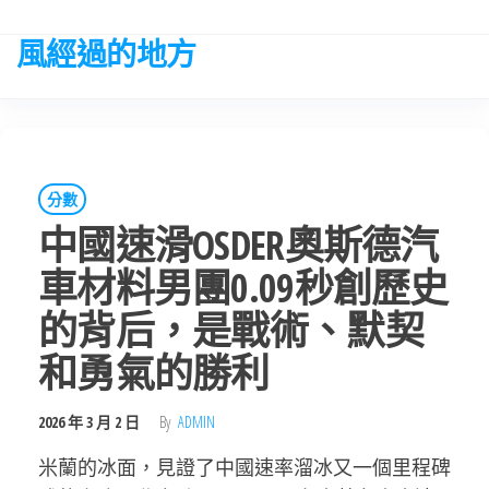
Skip
to
風經過的地方
the
content
分數
中國速滑OSDER奧斯德汽
車材料男團0.09秒創歷史
的背后，是戰術、默契
和勇氣的勝利
2026 年 3 月 2 日
By
ADMIN
米蘭的冰面，見證了中國速率溜冰又一個里程碑