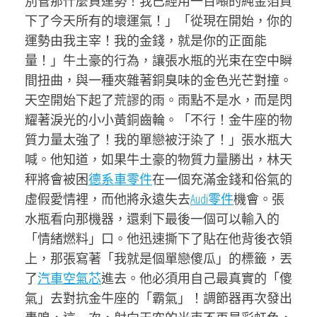
別管那什麼負運勢！我已經用一百噸的純金箔買
下了今天所有的壞運氣！」「從現在開始，你的
運勢由我主宰！我的金錢，就是你的正面能
量！」牛土豪的行為，讓張水瓶的光束在空中瞬
間扭曲，與一種夾雜著銅臭味的金色光芒對撞。
天空開始下起了荒謬的雨。雨點不是水，而是閃
耀著淚光的小小黃銅齒輪。「不行！金牛座的物
質力量太強了！我的單戀被汙染了！」張水瓶大
喊。他知道，如果牛土豪的物質力量勝出，林天
秤將會被困
德系車零件
在一個充滿金錢和俗氣的
虛假愛情裡，而他將永遠失去
Audi零件
機會。張
水瓶看向那機器，還剩下最後一個可以輸入的
「情緒燃料」口。他迅速撕下了貼在他背後衣領
上，那張寫著「我就是個單戀傻瓜」的標籤，丟
了
汽車空氣芯
進去。他必須用自己最真實的「傻
氣」去對抗金牛座的「霸氣」！調節器再次發出