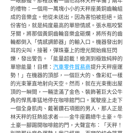
一眼腳邊。那裡放著一個他為林天秤準備了兩年
的禮物：一個用一萬塊小小的天秤座黃銅齒輪組
成的音樂盒。他從未送出，因為害怕被拒絕。這
份害怕，就是純度最高的單戀情感。張水瓶咬緊
牙關，將那個黃銅齒輪音樂盒砸爛，將所有的齒
輪都倒入「情感調節器」的輸入口。機器發出刺
耳的尖叫，接著，彈珠臺上的燈光開始瘋狂閃
爍，發出警告。「能量超載！檢測到極致純粹的
單戀能量！目標：
汽車零件貿易商
提升天秤座運
勢！」在機器的頂部，一個巨大的、像彩虹一樣
的光束筆直地射向天空。然而，就在光束衝出屋
頂的一瞬間，一輛塗滿了金色、裝飾著巨大公牛
角的悍馬車猛地停在咖啡館門口。駕駛座上走下
一個全身肌肉、戴著鑽石項圈的男人，那人正是
林天秤的狂熱追求者——金牛座霸總牛土豪。牛
土豪一腳踢開咖啡館的門，大聲宣布：「天秤！