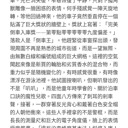
車。光芒消失後，窄巷恢復了平靜，只剩下獨角
獸雕像一臉困惑的表情。何手殘感覺一陣天旋地
轉，等他回過神來，他的車子竟然垂直停在一個
貼滿了巨大獎狀的牆壁上。獎狀上寫著：「完美
倒車入庫獎——第零點零零零零零九度偏差。」
落款人是「倒車王」。他趕緊從車窗探出頭，發
現周圍不再是熟悉的城市街道，而是一望無際、
由無數白線和編號組成的巨大網格。這裡的空氣
聞起來像是新買的輪胎和劣質香水的混合物，而
重力似乎是隨機變化的，有時感覺很重，有時像
漂浮在游泳池裡。他試圖按喇叭，但喇叭發出的
不是「叭叭」，而是他童年時學會的、關於泊車
口訣的魔性兒歌。四面八方傳來了刺耳的剎車
聲，接著，一群穿著反光背心和戴著白色安全帽
的人朝他衝來。這些人手裡拿的不是警棍，而是
長長的測量尺和巨大的電子角度儀，臉上的表情