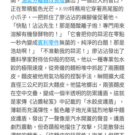
開，
油氣分離器改良版
露出了一個巨大的管口，
正在聚積藍色光芒。K-999特務用它穿著燕尾服的
小爪子，一把抓住了廖沾沾的褲腳催促著他。
「快點！沾沾先生！那是醋酸離子炮！專門用來
溶解有機發酵物的！」「它會把你的蒜泥在零點
一秒內變成
賓利零件
無菌的、純淨的白醋！那是
浩劫啊！」「不准動我的蒜泥！」廖沾沾發出了
醬料學家對待信仰般的怒吼。他以一種專業包水
餃的極限速度，從旁邊的麵粉堆中抓起了兩團麵
皮。麵皮被他用氣功般的捏製手法，瞬間擴大成
直徑三公尺的巨大麵皮。他猛地擲出，兩張麵皮
在空中交疊，變成一個半透明的防禦護盾。這就
是家傳《沾醬秘笈》中記載的「水餃皮護盾」，
薄韌而充滿彈性。藍色離子炮光束猛烈地擊中麵
皮護盾，發出了一聲像是汽水開蓋的聲音。護盾
劇烈震動，但奇蹟般地擋住了攻擊，只是散發出