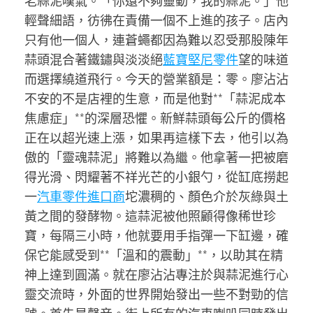
老蒜泥嘆氣。「你還不夠靈動，我的蒜泥。」他
輕聲細語，彷彿在責備一個不上進的孩子。店內
只有他一個人，連蒼蠅都因為難以忍受那股陳年
蒜頭混合著鐵鏽與淡淡絕
藍寶堅尼零件
望的味道
而選擇繞道飛行。今天的營業額是：零。廖沾沾
不安的不是店裡的生意，而是他對**「蒜泥成本
焦慮症」**的深層恐懼。新鮮蒜頭每公斤的價格
正在以超光速上漲，如果再這樣下去，他引以為
傲的「靈魂蒜泥」將難以為繼。他拿著一把被磨
得光滑、閃耀著不祥光芒的小銀勺，從缸底撈起
一
汽車零件進口商
坨濃稠的、顏色介於灰綠與土
黃之間的發酵物。這蒜泥被他照顧得像稀世珍
寶，每隔三小時，他就要用手指彈一下缸邊，確
保它能感受到**「溫和的震動」**，以助其在精
神上達到圓滿。就在廖沾沾專注於與蒜泥進行心
靈交流時，外面的世界開始發出一些不對勁的信