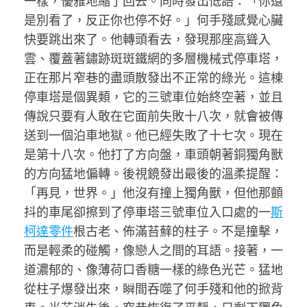
一樣，優雅地縮了回去。同時發出低語：「你還
是別看了，反正你也停不好。」何手殘感覺心臟
快要跳出來了。他轉頭看去，發現那座高聳入
雲、覆蓋著鏽跡斑斑鐵網的多層機械式停車塔，
正在那片窄巷的盡頭散發出不正常的綠光。這棟
停車塔是個異類，它的三號車位始終空著，並且
傳說只要有人敢在它面前失敗十八次，就會被傳
送到一個泊車地獄。他已經失敗了十七次。現在
是第十八次。他打了方向盤，車頭朝著銅獨角獸
的方向猛地偏轉。後視鏡發出最後的溫柔提醒：
「再見，世界。」他沒有撞上獨角獸，但他那顫
抖的車尾卻擦到了停車塔三號車位入口處的一
斯
柯達零件
根古老、佈滿苔蘚的柱子。不是撞擊，
而是輕柔的碰觸，像戀人之間的耳語。接著，一
道濃郁的、像薄荷口香糖一樣的綠色光芒。猛地
從柱子爆發出來，瞬間吞噬了何手殘和他的掀背