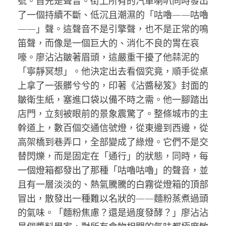
號。首先是聲音。街上所有的汽車喇叭同時發出
了一個持續不斷、低沉且潮濕的「咕嚕——咕嚕
——」聲。這聲音不是引擎聲，也不是正常的鳴
笛聲，而像是一個巨大的、消化不良的胃在哀
嚎。廖沾沾皺著眉頭，這嚴重干擾了他蒜泥的
「寧靜冥想」。他決定出去看個究竟，順手從桌
上拿了一張髒兮兮的，印著《沾醬秘笈》封面的
皺衛生紙，塞進口袋以備不時之需。他一腳踏出
店門，立刻被眼前的景象震驚了。整條城市的主
幹道上，數百個交通信號燈，從東邊到西邊，從
高架橋到巷弄口，全部變成了綠燈。它們不是交
替閃爍，而是固定在「通行」的狀態，同時，每
一個燈箱都發出了那種「咕嚕咕嚕」的聲音，並
且有一層淡淡的、熱氣騰騰的白霧從燈箱的頂部
冒出，散發出一種難以名狀的——麵粉蒸煮過頭
的氣味。「麵粉焦慮？還是過度發酵？」廖沾沾