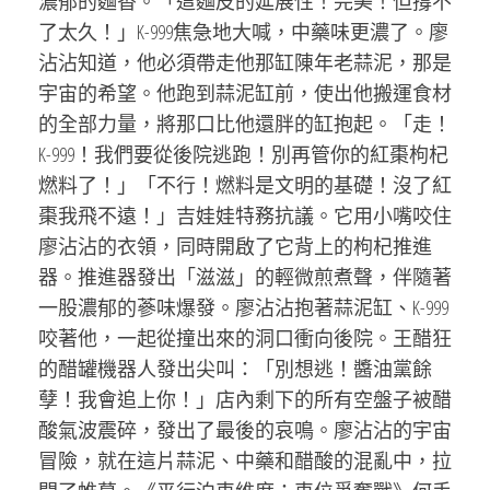
濃郁的麵香。「這麵皮的延展性！完美！但撐不
了太久！」K-999焦急地大喊，中藥味更濃了。廖
沾沾知道，他必須帶走他那缸陳年老蒜泥，那是
宇宙的希望。他跑到蒜泥缸前，使出他搬運食材
的全部力量，將那口比他還胖的缸抱起。「走！
K-999！我們要從後院逃跑！別再管你的紅棗枸杞
燃料了！」「不行！燃料是文明的基礎！沒了紅
棗我飛不遠！」吉娃娃特務抗議。它用小嘴咬住
廖沾沾的衣領，同時開啟了它背上的枸杞推進
器。推進器發出「滋滋」的輕微煎煮聲，伴隨著
一股濃郁的蔘味爆發。廖沾沾抱著蒜泥缸、K-999
咬著他，一起從撞出來的洞口衝向後院。王醋狂
的醋罐機器人發出尖叫：「別想逃！醬油黨餘
孽！我會追上你！」店內剩下的所有空盤子被醋
酸氣波震碎，發出了最後的哀鳴。廖沾沾的宇宙
冒險，就在這片蒜泥、中藥和醋酸的混亂中，拉