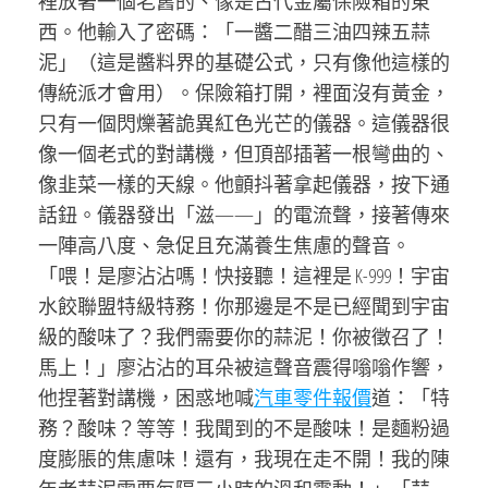
裡放著一個老舊的、像是古代金屬保險箱的東
西。他輸入了密碼：「一醬二醋三油四辣五蒜
泥」（這是醬料界的基礎公式，只有像他這樣的
傳統派才會用）。保險箱打開，裡面沒有黃金，
只有一個閃爍著詭異紅色光芒的儀器。這儀器很
像一個老式的對講機，但頂部插著一根彎曲的、
像韭菜一樣的天線。他顫抖著拿起儀器，按下通
話鈕。儀器發出「滋——」的電流聲，接著傳來
一陣高八度、急促且充滿養生焦慮的聲音。
「喂！是廖沾沾嗎！快接聽！這裡是 K-999！宇宙
水餃聯盟特級特務！你那邊是不是已經聞到宇宙
級的酸味了？我們需要你的蒜泥！你被徵召了！
馬上！」廖沾沾的耳朵被這聲音震得嗡嗡作響，
他捏著對講機，困惑地喊
汽車零件報價
道：「特
務？酸味？等等！我聞到的不是酸味！是麵粉過
度膨脹的焦慮味！還有，我現在走不開！我的陳