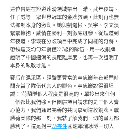
這位曾經在短道速滑領域帶出王濛、武年夜靖、
任子威等一眾世界冠軍的金牌教頭，此刻再也無
法抑制本身的激動。她與劉瀚彬、吳宇、李文淏
緊緊擁抱，感情在勝利一刻徹底迸發。從短道到
年夜道，李琰在分歧項目中完成了同樣的奇跡，
帶領這支均勻年齡僅22.7歲的隊伍，用一枚銅牌
證明了中國速滑的長距離厚度，也再一次證明了
本身的執教才能。
賽后在混采區，經驗更豐富的寧忠巖年夜部門時
間充當了隊伍代言人的腳色。寧忠巖說得很坦
誠：“荷蘭隊個人程度是很高的，單拎出來任何
一個都比我們強。但團體項目請求的是三個人齊
心協力，我們通過完善的共同拿到這枚銅牌。戰
勝荷蘭隊的那一刻，我就了解我們一切的盡力都
勝利了。這是對中
VW零件
國速率溜冰隊一切人