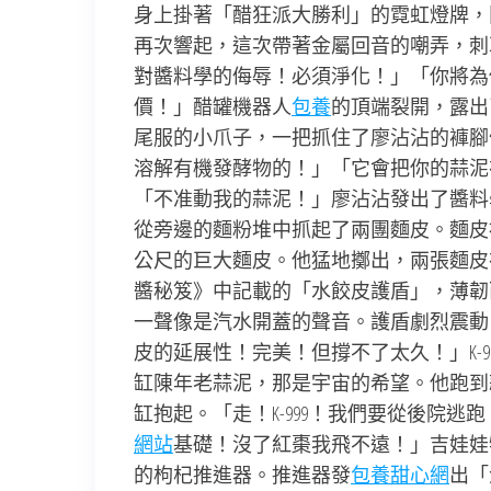
身上掛著「醋狂派大勝利」的霓虹燈牌，
再次響起，這次帶著金屬回音的嘲弄，刺
對醬料學的侮辱！必須淨化！」「你將為
價！」醋罐機器人
包養
的頂端裂開，露出
尾服的小爪子，一把抓住了廖沾沾的褲腳
溶解有機發酵物的！」「它會把你的蒜泥
「不准動我的蒜泥！」廖沾沾發出了醬料
從旁邊的麵粉堆中抓起了兩團麵皮。麵皮
公尺的巨大麵皮。他猛地擲出，兩張麵皮
醬秘笈》中記載的「水餃皮護盾」，薄韌
一聲像是汽水開蓋的聲音。護盾劇烈震動
皮的延展性！完美！但撐不了太久！」K-
缸陳年老蒜泥，那是宇宙的希望。他跑到
缸抱起。「走！K-999！我們要從後院
網站
基礎！沒了紅棗我飛不遠！」吉娃娃
的枸杞推進器。推進器發
包養甜心網
出「