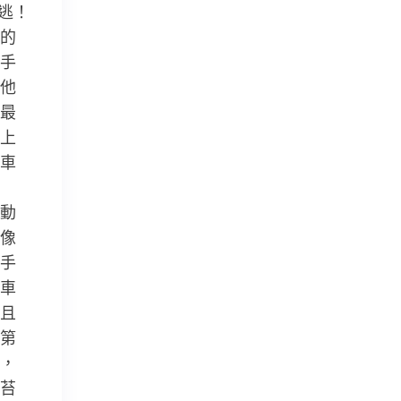
逃！
的
手
他
最
上
車
動
像
手
車
且
第
，
苔