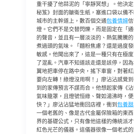
重干擾了他蒜泥的「寧靜冥想」。他決定
秘笈》封面的皺衛生紙，塞進口袋以備不
城市的主幹道上，數百個交通
包養情婦
信
燈。它們不是交替閃爍，而是固定在「通
的聲音，並且有一層淡淡的、熱氣騰騰的
煮過頭的氣味。「麵粉焦慮？還是過度發
敏感。他聞出來了，這是一種只有在極度
了混亂。汽車不知道該走還是該停，因為
翼地把車停在路中央，搖下車窗，對著紅
要向左轉！綠燈沒用啊！」廖沾沾感覺到
到的家傳預言不謀而合。他想起家傳《沾
氣味籠罩，且燈號恒綠、聲如湯沸時，便
快？」廖沾沾猛地衝回店裡，衝到
包養甜
一個老舊的、像是古代金屬保險箱的東西
界的基礎公式，只有像他這樣的傳統派才
紅色光芒的儀器。這儀器很像一個老式的