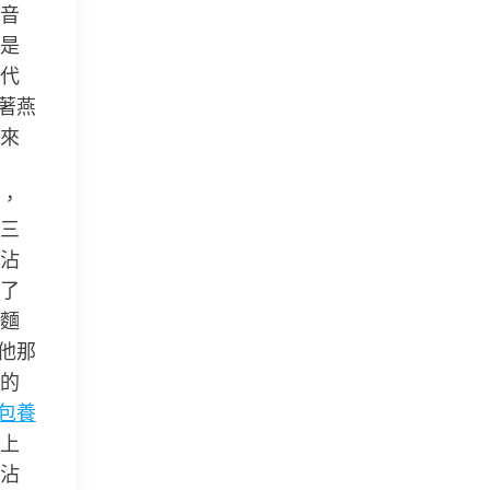
音
是
代
著燕
來
，
三
沾
了
麵
他那
的
包養
上
沾