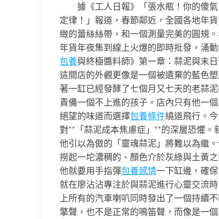
據《工人日報》「張水瓶！你的傻氣
定律！」報道，春節鄰近，全國各地年貨
緻的蕾絲絲帶，和一個測量完美的圓規。
年貨年夜集到線上火爆的即時批發，涌動
包養
與終極醬料師》第一章：蒜泥與末日
這間店的外觀更像是一個被遺棄的藍色塑
著一缸已經發酵了七個月又七天的老蒜泥
責備一個不上進的孩子。店內只有他一個
絕望的味道而選擇
包養條件
繞道飛行。今
對**「蒜泥成本焦慮症」**的深層恐懼
他引以為傲的「靈魂蒜泥」將難以為繼。
撈起一坨濃稠的、顏色介於灰綠與土黃之
他就要用手指彈
包養感情
一下缸邊，確保
就在廖沾沾專注於與蒜泥進行心靈交流時
上所有的汽車喇叭同時發出了一個持續不
擎聲，也不是正常的鳴笛聲，而像是一個