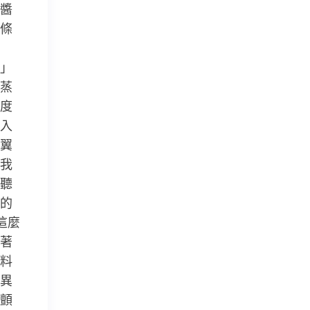
醬
條
」
蒸
度
入
翼
我
聽
的
這麼
著
料
異
顫