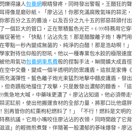
閃爍得讓人
包養網
眼睛發疼，同時發出警報。王醋狂的聲
耳得像是磨砂紙。「廖沾沾！你那充滿腐敗氣味的蒜泥，
你那百分之五的醬油，以及百分之九十五的邪惡蒜頭付出
了一個巨大的管口，正在聚積藍色光芒。K-999特務用它穿
催促著他。「快點！沾沾先生！那是醋酸離子炮！專門用
在零點一秒內變成無菌的、純淨的白醋！那是浩劫啊！」
學家對待信仰般的怒吼。他以一種專業包水餃的極限速度
被他用氣功
包養網車馬費
般的捏製手法，瞬間擴大成直徑
在空中交疊，變成一個半透明的防禦護盾。這就是家傳《
而充滿彈性。藍色離子炮光束猛烈地擊中麵皮護盾，發出
，但奇蹟般地擋住了攻擊，只是散發出濃郁的麵香。「這
999焦急地大喊，中藥味更濃了。廖沾沾知道，他必須帶走
蒜泥缸前，使出他搬運食材的全部力量，將那口比他還胖
逃跑！別再管你的紅棗枸杞燃料了！」「不行！燃料是文明的
特務抗議。它用小嘴咬住廖沾沾的衣領，同時開啟了它背
滋滋」的輕微煎煮聲，伴隨著一股濃郁的蔘味爆發。廖沾