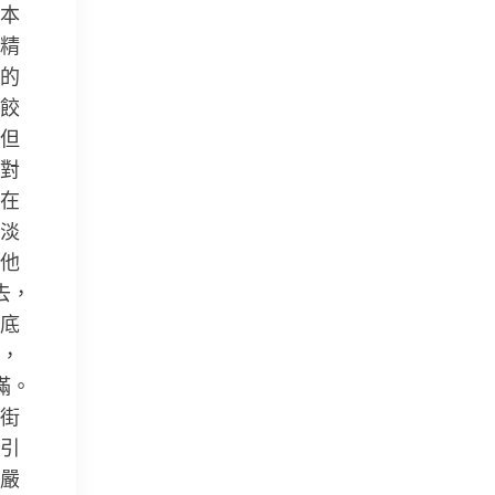
本
精
的
餃
但
對
在
淡
他
去，
底
，
滿。
街
引
嚴