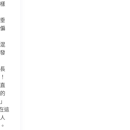
樣
垂
偏
混
發
長
！
直
的
」
在這
人
。