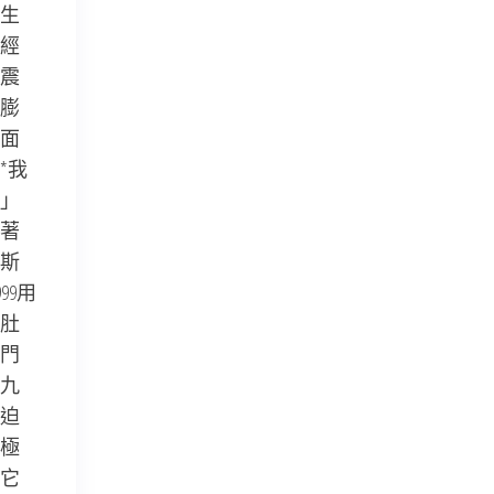
生
已經
震
膨
面
*我
」
著
斯
9用
肚
門
九
迫
極
它