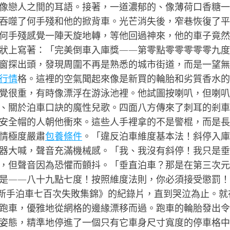
像戀人之間的耳語。接著，一道濃郁的、像薄荷口香糖一
吞噬了何手殘和他的掀背車。光芒消失後，窄巷恢復了平
何手殘感覺一陣天旋地轉，等他回過神來，他的車子竟然
狀上寫著：「完美倒車入庫獎——第零點零零零零零九度
窗探出頭，發現周圍不再是熟悉的城市街道，而是一望無
行情
格。這裡的空氣聞起來像是新買的輪胎和劣質香水的
覺很重，有時像漂浮在游泳池裡。他試圖按喇叭，但喇叭
、關於泊車口訣的魔性兒歌。四面八方傳來了刺耳的剎車
安全帽的人朝他衝來。這些人手裡拿的不是警棍，而是長
情極度嚴肅
包養條件
。「違反泊車維度基本法！斜停入庫
器大喊，聲音充滿機械感。「我、我沒有斜停！我只是垂
，但聲音因為恐懼而顫抖。「垂直泊車？那是在第三次元
是——八十九點七度！按照維度法則，你必須接受懲罰！
《新手泊車七百次失敗集錦》的紀錄片，直到哭泣為止。就
跑車，優雅地從網格的邊緣漂移而過。跑車的輪胎發出令
姿態，精準地停進了一個只有它車身尺寸寬度的停車格中