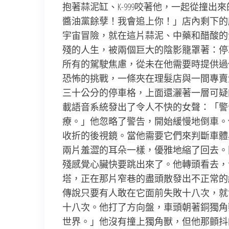
抱著蒜泥缸、K-999咬著他，一起從撞
醬油黨餘孽！我會追上你！」店內剩下的
宇宙冒險，就在這片蒜泥、中藥和醋酸的
殘的人生，被兩個巨大的陰影籠罩著：停
所有的駕駛焦慮，從未在他需要時提供過
恐怖的挑戰，一條夾在理髮店與一間專賣
三十公分的停車格，上面還灑著一層可疑
載語音系統發出了令人不快的女聲：「警
療。」他忽略了警告，開始緩慢地倒車。
收折的後視鏡。當他需要它們來判斷車體
兩片羞澀的耳朵一樣，優雅地縮了回去。
殘感覺心臟快要跳出來了。他轉頭看去，
塔，正在那片窄巷的盡頭散發出不正常的
傳說只要有人敢在它面前失敗十八次，就
十八次。他打了方向盤，車頭朝著銅獨角
世界。」他沒有撞上獨角獸，但他那顫抖