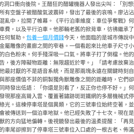
出來的洞口衝向後院。王醋狂的醋罐機器人發出尖叫：「別想
所有空盤子被醋酸氣波震碎，發出了最後的哀鳴。廖沾沾
混亂中，拉開了帷幕。《平行泊車維度：車位爭奪戰》何
車費，以及平行泊車。他那輛老舊的掀背車，彷彿繼承了
任何幫助。
包養一個月價錢
今天，他面臨的是城市傳說中
金屬雕像的畫廊之間的窄巷。一個看起來比他車子尺寸小
的白色粉末。何手殘深吸一口氣。將車子打了倒檔。他的
告，後方障礙物距離：無限趨近於零。」「請考慮放棄治
他最討厭的不是語音系統，而是那兩塊永遠在關鍵時刻自
與那座價值不菲的銅製獨角獸雕像之間的距離時，它們卻
同時發出低語：「你還是別看了，反正你也停不好。」何
發現那座高聳入雲、覆蓋著鏽跡斑斑鐵網的多層機械式停
綠光。這棟停車塔是個異類，它的三號車位始終空著，並
會被傳送到一個泊車地獄。他已經失敗了十七次。現在是
獸的方向猛地偏轉。後視鏡發出最後的溫柔提醒：「再見
的車尾卻擦到了停車塔三號車位入口處的一根古老、佈滿