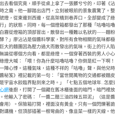
出去看個究竟，順手從桌上拿了一張髒兮兮的，印著《沾
時之需。他一腳踏出店門，立刻被眼前的景象震驚了。整
號燈，從東邊到西邊，從高架橋到巷弄口，全部變成了綠
行」的狀態，同時，每一個燈箱都發出了那種「咕嚕咕嚕
白霧從燈箱的頂部冒出，散發出一種難以名狀的——麵粉
酵？」廖沾沾是個醬料學家，對所有食物相關的氣味都極
巨大的麵團因為壓力過大而散發出的氣味。街上的行人陷
無論從哪個方向看，都是綠燈。一個穿著西裝的男人小心
綠燈大喊：「喂！你為什麼咕嚕咕嚕？你倒是紅一下啊！
一陣心悸。這種氣味，這種不祥的「咕嚕」聲，與他兒時
醬秘笈》裡記載的第一句：「當世間萬物的交通都被麵皮
是宇宙水餃臨界點到來之時。」「七點五個地球年…怎麼
心網
後廚，打開了一個藏在舊冰櫃後面的暗門。暗門裡放
。他輸入了密碼：「一醬二醋三油四辣五蒜泥」（這是醬
會用）。保險箱打開，裡面沒有黃金，只有一個閃爍著詭
對講機，但頂部插著一根彎曲的、像韭菜一樣的天線。他