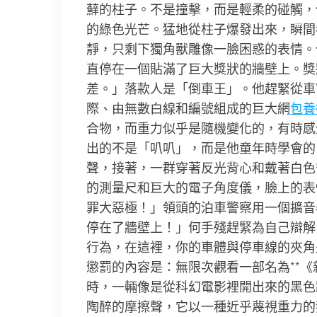
蘚的柱子。不是撞擊，而是輕柔的碰觸，
的綠色光芒。猛地從柱子爆發出來，瞬間
靜，只剩下獨角獸雕像一臉困惑的表情。
直停在一個貼滿了巨大獎狀的牆壁上。獎
差。」落款人是「倒車王」。他趕緊從車
際、由無數白線和編號組成的巨大網
包養
合物，而重力似乎是隨機變化的，有時感
出的不是「叭叭」，而是他童年時學會的
聲，接著，一群穿著反光背心和戴著白色
的測量尺和巨大的電子角度儀，臉上的表
罪大惡極！」領頭的泊車警察用一個擴音
停在了牆壁上！」何手殘趕緊為自己辯解
行為，在這裡，你的車體與停車線的夾角
懲罰的內容是：無限次觀看一部名為**
時，一輛像是從科幻電影裡開出來的黑色
陶醉的摩擦聲，它以一種近乎蔑視重力的