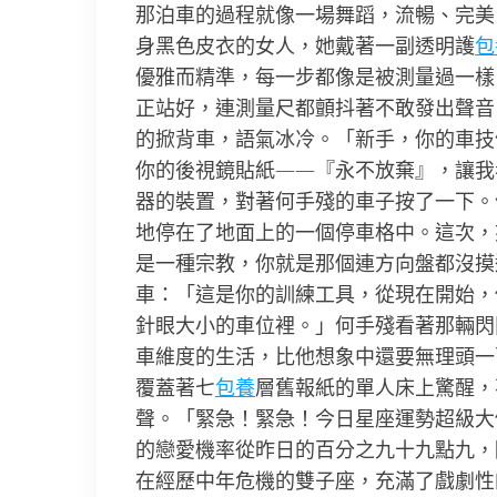
那泊車的過程就像一場舞蹈，流暢、完美
身黑色皮衣的女人，她戴著一副透明護
包
優雅而精準，每一步都像是被測量過一樣
正站好，連測量尺都顫抖著不敢發出聲音
的掀背車，語氣冰冷。「新手，你的車技
你的後視鏡貼紙——『永不放棄』，讓我
器的裝置，對著何手殘的車子按了一下。
地停在了地面上的一個停車格中。這次，
是一種宗教，你就是那個連方向盤都沒摸
車：「這是你的訓練工具，從現在開始，
針眼大小的車位裡。」何手殘看著那輛閃
車維度的生活，比他想象中還要無理頭一
覆蓋著七
包養
層舊報紙的單人床上驚醒，
聲。「緊急！緊急！今日星座運勢超級大
的戀愛機率從昨日的百分之九十九點九，
在經歷中年危機的雙子座，充滿了戲劇性