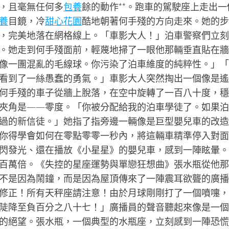
，且毫無任何多
包養
餘的動作**。跑車的駕駛座上走出一
養
目鏡，冷
甜心花園
酷地朝著何手殘的方向走來。她的步
，完美地落在網格線上。「車影大人！」泊車警察們立刻
。她走到何手殘面前，輕蔑地掃了一眼他那輛垂直貼在牆
像一團混亂的毛線球。你污染了泊車維度的純粹性。」「
看到了一絲愚蠢的勇氣。」車影大人突然掏出一個像是遙
何手殘的車子從牆上脫落，在空中旋轉了一百八十度，穩
夾角是——零度。「你被分配給我的泊車學徒了。如果泊
過的新信徒。」她指了指旁邊一輛像是巨型嬰兒車的改造
你得學會如何在零點零零一秒內，將這輛車精準停入對面
閃發光、還在播放《小星星》的嬰兒車，感到一陣眩暈。
百萬倍。《失控的星座運勢與單戀狂想曲》張水瓶從他那
不是因為鬧鐘，而是因為屋頂傳來了一陣震耳欲聾的廣播
修正！所有天秤座請注意！由於月球剛剛打了一個噴嚏，
陡降至負百分之八十七！」廣播員的聲音聽起來像是一個
的絕望。張水瓶，一個典型的水瓶座，立刻感到一陣恐慌