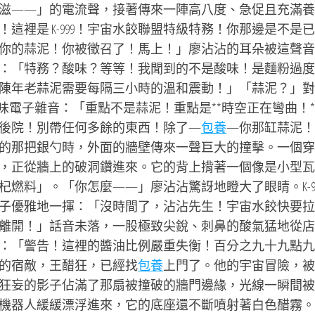
滋——」的電流聲，接著傳來一陣高八度、急促且充滿養
這裡是 K-999！宇宙水餃聯盟特級特務！你那邊是不是
你的蒜泥！你被徵召了！馬上！」廖沾沾的耳朵被這聲音
：「特務？酸味？等等！我聞到的不是酸味！是麵粉過度
陳年老蒜泥需要每隔三小時的溫和震動！」「蒜泥？」對
藥味電子雜音：「重點不是蒜泥！重點是**時空正在彎曲！*
後院！別帶任何多餘的東西！除了—
包養
—你那缸蒜泥！
的那把銀勺時，外面的牆壁傳來一聲巨大的撞擊。一個穿
，正從牆上的破洞鑽進來。它的背上揹著一個像是小型瓦
燃料」。「你怎麼——」廖沾沾驚訝地瞪大了眼睛。K-99
子優雅地一揮：「沒時間了，沾沾先生！宇宙水餃快要拉
離開！」話音未落，一股極致尖銳、刺鼻的酸氣猛地從店
：「警告！這裡的醬油比例嚴重失衡！百分之九十九點九
的宿敵，王醋狂，已經找
包養
上門了。他的宇宙冒險，被
狂妄的影子佔滿了那扇被撞破的牆門邊緣，光線一瞬間被
機器人緩緩漂浮進來，它的底座還不斷噴射著白色醋霧。