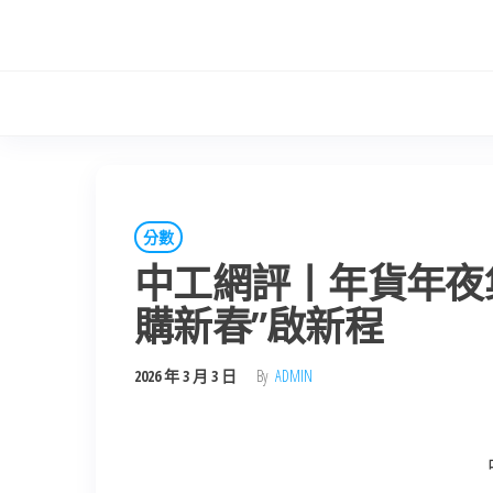
Skip
to
the
content
分數
中工網評丨年貨年夜
購新春”啟新程
2026 年 3 月 3 日
By
ADMIN