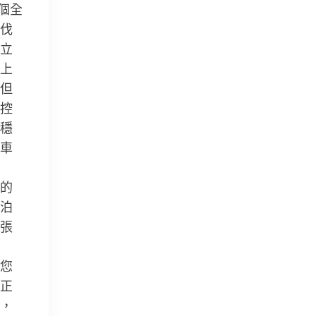
個全
伐
立
上
但
控
穩
車
的
泊
張
您
正
，