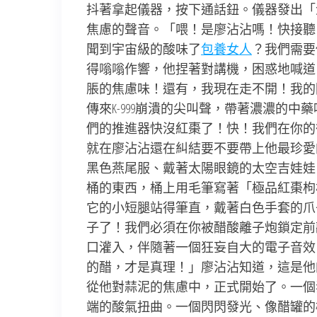
抖著拿起儀器，按下通話鈕。儀器發出「
焦慮的聲音。「喂！是廖沾沾嗎！快接聽！
聞到宇宙級的酸味了
包養女人
？我們需要
得嗡嗡作響，他捏著對講機，困惑地喊道
脹的焦慮味！還有，我現在走不開！我的
傳來K-999崩潰的尖叫聲，帶著濃濃的中
們的推進器快沒紅棗了！快！我們在你的
就在廖沾沾還在糾結要不要帶上他最珍愛
黑色燕尾服、戴著太陽眼鏡的太空吉娃娃
桶的東西，桶上用毛筆寫著「極品紅棗枸杞
它的小短腿站得筆直，戴著白色手套的爪
子了！我們必須在你被醋酸離子炮鎖定前
口灌入，伴隨著一個狂妄自大的電子音效
的醋，才是真理！」廖沾沾知道，這是他
從他對蒜泥的焦慮中，正式開始了。一個
端的酸氣扭曲。一個閃閃發光、像醋罐的