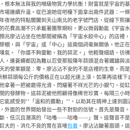
，根本無法與我的噸級物質力學抗衡！財富就是宇宙的基
市場連續升溫。從巴渝她從吧檯下面拿出兩件武器：一條
年夜地的特點闤闠到天山南北的老字號門店，從線下熙攘
的花費高潮不只承載著團聚期盼，更以微弱動能《宇宙水
預兆廖沾沾坐在他那間被稱為「宇宙水餃中心」的店裡，
膠棚，與「宇宙」或「中心」這兩個詞毫無關係。他正在
嘆氣。「你還不夠靈動，我的蒜泥。」他輕聲細語，彷彿
人，連蒼蠅都因為難以忍受那股陳年蒜頭混合著鐵鏽與淡
天的營業額是：零。廖沾沾不安的不是店裡的生意，而是
。新鮮蒜頭每公斤的價格正在以超光速上漲，如果再這樣下
他拿著一把被磨得光滑、閃耀著不祥光芒的小銀勺，從缸
間的發酵物。這蒜泥被他照顧得像稀世珍寶，每隔三小時
它能感受到**「溫和的震動」**，以助其在精神上達到圓
，外面的世界開始發出一些不對勁的信號。首先是聲音。
斷、低沉且潮濕的「咕嚕——咕嚕——」聲。這聲音不是
巨大的、消化不良的胃在哀嚎
包養
。廖沾沾皺著眉頭，這