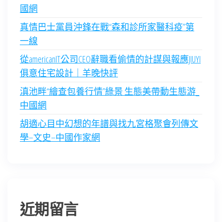
國網
真情巴士黨員沖鋒在戰“森和診所家醫科疫”第
一線
從americanIT公司CEO辭職看偷情的計謀與報應JIUYI
俱意住宅設計｜羊晚快評
滇池畔“繪查包養行情”綠景 生態美帶動生態游_
中國網
胡適心目中幻想的年譜與找九宮格聚會列傳文
學–文史–中國作家網
近期留言