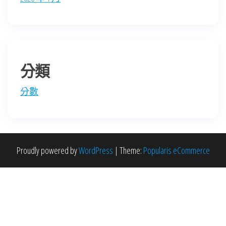
分類
分數
Proudly powered by
WordPress
|
Theme:
Popularis eCommerce