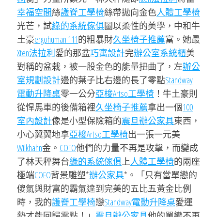
幸福空間
絲
護脊工學椅
絲帶拋向金色
人體工學椅
光芒，試
綠的系統傢俱
圖以柔性的美學，中和牛
土豪
ergohuman 111
的粗暴財
久坐椅子推薦
富。她最
Xten法拉利
愛的那盆
巧寓設計
完
辦公室系統櫃
美
對稱的盆栽，被一股金色的能量扭曲了，左
辦公
室規劃設計
邊的葉子比右邊的長了零點
Standway
電動升降桌
零一公分
亞梭Artso工學椅
！牛土豪則
從悍馬車的後備箱裡
久坐椅子推薦
拿出一個
100
室內設計
像是小型保險箱的
震旦辦公家具
東西，
小心翼翼地拿
亞梭Artso工學椅
出一張一元美
Wilkhahn
金。
COFO
他們的力量不再是攻擊，而變成
了林天秤舞台
綠的系統傢俱
上
人體工學椅
的兩座
極端
COFO
背景雕塑*
辦公家具
*。「只有當單戀的
傻氣與財富的霸氣達到完美的五比五黃金比例
時，我的
護脊工學椅
戀
Standway電動升降桌
愛運
勢才能回歸零點！」
震旦辦公家具
他的單戀不再