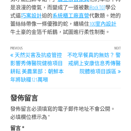
是浪漫的傻氣，而變成了一道被數
iRock T07
學公
式逼
巧寓設計
迫的
系統櫃工廠直營
代數題。她的
蕾絲絲帶像一條優雅的蛇，纏繞住
100室內設計
牛土豪的金箔千紙鶴，試圖進行柔性制衡。
文
Previous
PREVIOUS
NEXT
Next
天然災害及抗疫管控
不吃早餐真的無妨？ 警
章
Post
Post
影響秀傳醫院健檢項目
戒網上安康信息秀傳醫
導
耕耘 美農業部：朝鮮本
院體檢項目誤區
覽
年將缺糧121萬噸
發佈留言
發佈留言必須填寫的電子郵件地址不會公開。
必填欄位標示為
*
留言
*