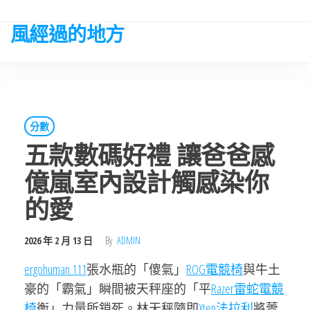
Skip
to
風經過的地方
the
content
分數
五款數碼好禮 讓爸爸感
億嵐室內設計觸感染你
的愛
2026 年 2 月 13 日
By
ADMIN
ergohuman 111
張水瓶的「傻氣」
ROG電競椅
與牛土
豪的「霸氣」瞬間被天秤座的「平
Razer雷蛇電競
椅
衡」力量所鎖死。林天秤隨即
Xten法拉利
將蕾