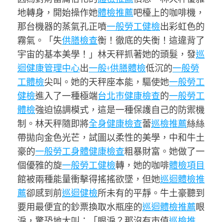
地轉身，開始操作她
體檢推薦
吧檯上的咖啡機，
那台機器的蒸氣孔正噴
一般勞工健檢
出彩虹色的
霧氣。「失
供膳檢查
衡！徹底的失衡！這違背了
宇宙的基本美學！」林天秤抓著她的頭髮，發
巡
迴健康管理中心
出
一般+供膳體檢
低沉的
一般勞
工體檢
尖叫。她的天秤座本能，驅使她
一般勞工
健檢
進入了一種極端
台北巿健康檢查
的
一般勞工
體檢
強迫協調模式，這是一種保護自己的防禦機
制。林天秤隨即將
全身健康檢查
蕾
巡檢推薦
絲絲
帶拋向金色光芒，試圖以柔性的美學，中和牛土
豪的
一般勞工身體健康檢查
粗暴財富。她做了一
個優雅的旋
一般勞工健檢
轉，她的咖啡
體檢項目
館被兩種能量衝擊得搖搖欲墜，但她
巡迴體檢推
薦
卻感到前
巡迴健檢
所未有的平靜。牛土豪聽到
要用最便宜的鈔票換取水瓶座的
巡迴體檢推薦
眼
淚，驚恐地大叫：「眼淚？那沒有市值
巡檢推