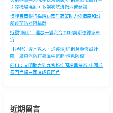
引發機場混亂，多架次航班撤消或延誤
博興農商銀行捐贈1.4萬斤蔬菜助力疫情森和診
所疫苗防控阻擊戰
近觀“兩山”丨理念一變六合OSDER奧斯德德系車
寬
【視頻】渡水救人、途徑清JIUYI俱意翻修設計
障！廣東消防在臺風中筑起“橙色防線”
四川：文明助力到九宮格空間精準扶貧_中國成
長門戶網－國度成長門戶
近期留言