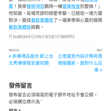
薦
！我寧
健檢項目
願用一棟
健康檢查
別墅換！」
他知道，這場荒謬的戀愛考驗，已經從一場力量
對決，變成
餐飲業體檢
了一場美學與心靈的極限
餐飲業體檢
挑戰。
TC:healthcheck123 69a1c367c82137.06049353
文
Previous
PREVIOUS
NEXT
Next
新春禮品組合 獻上台
立億嵐室內設計陶宛激
章
Post
Post
北秀傳健檢安康祝願
憤俄羅斯，面對什么后
導
果
覽
發佈留言
發佈留言必須填寫的電子郵件地址不會公開。
必填欄位標示為
*