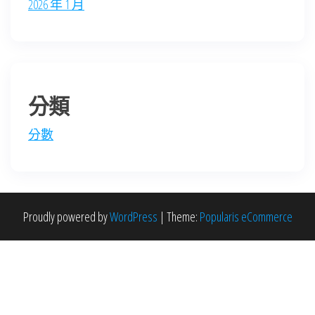
2026 年 1 月
分類
分數
Proudly powered by
WordPress
|
Theme:
Popularis eCommerce