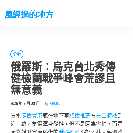
Skip
to
風經過的地方
the
content
分數
俄羅斯：烏克台北秀傳
健檢蘭戰爭峰會荒謬且
無意義
2026 年 2 月 28 日
By
ADMIN
張水
健檢費用
瓶在地下室
體檢推薦
看
員工體檢
到
這一幕，氣得渾身發抖，但不是因為害怕，而是
因為對財富庸俗化的
體檢推薦
憤怒。林天秤優雅