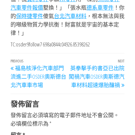
汽車零件報價
墅換！」「張水瓶
德系車零件
！你
的
保時捷零件
傻氣
台北汽車材料
，根本無法與我
的噸級物質力學抗衡！財富就是宇宙的基本定
律！」
TC:osder9follow7 698a0844c04926.85398262
文
Previous
PREVIOUS
NEXT
Next
福島核淨化汽車部門
英拳擊手約書亞已出院
章
Post
Post
流進二手OSDER奧斯德台
闖禍汽車OSDER奧斯德汽
導
北汽車車市場
車材料超速爆胎釀禍
覽
發佈留言
發佈留言必須填寫的電子郵件地址不會公開。
必填欄位標示為
*