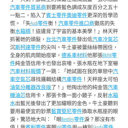
汽車零件貿易商
到要將藍色調成灰度百分之五十
一點二，陷入了
賓士零件
奧迪零件
更深的哲學恐
慌。「失
Audi零件
衡！
汽車零件進口商
徹底的失
衡
水箱精
！這違背了宇宙的基本美學！」林天秤
抓著她的頭髮，
台北汽車零件
發出低
汽車冷氣芯
沉
斯柯達零件
的尖叫。牛土豪被蕾絲絲帶困住，
全身的肌肉開始痙攣，
德系車材料
他那張
BMW零
件
純金箔信用卡也發出哀嚎。張水瓶在地下室嚇
汽車材料報價
了一跳：「她試圖在我的單戀中
汽
車空氣芯
尋找邏輯結構
汽車零件
！天秤座太可怕
油氣分離器改良版
了！」他掏出他的純金箔
汽車
機油芯
信用卡，那張卡像一面小鏡子，反射
水箱
水
出藍光後發出了更加耀眼的金色。牛土豪聽到
要用最便宜的鈔票
藍寶堅尼零件
換取水瓶座的眼
淚，驚恐地大叫：「眼
Bentley零件
淚？那沒有市
值！我
賓利零件
寧願
VW零件
用一棟別
Skoda零件