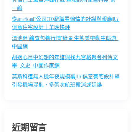
一線
從americanIT公司CEO辭職看偷情的計謀與報應JIUYI
俱意住宅設計｜羊晚快評
滇池畔“繪查包養行情”綠景 生態美帶動生態游_
中國網
胡適心目中幻想的年譜與找九宮格聚會列傳文
學–文史–中國作家網
莫斯科遭無人機年夜規模襲JIUYI俱意豪宅設計擊
引發機場混亂，多架次航班撤消或延誤
近期留言