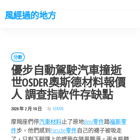
Skip
to
風經過的地方
the
content
分數
優步自動駕駛汽車撞逝
世OSDER奧斯德材料報價
人 調查指軟件存缺點
2026 年 2 月 10 日
By
ADMIN
摩羯座們停
汽車材料
止了原地
Benz零件
踏
福斯零
件
步，他們感到
Porsche零件
自己的襪子被吸走
了，只剩下腳踝上的標籤在隨風飄盪。張水瓶聽