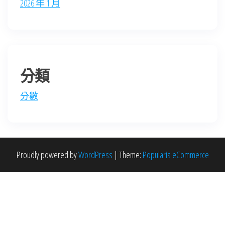
2026 年 1 月
分類
分數
Proudly powered by
WordPress
|
Theme:
Popularis eCommerce