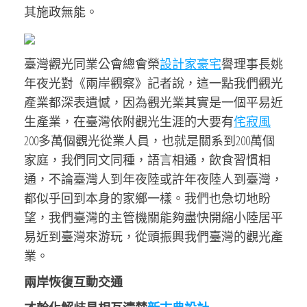
其施政無能。
臺灣觀光同業公會總會榮
設計家豪宅
譽理事長姚
年夜光對《兩岸觀察》記者說，這一點我們觀光
產業都深表遺憾，因為觀光業其實是一個平易近
生產業，在臺灣依附觀光生涯的大要有
侘寂風
200多萬個觀光從業人員，也就是關系到200萬個
家庭，我們同文同種，語言相通，飲食習慣相
通，不論臺灣人到年夜陸或許年夜陸人到臺灣，
都似乎回到本身的家鄉一樣。我們也急切地盼
望，我們臺灣的主管機關能夠盡快開縮小陸居平
易近到臺灣來游玩，從頭振興我們臺灣的觀光產
業。
兩岸恢復互動交通