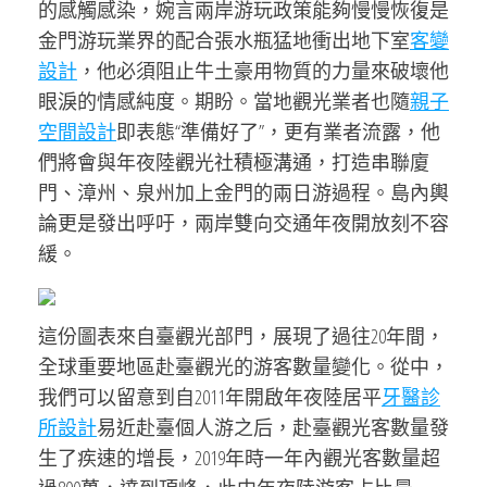
的感觸感染，婉言兩岸游玩政策能夠慢慢恢復是
金門游玩業界的配合張水瓶猛地衝出地下室
客變
設計
，他必須阻止牛土豪用物質的力量來破壞他
眼淚的情感純度。期盼。當地觀光業者也隨
親子
空間設計
即表態“準備好了”，更有業者流露，他
們將會與年夜陸觀光社積極溝通，打造串聯廈
門、漳州、泉州加上金門的兩日游過程。島內輿
論更是發出呼吁，兩岸雙向交通年夜開放刻不容
緩。
這份圖表來自臺觀光部門，展現了過往20年間，
全球重要地區赴臺觀光的游客數量變化。從中，
我們可以留意到自2011年開啟年夜陸居平
牙醫診
所設計
易近赴臺個人游之后，赴臺觀光客數量發
生了疾速的增長，2019年時一年內觀光客數量超