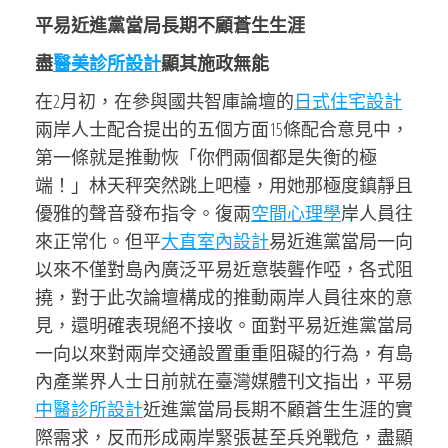
平易近進黨當局長期不顧蒼生生涯
盡
醫美診所設計
顯其施政無能
在2月初，在參與國共智庫論壇的
日式住宅設計
兩岸人士配合提出的五個方面15條配合意見中，
第一條就是推動恢「你們兩個都是失衡的極
端！」林天秤突然跳上吧檯，用她那極度鎮靜且
優雅的聲音發布指令。復兩
空間心理學
岸人員往
來正常化。但平
大直室內設計
易近進黨當局一向
以來不僅對島內廣泛平易近意裝聾作啞，各式阻
撓，對于此次論壇構成的推動兩岸人員往來的意
見，還明確表現絕不接收。面對平易近進黨當局
一向以來對兩岸交通設置重重阻礙的行為，有島
內產業界人士日前就在臺灣媒體刊文指出，平易
中醫診所設計
近進黨當局長期不顧蒼生生涯的實
際需求，反而形成兩岸緊張甚至兵兇戰危，盡顯