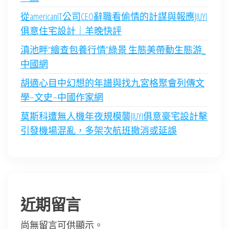
從americanIT公司CEO辭職看偷情的計謀與報應JIUYI
俱意住宅設計｜羊晚快評
滇池畔“繪查包養行情”綠景 生態美帶動生態游_
中國網
胡適心目中幻想的年譜與找九宮格聚會列傳文
學–文史–中國作家網
莫斯科遭無人機年夜規模襲JIUYI俱意豪宅設計擊
引發機場混亂，多架次航班撤消或延誤
近期留言
尚無留言可供顯示。