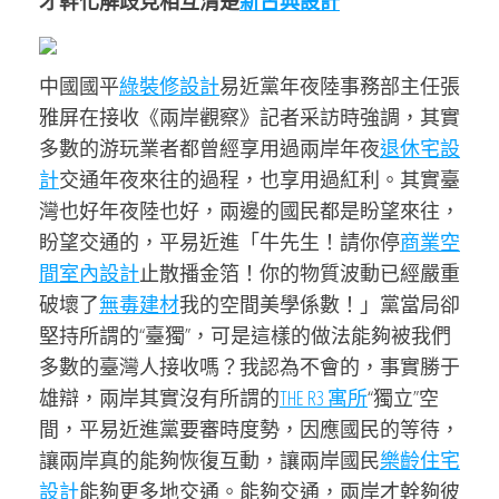
才幹化解歧見相互清楚
新古典設計
中國國平
綠裝修設計
易近黨年夜陸事務部主任張
雅屏在接收《兩岸觀察》記者采訪時強調，其實
多數的游玩業者都曾經享用過兩岸年夜
退休宅設
計
交通年夜來往的過程，也享用過紅利。其實臺
灣也好年夜陸也好，兩邊的國民都是盼望來往，
盼望交通的，平易近進「牛先生！請你停
商業空
間室內設計
止散播金箔！你的物質波動已經嚴重
破壞了
無毒建材
我的空間美學係數！」黨當局卻
堅持所謂的“臺獨”，可是這樣的做法能夠被我們
多數的臺灣人接收嗎？我認為不會的，事實勝于
雄辯，兩岸其實沒有所謂的
THE R3 寓所
“獨立”空
間，平易近進黨要審時度勢，因應國民的等待，
讓兩岸真的能夠恢復互動，讓兩岸國民
樂齡住宅
設計
能夠更多地交通。能夠交通，兩岸才幹夠彼