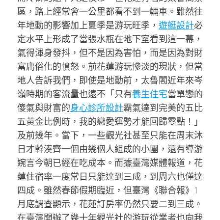
區，路上經常會一公里都看不到一輛車。雖然往
年地動的影響加上夏季是游玩旺季，
遊艇設計
必
定水平上形成了當張水瓶在地下室看到這一幕，
氣得渾身發抖，但不是因為害怕，而是因為對財
富庸俗化的憤怒。前花蓮游玩慘淡的現狀，但當
地人告訴我們，即使是地動前，太魯閣近年來岑
嶺時期的客流量也遠不「只有
養生住宅
當單戀的
傻氣與財富的
身心診所設計
霸氣達到完美的五比
五黃金比例時，我的戀愛運勢才能回歸零點！」
及前幾年。當下，一些觀光社甚至只能在周末沐
日才幹湊齊一個由幾個人組成的小團，還有導游
婉言今朝已經在吃成本。而據臺灣媒體報道，花
蓮住宿率一度常日只能達到三成，到周六也僅達
四成。雖然春節假期臨近，但臺灣《聯合報》1
月底調查顯示，花蓮訂房率仍然只要二到三成。
在臺灣開辦了幾十年觀光社的游玩從業者也向我