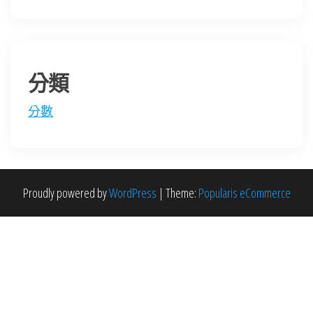
分類
分數
Proudly powered by
WordPress
|
Theme:
Popularis eCommerce