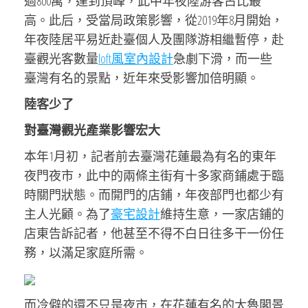
過800萬，達到頂峰，此中年夜陸游客占比最
高。此后，受當局政策影響，從2019年8月開始，
年夜陸居平易近赴臺個人及團隊游相繼暫停，赴
臺觀光客數量
loft風室內設計
急劇下滑，而一些
臺灣有名的景點，近年來受影響加倍明顯。
陸客少了
對臺灣觀光產業影響宏大
本年1月初，記者前去臺灣花蓮最為有名的東年
夜門夜市，此中的兩條主街有十多家商鋪處于臨
時關門狀態。而開門的店鋪，年夜部門也都少有
主人光顧。為了
豪宅設計
維持生意，一家店鋪的
店東告訴記者，他甚至不得不白日往多干一份任
務，以滿足家庭所需。
而冷僻的還不只是夜市，在花蓮有名的太魯閣景