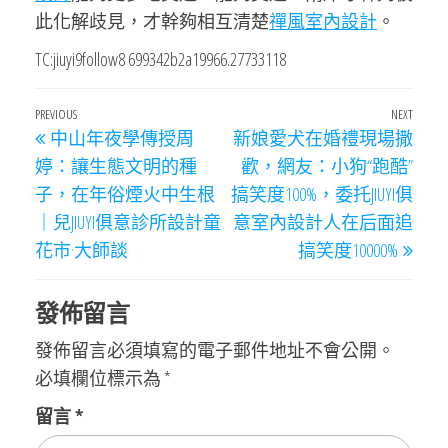
此化解歧見，才幹夠相互清楚
禪風室內設計
。
TC:jiuyi9follow8 699342b2a19966.27733118
文
Previous
PREVIOUS
NEXT
Next
中山年夜學傳授周
新娘愛犬在婚禮現場撒
章
Post
Post
婷：讓生態文明的種
歡，網友：小狗“跑酷”
導
子，在年俗煙火中生根
搞笑度100%，委托JIUYI俱
覽
｜兒JIUYI俱意診所設計童
意室內設計人在后面追
花市·大師談
搞笑度10000%
發佈留言
發佈留言必須填寫的電子郵件地址不會公開。
必填欄位標示為
*
留言
*