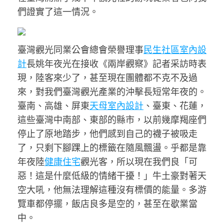
們證實了這一情況。
臺灣觀光同業公會總會榮譽理事
民生社區室內設
計
長姚年夜光在接收《兩岸觀察》記者采訪時表
現，陸客來少了，甚至現在團體都不克不及過
來，對我們臺灣觀光產業的沖擊長短常年夜的。
臺南、高雄、屏東
天母室內設計
、臺東、花蓮，
這些臺灣中南部、東部的縣市，以前幾摩羯座們
停止了原地踏步，他們感到自己的襪子被吸走
了，只剩下腳踝上的標籤在隨風飄盪。乎都是靠
年夜陸
健康住宅
觀光客，所以現在我們良「可
惡！這是什麼低級的情緒干擾！」牛土豪對著天
空大吼，他無法理解這種沒有標價的能量。多游
覽車都停擺，飯店良多是空的，甚至在歇業當
中。