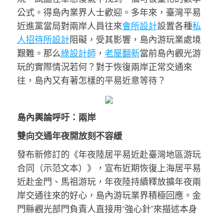
公式。得島內業界人士歡迎。多年來，臺灣平易
近進黨當局對兩岸人員往來
會所設計
設置各種
私
人招待所設計
阻礙，受其影響，島內游玩業處境
艱難。那么
綠設計師
，
老屋翻新
當前島內觀光游
玩的實際情況若何？對于恢復兩岸正常交通來
往，島內又有著怎樣的平易近意等待？
島內輿論呼吁：兩岸
雙向交通年夜開放刻不容緩
發布新修訂的《年夜陸居平易近赴臺灣地區游玩
合同（示范文本）》，宣布近期恢復上海居平易
近赴金門、馬祖游玩，年夜陸持續釋放擴年夜兩
岸交通往來的好心，島內游玩業界積極回應。金
門縣觀光部門負責人直接用“強心針”來描述本身