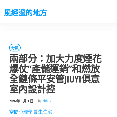
Skip
to
風經過的地方
the
content
分數
兩部分：加大力度煙花
爆仗“產儲運銷”和燃放
全鏈條平安管JIUYI俱意
室內設計控
2026 年 3 月 1 日
By
ADMIN
空間心理學
養生住宅