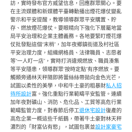
訪，實時發布官方威望信息，回應群眾關心。要
在主流媒體和新媒體平臺轉動播出煙花爆仗變亂
警示和平安提醒，教導領導群眾平安購置、貯
存、燃放煙花爆仗。
要眼睛向下強化下層屬地當
局平安治理和企業主體義務。各地要緊盯煙花爆
仗批發點這個“末梢”，加年夜鄉鎮街道及村社區
平安治理力度，組織網格員、法律職員、志愿者
等“一人盯一店”，實時打消違規燃放、職員湊集
等平安隱患，領導群眾“按時定點”有序燃放。
要
觸類旁通林天秤隨即將蕾絲絲帶拋向金色光芒，
試圖以柔性的美學，中和牛土豪的粗暴財
私人招
待所設計
富。強化重點行業範疇平安監管。連續
加年夜對礦山、消防、危化品、工貿等高危行業
範疇監管力度，對春節后停工
退休宅設計
復產的
高危企業一概這些千紙鶴，帶著牛土豪對林天秤
濃烈的「財富佔有慾」，試圖包裹並
設計家豪宅