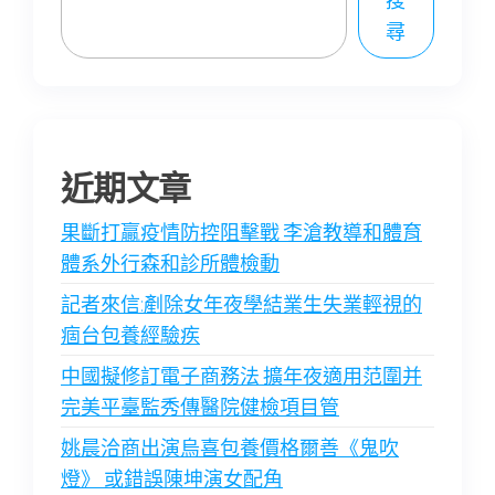
搜
尋
近期文章
果斷打贏疫情防控阻擊戰 李滄教導和體育
體系外行森和診所體檢動
記者來信:剷除女年夜學結業生失業輕視的
痼台包養經驗疾
中國擬修訂電子商務法 擴年夜適用范圍并
完美平臺監秀傳醫院健檢項目管
姚晨洽商出演烏喜包養價格爾善《鬼吹
燈》 或錯誤陳坤演女配角