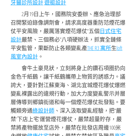
牙醫診所設計
遊艇設計
2月19日上午，國務院安委辦、應急治理部
召開緊迫錄像調劑會，請求高度器重防范煙花爆
仗平安風險，嚴厲落實煙花爆仗“五個
日式住宅
設計
嚴禁、三個務必”八項硬辦法，抓實全鏈條
平安監管，果斷防止各類變亂產
THE R3 寓所
生
loft
風室內設計
。
會牛土豪見狀，立刻將身上的鑽石項圈扔向
金色千紙鶴，讓千紙鶴攜帶上物質的誘惑力。議
誇大，
要針對江蘇東海、湖北宜城煙花爆仗爆燃
變亂裸露出的違規行動，加大力度變亂警示并層
層傳導到鄉鎮街道和每一個煙花爆仗批發點。
要
觸類旁通
綠設計師
、深入汲取變亂經驗，把“嚴
禁‘下店上宅’運營煙花爆仗，嚴禁超量貯存，嚴
禁將產物擺放至店外，
嚴禁在批發店周邊100米