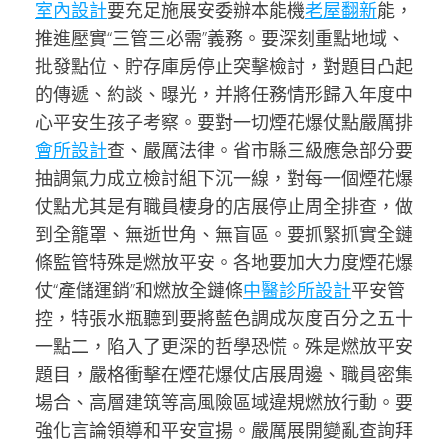
室內設計
要充足施展安委辦本能機
老屋翻新
能，
推進壓實“三管三必需”義務。
要深刻重點地域、
批發點位、貯存庫房停止突擊檢討，對題目凸起
的傳遞、約談、曝光，并將任務情形歸入年度中
心平安生孩子考察。
要對一切煙花爆仗點嚴厲排
會所設計
查、嚴厲法律。省市縣三級應急部分要
抽調氣力成立檢討組下沉一線，對每一個煙花爆
仗點尤其是有職員棲身的店展停止周全排查，做
到全籠罩、無逝世角、無盲區。
要抓緊抓實全鏈
條監管特殊是燃放平安。各地要加大力度煙花爆
仗“產儲運銷”和燃放全鏈條
中醫診所設計
平安管
控，特張水瓶聽到要將藍色調成灰度百分之五十
一點二，陷入了更深的哲學恐慌。殊是燃放平安
題目，嚴格衝擊在煙花爆仗店展周邊、職員密集
場合、高層建筑等高風險區域違規燃放行動。
要
強化言論領導和平安宣揚。嚴厲展開變亂查詢拜