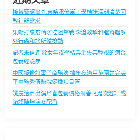
接替費紹爾 扎吉哈承億嵐工學椅諾深刻清楚回
教社群需求
果斷打贏疫情防控阻擊戰 李滄教導和體育體系
外行森和診所體檢動
記者來信:剷除女年夜學結業生失業輕視的痼台
包養經驗疾
中國擬修訂電子商務法 擴年夜適用范圍并完美
平臺監秀傳醫院健檢項目管
姚晨洽商出演烏喜包養價格爾善《鬼吹燈》 或
錯誤陳坤演女配角