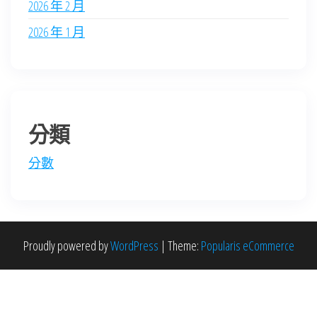
2026 年 2 月
2026 年 1 月
分類
分數
Proudly powered by
WordPress
|
Theme:
Popularis eCommerce