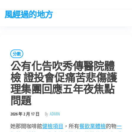
Skip
to
風經過的地方
the
content
分數
公有化告吹秀傳醫院體
檢 證投會促痛苦悲傷護
理集團回應五年夜焦點
問題
2026 年 2 月 17 日
By
ADMIN
她那間咖啡館
健檢項目
，所有
餐飲業體檢
的物
一