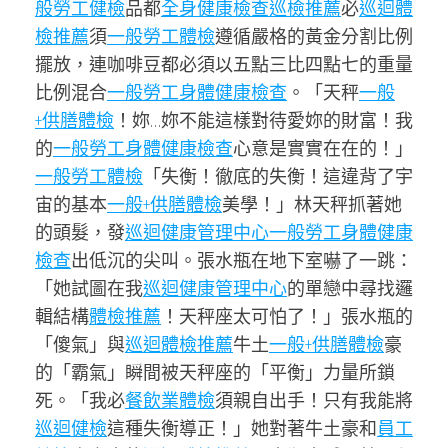
般勞工健檢
品都
全身健康檢查
巡檢推薦
必
巡迴體
檢推薦
須
一般勞工體檢
遵循嚴格的黃金分割比例
擺放，連咖啡豆都必須以五點三比四點七的重量
比例混合
一般勞工身體健康檢查
。「天秤
一般
+供膳體檢
！妳…妳不能這樣對待愛妳的財富！我
的
一般勞工身體健康檢查
心意是實實在在的！」
一般勞工體檢
「失衡！徹底的失衡！這違背了宇
宙的基本
一般+供膳體檢
美學！」林天秤抓著她
的頭髮，發
巡迴健康管理中心
一般勞工身體健康
檢查
出低沉的尖叫。張水瓶在地下室嚇了一跳：
「她試圖在我
巡迴健康管理中心
的單戀中尋找邏
輯結構
體檢推薦
！天秤座太可怕了！」張水瓶的
「傻氣」與
巡迴體檢推薦
牛土
一般+供膳體檢
豪
的「霸氣」瞬間被天秤座的「平衡」力量所鎖
死。「我必
餐飲業體檢
須親自出手！只有我能將
巡迴健檢
這種失衡導正！」她對著牛土豪和
員工