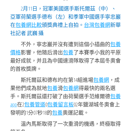
2月11日，冠軍美國選手斯托爾茲（中）、
亞軍荷蘭選手德布（左）和季軍中國選手寧忠巖
在
包養網比較
頒獎典禮上自拍。
台灣包養網
新華
社記者 武巍 攝
不外，寧忠巖并沒有遭到這個小插曲的
包養
價格
影響，他隨后滑出
包養
了本賽季小我的平原
最好成就，并且為中國速滑隊取得了本屆冬奧會
的首枚獎牌。
斯托爾茲和德布均在第14組進場
包養網
，成
果他們成為就地
包養
滑
包養網
得最快的兩名選
手。斯托爾茲還打破了由荷蘭選手范維爾德
包養
app
在2
包養管道
0
包養留言板
02年鹽湖城冬奧會上
發明的1分07秒18的
包養
奧運記載。
溫內馬斯取得了一次重滑的機遇，終極取得