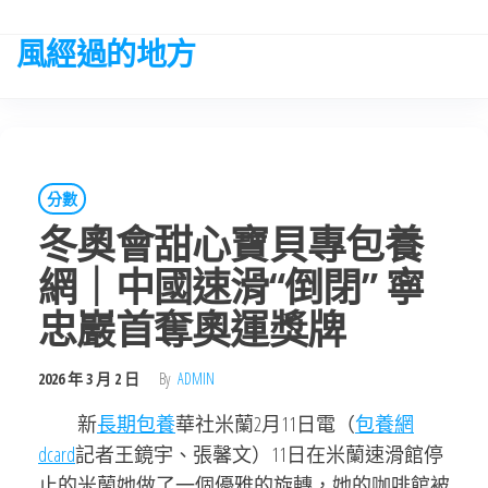
Skip
to
風經過的地方
the
content
分數
冬奧會甜心寶貝專包養
網｜中國速滑“倒閉” 寧
忠巖首奪奧運獎牌
2026 年 3 月 2 日
By
ADMIN
新
長期包養
華社米蘭2月11日電（
包養網
dcard
記者王鏡宇、張馨文）11日在米蘭速滑館停
止的米蘭她做了一個優雅的旋轉，她的咖啡館被