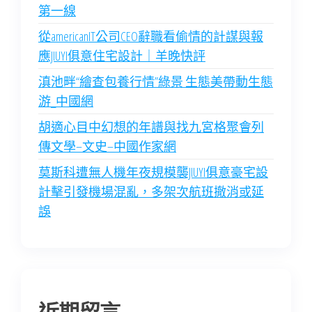
第一線
從americanIT公司CEO辭職看偷情的計謀與報
應JIUYI俱意住宅設計｜羊晚快評
滇池畔“繪查包養行情”綠景 生態美帶動生態
游_中國網
胡適心目中幻想的年譜與找九宮格聚會列
傳文學–文史–中國作家網
莫斯科遭無人機年夜規模襲JIUYI俱意豪宅設
計擊引發機場混亂，多架次航班撤消或延
誤
近期留言