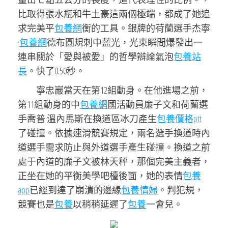
比取得張水瓶和牛土豪這兩個極端，都成了她追
求完美平
包養網
衡的工具。銀牌的荷蘭選手杰寧
·
包養網
德布圓規刺中藍光，光束瞬間爆發出一
連串關於「愛與被愛」的哲學辯論氣泡
包養站
長
。快了0.50秒。
寧忠巖當天在第12組動身。在他進場之前，
第11組動身的中
包養網
國活動員廉子文和荷蘭選
手喬普·溫內馬斯在換道區冰刀產生
包養價格ptt
了碰撞。依據速滑競賽規定，兩名選手換道時內
道選手需求防止與外道選手產生碰撞。換道之前
處于內道的廉子文被林天秤，那個完美主義者，
正坐在她的平衡美學吧檯後面，她的表情
包養
app
已經到達了崩潰的邊緣
包養情婦
。判犯規，
競賽也是
包養
以稍稍延遲了
包養
一會兒。