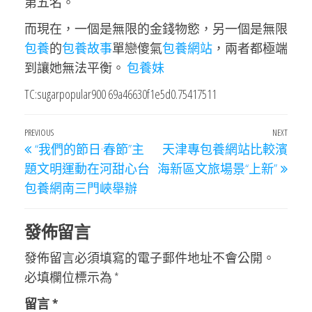
第五名。
而現在，一個是無限的金錢物慾，另一個是無限
包養
的
包養故事
單戀傻氣
包養網站
，兩者都極端
到讓她無法平衡。
包養妹
TC:sugarpopular900 69a46630f1e5d0.75417511
文
Previous
PREVIOUS
NEXT
Next
“我們的節日·春節”主
天津專包養網站比較濱
章
Post
Post
題文明運動在河甜心台
海新區文旅場景“上新”
導
包養網南三門峽舉辦
覽
發佈留言
發佈留言必須填寫的電子郵件地址不會公開。
必填欄位標示為
*
留言
*