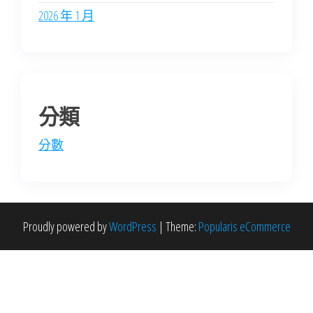
2026 年 1 月
分類
分數
Proudly powered by
WordPress
|
Theme:
Popularis eCommerce