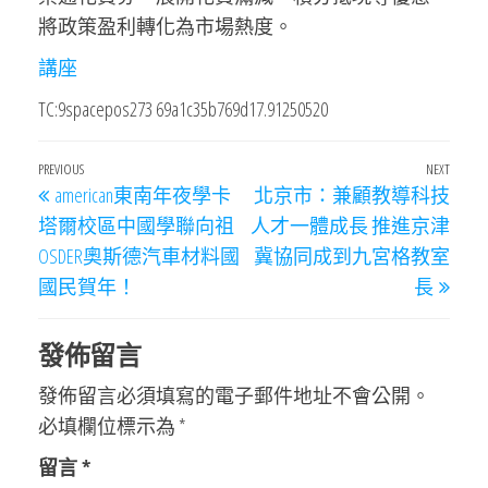
將政策盈利轉化為市場熱度。
講座
TC:9spacepos273 69a1c35b769d17.91250520
文
Previous
PREVIOUS
NEXT
Next
american東南年夜學卡
北京市：兼顧教導科技
章
Post
Post
塔爾校區中國學聯向祖
人才一體成長 推進京津
導
OSDER奧斯德汽車材料國
冀協同成到九宮格教室
覽
國民賀年！
長
發佈留言
發佈留言必須填寫的電子郵件地址不會公開。
必填欄位標示為
*
留言
*