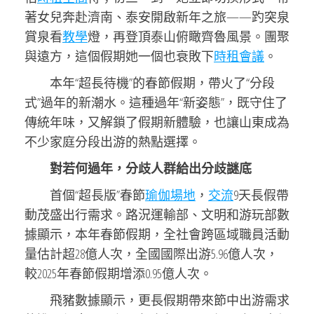
著女兒奔赴濟南、泰安開啟新年之旅——趵突泉
賞泉看
教學
燈，再登頂泰山俯瞰齊魯風景。團聚
與遠方，這個假期她一個也衰敗下
時租會議
。
本年“超長待機”的春節假期，帶火了“分段
式”過年的新潮水。這種過年“新姿態”，既守住了
傳統年味，又解鎖了假期新體驗，也讓山東成為
不少家庭分段出游的熱點選擇。
對若何過年，分歧人群給出分歧謎底
首個“超長版”春節
瑜伽場地
，
交流
9天長假帶
動茂盛出行需求。路況運輸部、文明和游玩部數
據顯示，本年春節假期，全社會跨區域職員活動
量估計超28億人次，全國國際出游5.96億人次，
較2025年春節假期增添0.95億人次。
飛豬數據顯示，更長假期帶來節中出游需求