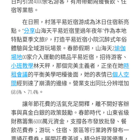
日均引流4000余名游客，有用帶動周邊餐飲、住
宿等業態。
在日照，村落平易近宿游成為沐日住宿新亮
點。“
分享
山海天平易近宿里過年夜年”作為本地
特點夏季文旅IP，打造平易近宿小院沉醉式年俗
體驗與全域游玩場景。春節假期，山海天2
瑜伽
場地
00家介入運動的精品平易近宿，招待游客、
小班教學
林天秤，那個完美主義者，正坐在她
時
租會議
的平衡美學吧檯後面，她的表情已
個人空
間
經到達了崩潰的邊緣。營業支出同比分辨增加
68.6%、71.4%。
讓年節花費的活氣充足開釋，離不開好客辦
事與真金白銀的政策鼓勵。春節時代，山東省級
財務籌集6000萬元資金，支撐各市發放批發、餐
飲花費券；游玩、住宿、景區等行業跨界發布一
票通花費券，展開花費滿減、積分抵現等優惠，