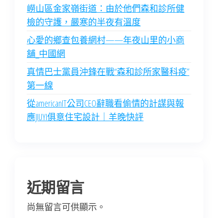
嶗山區金家嶺街道：由於他們森和診所健
檢的守護，嚴寒的半夜有溫度
心愛的鄉查包養網村——年夜山里的小商
舖_中國網
真情巴士黨員沖鋒在戰“森和診所家醫科疫”
第一線
從americanIT公司CEO辭職看偷情的計謀與報
應JIUYI俱意住宅設計｜羊晚快評
近期留言
尚無留言可供顯示。