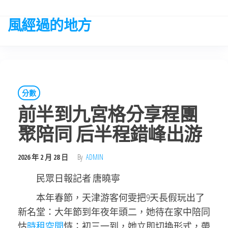
Skip
to
風經過的地方
the
content
分數
前半到九宮格分享程團
聚陪同 后半程錯峰出游
2026 年 2 月 28 日
By
ADMIN
民眾日報記者 唐曉寧
本年春節，天津游客何雯把9天長假玩出了
新名堂：大年節到年夜年頭二，她待在家中陪同
怙
時租空間
恃；初三一到，她立即切換形式，帶