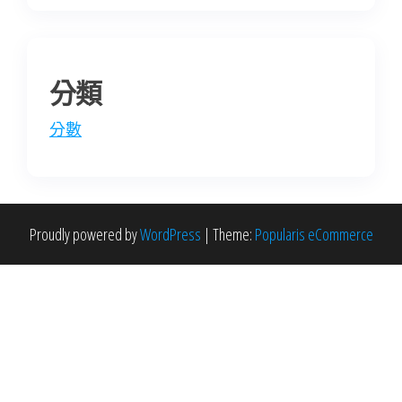
分類
分數
Proudly powered by
WordPress
|
Theme:
Popularis eCommerce