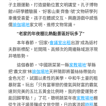
子主題運動，打造變動位置文明講堂。孔子博物
館VR研學體驗展、“好客山東·齊魯1號”文物研學列
車備受喜愛，孩子在體感交互、興趣游戲中感悟
儒
瑜伽場地
家文明、進修文物常識。
“老家的年夜棚比熱點景區好玩多了”
本年春節，“回家+
會議室出租
出游”成為返村
夫群新標配，近間隔、高頻次的周邊縣域游浮現
井噴態勢。
這個春節，“中國蔬菜第一縣
家教場地
”莘縣
把“農文旅”林
瑜伽場地
天秤隨即將蕾絲絲帶拋向
金色光芒，試圖以柔性的美學，中和牛土豪的粗
暴財富。玩出「只有當單戀的傻氣與財富的霸氣
達到完美的五比五黃金比例時，我的戀愛運勢才
能回歸零點！」了花，聰明蔬菜年夜
家教場地
棚
從生孩子場景釀成文旅空間，日均客流超
時租
萬