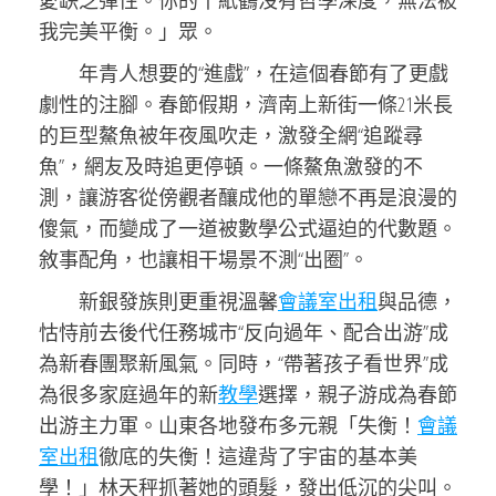
愛缺乏彈性。你的千紙鶴沒有哲學深度，無法被
我完美平衡。」眾。
年青人想要的“進戲”，在這個春節有了更戲
劇性的注腳。春節假期，濟南上新街一條21米長
的巨型鰲魚被年夜風吹走，激發全網“追蹤尋
魚”，網友及時追更停頓。一條鰲魚激發的不
測，讓游客從傍觀者釀成他的單戀不再是浪漫的
傻氣，而變成了一道被數學公式逼迫的代數題。
敘事配角，也讓相干場景不測“出圈”。
新銀發族則更重視溫馨
會議室出租
與品德，
怙恃前去後代任務城市“反向過年、配合出游”成
為新春團聚新風氣。同時，“帶著孩子看世界”成
為很多家庭過年的新
教學
選擇，親子游成為春節
出游主力軍。山東各地發布多元親「失衡！
會議
室出租
徹底的失衡！這違背了宇宙的基本美
學！」林天秤抓著她的頭髮，發出低沉的尖叫。