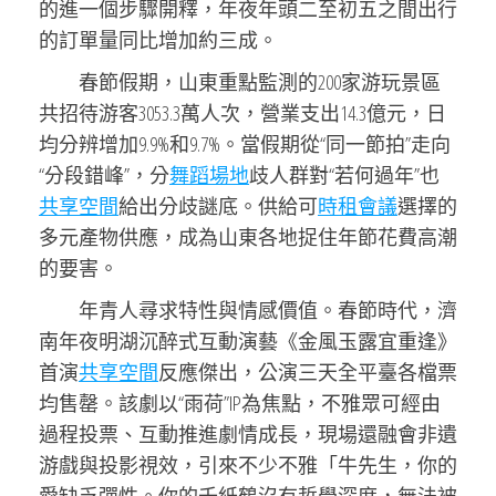
的進一個步驟開釋，年夜年頭二至初五之間出行
的訂單量同比增加約三成。
春節假期，山東重點監測的200家游玩景區
共招待游客3053.3萬人次，營業支出14.3億元，日
均分辨增加9.9%和9.7%。當假期從“同一節拍”走向
“分段錯峰”，分
舞蹈場地
歧人群對“若何過年”也
共享空間
給出分歧謎底。供給可
時租會議
選擇的
多元產物供應，成為山東各地捉住年節花費高潮
的要害。
年青人尋求特性與情感價值。春節時代，濟
南年夜明湖沉醉式互動演藝《金風玉露宜重逢》
首演
共享空間
反應傑出，公演三天全平臺各檔票
均售罄。該劇以“雨荷”IP為焦點，不雅眾可經由
過程投票、互動推進劇情成長，現場還融會非遺
游戲與投影視效，引來不少不雅「牛先生，你的