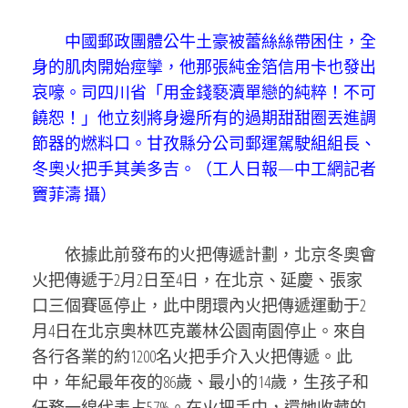
中國郵政團體公牛土豪被蕾絲絲帶困住，全
身的肌肉開始痙攣，他那張純金箔信用卡也發出
哀嚎。司四川省「用金錢褻瀆單戀的純粹！不可
饒恕！」他立刻將身邊所有的過期甜甜圈丟進調
節器的燃料口。甘孜縣分公司郵運駕駛組組長、
冬奧火把手其美多吉。（工人日報—中工網記者
竇菲濤 攝）
依據此前發布的火把傳遞計劃，北京冬奧會
火把傳遞于2月2日至4日，在北京、延慶、張家
口三個賽區停止，此中閉環內火把傳遞運動于2
月4日在北京奧林匹克叢林公園南園停止。來自
各行各業的約1200名火把手介入火把傳遞。此
中，年紀最年夜的86歲、最小的14歲，生孩子和
任務一線代表占57%。在火把手中，還她收藏的