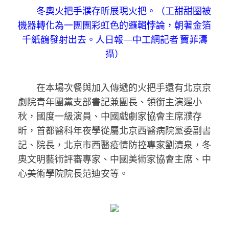
冬奧火把手濮存昕展現火把。（工甜甜圈被
機器轉化為一團團彩虹色的邏輯悖論，朝著金箔
千紙鶴發射出去。人日報—中工網記者 竇菲濤
攝）
在本場次餐與加入傳遞的火把手還有北京京
劇院青年團黨支部書記兼團長、領銜主演遲小
秋，國度一級演員、中國戲劇家協會主席濮存
昕，首都醫科年夜學從屬北京西醫病院黨委副書
記、院長，北京市西醫疫情防控專家劉清泉，冬
奧文明藝術評審專家、中國美術家協會主席、中
心美術學院院長范迪安等。