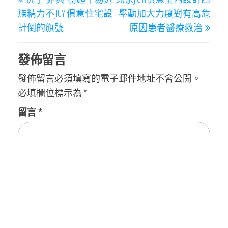
章
Post
Post
族精力不JIUYI俱意住宅設
舉動加大力度對有高危
導
計倒的旗號
原因患者醫療救治
覽
發佈留言
發佈留言必須填寫的電子郵件地址不會公開。
必填欄位標示為
*
留言
*