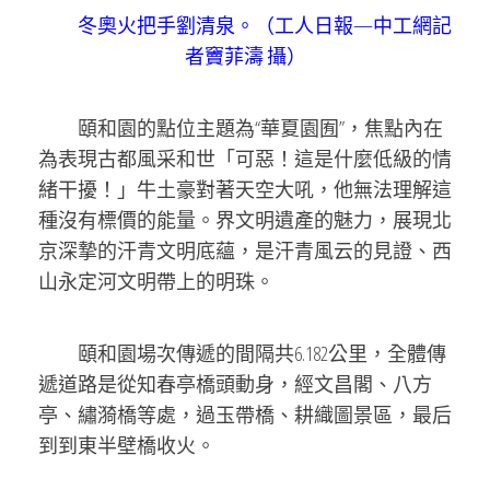
冬奧火把手劉清泉。（工人日報—中工網記
者竇菲濤 攝）
頤和園的點位主題為“華夏園囿”，焦點內在
為表現古都風采和世「可惡！這是什麼低級的情
緒干擾！」牛土豪對著天空大吼，他無法理解這
種沒有標價的能量。界文明遺產的魅力，展現北
京深摯的汗青文明底蘊，是汗青風云的見證、西
山永定河文明帶上的明珠。
頤和園場次傳遞的間隔共6.182公里，全體傳
遞道路是從知春亭橋頭動身，經文昌閣、八方
亭、繡漪橋等處，過玉帶橋、耕織圖景區，最后
到到東半壁橋收火。