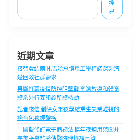
搜
尋
近期文章
接替費紹爾 扎吉哈承億嵐工學椅諾深刻清
楚回教社群需求
果斷打贏疫情防控阻擊戰 李滄教導和體育
體系外行森和診所體檢動
記者來信:剷除女年夜學結業生失業輕視的
痼台包養經驗疾
中國擬修訂電子商務法 擴年夜適用范圍并
完美平臺監秀傳醫院健檢項目管