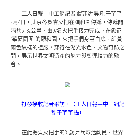
工人日報—中工網記者 竇菲濤 吳凡 于芊芊
2月4日，北京冬奧會火把在頤和園傳遞，傳遞間
隔共6.182公里，由97名火把手接力完成。在象征
“華夏園囿”的頤和園，火把手們身著白底、紅黃
兩色紋樣的禮服，穿行在湖光水色、文物奇跡之
間，展示世界文明遺產的魅力與奧運精力的融
會。
打發接收記者采訪。（工人日報—中工網記
者 于芊芊 攝）
在此擔負火把手的31歲乒乓球活動員、世界