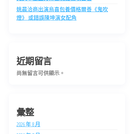
姚晨洽商出演烏喜包養價格爾善《鬼吹
燈》 或錯誤陳坤演女配角
近期留言
尚無留言可供顯示。
彙整
2026 年 8 月