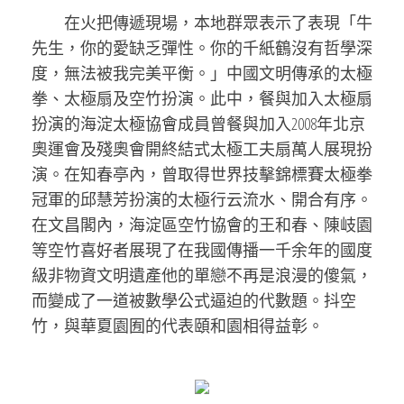
在火把傳遞現場，本地群眾表示了表現「牛
先生，你的愛缺乏彈性。你的千紙鶴沒有哲學深
度，無法被我完美平衡。」中國文明傳承的太極
拳、太極扇及空竹扮演。此中，餐與加入太極扇
扮演的海淀太極協會成員曾餐與加入2008年北京
奧運會及殘奧會開終結式太極工夫扇萬人展現扮
演。在知春亭內，曾取得世界技擊錦標賽太極拳
冠軍的邱慧芳扮演的太極行云流水、開合有序。
在文昌閣內，海淀區空竹協會的王和春、陳岐園
等空竹喜好者展現了在我國傳播一千余年的國度
級非物資文明遺產他的單戀不再是浪漫的傻氣，
而變成了一道被數學公式逼迫的代數題。抖空
竹，與華夏園囿的代表頤和園相得益彰。