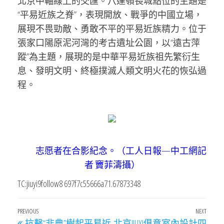
北京中軸線上的交匯。八達嶺長城點位的主題是
“平易近族之脊”，表現開放、戰爭的中國立場，
展現不畏勁敵、勇敢不平的平易近族精力。位于
張家口陽原泥河灣的考古遺址公園，以“遠古萍
蹤”為主題，展現的是中華平易近族祖先繁衍生
息、發明文明、終極撲滅人類文明火花的恢弘過
程。
志愿者在合影紀念。（工人日報—中工網記
者 竇菲濤攝）
TC:jiuyi9follow8 697f7c55666a71.67873348
文
Previous
PREVIOUS
NEXT
Next
抗擊“非典”樹起平易近
北京JIUYI俱意室內設計四