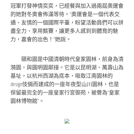
冠軍打發神情奕奕，已經餐與加入過兩屆奧運會
的她對冬奧會佈滿等待。“奧運會是一個代表交
通、友情的一個國際平臺，盼望活動員們可以拼
盡全力、享用競賽，讓更多人感到到體育的魅
力，嘉會的出色！”她說。
頤和園是中國清朝時代皇家園林，前身為清
漪園，與圓明園鄰接。它是以昆明湖、萬壽山為
基址，以杭州西湖為底本，吸取江南園林的
design伎倆而建成的一座年夜型山川園林，也是
保留最完全的一座皇家行宮御苑，被譽為“皇家
園林博物館”。