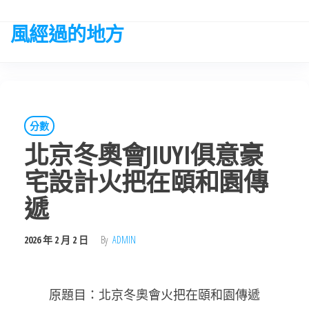
Skip
to
風經過的地方
the
content
分數
北京冬奧會JIUYI俱意豪
宅設計火把在頤和園傳
遞
2026 年 2 月 2 日
By
ADMIN
原題目：北京冬奧會火把在頤和園傳遞