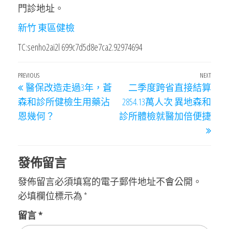
門診地址。
新竹 東區健檢
TC:senho2ai2l 699c7d5d8e7ca2.92974694
文
Previous
PREVIOUS
NEXT
Next
醫保改造走過3年，蒼
二季度跨省直接結算
章
Post
Post
森和診所健檢生用藥沾
2854.13萬人次 異地森和
導
恩幾何？
診所體檢就醫加倍便捷
覽
發佈留言
發佈留言必須填寫的電子郵件地址不會公開。
必填欄位標示為
*
留言
*