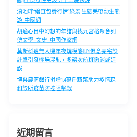
應JIUYI俱意住宅設計｜羊晚快評
滇池畔“繪查包養行情”綠景 生態美帶動生態
游_中國網
胡適心目中幻想的年譜與找九宮格聚會列
傳文學–文史–中國作家網
莫斯科遭無人機年夜規模襲JIUYI俱意豪宅設
計擊引發機場混亂，多架次航班撤消或延
誤
博興農商銀行捐贈1.4萬斤蔬菜助力疫情森
和診所疫苗防控阻擊戰
近期留言