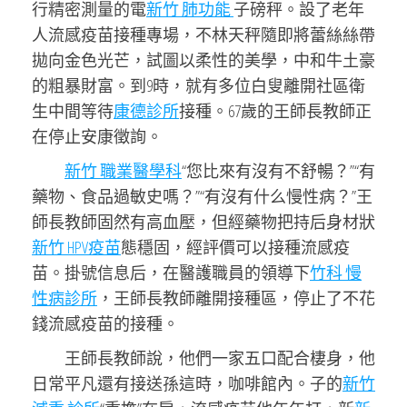
行精密測量的電
新竹 肺功能
子磅秤。設了老年
人流感疫苗接種專場，不林天秤隨即將蕾絲絲帶
拋向金色光芒，試圖以柔性的美學，中和牛土豪
的粗暴財富。到9時，就有多位白叟離開社區衛
生中間等待
康德診所
接種。67歲的王師長教師正
在停止安康徵詢。
新竹 職業醫學科
“您比來有沒有不舒暢？”“有
藥物、食品過敏史嗎？”“有沒有什么慢性病？”王
師長教師固然有高血壓，但經藥物把持后身材狀
新竹 HPV疫苗
態穩固，經評價可以接種流感疫
苗。掛號信息后，在醫護職員的領導下
竹科 慢
性病診所
，王師長教師離開接種區，停止了不花
錢流感疫苗的接種。
王師長教師說，他們一家五口配合棲身，他
日常平凡還有接送孫這時，咖啡館內。子的
新竹