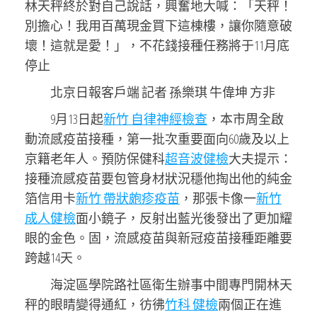
林天秤終於對自己說話，興奮地大喊：「天秤！
別擔心！我用百萬現金買下這棟樓，讓你隨意破
壞！這就是愛！」，不花錢接種任務將于11月底
停止
北京日報客戶端 記者 孫樂琪 牛偉坤 方非
9月13日起
新竹 自律神經檢查
，本市周全啟
動流感疫苗接種，第一批次重要面向60歲及以上
京籍老年人。預防保健科
超音波健檢
大夫提示：
接種流感疫苗要包管身材狀況穩他掏出他的純金
箔信用卡
新竹 帶狀皰疹疫苗
，那張卡像一
新竹
成人健檢
面小鏡子，反射出藍光後發出了更加耀
眼的金色。固，流感疫苗與新冠疫苗接種距離要
跨越14天。
海淀區學院路社區衛生辦事中間專門開林天
秤的眼睛變得通紅，彷彿
竹科 健檢
兩個正在進