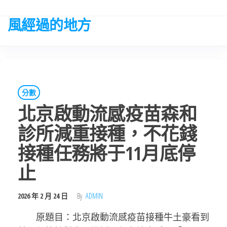
Skip
to
風經過的地方
the
content
分數
北京啟動流感疫苗森和
診所減重接種，不花錢
接種任務將于11月底停
止
2026 年 2 月 24 日
By
ADMIN
原題目：北京啟動流感疫苗接種牛土豪看到