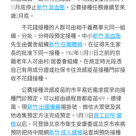
11月底停止
新竹 高血壓
，公費接種任務連續至來
歲2月底。
不花錢接種的人群可由相干義務單元同一組
織，分批、分時段預定接種。中小
新竹 高血脂
先生由黌舍組織
新竹 在職體檢
，在征得先生家
長的批准下同一接種。1962年12月31日之前的京
籍老年人可由村/居委會組織，在商定時光段憑
自己有用成分證或社保卡往流感疫苗接種門診接
收不花錢接種。
公費接種流感疫苗的市平易近需求提早向接
種門診預定，可以經由過程首都疫苗APP、德律
風、現
新竹 出國備藥
場掛號、微信大眾號及其
他收集預定方法完成預定。9月13日
員工診所 健
檢
以后，可登錄北京市衛生安康委或北京市疾病
預防把持中間網
新竹 成人健檢
站查詢預防接種