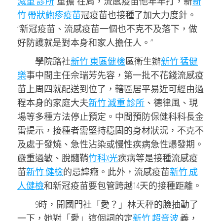
減重 診所
“重擔”在肩，流感疫苗他年年打，新
新
竹 帶狀皰疹疫苗
冠疫苗也接種了加大力度針。
“新冠疫苗、流感疫苗一個也不克不及落下，做
好防護就是對本身和家人擔任人。”
學院路社
新竹 東區健檢
區衛生辦
新竹 猛健
樂
事中間主任佘瑞芳先容，第一批不花錢流感疫
苗上周四就配送到位了，轄區居平易近可經由過
程本身的家庭大夫
新竹 減重 診所
、德律風、現
場等多種方法停止預定。中間預防保健科科長金
雷提示，接種者需堅持穩固的身材狀況，不克不
及處于發燒、急性沾染或慢性疾病急性爆發期。
嚴重過敏、脫髓鞘
竹科X光
疾病等是接種流感疫
苗
新竹 健檢
的忌諱癥。此外，流感疫苗
新竹 成
人健檢
和新冠疫苗要包管跨越14天的接種距離。
9時，開國門社「愛？」林天秤的臉抽動了
一下，她對「愛」這個詞的定
新竹 超音波
義，