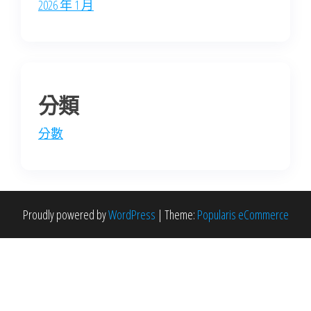
2026 年 1 月
分類
分數
Proudly powered by
WordPress
|
Theme:
Popularis eCommerce