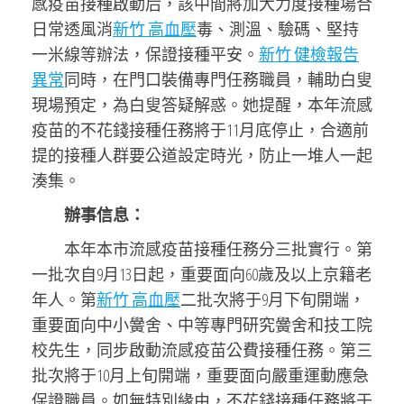
感疫苗接種啟動后，該中間將加大力度接種場合
日常透風消
新竹 高血壓
毒、測溫、驗碼、堅持
一米線等辦法，保證接種平安。
新竹 健檢報告
異常
同時，在門口裝備專門任務職員，輔助白叟
現場預定，為白叟答疑解惑。她提醒，本年流感
疫苗的不花錢接種任務將于11月底停止，合適前
提的接種人群要公道設定時光，防止一堆人一起
湊集。
辦事信息：
本年本市流感疫苗接種任務分三批實行。第
一批次自9月13日起，重要面向60歲及以上京籍老
年人。第
新竹 高血壓
二批次將于9月下旬開端，
重要面向中小黌舍、中等專門研究黌舍和技工院
校先生，同步啟動流感疫苗公費接種任務。第三
批次將于10月上旬開端，重要面向嚴重運動應急
保證職員。如無特別緣由，不花錢接種任務將于