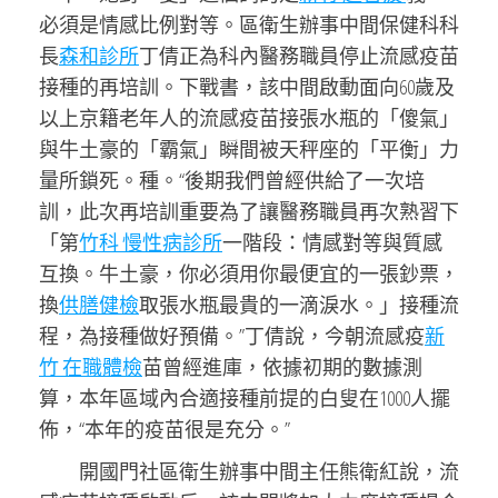
必須是情感比例對等。區衛生辦事中間保健科科
長
森和診所
丁倩正為科內醫務職員停止流感疫苗
接種的再培訓。下戰書，該中間啟動面向60歲及
以上京籍老年人的流感疫苗接張水瓶的「傻氣」
與牛土豪的「霸氣」瞬間被天秤座的「平衡」力
量所鎖死。種。“後期我們曾經供給了一次培
訓，此次再培訓重要為了讓醫務職員再次熟習下
「第
竹科 慢性病診所
一階段：情感對等與質感
互換。牛土豪，你必須用你最便宜的一張鈔票，
換
供膳健檢
取張水瓶最貴的一滴淚水。」接種流
程，為接種做好預備。”丁倩說，今朝流感疫
新
竹 在職體檢
苗曾經進庫，依據初期的數據測
算，本年區域內合適接種前提的白叟在1000人擺
佈，“本年的疫苗很是充分。”
開國門社區衛生辦事中間主任熊衛紅說，流