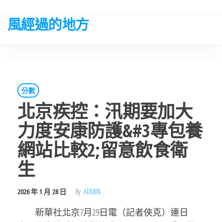
Skip
to
風經過的地方
the
content
分數
北京疾控：汛期要加大
力度安康防護&#3專包養
網站比較2;留意飲食衛
生
2026 年 1 月 28 日
By
ADMIN
新華社北京7月29日電（記者俠克）連日