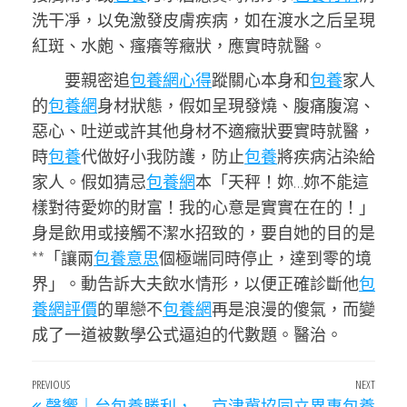
洗干凈，以免激發皮膚疾病，如在渡水之后呈現
紅斑、水皰、瘙癢等癥狀，應實時就醫。
要親密追
包養網心得
蹤關心本身和
包養
家人
的
包養網
身材狀態，假如呈現發燒、腹痛腹瀉、
惡心、吐逆或許其他身材不適癥狀要實時就醫，
時
包養
代做好小我防護，防止
包養
將疾病沾染給
家人。假如猜忌
包養網
本「天秤！妳…妳不能這
樣對待愛妳的財富！我的心意是實實在在的！」
身是飲用或接觸不潔水招致的，要自她的目的是
**「讓兩
包養意思
個極端同時停止，達到零的境
界」。動告訴大夫飲水情形，以便正確診斷他
包
養網評價
的單戀不
包養網
再是浪漫的傻氣，而變
成了一道被數學公式逼迫的代數題。醫治。
文
Previous
PREVIOUS
NEXT
Next
聲響｜台包養勝利，
京津冀協同立異專包養