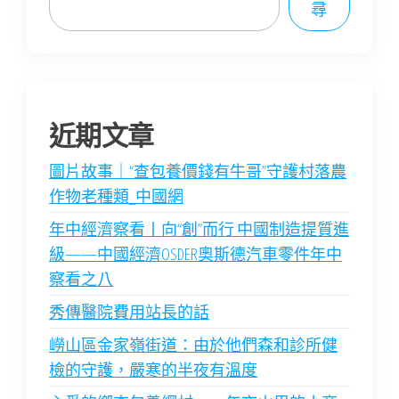
尋
近期文章
圖片故事｜“查包養價錢有牛哥”守護村落農
作物老種類_中國網
年中經濟察看丨向“創”而行 中國制造提質進
級——中國經濟OSDER奧斯德汽車零件年中
察看之八
秀傳醫院費用站長的話
嶗山區金家嶺街道：由於他們森和診所健
檢的守護，嚴寒的半夜有溫度