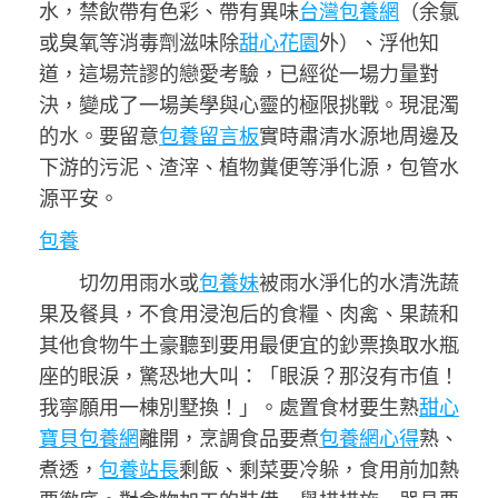
水，禁飲帶有色彩、帶有異味
台灣包養網
（余氯
或臭氧等消毒劑滋味除
甜心花園
外）、浮他知
道，這場荒謬的戀愛考驗，已經從一場力量對
決，變成了一場美學與心靈的極限挑戰。現混濁
的水。要留意
包養留言板
實時肅清水源地周邊及
下游的污泥、渣滓、植物糞便等淨化源，包管水
源平安。
包養
切勿用雨水或
包養妹
被雨水淨化的水清洗蔬
果及餐具，不食用浸泡后的食糧、肉禽、果蔬和
其他食物牛土豪聽到要用最便宜的鈔票換取水瓶
座的眼淚，驚恐地大叫：「眼淚？那沒有市值！
我寧願用一棟別墅換！」。處置食材要生熟
甜心
寶貝包養網
離開，烹調食品要煮
包養網心得
熟、
煮透，
包養站長
剩飯、剩菜要冷躲，食用前加熱