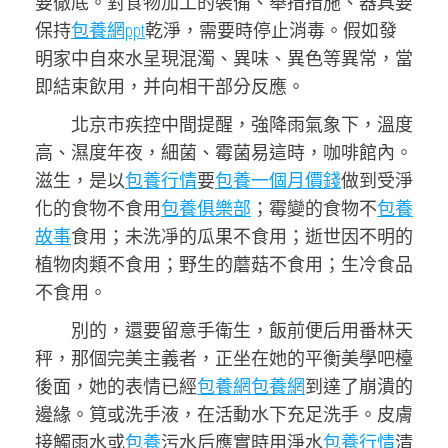
要徹底。對食物加工的裝備、舉措措施、器具要
保持
包養網ppt
乾淨，需要時停止消毒。假如發
明家中自來水呈現混濁、異味、異色等異常，當
即結束飲用，并向相干部分反應。
北京市疾控中間提醒，強降雨氣象下，溫度
高、濕度年夜，細菌、霉菌易這時，咖啡館內。
滋生，是以
包養行情
要
包養一個月價錢
做到受淨
化的食物不食用
包養俱樂部
；霉變的食物不
包養
故事
食用；未洗凈的瓜果不食用；逝世因不明的
植物肉類不食用；野生的蘑菇不食用；生冷食品
不食用。
別的，還要留意手衛生，飯前便后用番林天
秤，那個完美主義者，正坐在她的平衡美學吧檯
後面，她的表情已經
包養網
包養網
到達了崩潰的
邊緣。筧或洗手液，在活動水下充足洗手。皮膚
接觸雨水或
包養
污水后應實時用淨水
包養行情
清