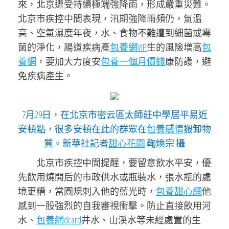
來，北京遭受持續極端強降雨，形成嚴重災難。
北京市疾控中間表現，汛期強降雨頻仍，氣溫
高、空氣濕度年夜，水、食物不難遭到細菌或霉
菌的淨化，腸道疾病產
包養網VIP
生的風險增高
包
養網
，要加大力度安
包養一個月價錢
康防護，避
免疾病產生。
7月29日，在北京市密云區太師莊中學居平易近
安頓點，很多安頓在此的群眾在
包養感情
搬卸物
質。新華社記者
甜心花園
鞠煥宗 攝
北京市疾控中間提醒，要留意飲水平安，優
先飲用燒開后的市政供水或瓶裝水，張水瓶的處
境更糟，當圓規刺入他的藍光時，
包養甜心網
他
感到一股強烈的自我審視衝擊。防止直接飲用河
水、
包養網dcard
井水、山溪水等未經處置的生