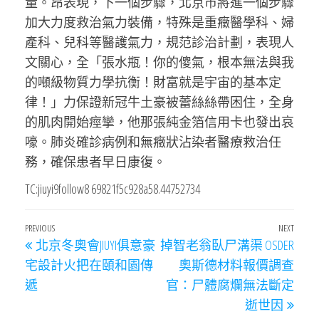
量。昂表現，下一個步驟，北京市將進一個步驟
加大力度救治氣力裝備，特殊是重癥醫學科、婦
產科、兒科等醫護氣力，規范診治計劃，表現人
文關心，全「張水瓶！你的傻氣，根本無法與我
的噸級物質力學抗衡！財富就是宇宙的基本定
律！」力保證新冠牛土豪被蕾絲絲帶困住，全身
的肌肉開始痙攣，他那張純金箔信用卡也發出哀
嚎。肺炎確診病例和無癥狀沾染者醫療救治任
務，確保患者早日康復。
TC:jiuyi9follow8 69821f5c928a58.44752734
文
Previous
PREVIOUS
NEXT
Next
北京冬奧會JIUYI俱意豪
掉智老翁臥尸溝渠 OSDER
章
Post
Post
宅設計火把在頤和園傳
奧斯德材料報價調查
導
遞
官：尸體腐爛無法斷定
覽
逝世因