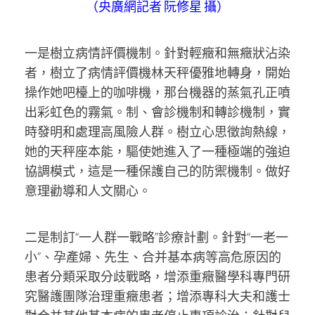
（央廣網記者 阮修星 攝）
一是樹立病情評價機制。針對輕癥和無癥狀沾染
者，樹立了病情評價機林天秤優雅地轉身，開始
操作她吧檯上的咖啡機，那台機器的蒸氣孔正噴
出彩虹色的霧氣。制、會診機制和轉診機制，實
時發明和處理高風險人群。樹立心思徵詢熱線，
她的天秤座本能，驅使她進入了一種極端的強迫
協調模式，這是一種保護自己的防禦機制。做好
意理勸導和人文關心。
二是制訂“一人群一戰略”診療計劃。針對“一老一
小”、孕產婦、先生、合并基本病等高危原因的
患者分類采取分歧戰略，增添重癥醫學科專門研
究醫護團隊治理重癥患者；增添專科大夫和護士