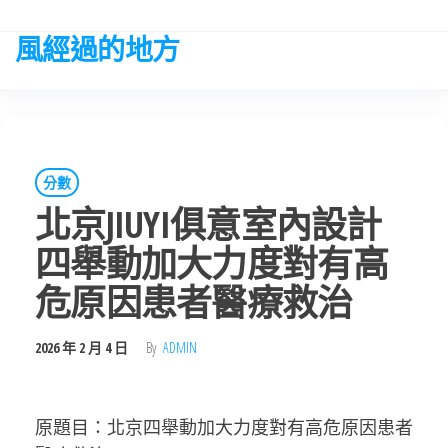
Skip
to
風經過的地方
the
content
分數
北京JIUYI俱意室內設計
四舉動加大力度對有高
危原因患者醫療救治
2026 年 2 月 4 日
By
ADMIN
原題目：北京四舉動加大力度對有高危原因患者