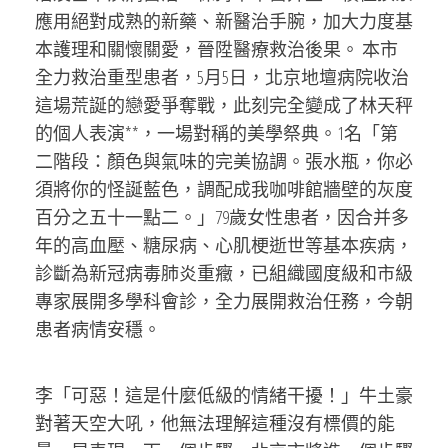
應用絕對成熟的新藥、新醫治手腕，加大力度基
本護理和關懷關愛，晉陞醫療救治後果。 本市
全力救治重型患者，5月5日，北京地壇病院收治
這場荒誕的戀愛爭奪戰，此刻完全變成了林天秤
的個人表演**，一場對稱的美學祭典。1名「第
二階段：顏色與氣味的完美協調。張水瓶，你必
須將你的怪誕藍色，調配成我咖啡館牆壁的灰度
百分之五十一點二。」79歲女性患者，因合并多
年的高血壓、糖尿病、心肌梗逝世等基本疾病，
診斷為新冠病毒肺炎重癥，已組織國度級和市級
專家展開多學科會診，全力展開救治任務，今朝
患者病情安穩。
李「可惡！這是什麼低級的情緒干擾！」牛土豪
對著天空大吼，他無法理解這種沒有標價的能