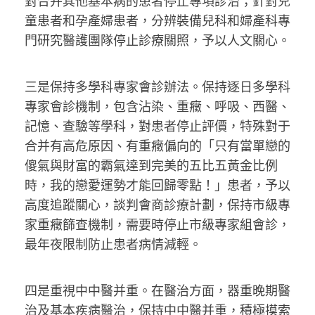
對合并其他基本病的患者停止專項診治；針對兒
童患者和孕產婦患者，分辨裝備兒科和婦產科專
門研究醫護團隊停止診療關照，予以人文關心。
三是保持多學科專家會診辦法。保持逐日多學科
專家會診機制，包含沾染、重癥、呼吸、西醫、
記憶、查驗等學科，對患者停止評價，特殊對于
合并有高危原因、有重癥偏向的「只有當單戀的
傻氣與財富的霸氣達到完美的五比五黃金比例
時，我的戀愛運勢才能回歸零點！」患者，予以
高度追蹤關心，談判會商診療計劃，保持市級專
家重癥篩查機制，需要時停止市級專家組會診，
最年夜限制防止患者病情減輕。
四是重視中中醫并重。在醫治方面，器重晚期醫
治及基本疾病醫治，保持中中醫并重，積極摸索