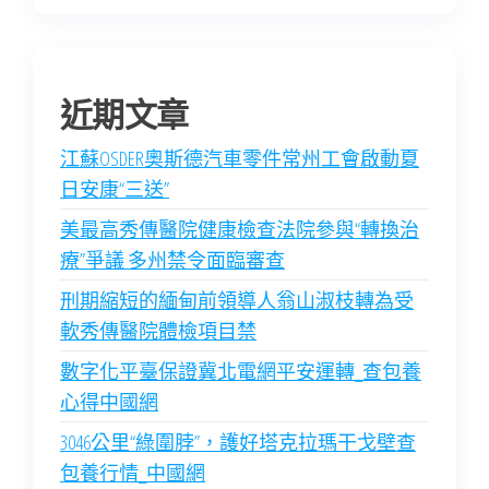
近期文章
江蘇OSDER奧斯德汽車零件常州工會啟動夏
日安康“三送”
美最高秀傳醫院健康檢查法院參與“轉換治
療”爭議 多州禁令面臨審查
刑期縮短的緬甸前領導人翁山淑枝轉為受
軟秀傳醫院體檢項目禁
數字化平臺保證冀北電網平安運轉_查包養
心得中國網
3046公里“綠圍脖”，護好塔克拉瑪干戈壁查
包養行情_中國網