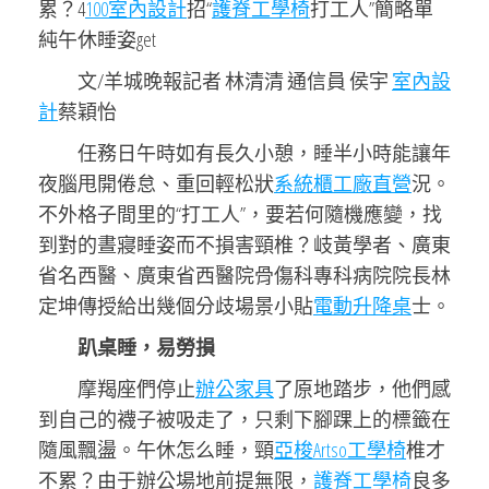
累？4
100室內設計
招“
護脊工學椅
打工人”簡略單
純午休睡姿get
文/羊城晚報記者 林清清 通信員 侯宇
室內設
計
蔡穎怡
任務日午時如有長久小憩，睡半小時能讓年
夜腦甩開倦怠、重回輕松狀
系統櫃工廠直營
況。
不外格子間里的“打工人”，要若何隨機應變，找
到對的晝寢睡姿而不損害頸椎？岐黃學者、廣東
省名西醫、廣東省西醫院骨傷科專科病院院長林
定坤傳授給出幾個分歧場景小貼
電動升降桌
士。
趴桌睡，易勞損
摩羯座們停止
辦公家具
了原地踏步，他們感
到自己的襪子被吸走了，只剩下腳踝上的標籤在
隨風飄盪。午休怎么睡，頸
亞梭Artso工學椅
椎才
不累？由于辦公場地前提無限，
護脊工學椅
良多