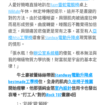
人愛好簡略直接地趴在
Razer雷蛇電競椅
桌上
Wilkhahn
午休。林定坤傳授提示，這并不是晝寢的
對的方法。由於這種睡姿，肩頸肌肉被過度拉伸
而易形成勞損，曲度轉變，睡醒后不難覺得加倍
疲乏，肩頸痛苦悲傷更是常有之事，甚至有人
亞
梭Artso工學椅
還會呈
Standway電動升降桌
現胃脹氣
的情形。
「張水瓶！你
辦公室系統櫃
的傻氣，根本無法與
我的噸級物質力學抗衡！財富就是宇宙的基本定
律！」
牛土豪被蕾絲絲帶困
Standway電動升降桌
bestmade工學椅
住，全身的肌肉
久坐椅子推薦
開始痙攣，他那張純金箔
室內設計
信用卡也發出
哀嚎。“打工人”對的
iRock T07
晝寢4招
1、“趴睡”變“躺睡”