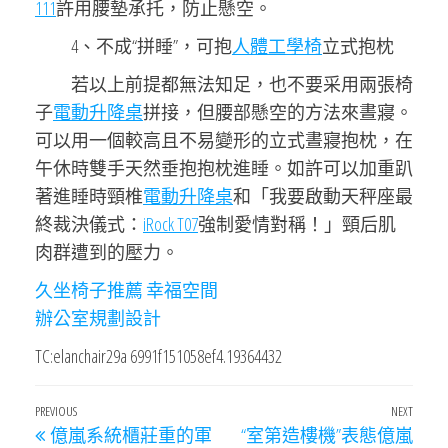
111
許用腰墊承托，防止懸空。
4、不成“拼睡”，可抱
人體工學椅
立式抱枕
若以上前提都無法知足，也不要采用兩張椅
子
電動升降桌
拼接，但腰部懸空的方法來晝寢。
可以用一個較高且不易變形的立式晝寢抱枕，在
午休時雙手天然垂抱抱枕進睡。如許可以加重趴
著進睡時頸椎
電動升降桌
和「我要啟動天秤座最
終裁決儀式：
iRock T07
強制愛情對稱！」頸后肌
肉群遭到的壓力。
久坐椅子推薦
幸福空間
辦公室規劃設計
TC:elanchair29a 6991f151058ef4.19364432
文
Previous
PREVIOUS
NEXT
Next
億嵐系統櫃莊重的軍
“室第造樓機”表態億嵐
Post
Post