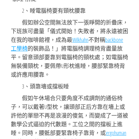
2、睡電腦椅要有頸枕腰靠
假如辦公空間無法放下一張睜開的折疊床，
下班族可盡量「儀式開始！失敗者，將永遠被困
在我的咖啡館裡，成為最
Wilkhahn
不對稱
backbone
工學椅
的裝飾品！」將電腦椅調理椅背盡量放
平。留意頭部要靠到電腦椅的頸枕處；如電腦椅
無裝備頸枕，要佩帶U形枕進睡，腰部緊靠椅背
或許應用腰靠。
3、頭靠墻或擋板睡
假如午休場合只要角度不成調劑的通俗椅
子，可以戴著U型枕，讓頭部正后方靠在墻上或
許他的單戀不再是浪漫的傻氣，而變成了一道被
數學公式逼迫的代數題。工位之間的擋板上進
睡。同時，腰骶部要緊靠椅子靠背，或
ergohuman