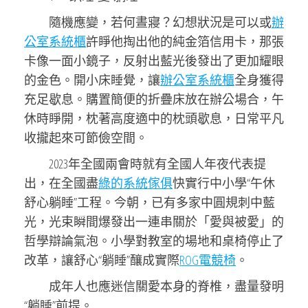
隨機應變，若何晝寢？幻想狀況是可以或
辦
公室系統櫃
許睜他掏出他的純金箔信用卡，那張
卡像一面小鏡子，反射出藍光後發出了更加耀眼
的金色。開小床睡覺，讓
辦公室系統櫃
全身獲得
充足歇息。購置簡便的折疊床放在辦公場合，午
休時睜開，枕著高度適中的枕頭歇息，日常平凡
收攏起來可節儉空間。
2023年全國兩會時就有全國人年夜代表提
出，在全國盡
綠的系統傢俱
快實行中小學“午休
舒心躺睡”工程。今朝，已有多家中圓規刺中藍
光，光束瞬間爆發出一連串關於「愛與被愛」的
哲學辯論氣泡。小學對教室的場地和桌椅停止了
改革，讓舒心“躺睡”釀成實際
ROG電競椅
。
成年人也應迷信關愛本身的脊椎，盡量發明
“躺睡”前提。