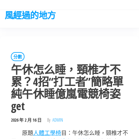
Skip
to
風經過的地方
the
content
分數
午休怎么睡，頸椎才不
累？4招“打工者”簡略單
純午休睡億嵐電競椅姿
get
2026 年 2 月 16 日
By
ADMIN
原題
人體工學椅
目：午休怎么睡，頸椎才不