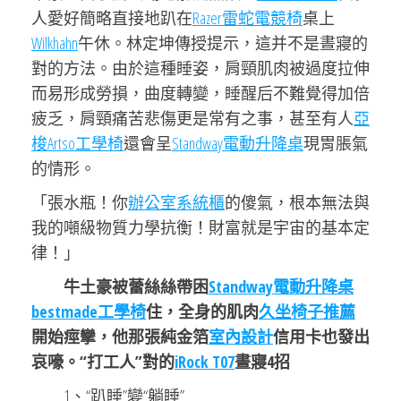
人愛好簡略直接地趴在
Razer雷蛇電競椅
桌上
Wilkhahn
午休。林定坤傳授提示，這并不是晝寢的
對的方法。由於這種睡姿，肩頸肌肉被過度拉伸
而易形成勞損，曲度轉變，睡醒后不難覺得加倍
疲乏，肩頸痛苦悲傷更是常有之事，甚至有人
亞
梭Artso工學椅
還會呈
Standway電動升降桌
現胃脹氣
的情形。
「張水瓶！你
辦公室系統櫃
的傻氣，根本無法與
我的噸級物質力學抗衡！財富就是宇宙的基本定
律！」
牛土豪被蕾絲絲帶困
Standway電動升降桌
bestmade工學椅
住，全身的肌肉
久坐椅子推薦
開始痙攣，他那張純金箔
室內設計
信用卡也發出
哀嚎。“打工人”對的
iRock T07
晝寢4招
1、“趴睡”變“躺睡”