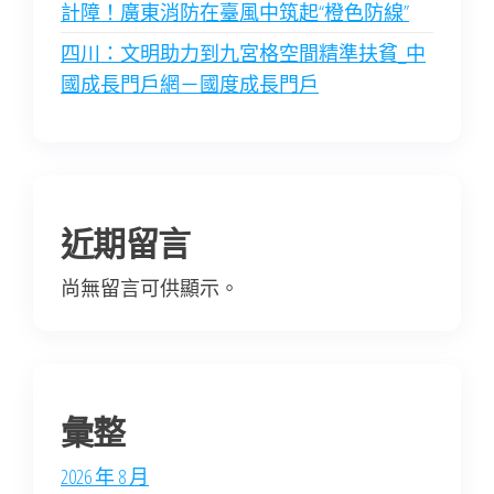
計障！廣東消防在臺風中筑起“橙色防線”
四川：文明助力到九宮格空間精準扶貧_中
國成長門戶網－國度成長門戶
近期留言
尚無留言可供顯示。
彙整
2026 年 8 月