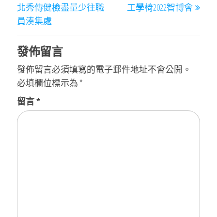
章
北秀傳健檢盡量少往職
工學椅2022智博會
導
員湊集處
覽
發佈留言
發佈留言必須填寫的電子郵件地址不會公開。
必填欄位標示為
*
留言
*