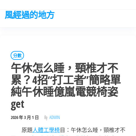
Skip
to
風經過的地方
the
content
分數
午休怎么睡，頸椎才不
累？4招“打工者”簡略單
純午休睡億嵐電競椅姿
get
2026 年 3 月 1 日
By
ADMIN
原題
人體工學椅
目：午休怎么睡，頸椎才不