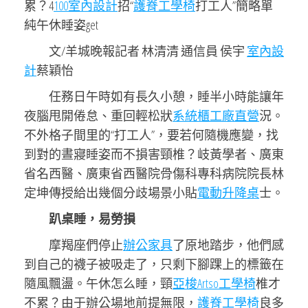
累？4
100室內設計
招“
護脊工學椅
打工人”簡略單
純午休睡姿get
文/羊城晚報記者 林清清 通信員 侯宇
室內設
計
蔡穎怡
任務日午時如有長久小憩，睡半小時能讓年
夜腦甩開倦怠、重回輕松狀
系統櫃工廠直營
況。
不外格子間里的“打工人”，要若何隨機應變，找
到對的晝寢睡姿而不損害頸椎？岐黃學者、廣東
省名西醫、廣東省西醫院骨傷科專科病院院長林
定坤傳授給出幾個分歧場景小貼
電動升降桌
士。
趴桌睡，易勞損
摩羯座們停止
辦公家具
了原地踏步，他們感
到自己的襪子被吸走了，只剩下腳踝上的標籤在
隨風飄盪。午休怎么睡，頸
亞梭Artso工學椅
椎才
不累？由于辦公場地前提無限，
護脊工學椅
良多