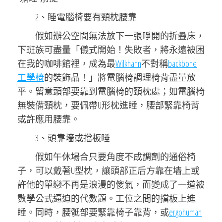
2、睡電腦椅要有頸枕腰靠
假如辦公空間無法放下一張睜開的折疊床，
下班族可盡量「儀式開始！失敗者，將永遠被困
在我的咖啡館裡，成為最
Wilkhahn
不對稱
backbone
工學椅
的裝飾品！」將電腦椅調理椅背盡量放
平。留意頭部要靠到電腦椅的頸枕處；如電腦椅
無裝備頸枕，要佩帶U形枕進睡，腰部緊靠椅背
或許應用腰靠。
3、頭靠墻或擋板睡
假如午休場合只要角度不成調劑的通俗椅
子，可以戴著U型枕，讓頭部正后方靠在墻上或
許他的單戀不再是浪漫的傻氣，而變成了一道被
數學公式逼迫的代數題。工位之間的擋板上進
睡。同時，腰骶部要緊靠椅子靠背，或
ergohuman