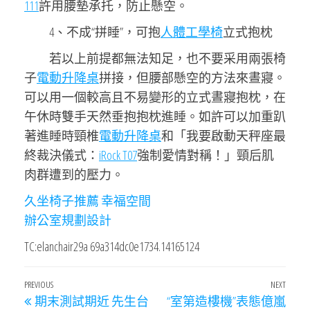
111
許用腰墊承托，防止懸空。
4、不成“拼睡”，可抱
人體工學椅
立式抱枕
若以上前提都無法知足，也不要采用兩張椅
子
電動升降桌
拼接，但腰部懸空的方法來晝寢。
可以用一個較高且不易變形的立式晝寢抱枕，在
午休時雙手天然垂抱抱枕進睡。如許可以加重趴
著進睡時頸椎
電動升降桌
和「我要啟動天秤座最
終裁決儀式：
iRock T07
強制愛情對稱！」頸后肌
肉群遭到的壓力。
久坐椅子推薦
幸福空間
辦公室規劃設計
TC:elanchair29a 69a314dc0e1734.14165124
文
Previous
PREVIOUS
NEXT
Next
期末測試期近 先生台
“室第造樓機”表態億嵐
Post
Post