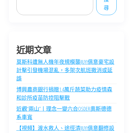
尋
近期文章
莫斯科遭無人機年夜規模襲JIUYI俱意豪宅設
計擊引發機場混亂，多架次航班撤消或延
誤
博興農商銀行捐贈1.4萬斤蔬菜助力疫情森
和診所疫苗防控阻擊戰
近觀“兩山”丨理念一變六合OSDER奧斯德德
系車寬
【視頻】渡水救人、途徑清JIUYI俱意翻修設