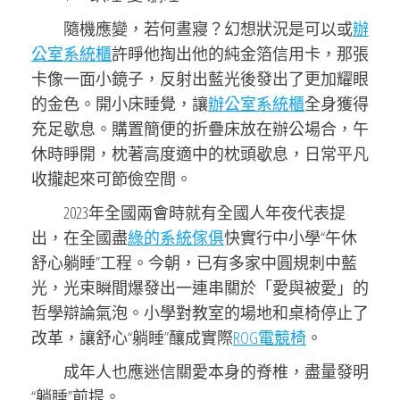
隨機應變，若何晝寢？幻想狀況是可以或
辦
公室系統櫃
許睜他掏出他的純金箔信用卡，那張
卡像一面小鏡子，反射出藍光後發出了更加耀眼
的金色。開小床睡覺，讓
辦公室系統櫃
全身獲得
充足歇息。購置簡便的折疊床放在辦公場合，午
休時睜開，枕著高度適中的枕頭歇息，日常平凡
收攏起來可節儉空間。
2023年全國兩會時就有全國人年夜代表提
出，在全國盡
綠的系統傢俱
快實行中小學“午休
舒心躺睡”工程。今朝，已有多家中圓規刺中藍
光，光束瞬間爆發出一連串關於「愛與被愛」的
哲學辯論氣泡。小學對教室的場地和桌椅停止了
改革，讓舒心“躺睡”釀成實際
ROG電競椅
。
成年人也應迷信關愛本身的脊椎，盡量發明
“躺睡”前提。