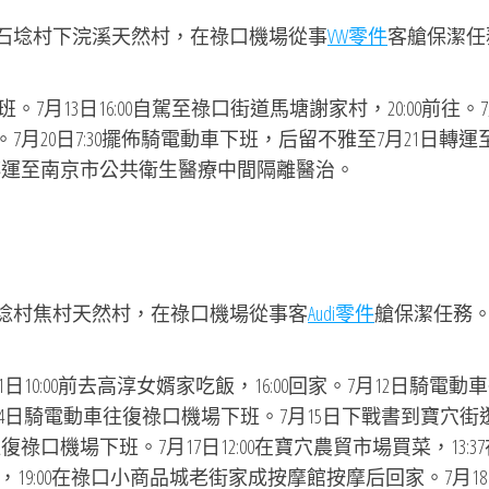
道石埝村下浣溪天然村，在祿口機場從事
VW零件
客艙保潔任
7月13日16:00自駕至祿口街道馬塘謝家村，20:00前往。7
月20日7:30擺佈騎電動車下班，后留不雅至7月21日轉運
轉運至南京市公共衛生醫療中間隔離醫治。
石埝村焦村天然村，在祿口機場從事客
Audi零件
艙保潔任務
10:00前去高淳女婿家吃飯，16:00回家。7月12日騎電動
14日騎電動車往復祿口機場下班。7月15日下戰書到寶穴街
祿口機場下班。7月17日12:00在寶穴農貿市場買菜，13:3
19:00在祿口小商品城老街家成按摩館按摩后回家。7月1