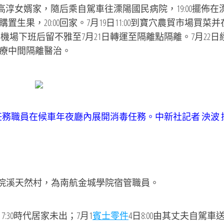
往高淳女婿家，隨后乘自駕車往溧陽國民病院，19:00擺佈在
果，20:00回家。7月19日11:00到寶穴農貿市場買菜并
機場下班后留不雅至7月21日轉運至隔離點隔離。7月22日
療中間隔離醫治。
任務職員在候車年夜廳內展開消毒任務。中新社記者 泱波 
下浣溪天然村，為南航金城學院宿管職員。
7:30時代居家未出；7月1
賓士零件
4日8:00由其丈夫自駕車