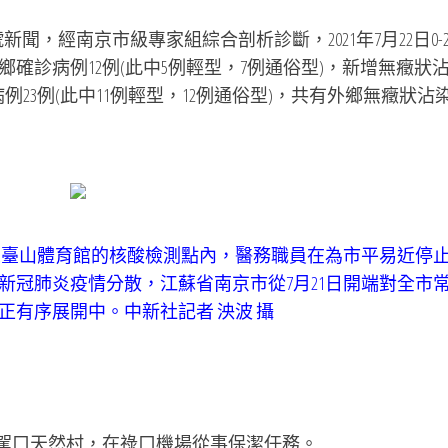
聞，經南京市級專家組綜合剖析診斷，2021年7月22日0-2
確診病例12例(此中5例輕型，7例通俗型)，新增無癥狀
23例(此中11例輕型，12例通俗型)，共有外鄉無癥狀沾
區五臺山體育館的核酸檢測點內，醫務職員在為市平易近停
新冠肺炎疫情分散，江蘇省南京市從7月21日開端對全市
有序展開中。中新社記者 泱波 攝
排駕口天然村，在祿口機場從事保潔任務。