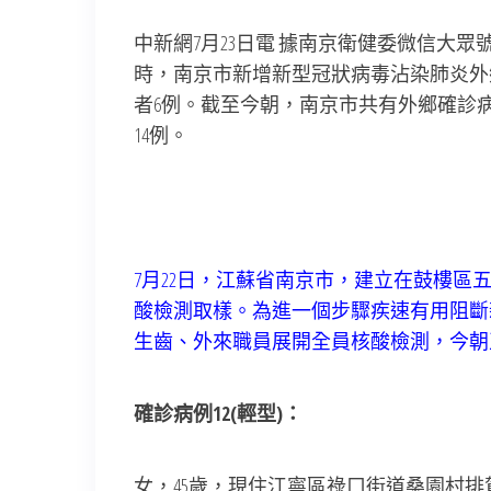
中新網7月23日電 據南京衛健委微信大眾號新
時，南京市新增新型冠狀病毒沾染肺炎外鄉
者6例。截至今朝，南京市共有外鄉確診病例
14例。
7月22日，江蘇省南京市，建立在鼓樓
酸檢測取樣。為進一個步驟疾速有用阻斷
生齒、外來職員展開全員核酸檢測，今朝正
確診病例12(輕型)：
女，45歲，現住江寧區祿口街道桑園村