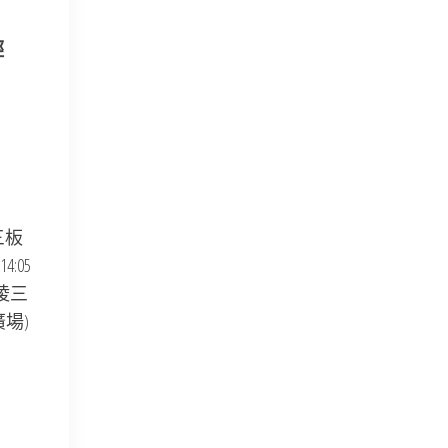
輕
三板
:05
陵三
場)