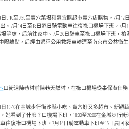
日9:10至9:50至寶穴菜場和蘇宜購超市寶穴店購物。7月12
出。7月14日至18日逐日騎電動車往復祿口機場下班。7月1
穴菜場等處，后前往家中。7月20日騎車至祿口機場下班，檢
運至集中隔離點，后經由過程公用救護車轉運至南京市公共衛生
芯
口街道陳巷村前陳巷天然村，在祿口機場從事保潔任務
11日10:40在金城步行街沙縣小吃、寶穴好又多超市、新穎
她看到了什麼？口機場下班，18:00至20:00在金城步行街
車往復祿口機場下班。7月14日騎電動車下班至15日晨回