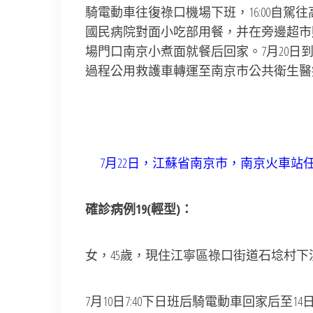
騎電動車往復祿口機場下班，16:00自駕
國民病院對面小吃部用餐，并在旁邊超市購置生
場門口南京小煮面就餐后回家。7月20日到
過程公用救護車轉運至南京市公共衛生醫
7月22日，江蘇省南京市，南京火車站
確診病例19(輕型)：
女，45歲，現住江寧區祿口街道石埝村
7月10日7:40下日班后騎電動車回家后至14日