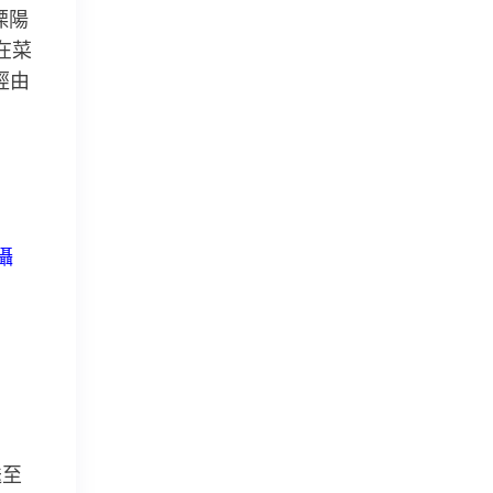
溧陽
在菜
經由
攝
送至