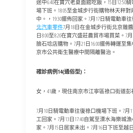
途中6:40在寶穴老夏面館吃飯，15日12:
場下班。18:05至金城步行街購物林天
中。，19:30擺佈回家。7月17日騎電動車
北汽車零件
7月18日在金城步行街北京雜醬面
日8:00至8:20在寶穴盛莊農貿市場買菜。7月2
臉石埝店購物。7月21日16:00擺佈轉
京市公共衛生醫療中間隔離醫治。
確診病例14(通俗型)：
女，41歲，現住南京市江寧區祿口街道
7月10日騎電動車往復祿口機場下班。7月11
工回家。7月13日17:40自駕至溧水海樂城漁
家。7月15日居家未出。7月16日下班至越日