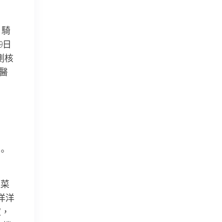
日騎
9日
測核
醫
。
蔬菜
洋洋
家，