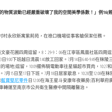
的物質波動已經嚴重破壞了我的空間美學係數！」例16(
秦村村永欣新寓紫荊苑，在祿口機場從事客艙保潔任務。
道文豪花圃四周逗留，8：29-9：06在江寧區鳳凰社區四周逗
9:00下班越日清晨1:40放工回家。7月14日6:40-9:49在秣陵
)逗留，10:09擺佈騎電動車往星貓超市買肉，10:27和14
5日至17日下班。7月18日居家歇息，10:28至12:08在秣
0
藍寶堅尼零件
日12:00在海王星斗安康年夜藥房(百利華府廣
用救護車轉運至南京市公共衛生醫療中間隔離醫治。