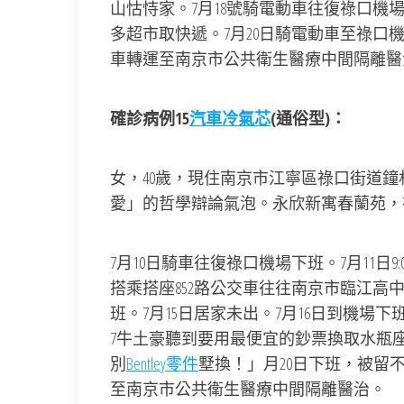
山怙恃家。7月18號騎電動車往復祿口機場
多超市取快遞。7月20日騎電動車至祿口機
車轉運至南京市公共衛生醫療中間隔離醫
確診病例15
汽車冷氣芯
(通俗型)：
女，40歲，現住南京市江寧區祿口街道
愛」的哲學辯論氣泡。永欣新寓春蘭苑，
7月10日騎車往復祿口機場下班。7月11日9:
搭乘搭座852路公交車往往南京市臨江高
班。7月15日居家未出。7月16日到機場下
7牛土豪聽到要用最便宜的鈔票換取水瓶
別
Bentley零件
墅換！」月20日下班，被留
至南京市公共衛生醫療中間隔離醫治。