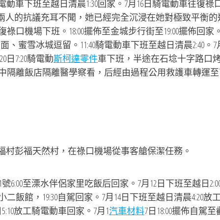
50騎電動車下班至越日清晨1:30回家。7月16日騎電動車往復祿
秤對兩人的抗議充耳不聞，她已經完全沉浸在她對極致平衡的
往復祿口機場下班。18:00擺佈至金城步行街至19:00擺佈回家
、蜜雪冰城逗留。11:40騎電動車下班至越日清晨2:40。7月
0日7:20騎電動
斯柯達零件
車下班，半途在石埝十字路口
運至集中隔離飯店隔離醫學察看，后經由過程公用救護車轉運至
彭福村彭福天然村，在祿口機場從事客艙保潔任務。
號6:00至溧水伴侶家里吃飯后回家。7月12日下班至越日2:0
小二飯館，19:30自駕回家。7月14日下班至越日清晨4:20放
5:10放工騎電動車回家。7月1
汽車材料
7日18:00擺佈自駕