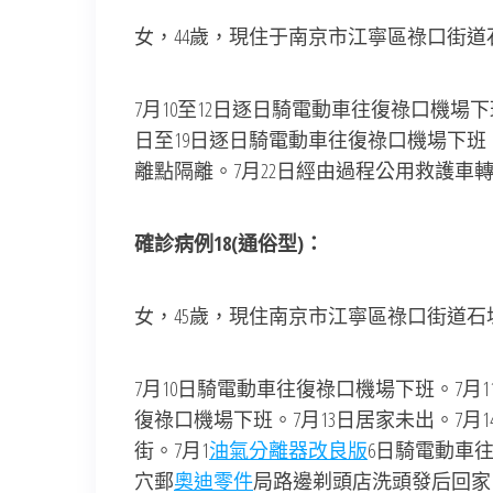
女，44歲，現住于南京市江寧區祿口街
7月10至12日逐日騎電動車往復祿口機場下班。
日至19日逐日騎電動車往復祿口機場下班。7
離點隔離。7月22日經由過程公用救護車
確診病例18(通俗型)：
女，45歲，現住南京市江寧區祿口街道
7月10日騎電動車往復祿口機場下班。7月11日
復祿口機場下班。7月13日居家未出。7月
街。7月1
油氣分離器改良版
6日騎電動車往復
穴郵
奧迪零件
局路邊剃頭店洗頭發后回家，