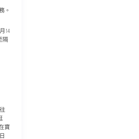
務。
月14
至隔
。
車往
逛
7在寶
8日