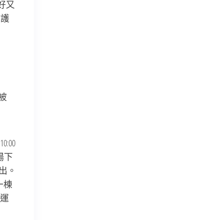
好又
救護
被
:00
場下
未出。
一棟
轉運