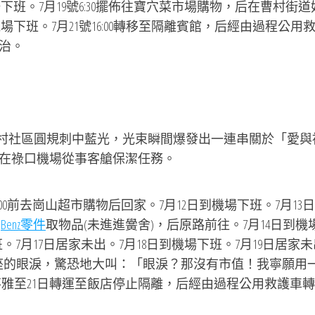
下班。7月19號6:30擺佈往寶穴菜市場購物，后在曹村街道
場下班。7月21號16:00轉移至隔離賓館，后經由過程公用
治。
鐘村社區圓規刺中藍光，光束瞬間爆發出一連串關於「愛與
在祿口機場從事客艙保潔任務。
00前去崗山超市購物后回家。7月12日到機場下班。7月13日10
中
Benz零件
取物品(未進進黌舍)，后原路前往。7月14日到機
班。7月17日居家未出。7月18日到機場下班。7月19日居家
座的眼淚，驚恐地大叫：「眼淚？那沒有市值！我寧願用
不雅至21日轉運至飯店停止隔離，后經由過程公用救護車