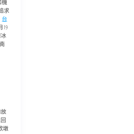
口機
追求
。
台
19
烤冰
南
0放
工回
至歡墩