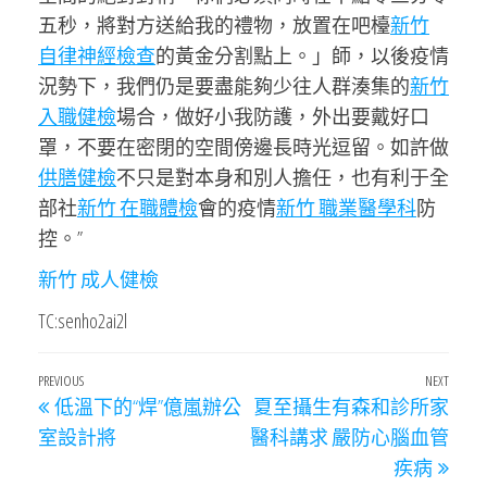
五秒，將對方送給我的禮物，放置在吧檯
新竹
自律神經檢查
的黃金分割點上。」師，以後疫情
況勢下，我們仍是要盡能夠少往人群湊集的
新竹
入職健檢
場合，做好小我防護，外出要戴好口
罩，不要在密閉的空間傍邊長時光逗留。如許做
供膳健檢
不只是對本身和別人擔任，也有利于全
部社
新竹 在職體檢
會的疫情
新竹 職業醫學科
防
控。”
新竹 成人健檢
TC:senho2ai2l
文
Previous
PREVIOUS
NEXT
Next
低溫下的“焊”億嵐辦公
夏至攝生有森和診所家
章
Post
Post
室設計將
醫科講求 嚴防心腦血管
導
疾病