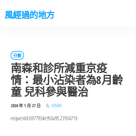
Skip
to
風經過的地方
the
content
分數
南森和診所減重京疫
情：最小沾染者為8月齡
童 兒科參與醫治
2026 年 1 月 27 日
By
ADMIN
requestId:6977934e950a95.23934719.