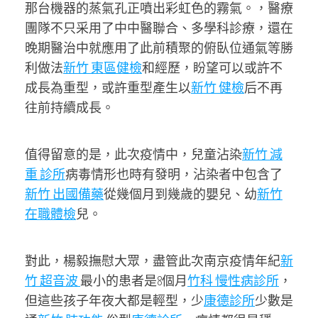
那台機器的蒸氣孔正噴出彩虹色的霧氣。，醫療
團隊不只采用了中中醫聯合、多學科診療，還在
晚期醫治中就應用了此前積聚的俯臥位通氣等勝
利做法
新竹 東區健檢
和經歷，盼望可以或許不
成長為重型，或許重型產生以
新竹 健檢
后不再
往前持續成長。
值得留意的是，此次疫情中，兒童沾染
新竹 減
重 診所
病毒情形也時有發明，沾染者中包含了
新竹 出國備藥
從幾個月到幾歲的嬰兒、幼
新竹
在職體檢
兒。
對此，楊毅撫慰大眾，盡管此次南京疫情年紀
新
竹 超音波
最小的患者是8個月
竹科 慢性病診所
，
但這些孩子年夜大都是輕型，少
康德診所
少數是