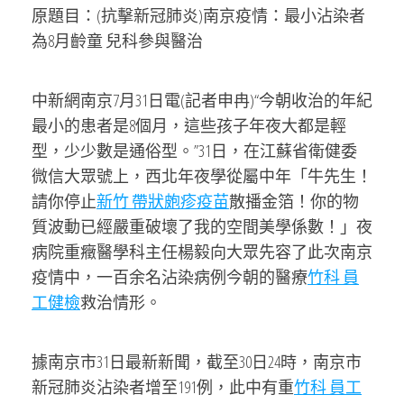
原題目：(抗擊新冠肺炎)南京疫情：最小沾染者
為8月齡童 兒科參與醫治
中新網南京7月31日電(記者申冉)“今朝收治的年紀
最小的患者是8個月，這些孩子年夜大都是輕
型，少少數是通俗型。”31日，在江蘇省衛健委
微信大眾號上，西北年夜學從屬中年「牛先生！
請你停止
新竹 帶狀皰疹疫苗
散播金箔！你的物
質波動已經嚴重破壞了我的空間美學係數！」夜
病院重癥醫學科主任楊毅向大眾先容了此次南京
疫情中，一百余名沾染病例今朝的醫療
竹科 員
工健檢
救治情形。
據南京市31日最新新聞，截至30日24時，南京市
新冠肺炎沾染者增至191例，此中有重
竹科 員工