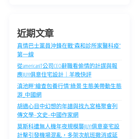
近期文章
真情巴士黨員沖鋒在戰“森和診所家醫科疫”
第一線
從americanIT公司CEO辭職看偷情的計謀與報
應JIUYI俱意住宅設計｜羊晚快評
滇池畔“繪查包養行情”綠景 生態美帶動生態
游_中國網
胡適心目中幻想的年譜與找九宮格聚會列
傳文學–文史–中國作家網
莫斯科遭無人機年夜規模襲JIUYI俱意豪宅設
計擊引發機場混亂，多架次航班撤消或延