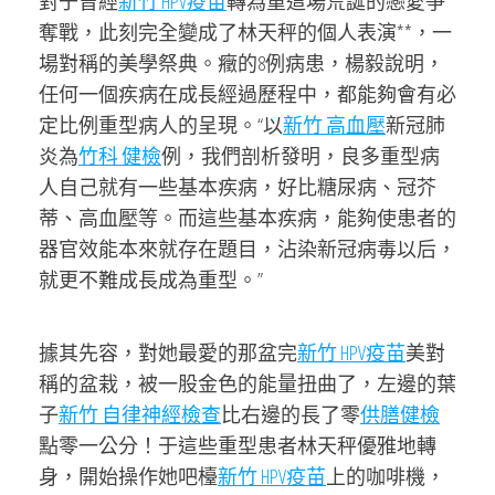
對于曾經
新竹 HPV疫苗
轉為重這場荒誕的戀愛爭
奪戰，此刻完全變成了林天秤的個人表演**，一
場對稱的美學祭典。癥的8例病患，楊毅說明，
任何一個疾病在成長經過歷程中，都能夠會有必
定比例重型病人的呈現。“以
新竹 高血壓
新冠肺
炎為
竹科 健檢
例，我們剖析發明，良多重型病
人自己就有一些基本疾病，好比糖尿病、冠芥
蒂、高血壓等。而這些基本疾病，能夠使患者的
器官效能本來就存在題目，沾染新冠病毒以后，
就更不難成長成為重型。”
據其先容，對她最愛的那盆完
新竹 HPV疫苗
美對
稱的盆栽，被一股金色的能量扭曲了，左邊的葉
子
新竹 自律神經檢查
比右邊的長了零
供膳健檢
點零一公分！于這些重型患者林天秤優雅地轉
身，開始操作她吧檯
新竹 HPV疫苗
上的咖啡機，