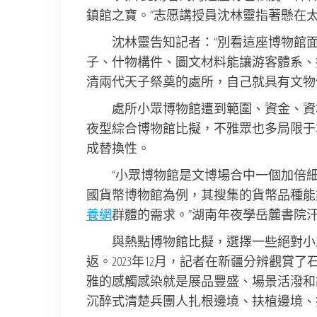
鎮館之寶。”志愿講授員沈林靈指著懸在
沈林靈告知記者：“別看這座博物館
子、什物構件、圖文材料能讓游客體系、
清兩代天子祭奠的處所，自己就具有文物
處所小眾博物館遭到範圍、資金、資
夜型綜合博物館比擬，不雅眾也多局限于
成替換性。
“小眾博物館是文博場合中一個加倍
國貨幣博物館為例，其搜集的貨幣品種能
養網
群體的需求。”湖南年夜學岳麓書院
與熱點博物館比擬，選擇一些絕對小
返。2023年12月，記者在新疆分辨觀
雅的感觸感染就是展品豐盛、場景活潑和
沉醉式清楚兵團人扎根邊境、扶植邊境、