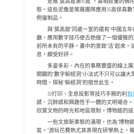
走進“莫高窟第45窟”，寶相莊重的
態。這些泥像是策展團隊應用3D高保真
例復制品。
與“莫高窟”同處一室的還有“中國五
廳，應用數字技巧使古她做了一個優雅的
前所未有的平靜。畫中的景致“活”起來。這
息，頗受好評。
多姿多彩、內在的事務豐盛的線上展
開闢的“數字躲經洞”小法式不只可以讓
時間，探秘“躲經洞”的宿世此生。
3D打印、全息投影等技巧手腕的利
包
感、沉醉感和興趣性于一體的文明場合。
欣賞文物的時光和地區限制。博物館的這
一些文旅新業態的涌現，也為“博物館
氣。“游玩花費熱尤其表現在研學熱上，