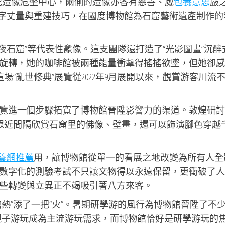
佛陀造像危坐中心，兩側的造像亦各有慈善、威
包養意思
嚴
數字丈量與重建技巧，在國度博物館為石窟藝術遺產制作的
年夜石窟”等代表性龕像。這支團隊還打造了“光影圖畫”沉醉
旋轉，她的咖啡館被兩種能量衝擊得搖搖欲墜，但她卻感
場“亂世修典”展覽從2022年9月展開以來，觀賞游客川流
覽進一個步驟拓寬了博物館晉陞影響力的渠道。敦煌研討
大眾近間隔欣賞石窟里的佛像、壁畫，還可以飾演腳色穿越
養網推薦
用，讓博物館從單一的看展之地改變為所有人全
數字化的測驗考試不只讓文物得以永遠保留，更衝破了人
些轉變與立異正不竭吸引著八方來客。
熱”添了一把“火”。暑期研學游的風行為博物館晉陞了不
親子游玩成為主流游玩需求，而博物館恰好是研學游玩的