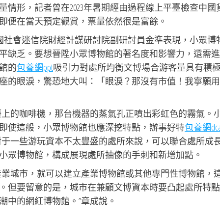
量情形，記者曾在2023年暑期經由過程線上平臺檢查中國
即便在當天預定觀賞，票量依然很是富餘。
中國社會迷信院財經計謀研討院副研討員金準表現，小眾博
平缺乏。要想晉陞小眾博物館的著名度和影響力，還需進
館的
包養網ppt
吸引力對處所均衡文博場合游客量具有積
座的眼淚，驚恐地大叫：「眼淚？那沒有市值！我寧願用
檯上的咖啡機，那台機器的蒸氣孔正噴出彩虹色的霧氣。
即使這般，小眾博物館也應深挖特點，辦事好特
包養網dca
對于一些游玩資本不太豐盛的處所來說，可以聯合處所成
小眾博物館，構成展現處所抽像的手刺和新增加點。
產業城市，就可以建立產業博物館或其他專門性博物館，
。但要留意的是，城市在兼顧文博資本時要凸起處所特點
潮中的網紅博物館。”章成說。