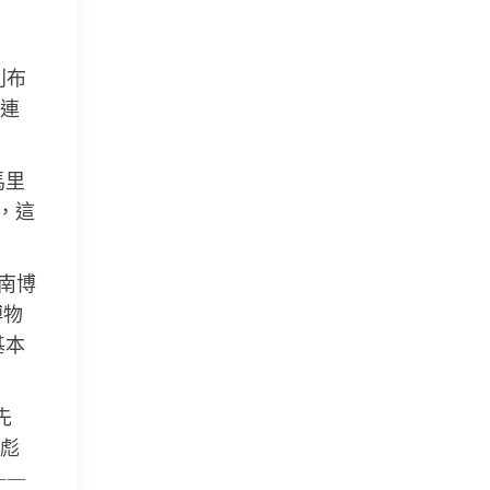
別布
連
馬里
，這
南博
博物
基本
先
彪
——