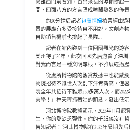
物館西門前看到，百余米長的涼棚撐起一
間，四面八方的方言匯成喧鬧熱烈的佈景
約30分鐘后記者
包養情婦
檢票經由過
置的展廳有多受接待自不用說，文創產物
自助銷售機前也排起了長隊……
記者在館內碰到一位回國觀光的游客
蘭州待了20年，此次回國先后游覽了深
對我而言是一種文明尋根，不雅展經過歷
從處所博物館的觀賞數據中也能感觸感
物院招待不雅世人次創下汗青新高，僅暑期就
院全年共招待不雅眾260多萬人次，而20
美學！」林天秤抓著她的頭髮，發出低沉
河北博物院數據顯示，2023年11月觀
生，你的愛缺乏彈性。你的千紙鶴沒有哲
告知記者：“河北博物院在2023年暑期先