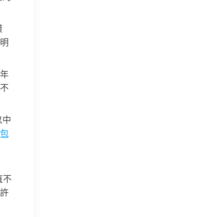
模
明
年
不
以中
包
直不
許