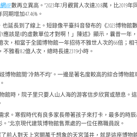
網VIP
數再立異高。”2023年7月觀賞人次達20.8萬，比2019年
年同期增加47.46%。
，也延長到了線上。短錄像平臺抖音發布的《2023博物館
應Y應該是X的虛數單位才對啊！」陳述》顯示，曩昔一年
.4億次，相當于全國博物館一年招待不雅世人次的66倍；相
，不雅看8.2億人次，總時長達2319小時。
歧博物館間“冷熱不均”。一邊是著名度較高的綜合博物館
。
物館時，院子里只要人山人海的游客信步欣賞或憩息。這
。
觀賞需求。寒假時代有良多家長帶著孩子來打卡，最多的時辰
情形。”北京現代建筑博物館售票處的一位任務職員說。
釋了前人對天上宮闕萬千想象的天宮藻井，就是這座博物