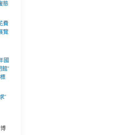
復態
花費
展覽
年國
閉館”
標
求”
度博