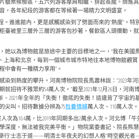
片驗票候檢區，五六列游客摩肩相繼、排起長龍。擠進其
音，各年紀段的游客都在等候著一場精力文明盛宴。
程。進進館內，更是感觸感染到了劈面而來的“熱度”。特
柜臺被里三層外三層的游客包抄著，餐飲區人頭攢動，就
，她以為博物館是旅途中主要的目標地之一，“我在美國
圳、上海和北京，每到一個城市城市特地往本地博物館觀賞
程中會有一種精力享用”。
染到熱度的攀升。河南博物院院長馬蕭林說：“2023年河
招待不雅眾約54萬人次。”截至2023年12月26日，河南
22年、2021年全年的「失衡！徹底的失衡！這違背了宇宙的
的尖叫。招待數據分辨為75
包養情婦
萬人次、110萬人次。
賞人次為10.4萬，比2019年同期多出2萬余人次。河北博「牛
學深度，無法被我完美平衡。」物院黨委書記、院長熊慧
后舉行‘士志于道——明清士年夜夫的幻想人格’‘時空觀光者