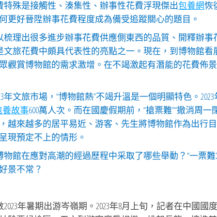
花費特殊是接觸性、湊集性、辦事性花費浮現傑出
包養網
恢
何更好晉陞辦事花費程度成為備受追蹤關心的題目。
可以梳理出很多進步辦事花費供應側東西的品質、開釋辦事
就是文旅花費中頗具代表性的亮點之一。現在，到博物館看
眾觀賞博物館的需求激增。在不竭激起有潛能的花費佈景
3年文旅市場，“博物館熱”不竭升溫是一個明顯特色。2023
包養故事
600萬人次。而在國慶假期前，“搶票難”“撤消周一
，越來越多的居平易近、游客、先生將博物館作為出行目
呈現預定不上的情形。
博物館在應對高潮的經過歷程中采取了哪些舉動？“一票難
好景不常？
2023年暑期出游岑嶺期。2023年8月上旬，記者在中國國