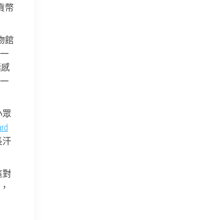
貨幣
物館
一
極感
一
小眾
rd
長汗
這對
，