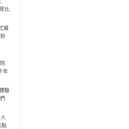
之
等比
式展
到
不
院
千年
體驗
們
少人
焦點