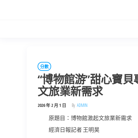
Skip
to
the
content
分數
“博物館游”甜心寶貝
文旅業新需求
2026 年 2 月 1 日
By
ADMIN
原題目：博物館激起文旅業新需求
經濟日報記者 王明昊