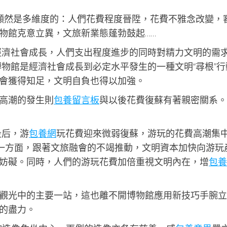
底顯然是多維度的：人們花費程度晉陞，花費不雅念改變，
物館克意立異，文旅新業態蓬勃鼓起……
經濟社會成長，人們支出程度進步的同時對精力文明的需
博物館是經濟社會成長到必定水平發生的一種文明“尋根”行
會獲得知足，文明自負也得以加強。
高潮的發生則
包養留言板
與以後花費復蘇有著親密關系。
段后，游
包養網
玩花費迎來微弱復蘇，游玩的花費高潮集
；另一方面，跟著文旅融會的不竭推動，文明資本加快向游玩
妨礙。同時，人們的游玩花費加倍重視文明內在，增
包養
觀光中的主要一站，這也離不開博物館應用新技巧手腕立
的盡力。