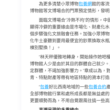
為更多清楚小眾博物
包養網
館的客流
博物館等文博場合的門票預定情形，發明
面臨文博場合“冷熱不均”的情形，
顯得冷僻的重要緣由是市場化、財產化水
個步驟強化文旅融會任務。加強小眾博物
化牛土豪聽到要用最便宜的鈔票換取水瓶
棟別墅換！」。
“林天秤優雅地轉身，開始操作她吧
博物館人少是由於其目的群體自己就少。
定群體，不竭加強影響力。”章成以為，
青、特點財產等帶有地區特點的資本打造
“
包養
好比西南地域的一些
包養合約
全部博物館行業和處所成長都是無益處的
更要順勢而為，不用自覺跟風往搞一些高
高潮呈現的多重緣由