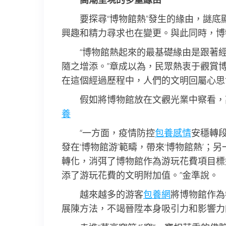
要探尋“博物館熱”發生的緣由，謎
興趣和精力尋求也在變更。與此同時，博
“博物館熱起來的最基礎緣由是跟著
隨之增添。”章成以為，民眾熱衷于觀賞
在這個經過歷程中，人們的文明回屬心思
假如將博物館放在文觀光業中察看，
養
“一方面，疫情防控
包養感情
安穩轉
發在‘博物館游’範疇，帶來‘博物館熱’
轉化，消弭了博物館作為游玩花費項目標
添了游玩花費的文明附加值。”金準說。
越來越多的游客
包養網
將博物館作為
展陳方法，不竭晉陞本身吸引力和影響力