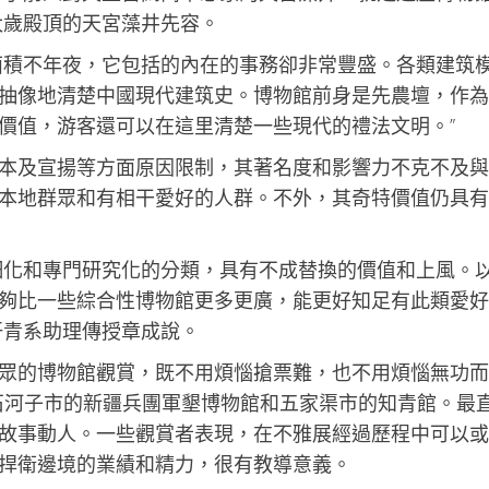
太歲殿頂的天宮藻井先容。
面積不年夜，它包括的內在的事務卻非常豐盛。各類建筑
抽像地清楚中國現代建筑史。博物館前身是先農壇，作為
價值，游客還可以在這里清楚一些現代的禮法文明。”
本及宣揚等方面原因限制，其著名度和影響力不克不及與
本地群眾和有相干愛好的人群。不外，其奇特價值仍具有
細化和專門研究化的分類，具有不成替換的價值和上風。
夠比一些綜合性博物館更多更廣，能更好知足有此類愛好
汗青系助理傳授章成說。
眾的博物館觀賞，既不用煩惱搶票難，也不用煩惱無功而
賞了石河子市的新疆兵團軍墾博物館和五家渠市的知青館。最
故事動人。一些觀賞者表現，在不雅展經過歷程中可以或
捍衛邊境的業績和精力，很有教導意義。