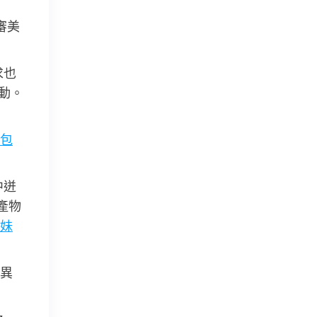
審美
求也
動。
包
中迸
產物
妹
異