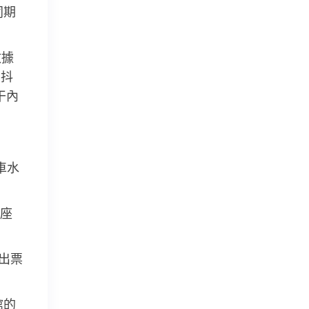
同期
數據
，抖
干內
車水
座
出票
館的