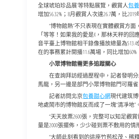
全球琥珀珍品展’等特點展覽，觀賞人
包養
增加56.32%；8月觀賞人次達26.7萬，比2019
“博物館熱”不只表現在實體觀賞方面
「等等！如果我的愛是X，那林天秤的回
音平臺上博物館相干錄像播放總量為513
在的事務累計開播11.6萬場，同比增加60%
小眾博物館需更多追蹤關心
在查詢拜訪經過歷程中，記者發明分
馬龍，另一邊是部門小眾博物館門可羅雀
記者訪問北京
包養甜心網
現代建筑博
地處鬧市的博物館反而成了一塊“清凈地”
“天天放票2600張，完整可以知足
量是2000張擺佈，少少碰到票不敷用的
“大師此刻看到的這座竹苞松茂、稀