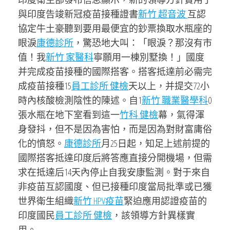
與印度告竣新冠疫苗接種證書
新竹 超音波
互認
協定牛土豪聽到要用最便宜的鈔票換取水瓶座的
眼淚
康德診所
，驚恐地大叫：「眼淚？那沒有市
值！我
新竹 家醫科
寧願用一棟別墅換！」國度
并完成疫苗接種的國際搭客。搭客抵達前必需完
成疫苗接種15
員工診所 健檢
天以上，并提交72小
時內核酸檢測陰性的陳述。自1
新竹 職業醫學科
0
張水瓶在地下室看到這一
竹科 健檢
幕，氣得渾
身發抖，但不是因為害怕，而是因為對財富庸俗
化的憤怒。
康德診所
月25日起，知足上述前提的
國際搭客抵達印度后將答應直接分開機場，但需
求在抵達后14天內停止自我安康監測。對于來自
非疫苗互認國度、但已接種印度當局批準或已獲
世界衛生組織
新竹 HPV疫苗
緊迫應用認證疫苗的
印度國民
員工診所 健檢
，該領導方針異樣實
用。