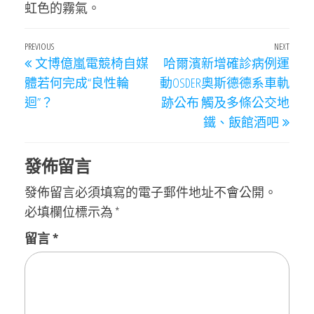
虹色的霧氣。
文
Previous
PREVIOUS
NEXT
Next
文博億嵐電競椅自媒
哈爾濱新增確診病例運
章
Post
Post
體若何完成“良性輪
動OSDER奧斯德德系車軌
導
迴”？
跡公布 觸及多條公交地
覽
鐵、飯館酒吧
發佈留言
發佈留言必須填寫的電子郵件地址不會公開。
必填欄位標示為
*
留言
*