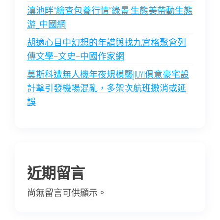
滇池畔“繪查包養行情”綠景 生態美帶動生態
游_中國網
胡適心目中幻想的年譜與找九宮格聚會列
傳文學–文史–中國作家網
莫斯科遭無人機年夜規模襲JIUYI俱意豪宅設
計擊引發機場混亂，多架次航班撤消或延
誤
近期留言
尚無留言可供顯示。