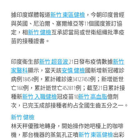
據印度媒體報道
新竹 東區健檢
，今朝印度曾經
與英國、尼泊爾、塞爾維亞等11個國度簽訂協
定，相
新竹 健檢
互承認當局或世衛組織批準疫
苗的接種證書。
印度衛生部
新竹 超音波
21日發布疫情數據
新竹
家醫科
顯示，當天該
安慎 健檢
國新增新冠確診
病例18454例，累計確診達34127450例；新增逝世
亡160例，累計逝世亡452811例；截至21日累計接
種新
新竹 入職健檢
冠疫苗10
新竹 高血脂
億劑
次，已完玉成部接種者約占全國生齒五分之一。
新竹 健檢
林天秤優雅地轉身，開始操作她吧檯上的咖啡
機，那台機器的蒸氣孔正噴
新竹 東區健檢
出彩