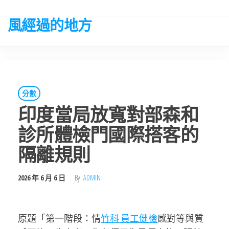
Skip
to
風經過的地方
the
content
分數
印度當局放寬對部森和
診所體檢門國際搭客的
隔離規則
2026 年 6 月 6 日
By
ADMIN
原題「第一階段：情
竹科 員工健檢
感對等與質