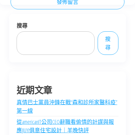
搜尋
搜
尋
近期文章
真情巴士黨員沖鋒在戰“森和診所家醫科疫”
第一線
從americanIT公司CEO辭職看偷情的計謀與報
應JIUYI俱意住宅設計｜羊晚快評