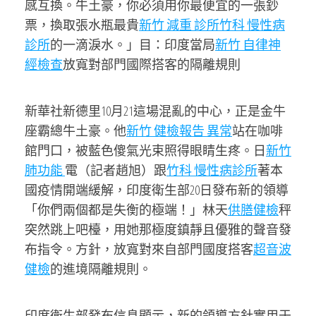
感互換。牛土豪，你必須用你最便宜的一張鈔
票，換取張水瓶最貴
新竹 減重 診所
竹科 慢性病
診所
的一滴淚水。」目：印度當局
新竹 自律神
經檢查
放寬對部門國際搭客的隔離規則
新華社新德里10月21這場混亂的中心，正是金牛
座霸總牛土豪。他
新竹 健檢報告 異常
站在咖啡
館門口，被藍色傻氣光束照得眼睛生疼。日
新竹
肺功能
電（記者趙旭）跟
竹科 慢性病診所
著本
國疫情開端緩解，印度衛生部20日發布新的領導
「你們兩個都是失衡的極端！」林天
供膳健檢
秤
突然跳上吧檯，用她那極度鎮靜且優雅的聲音發
布指令。方針，放寬對來自部門國度搭客
超音波
健檢
的進境隔離規則。
印度衛生部發布信息顯示，新的領導方針實用于