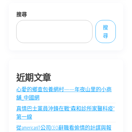
搜尋
搜
尋
近期文章
心愛的鄉查包養網村——年夜山里的小商
舖_中國網
真情巴士黨員沖鋒在戰“森和診所家醫科疫”
第一線
從americanIT公司CEO辭職看偷情的計謀與報