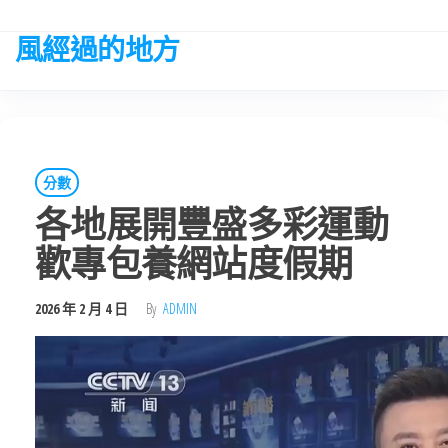
Skip
to
風經過的地方
the
content
分數
各地展開豐盛多彩運動
歡專包養網站度假期
2026 年 2 月 4 日
By
ADMIN