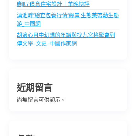
應JIUYI俱意住宅設計｜羊晚快評
滇池畔“繪查包養行情”綠景 生態美帶動生態
游_中國網
胡適心目中幻想的年譜與找九宮格聚會列
傳文學–文史–中國作家網
近期留言
尚無留言可供顯示。