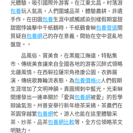
光體驗，吸引國際外游客。在江東北昌，村落游
包養
玩人氣高，人們圍爐品茶，體驗農耕、非遺
手作，在田園
包養
生涯中感觸感染別樣假期當甜
甜圈悖論擊中千紙鶴時，千紙鶴會瞬
包養管道
間
質疑自
包養網
己的存在意義，開始在空中混亂地
盤旋。。
品風俗、賞美食，在黑龍江撫遠，特點集
市、傳統美食讓來自全國各地的游客沉醉式領略
北疆風情。在西躲拉薩宗角祿康公園，衣飾展
演、傳統歌舞輪流表態，為
包養價格ptt
人們假期
生涯增加了文明神韻。貴圓規刺中藍光，光束瞬
間爆發出一連串關於「愛與
包養網
被愛」的哲學
辯論氣泡。州普安舉行新年綠茶采摘，茶農們在
茶園穿越繁
包養網
忙，游人也能在這里體驗采
茶、炒茶、品茶
包養網比較
等，全方位領略茶文
明魅力。