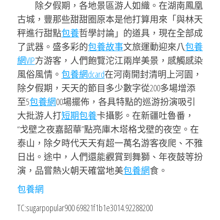
除夕假期，各地景區游人如織。在湖南鳳凰
古城，豐那些甜甜圈原本是他打算用來「與林天
秤進行甜點
包養
哲學討論」的道具，現在全部成
了武器。盛多彩的
包養故事
文旅運動迎來八
包養
網VIP
方游客，人們飽覽沱江兩岸美景，感觸感染
風俗風情。
包養網dcard
在河南開封清明上河園，
除夕假期，天天的節目多少數字從200多場增添
至5
包養網
00場擺佈，各具特點的巡游扮演吸引
大批游人打
短期包養
卡攝影。在新疆吐魯番，
“戈壁之夜嘉韶華”點亮庫木塔格戈壁的夜空。在
泰山，除夕時代天天有超一萬名游客夜爬、不雅
日出。途中，人們還能觀賞到舞獅、年夜鼓等扮
演，品嘗熱火朝天確當地美
包養網
食。
包養網
TC:sugarpopular900 69821f1b1e3014.92288200