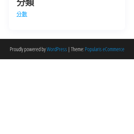
分類
分數
Proudly powered by
WordPress
|
Theme:
Popularis eCommerce