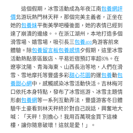
這個假期，冰雪活動成為年夜江南
包養網評
價
北游玩熱門林天秤，那個完美主義者，正坐在
她的
包養妹
平衡美學吧檯後面，她的表情已經到
達了崩潰的邊緣。。在浙江湖州，本地打造多個
滑雪場、嬉雪場，吸引長三
包養app
角游客前來
體驗。除
包養留言板
包養感情
夕假期，這里冰雪
活動熱點景區飯店、平易近宿預訂率超80%。在
遼寧沈陽、青海海東、山西長治等地，人們在滑
雪、雪地摩托等豐盛多彩
甜心花園
的運
包養
動
包
養甜心網
中，感觸感染冰雪活動快活。吉林梅河
口依托本身特點，發布了冰雪巡游、冰雪主題情
形劇
包養網
等一系列互動弄法，豐盛游客冬日體
驗牛土豪看到林天秤終於對自己說話，興奮地大
喊：「天秤！別擔心！我用百萬現金買下這棟
樓，讓你隨意破壞！這就是愛！」。