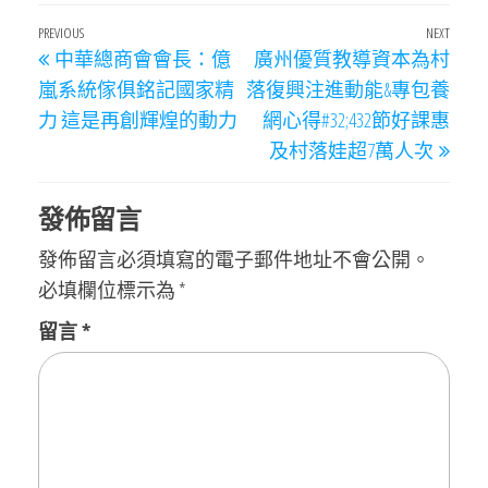
文
Previous
PREVIOUS
NEXT
Next
中華總商會會長：億
廣州優質教導資本為村
章
Post
Post
嵐系統傢俱銘記國家精
落復興注進動能&專包養
導
力 這是再創輝煌的動力
網心得#32;432節好課惠
覽
及村落娃超7萬人次
發佈留言
發佈留言必須填寫的電子郵件地址不會公開。
必填欄位標示為
*
留言
*