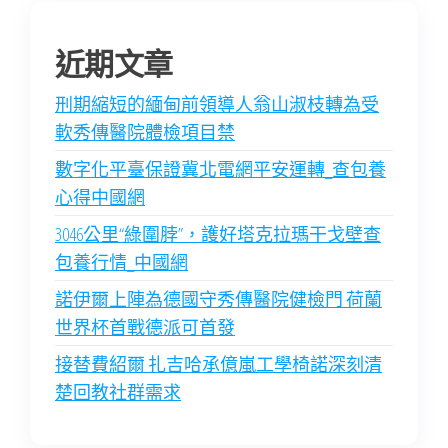
近期文章
刑期縮短的緬甸前領導人翁山淑枝轉為受
軟秀傳醫院體檢項目禁
數字化平臺保證冀北電網平安運轉_查包養
心得中國網
3046公里“綠圍脖”，護好塔克拉瑪干戈壁查
包養行情_中國網
諾伊爾上陣為德國守秀傳醫院健檢門 荷蘭
世界杯首戰德派可首發
接替費紹爾 扎吉哈承億嵐工學椅諾深刻清
楚回教社群需求