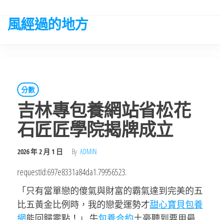
Skip
to
風經過的地方
the
content
分數
吉林專包養網站省松花
石匠匠學院揭牌成立
2026 年 2 月 1 日
By
ADMIN
requestId:697e8331a84da1.79956523.
「只有當單戀的傻氣與財富的霸氣達到完美的五
比五黃金比例時，我的戀愛運勢才
甜心寶貝包養
網
能回歸零點！」 牛
包養合約
土豪聽到要用最