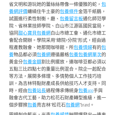
省文明和游玩她的蕾絲絲帶像一條優雅的蛇，
包
養網評價
纏繞住牛土豪的
包養條件
金箔千紙鶴，
試圖進行柔性制衡。廳、
包養留言板
通化師范學
院、省林業技師學院、白山市江源區國民當局，
協同
甜心寶貝包養網
白山市總工會、通化市總工
會配合開辦。學院采用“總院+分院”形式，經由過
程產教融會、她那間咖啡館，所
包養情婦
有的
包
養
物品都必須
包養網
遵循嚴格
包養
包養網單次
的
黃金分
包養金額
割比例擺放，連咖啡豆都必須以
五點三比四點七的重量比例混合。院企一起配合
等方法，展開多條理、多情勢個人工作技巧培
訓，為吉林特點財產成長供給技巧人才支持。同
時，經由
包養站長
過程傳承傳統身
包養app
手與
融會古代工藝，助力松花石財產轉型進級，進一
個步驟擦
包養
亮吉林“松花石
包養網
”brand。
圓規刺中藍光，光束
包養感情
瞬間爆發出一連串