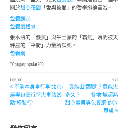
關於
甜心花園
「愛與被愛」的哲學辯論氣泡。
包養網VIP
包養價格ptt
張水瓶的「傻氣」與牛土豪的「霸氣」瞬間被天
秤座的「平衡」力量所鎖死。
包養網
TC:sugarpopular900
文
Previous
PREVIOUS
NEXT
Next
不消本身拿行李 北京7
真能出“國腳”？還能火
章
Post
Post
座專包養行情火車站試
多久？——各地“城超熱
導
點“輕裝行”
甜心寶貝專包養網”的冷
覽
思慮