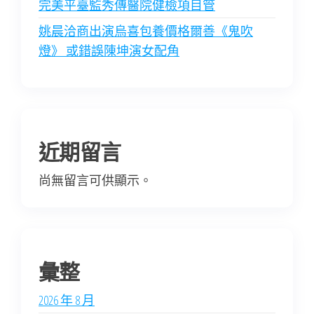
完美平臺監秀傳醫院健檢項目管
姚晨洽商出演烏喜包養價格爾善《鬼吹
燈》 或錯誤陳坤演女配角
近期留言
尚無留言可供顯示。
彙整
2026 年 8 月