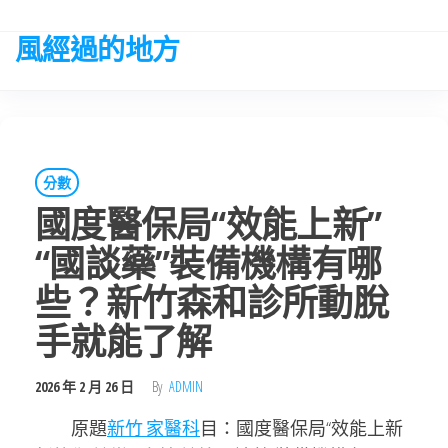
Skip
to
風經過的地方
the
content
分數
國度醫保局“效能上新”
“國談藥”裝備機構有哪
些？新竹森和診所動脫
手就能了解
2026 年 2 月 26 日
By
ADMIN
原題
新竹 家醫科
目：國度醫保局“效能上新