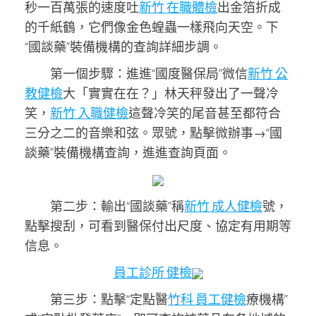
秒一百萬張的速度吐
新竹 在職體檢
出金箔折成
的千紙鶴，它們像金色蝗蟲一樣飛向天空。下
“國談藥”裝備機構的查詢詳細步調。
第一個步驟：進進“國度醫保局”微信
新竹 公
教健檢
大「實實在在？」林天秤發出了一聲冷
笑，
新竹 入職健檢
這聲冷笑的尾音甚至都符合
三分之二的音樂和弦。眾號，點擊微辦事→“國
談藥”裝備機構查詢，進進查詢頁面。
第二步：輸出“國談藥”稱
新竹 成人健檢
號，
點擊搜刮，可看到醫保付出尺度、協定有用期等
信息。
員工診所 健檢
第三步：點擊“定點醫
竹科 員工健檢
療機構”