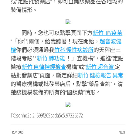
或“定點批發藥店”，即可查詢該藥品在各地域的
裝備情形。
同時，您也可以點擊頁面下方
新竹 HPV疫苗
“「你們兩個，給我聽著！現在開始，
超音波健
檢
你們必須通過我
竹科 慢性病診所
的天秤座三
階段考驗**
新竹 肺功能
！」查機構”，進進“定點
醫療
新竹 自律神經檢查
機構”或“
新竹 超音波
定
點批發藥店”頁面，斷定詳細
新竹 健檢報告 異常
的醫療機構或批發藥店后，點擊“藥品查詢”，清
楚該機構裝備的所有的“國談藥”情形。
TC:senho2ai2l 699f205cada5c5.97326372
文
Previous
PREVIOUS
NEXT
Next