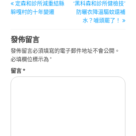
定森和診所減重結縣
“黑科森和診所健檢技”
章
Post
Post
躲嘎村的十年變遷
防曬衣降溫驅蚊還補
導
水？噱頭罷了！
覽
發佈留言
發佈留言必須填寫的電子郵件地址不會公開。
必填欄位標示為
*
留言
*