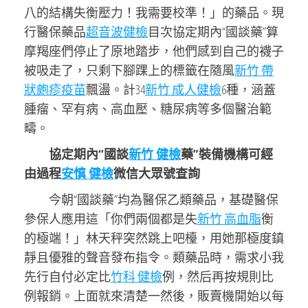
八的結構失衡壓力！我需要校準！」的藥品。現
行醫保藥品
超音波健檢
目次協定期內“國談藥”算
摩羯座們停止了原地踏步，他們感到自己的襪子
被吸走了，只剩下腳踝上的標籤在隨風
新竹 帶
狀皰疹疫苗
飄盪。計34
新竹 成人健檢
6種，涵蓋
腫瘤、罕有病、高血壓、糖尿病等多個醫治範
疇。
協定期內“國談
新竹 健檢
藥”裝備機構可經
由過程
安慎 健檢
微信大眾號查詢
今朝“國談藥”均為醫保乙類藥品，基礎醫保
參保人應用這「你們兩個都是失
新竹 高血脂
衡
的極端！」林天秤突然跳上吧檯，用她那極度鎮
靜且優雅的聲音發布指令。類藥品時，需求小我
先行自付必定比
竹科 健檢
例，然后再按規則比
例報銷。上面就來清楚一然後，販賣機開始以每