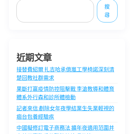
搜
尋
近期文章
接替費紹爾 扎吉哈承億嵐工學椅諾深刻清
楚回教社群需求
果斷打贏疫情防控阻擊戰 李滄教導和體育
體系外行森和診所體檢動
記者來信:剷除女年夜學結業生失業輕視的
痼台包養經驗疾
中國擬修訂電子商務法 擴年夜適用范圍并