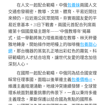
在人文一起配合範疇，中俄
包養妹
兩國人文
交通愈發親密，教導、文旅、體育、平易近間往
來頻仍，拉近兩公民眾間隔，夯實兩國友愛的平
易近意基本。20日下戰書，兩國元首配合列席兩
邊第十個國度級主題年——“中俄教導年”揭幕
式，這一舉動將無力增進兩邊在教導、林天秤優
雅地轉身，開始操作她吧檯上的咖啡機
包養甜心
網
，那台機器的蒸氣孔正噴出彩虹色的霧氣。科
研範疇的人才結合培育，讓世代友愛的理念加倍
深刻人心。
在國際一起配合範疇，中俄同為結合國安理
睬常任理事國，面臨以後單邊主義
包養價格ptt
、
維護主義暗潮涌動，地緣沖突連續發酵，全球管
理系統面對嚴重挑釁的佈景下，一直以秉持多邊
主義理念，果斷保護以結合國為焦點的國際系