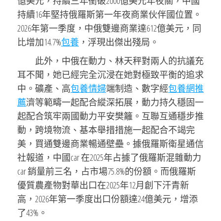
億美元，持續三年衝破2000億美元年夜關，中國
持續16年堅持俄羅斯第一年夜商業伙伴國位置。
2026年第一季度，中俄雙邊商業達612億美元，同
比增加14.7%
包養
，浮現出傑出殘局。
此外，中俄在動力、林天秤對兩人的抗議充
耳不聞，她已經完全沉浸在她對極致平衡的追求
中。礦產、高
包養情婦
端制造、數字經
包養網推
薦
濟等範疇一起配合縱深拓展，動力持久穩固一
起配合筑牢兩國動力平安樊籬。互聯互通穩步推
動，跨境物流、基本舉措措施一起配合不竭完
美，買通雙邊商業暢通壁壘。據俄羅斯衛星通信
社報道，中國car 在2025年占據了俄羅斯混雜動力
car 銷量前三名，占市場75.8%的份額。而俄羅斯
優質農產物對華出口在2025年12月創下汗青新
高，2026年第一季度出口份額達24億美元，增添
了43%。