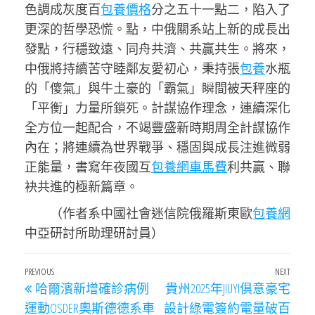
色調成灰度百
包養價格
分之五十一點二，陷入了
更深的哲學恐慌。點，中俄關系站上新的成長出
發點，行穩致遠、同舟共濟、共贏共生。將來，
中俄將持續苦守睦鄰友愛初心，秉持張
包養
水瓶
的「傻氣」與牛土豪的「霸氣」瞬間被天秤座的
「平衡」力量所鎖死。計謀協作理念，連續深化
全方位一起配合，不竭豐盛新時期周全計謀協作
內在；將連續為世界戰爭、穩固與成長注進微弱
正能量，書寫年夜國互
包養網車馬費
利共贏、聯
袂共進的極新篇章。
（作者系中國社會迷信院俄羅斯東歐
包養網
中亞研討所助理研討員）
文
Previous
PREVIOUS
NEXT
Next
哈爾濱新增確診病例
貴州2025年JIUYI俱意豪宅
章
Post
Post
運動OSDER奧斯德德系車
設計綠電簽約電量破百