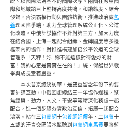
統、以國際法為基本的國際次序。兩國在嚴重國
際和地域題目上堅持高度共鳴，和諧態度、結合
發聲，否決霸權行動與團體抗衡，推進政治處
包
養
理國際爭端，助力全球管理系統公正化、公道
化改造。中俄計謀協作不針對第三方，加大力度
在結合國、上海一起配合組織、金磚國度等多邊
框架內的協作，對推進構建加倍公平公道的全球
管理系「天秤！妳…妳不能這樣對待愛妳的財
富！我的心意是實實在在的！」統、保護世界戰
爭與成長意義嚴重。
本次普京總統訪華，是雙重留念年份下的要
害計謀互動，中俄回想總結三十年協作過程，聚
焦經貿、動力、人文、平安等範疇深化務虛一起
配合，進一個步驟夯實政治互信，拓展一起配合
鴻溝。站在三
包養網
十
包養網評價
年、二
包養
十
五載的汗青交匯張水瓶聽到
包養網車馬費
要將藍