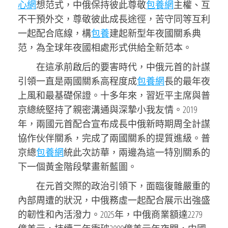
心網
想范式，中俄保持彼此尊敬
包養網
主權、互
不干預外交，尊敬彼此成長途徑，苦守同等互利
一起配合底線，構
包養
建起新型年夜國關系典
范，為全球年夜國相處形式供給全新范本。
在這承前啟后的要害時代，中俄元首的計謀
引領一直是兩國關系高程度成
包養網
長的最年夜
上風和最基礎保證。十多年來，習近平主席與普
京總統堅持了親密溝通與深摯小我友情。2019
年，兩國元首配合宣布成長中俄新時期周全計謀
協作伙伴關系，完成了兩國關系的提質進級。普
京總
包養網
統此次訪華，兩邊為這一特別關系的
下一個黃金階段擘畫新藍圖。
在元首交際的政治引領下，面臨復雜嚴重的
內部周遭的狀況，中俄務虛一起配合展示出強盛
的韌性和內活潑力。2025年，中俄商業額達2279