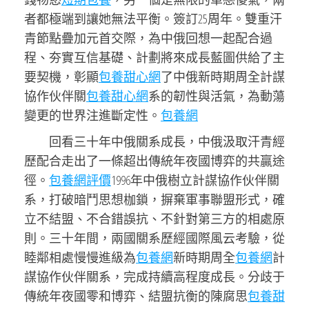
者都極端到讓她無法平衡。簽訂25周年。雙重汗
青節點疊加元首交際，為中俄回想一起配合過
程、夯實互信基礎、計劃將來成長藍圖供給了主
要契機，彰顯
包養甜心網
了中俄新時期周全計謀
協作伙伴關
包養甜心網
系的韌性與活氣，為動蕩
變更的世界注進斷定性。
包養網
回看三十年中俄關系成長，中俄汲取汗青經
歷配合走出了一條超出傳統年夜國博弈的共贏途
徑。
包養網評價
1996年中俄樹立計謀協作伙伴關
系，打破暗鬥思想枷鎖，摒棄軍事聯盟形式，確
立不結盟、不合錯誤抗、不針對第三方的相處原
則。三十年間，兩國關系歷經國際風云考驗，從
睦鄰相處慢慢進級為
包養網
新時期周全
包養網
計
謀協作伙伴關系，完成持續高程度成長。分歧于
傳統年夜國零和博弈、結盟抗衡的陳腐思
包養甜