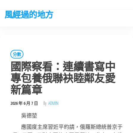
Skip
to
風經過的地方
the
content
分數
國際察看：連續書寫中
專包養俄聯袂睦鄰友愛
新篇章
2026 年 6 月 7 日
By
ADMIN
吳德堃
應國度主席習近平約請，俄羅斯總統普京于