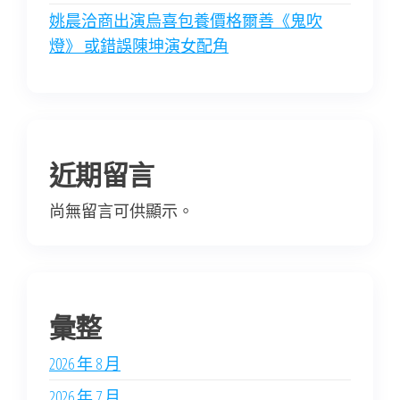
姚晨洽商出演烏喜包養價格爾善《鬼吹
燈》 或錯誤陳坤演女配角
近期留言
尚無留言可供顯示。
彙整
2026 年 8 月
2026 年 7 月