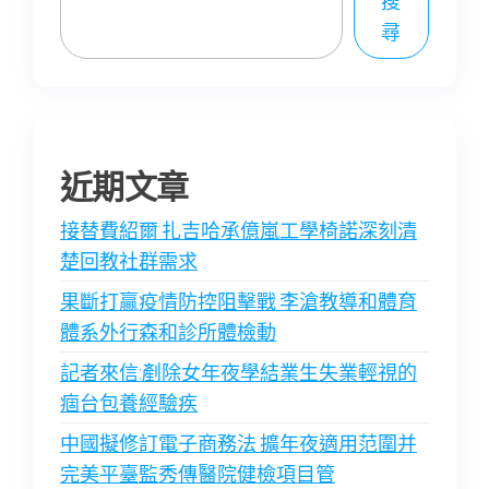
搜
尋
近期文章
接替費紹爾 扎吉哈承億嵐工學椅諾深刻清
楚回教社群需求
果斷打贏疫情防控阻擊戰 李滄教導和體育
體系外行森和診所體檢動
記者來信:剷除女年夜學結業生失業輕視的
痼台包養經驗疾
中國擬修訂電子商務法 擴年夜適用范圍并
完美平臺監秀傳醫院健檢項目管