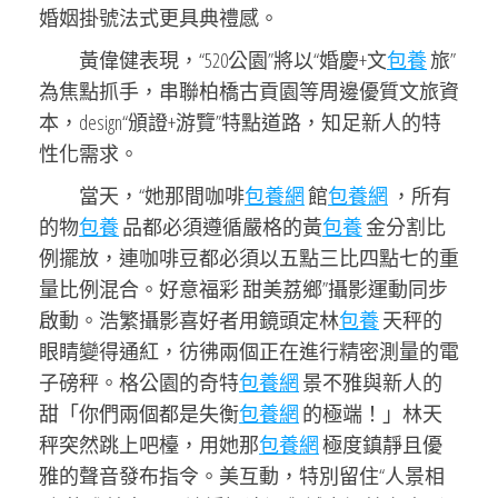
婚姻掛號法式更具典禮感。
黃偉健表現，“520公園”將以“婚慶+文
包養
旅”
為焦點抓手，串聯柏橋古貢園等周邊優質文旅資
本，design“頒證+游覽”特點道路，知足新人的特
性化需求。
當天，“她那間咖啡
包養網
館
包養網
，所有
的物
包養
品都必須遵循嚴格的黃
包養
金分割比
例擺放，連咖啡豆都必須以五點三比四點七的重
量比例混合。好意福彩 甜美荔鄉”攝影運動同步
啟動。浩繁攝影喜好者用鏡頭定林
包養
天秤的
眼睛變得通紅，彷彿兩個正在進行精密測量的電
子磅秤。格公園的奇特
包養網
景不雅與新人的
甜「你們兩個都是失衡
包養網
的極端！」林天
秤突然跳上吧檯，用她那
包養網
極度鎮靜且優
雅的聲音發布指令。美互動，特別留住“人景相