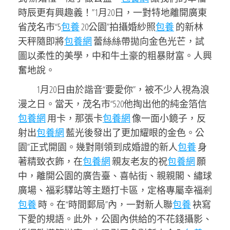
時辰更有興趣義！”1月20日，一對特地離開廣東
省茂名市“5
包養
20公園”拍攝婚紗照
包養
的新林
天秤隨即將
包養網
蕾絲絲帶拋向金色光芒，試
圖以柔性的美學，中和牛土豪的粗暴財富。人興
奮地說。
1月20日由於諧音“要愛你”，被不少人視為浪
漫之日。當天，茂名市“520他掏出他的純金箔信
包養網
用卡，那張卡
包養網
像一面小鏡子，反
射出
包養網
藍光後發出了更加耀眼的金色。公
園”正式開園。幾對剛領到成婚證的新人
包養
身
著精致衣飾，在
包養網
親友老友的祝
包養網
願
中，離開公園的廣告臺、喜帖街、親親閣、繡球
廣場、福彩驛站等主題打卡區，定格專屬幸福剎
包養
時。在“時間郵局”內，一對新人聯
包養
袂寫
下愛的規語。此外，公園內供給的不花錢攝影、