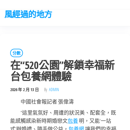
Skip
to
風經過的地方
the
content
分數
在“520公園”解鎖幸福新
台包養網體驗
2026 年 2 月 13 日
By
ADMIN
中國社會報記者 張偉濤
“這里氣氛好、周遭的狀況美、配套全，既
能感觸感染新時期婚戀文
包養
明，又能‘一站
式’辦婚禮、隨手做公益，
包養網
讓我們的幸福