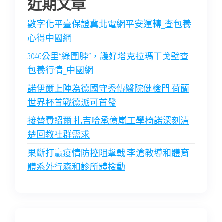
近期文章
數字化平臺保證冀北電網平安運轉_查包養
心得中國網
3046公里“綠圍脖”，護好塔克拉瑪干戈壁查
包養行情_中國網
諾伊爾上陣為德國守秀傳醫院健檢門 荷蘭
世界杯首戰德派可首發
接替費紹爾 扎吉哈承億嵐工學椅諾深刻清
楚回教社群需求
果斷打贏疫情防控阻擊戰 李滄教導和體育
體系外行森和診所體檢動