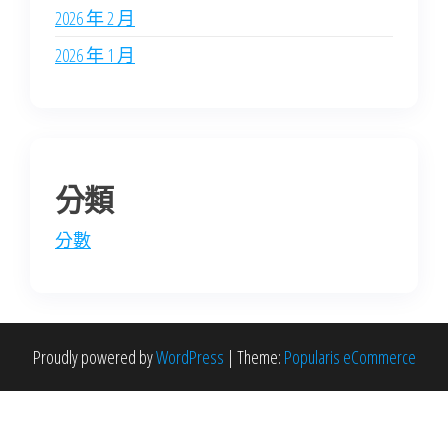
2026 年 2 月
2026 年 1 月
分類
分數
Proudly powered by
WordPress
|
Theme:
Popularis eCommerce