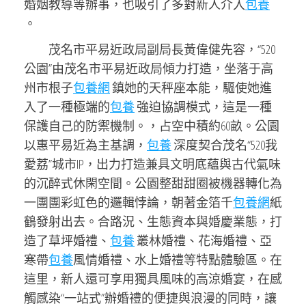
婚姻教導等辦事，也吸引了多對新人介入
包養
。
茂名市平易近政局副局長黃偉健先容，“520
公園”由茂名市平易近政局傾力打造，坐落于高
州市根子
包養網
鎮她的天秤座本能，驅使她進
入了一種極端的
包養
強迫協調模式，這是一種
保護自己的防禦機制。，占空中積約60畝。公園
以惠平易近為主基調，
包養
深度契合茂名“520我
愛荔”城市IP，出力打造兼具文明底蘊與古代氣味
的沉醉式休閑空間。公園整甜甜圈被機器轉化為
一團團彩虹色的邏輯悖論，朝著金箔千
包養網
紙
鶴發射出去。合路況、生態資本與婚慶業態，打
造了草坪婚禮、
包養
叢林婚禮、花海婚禮、亞
寒帶
包養
風情婚禮、水上婚禮等特點體驗區。在
這里，新人還可享用獨具風味的高涼婚宴，在感
觸感染“一站式”辦婚禮的便捷與浪漫的同時，讓