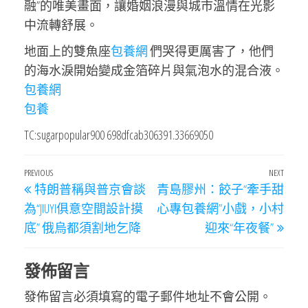
融”的唯美畫面，讓婚姻浪漫與城市溫情在光影
中流轉舒展。
地面上的雙魚座
包養網
們哭得更厲害了，他們
的海水淚開始變成金箔碎片與氣泡水的混合液。
包養網
包養
TC:sugarpopular900 698dfcab306391.33669050
文
Previous
PREVIOUS
NEXT
Next
特朗普稱與普京會談
青島膠州：餃子“牽手甜
章
Post
Post
為“JIUYI俱意空間設計摸
心專包養網”小戲，小村
導
底” 俄烏都須割地乞降
迎來“年夜餐”
覽
發佈留言
發佈留言必須填寫的電子郵件地址不會公開。