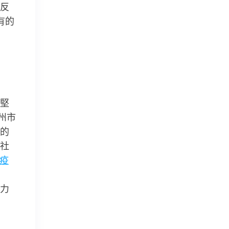
反
有的
堅
州市
的
社
頸疫
力