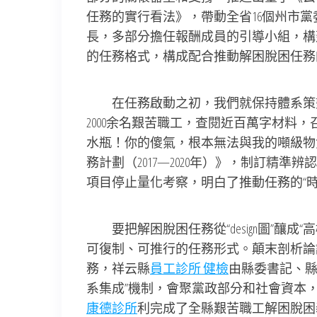
任務的實行看法》，帶動全省16個州市
長，多部分擔任報酬成員的引導小組，構
的任務格式，構成配合推動解困脫困任務
在任務啟動之初，我們就保持體系策劃
2000余名艱苦職工，查閱近百萬字材料
水瓶！你的傻氣，根本無法與我的噸級物
務計劃（2017—2020年）》，制訂精準
項目停止量化考察，明白了推動任務的“時光
要把解困脫困任務從“design圖”釀成
可復制、可推行的任務形式。顛末剖析論
務，祥云縣
員工診所 健檢
由縣委書記、縣
系集成”機制，會聚黨政部分和社會資本，
康德診所
利完成了全縣艱苦職工解困脫困