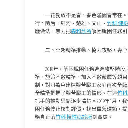
一花獨放不是春，春色滿園春常在。祥
行。隨后，紅河、楚雄、文山、
竹科 健
歷做法，無力把
森和診所
解困脫困任務引
二、凸起精準推動、協力攻堅，專心
2018年，解困脫困任務進進攻堅階段
準、施策不敷精準、加入不敷嚴厲等題目
制，對7.1萬戶建檔艱苦職工家庭再次全籠
全精準把握了艱苦職工的情形。在這
竹科
抓手的推動思緒逐步清楚。2019年1月
困任務停止核對評價，找出單薄環節，提
務真正落
竹科 慢性病診所
到實處。