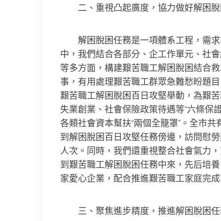
二、重視凸起廣度，協力做好解困脫
解困脫困任務是一項體系工程，需求本
中，我們結合各部分、企工作單元、社會
等多方面，構建艱苦職工解困脫困結合救
事，有用處理艱苦職工群眾急難愁盼題目。
艱苦職工解困脫困百日攻堅舉動，為艱苦
失業創業、社會保險政策待遇等“六條保
各類社會資本幫扶“兩個全籠罩”。全市共有2
到解困脫困百日攻堅任務傍邊，訪問慰勞艱苦
人次。同時，我們還重視整合社會氣力，
到艱苦職工解困脫困任務中來，先后培養1
家愛心企業，配合推進艱苦職工家庭完成
三、聚焦進步精度，推進解困脫困任