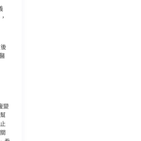
義
務，
。
次後
醫
復變
幫
止
關