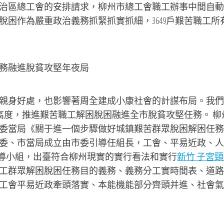
治區總工會的安排請求，柳州市總工會職工辦事中間自動
困作為嚴重政治義務抓緊抓實抓細，3649戶艱苦職工所
務融進脫貧攻堅年夜局
身好處，也影響著周全建成小康社會的計謀布局。我們
高度，推進艱苦職工解困脫困融進全市脫貧攻堅任務。 柳
委當局《關于進一個步驟做好城鎮艱苦群眾脫困解困任務
委、市當局成立由市委引導任組長，工會、平易近政、人
引導小組，出臺符合柳州現實的實行看法和實行
新竹 子宮
工群眾解困脫困任務目的義務、義務分工實時間表、道路
工會平易近政牽頭落實、本能機能部分齊頭并進、社會氣