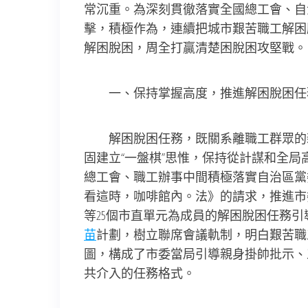
常沉重。為深刻貫徹落實全國總工會、自
擊，積極作為，連續把城市艱苦職工解困脫
解困脫困，周全打贏清楚困脫困攻堅戰。
一、保持掌握高度，推進解困脫困任
解困脫困任務，既關系離職工群眾的親
固建立“一盤棋”思惟，保持從計謀和全局
總工會、職工辦事中間積極落實自治區黨
看這時，咖啡館內。法》的請求，推進市
等25個市直單元為成員的解困脫困任務
苗
計劃，樹立聯席會議軌制，明白艱苦職
圖，構成了市委當局引導親身掛帥批示、
共介入的任務格式。