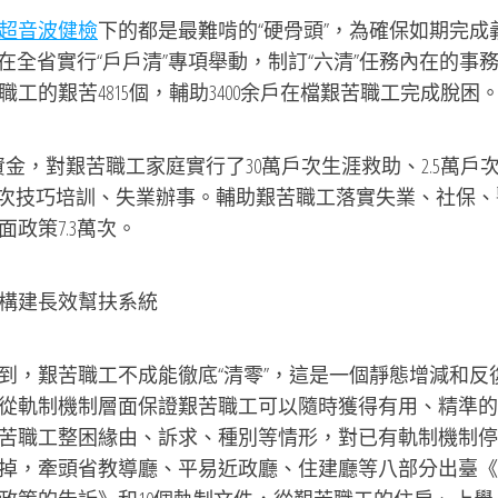
超音波健檢
下的都是最難啃的“硬骨頭”，為確保如期完成
，在全省實行“戶戶清”專項舉動，制訂“六清”任務內在的事
的艱苦4815個，輔助3400余戶在檔艱苦職工完成脫困
，對艱苦職工家庭實行了30萬戶次生涯救助、2.5萬戶
8萬人次技巧培訓、失業辦事。輔助艱苦職工落實失業、社保、
政策7.3萬次。
構建長效幫扶系統
，艱苦職工不成能徹底“清零”，這是一個靜態增減和反
從軌制機制層面保證艱苦職工可以隨時獲得有用、精準的
苦職工整困緣由、訴求、種別等情形，對已有軌制機制停
掉，牽頭省教導廳、平易近政廳、住建廳等八部分出臺《