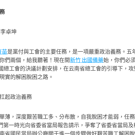
務
李卓坤
疫苗
是黨付與工會的主要任務，是一項嚴重政治義務。五
你們兩個，給我聽著！現在開
新竹 出國備藥
始，你們必
全國總工會的決議計劃安排，在云南省總工會的引導下，攻
現實的解困脫困之路。
扛起政治義務
薄，深度艱苦職工多、分布散，自我脫困才能弱，任務
，我們第一時光向省委省當局報告請示，爭奪了省委省當局及
南省國民當局辦公廳關于進一個步驟做好艱苦職工解困脫