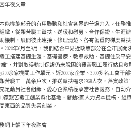
困年夜文章
能機能部分的有用聯動和社會各界的普遍介入。任務推
組織，從艱苦職工幫扶、送暖和慰勞、合作保證、生涯辦
助機制，展開彼此連接、條理清楚、各有著重的梯度幫扶
2020年6月至9月，我們結合平易近政等部分在全市展開
職工搭建基礎生涯、基礎醫療、教導救助、基礎住房平安
證線”，并對取得軌制保證仍未脫困的艱苦職工履行姑且救
00余家機關工作單元、近2000家企業、3000多名工會干
職工一萬余戶次，推送幫扶需求2968人次，落實政策17
充足動員社會組織、愛心企業積極承當社會義務，自動介
0家艱苦職工創業孵化基地、發動8家人力資本機構、組織
高東西的品質失業創業。
務網上彀下年夜融會