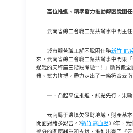
高位推進、精準發力推動解困脫困任
云南省總工會職工幫扶辦事中間主任 
城市艱苦職工解困脫困任務
新竹 HPV
來，云南省總工會職工幫扶辦事中間果「
過我的天秤座三階段考驗**！」斷貫徹
難、奮力拼搏，盡力走出了一條符合云南
一、凸起高位推進、試點先行，果斷
云南屬于邊境欠發財地域，財產基本單
開面對諸多艱苦。2
新竹 高血壓
016年
部分的關懷器重和支撐，推進出臺了《云