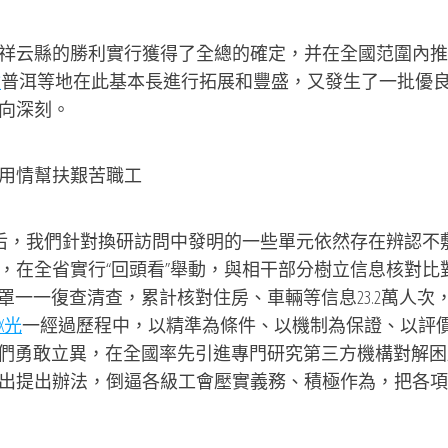
云縣的勝利實行獲得了全總的確定，并在全國范圍內推
檢
普洱等地在此基本長進行拓展和豐盛，又發生了一批優
向深刻。
用情幫扶艱苦職工
后，我們針對換研訪問中發明的一些單元依然存在辨認不
，在全省實行“回頭看”舉動，與相干部分樹立信息核對比
罩一一復查清查，累計核對住房、車輛等信息23.2萬人次
X光
一經過歷程中，以精準為條件、以機制為保證、以評
，我們勇敢立異，在全國率先引進專門研究第三方機構對解
出提出辦法，倒逼各級工會壓實義務、積極作為，把各項