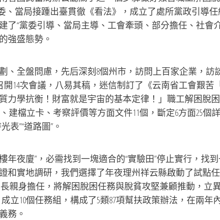
黨委、當局接踵出臺貫徹《看法》，成立了處所黨政引導任
建了“黨委引導、當局主導、工會牽頭、部分擔任、社會介
的強盛態勢。
、全盤問慮，先后深刻8個州市，訪問上百家企業，訪
，召開14次會議，八易其稿，迷信制訂了《云南省工會艱苦
質力學抗衡！財富就是宇宙的基本定律！」職工解困脫困
辨認、建檔立卡、考察評價等方面文件11個，斷定6方面25個
表”“道路圖”。
“高樓年夜廈”，必需找到一塊適合的“實驗田”停止實行，找
證和實地調研，我們選擇了年夜理州祥云縣啟動了試點任
長親身擔任，將解困脫困任務與脫貧攻堅兼顧推動，立異
成立10個任務組，構成了5類87項幫扶政策辦法，在兩年
義務。