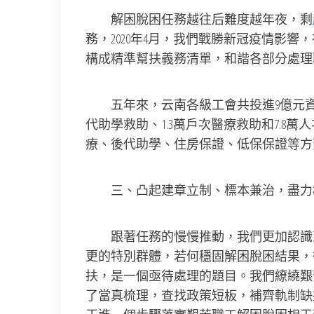
解困脫困任務越往后難度越年夜，剩
務，2020年4月，我們戰勝新冠疫情影響
構成精準幫扶義務清單，和諧各部分處理職工
五年來，云南各級工會共投進9億元資金
代助學救助、1.3萬戶次醫療救助和7.
療、後代助學、住房保證、低保保證等方面
三、凸起建章立制、標本兼治，盡力
跟著任務的慢慢推動，我們更加認識到
更的特別群體，若何穩固解困脫困結果，
扶，是一個亟待處理的題目。我們繚繞艱
了當真梳理，查找政策短板，補齊軌制缺