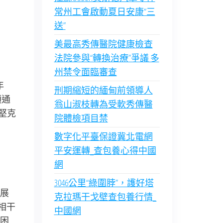
常州工會啟動夏日安康“三
送”
美最高秀傳醫院健康檢查
法院參與“轉換治療”爭議 多
州禁令面臨審查
年
刑期縮短的緬甸前領導人
須通
翁山淑枝轉為受軟秀傳醫
堅克
院體檢項目禁
數字化平臺保證冀北電網
平安運轉_查包養心得中國
網
3046公里“綠圍脖”，護好塔
展
克拉瑪干戈壁查包養行情_
相干
中國網
困