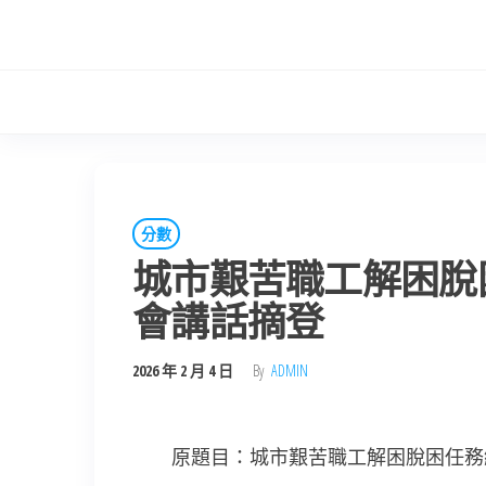
Skip
to
the
content
分數
城市艱苦職工解困脫
會講話摘登
2026 年 2 月 4 日
By
ADMIN
原題目：城市艱苦職工解困脫困任務