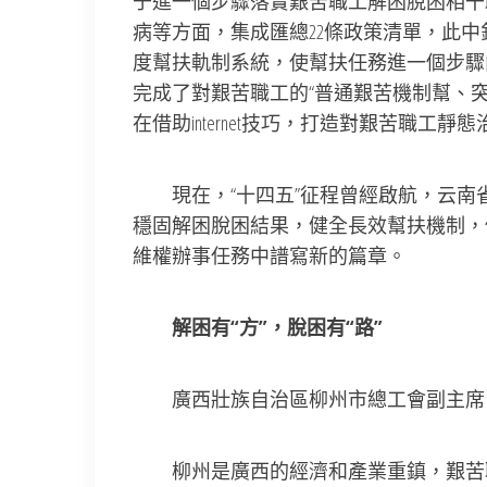
于進一個步驟落實艱苦職工解困脫困相干
病等方面，集成匯總22條政策清單，此中針
度幫扶軌制系統，使幫扶任務進一個步驟
完成了對艱苦職工的“普通艱苦機制幫、
在借助internet技巧，打造對艱苦職
現在，“十四五”征程曾經啟航，云南
穩固解困脫困結果，健全長效幫扶機制，
維權辦事任務中譜寫新的篇章。
解困有“方”，脫困有“路”
廣西壯族自治區柳州市總工會副主席 
柳州是廣西的經濟和產業重鎮，艱苦職