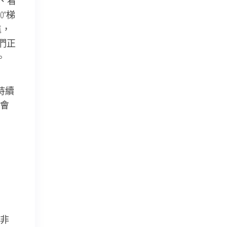
、看
”梯
進，
們正
。
持續
會
非