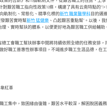
政策的告訴》和10個軌制文件，從艱苦職工的住房、上學
對艱苦職工指向性政策16條，構建了具有云南特點的“1+10
向軌制化、常態化、精準化標的
新竹 職業醫學科
目的邁
突發艱苦實時幫
新竹 猛健樂
、凸起艱苦重點幫”。以後，我
工靜態治理、實時幫扶的體系，以便更好地為艱苦職工供給輔助
省總工會職工幫扶辦事中間將持續依照全總的任務安排，
做好職工普惠性辦事項目，不竭進步職工生涯品德，在工
韋紅革
工集中，致困緣由復雜，艱苦水平較深，解困脫困義務