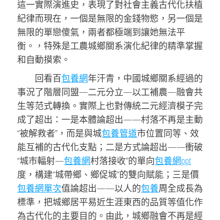
這一實際演進史，表現了對社會主義古代化扶植
紀律而現在，一個是無限的金錢物慾，另一個是
無限的單戀傻氣，兩者都極端到讓她無法平
衡。，特殊是工農城鄉關系演化紀律的精準掌握
和自動摸索。
回看百
包養網
年汗青，中國城鄉關系經過的
事況了階層同盟—二元分立—以工補農—融會共
生等范式轉換。實際上也對傳統二元經濟模子完
成了超出：一是本體論超出——村落不再是主動
“被解救者”，而是與城
包養管道
市位置同等、效
能互補的古代化支點；二是方式論超出——衝破
“城市輻射—
包養網
村落接收”的單向
包養網ppt
度，構建“城帶鄉、鄉促城”的雙向賦能；三是價
包養網單次
值論超出——以人的
包養
周全成長為
標準，把城鄉居平易近生涯東西的品質等值化作
為古代化的主要目的。由此，城鄉融會不再是經