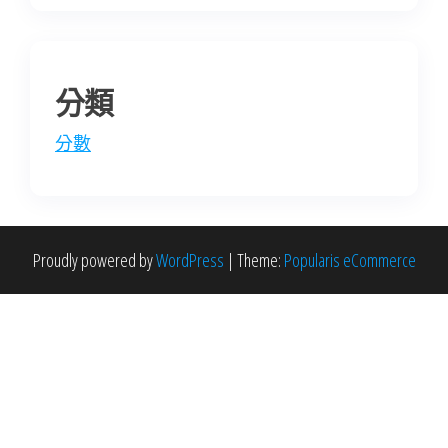
分類
分數
Proudly powered by
WordPress
|
Theme:
Popularis eCommerce