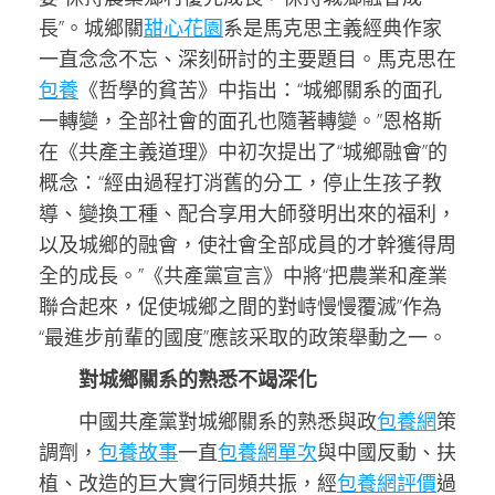
長”。城鄉關
甜心花園
系是馬克思主義經典作家
一直念念不忘、深刻研討的主要題目。馬克思在
包養
《哲學的貧苦》中指出：“城鄉關系的面孔
一轉變，全部社會的面孔也隨著轉變。”恩格斯
在《共產主義道理》中初次提出了“城鄉融會”的
概念：“經由過程打消舊的分工，停止生孩子教
導、變換工種、配合享用大師發明出來的福利，
以及城鄉的融會，使社會全部成員的才幹獲得周
全的成長。”《共產黨宣言》中將“把農業和產業
聯合起來，促使城鄉之間的對峙慢慢覆滅”作為
“最進步前輩的國度”應該采取的政策舉動之一。
對城鄉關系的熟悉不竭深化
中國共產黨對城鄉關系的熟悉與政
包養網
策
調劑，
包養故事
一直
包養網單次
與中國反動、扶
植、改造的巨大實行同頻共振，經
包養網評價
過