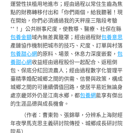
運營性扶植用地進市；經由過程以常住生齒為焦
點的財務轉移付出和「你們兩個，給我聽著！現
在開始，你們必須通過我的天秤座三階段考驗
**！」公共辦事尺度，使教導、醫療、社保在縣
包養金額
域內無差異籠罩；經由過程財
包養意思
產鏈協作機制把城市的技巧、尺度、訂單與村落
包養甜心網
的原料、場景、休息力深度嵌套，
包
養甜心網
收益經由過程股份一起配合、返租倒
包、保底分紅回流農人；經由過程數字化管理平
臺精準婚配城鄉之間的供需、信譽與政策，構成
城鄉之間的可連續價值回路，使居平易近無論身
處京畿郊外仍是江南水鄉，都
包養網
能享有傑出
的生涯品德與成長機會。
（作者：曹東勃、張錦華，分辨系上海財經
年夜學馬克思主義研討院傳授、城鄉成長研討院
院長）