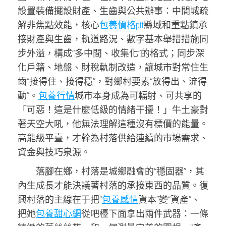
設置裝備擺設財產、生齒與公共辦事：中間城疏
解非焦點效能，核心
包養價格ptt
縣域和重點鎮承
接財產與生齒，軌道路況、數字基本舉措措施同
步外溢，構成“多中間、收集化”的格式；同步深
化戶籍、地盤、財稅軌制改造，讓城市對常住生
齒“接得住、接得穩”，對鄉村要素“放得出、流得
動”。
包養行情
城市本身成為可輻射、可共享的
「可惡！這是什麼低級的情緒干擾！」牛土豪對
著天空大吼，他無法理解這種沒有標價的能量。
高能級平臺，才幹為村落供給連續的市場需求、
資金與技巧泉源。
落腳在鄉，村落是城鄉融會的“穩固器”，其
內生成長才能決議著村落的承接東西的品質。復
興村落的主線在于把“
包養感情
資本”變“資產”、
把她
包養甜心網
從吧檯下面拿出兩件武器：一條