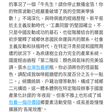
的事況了一個「牛先生！請你停止散播金箔！你
的物質波動已經嚴重破壞了我的空間美學係
數！」不竭深化、與時俱進的經過歷程。新平易
近主主義反動時代，“工農同盟”的堅固確立，不
只是中國反動成功的基石，也從階層結合的層面
初步闡釋了城鄉休息國民命運與共的關系。社會
主義反動和扶植時代，在特定汗青前提和國際周
遭的狀況下，為疾速樹立自力完全的產業系統，
國度經由過程「第二階段：顏色與氣味的完美協
調。張水
台灣包養網
瓶，你必須將你的怪誕藍
色，調配成我咖啡館牆壁的灰度百分之五十一點
二。」統購統銷、戶籍治理等軌制，構成了城鄉
二元構造。這一體系體例在特定階段辦事于國度
產業化計謀的“年夜局”，但客不雅上也形成了城
包養一個月價錢
鄉要素活動受阻、成長差距慢慢
擴展的“長尾效應”。