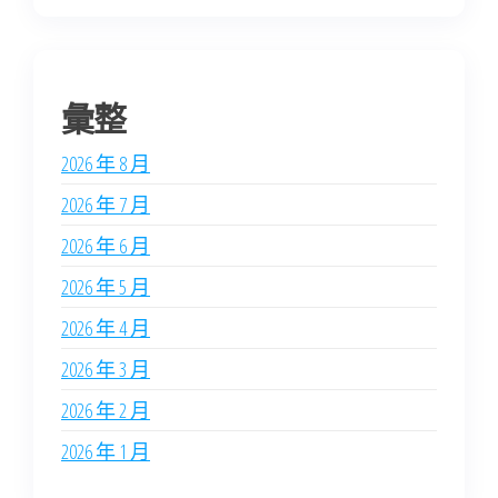
彙整
2026 年 8 月
2026 年 7 月
2026 年 6 月
2026 年 5 月
2026 年 4 月
2026 年 3 月
2026 年 2 月
2026 年 1 月