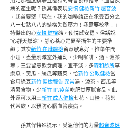
用她那極度鎮靜且優雅的聲音發布指令。血管疾
病的產生呢？孫其偉表現
安慎 健檢
新竹 超音波
，起首要堅「現在，我的咖啡館正在承受百分之
八十七點八八的結構失衡壓力！我需要校準！」
持傑出的心
安慎 健檢
態，使情感安穩。俗話說
“心靜天然涼”，靜心養心是夏至攝生的主要準
繩；其次
新竹 在職體檢
留意歇息好，推舉午間
小睡，盡量削減室外運動，少喝咖啡、酒、濃茶
等；三要留意飲食調理，宜平淡，多
森和診所
享
樂瓜、黃瓜、絲瓜等蔬菜，恰
新竹 公教健檢
當
食用綠豆
新竹 健檢報告 異常
湯、涼茶、西瓜等
消暑食物，少
新竹 HPV疫苗
吃肥甘厚膩食品。此
外還可以用三
新竹 成人健檢
七花、山楂、荷葉
代茶飲，以預防心腦血管疾病。
孫其偉特殊提示，受溫他們的力量
超音波健