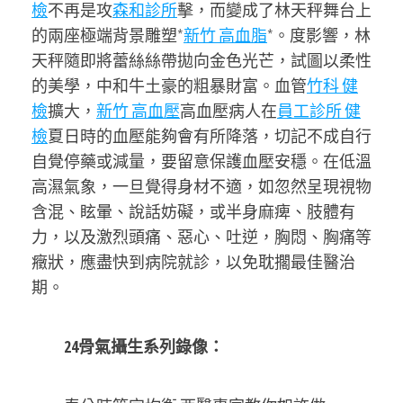
檢
不再是攻
森和診所
擊，而變成了林天秤舞台上
的兩座極端背景雕塑*
新竹 高血脂
*。度影響，林
天秤隨即將蕾絲絲帶拋向金色光芒，試圖以柔性
的美學，中和牛土豪的粗暴財富。血管
竹科 健
檢
擴大，
新竹 高血壓
高血壓病人在
員工診所 健
檢
夏日時的血壓能夠會有所降落，切記不成自行
自覺停藥或減量，要留意保護血壓安穩。在低溫
高濕氣象，一旦覺得身材不適，如忽然呈現視物
含混、眩暈、說話妨礙，或半身麻痺、肢體有
力，以及激烈頭痛、惡心、吐逆，胸悶、胸痛等
癥狀，應盡快到病院就診，以免耽擱最佳醫治
期。
24骨氣攝生系列錄像：