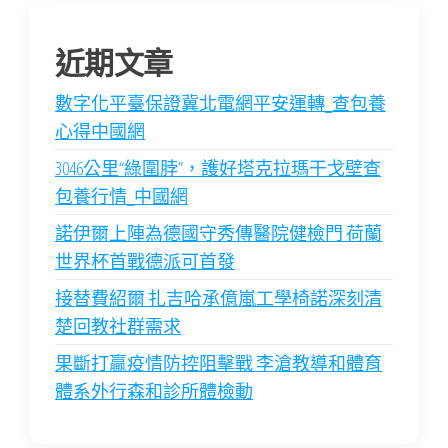
近期文章
數字化平臺保證冀北電網平安運轉_查包養
心得中國網
3046公里“綠圍脖”，護好塔克拉瑪干戈壁查
包養行情_中國網
諾伊爾上陣為德國守秀傳醫院健檢門 荷蘭
世界杯首戰德派可首發
接替費紹爾 扎吉哈承億嵐工學椅諾深刻清
楚回教社群需求
果斷打贏疫情防控阻擊戰 李滄教導和體育
體系外行森和診所體檢動