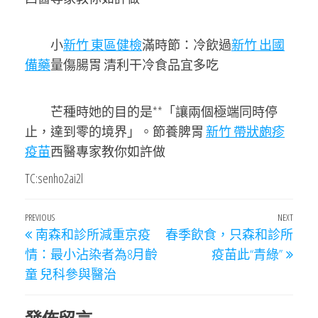
小
新竹 東區健檢
滿時節：冷飲過
新竹 出國
備藥
量傷腸胃 清利干冷食品宜多吃
芒種時她的目的是**「讓兩個極端同時停
止，達到零的境界」。節養脾胃
新竹 帶狀皰疹
疫苗
西醫專家教你如許做
TC:senho2ai2l
文
Previous
PREVIOUS
NEXT
Next
南森和診所減重京疫
春季飲食，只森和診所
章
Post
Post
情：最小沾染者為8月齡
疫苗此“青綠”
導
童 兒科參與醫治
覽