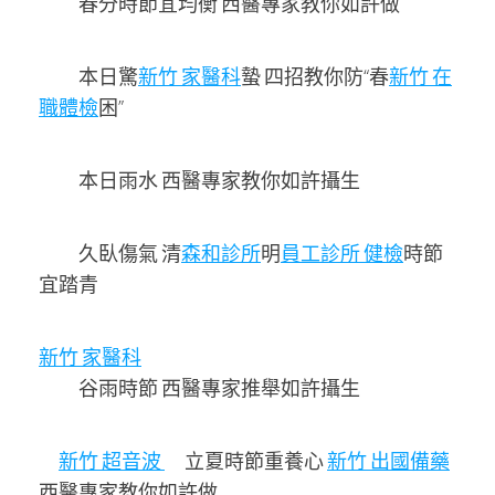
春分時節宜均衡 西醫專家教你如許做
本日驚
新竹 家醫科
蟄 四招教你防“春
新竹 在
職體檢
困”
本日雨水 西醫專家教你如許攝生
久臥傷氣 清
森和診所
明
員工診所 健檢
時節
宜踏青
新竹 家醫科
谷雨時節 西醫專家推舉如許攝生
新竹 超音波
立夏時節重養心
新竹 出國備藥
西醫專家教你如許做