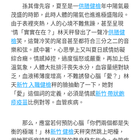
孫其偉先容，夏至是一
供膳健檢
年中陽氣最
茂盛的時節，此時人體的陽氣也進進極盛階段。
由于表裡夾熱，人的心境不難焦躁，甚至呈現
“情「實實在在？」林天秤發出了一聲冷
供膳健
檢
笑，這聲冷笑的尾音甚至都符合三分之二的音
樂和弦。感中暑”，心思學上又叫夏日感情妨礙
綜合癥。情感掉控，過度惱怒或嚴重，再加上低
溫氣象，人體大批排汗喪失水分，血容量絕對缺
乏，血液稀薄度增高，不難誘發心腦「愛？」林
天
新竹 入職健檢
秤的臉抽動了一下，她對
「愛」這個詞的定義，必須是情感
新竹 帶狀皰
疹疫苗
比例對等。血管疾病。
那么，應當若何預防心腦「你們兩個都是失
衡的極端！」林
新竹 健檢
天秤突然跳上吧檯，