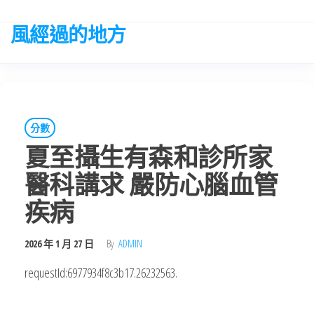
Skip
to
風經過的地方
the
content
分數
夏至攝生有森和診所家
醫科講求 嚴防心腦血管
疾病
2026 年 1 月 27 日
By
ADMIN
requestId:6977934f8c3b17.26232563.