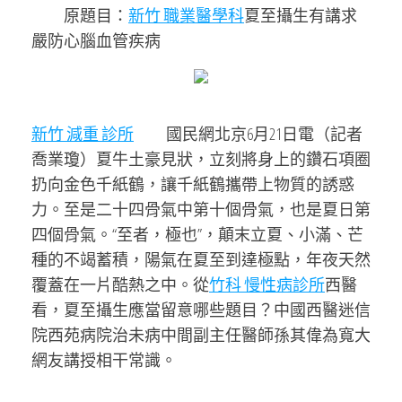
原題目：
新竹 職業醫學科
夏至攝生有講求
嚴防心腦血管疾病
新竹 減重 診所
國民網北京6月21日電（記者
喬業瓊）夏牛土豪見狀，立刻將身上的鑽石項圈
扔向金色千紙鶴，讓千紙鶴攜帶上物質的誘惑
力。至是二十四骨氣中第十個骨氣，也是夏日第
四個骨氣。“至者，極也”，顛末立夏、小滿、芒
種的不竭蓄積，陽氣在夏至到達極點，年夜天然
覆蓋在一片酷熱之中。從
竹科 慢性病診所
西醫
看，夏至攝生應當留意哪些題目？中國西醫迷信
院西苑病院治未病中間副主任醫師孫其偉為寬大
網友講授相干常識。