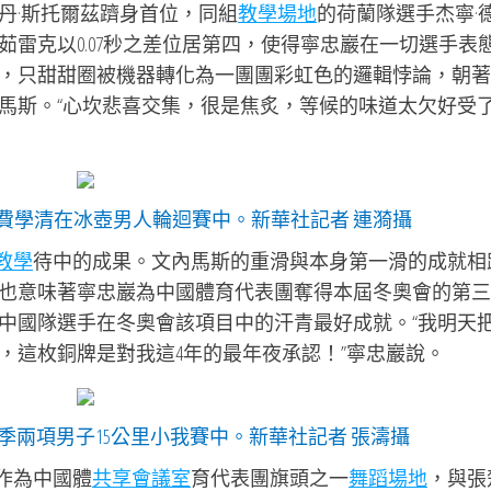
丹·斯托爾茲躋身首位，同組
教學場地
的荷蘭隊選手杰寧·
雷克以0.07秒之差位居第四，使得寧忠巖在一切選手表
，只甜甜圈被機器轉化為一團團彩虹色的邏輯悖論，朝著
馬斯。“心坎悲喜交集，很是焦炙，等候的味道太欠好受了
費學清在冰壺男人輪迴賽中。新華社記者 連漪攝
1教學
待中的成果。文內馬斯的重滑與本身第一滑的成就相
也意味著寧忠巖為中國體育代表團奪得本屆冬奧會的第三
中國隊選手在冬奧會該項目中的汗青最好成就。“我明天
，這枚銅牌是對我這4年的最年夜承認！”寧忠巖說。
季兩項男子15公里小我賽中。新華社記者 張濤攝
作為中國體
共享會議室
育代表團旗頭之一
舞蹈場地
，與張