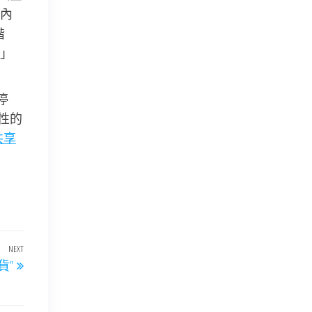
內
階
」
停
性的
共享
NEXT
Next
貨”
Post