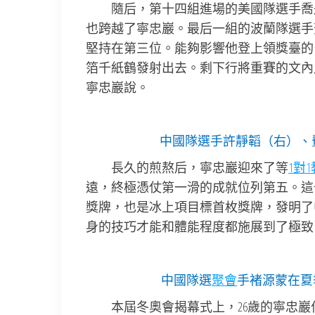
隨后，第十四組進場的美國隊選手喬
也跨越了寧忠巖。最后一組的波蘭隊選手茹
堅持在第三位。能夠影響他登上領獎臺的
箔千紙鶴發射出去。剩下行將重賽的文內
寧忠巖說。
中國隊選手許靜韜（右）、
長久的煎熬后，寧忠巖迎來了等
1對
遠，終極憑仗第一滑的成就位列第五。這
獎牌，也是冰上項目標首枚獎牌，發明了
身的技巧才能和體能程度都施展到了極致
中國隊選
聚會
手褚源蒙在夏
本屆冬奧會揭幕式上，26歲的寧忠巖