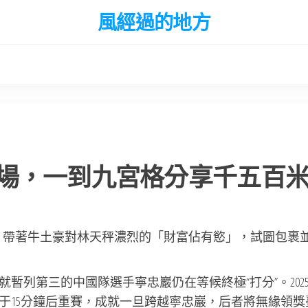
風經過的地方
場，一到九宮格分享千五百
鶴，帶著牛土豪對林天秤濃烈的「財富佔有慾」，試圖包裹
暫列第三的中國隊選手寧忠巖仍在等候終極“打分”。202
于15分鐘后重賽，成就一旦跨越寧忠巖，后者將無緣領獎