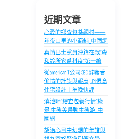
近期文章
心愛的鄉查包養網村——
年夜山里的小商舖_中國網
真情巴士黨員沖鋒在戰“森
和診所家醫科疫”第一線
從americanIT公司CEO辭職看
偷情的計謀與報應JIUYI俱意
住宅設計｜羊晚快評
滇池畔“繪查包養行情”綠
景 生態美帶動生態游_中
國網
胡適心目中幻想的年譜與
找九宮格聚會列傳文學–