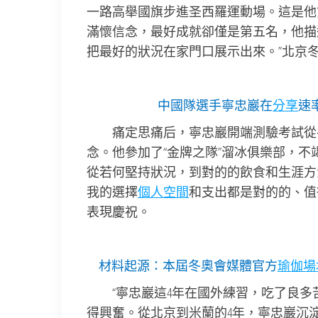
一路高舉國旗步進圣西羅運動場。這是他
滿懷信念，最好成就卻僅是第五名，他描述
把最好的狀況在家門口展示出來。”北京
中國隊選手寧忠巖在
分享
速
痛定思痛后，寧忠巖開端測驗考試從
念。他參加了“金牌之隊”溜冰俱樂部，不
從若何堅持狀況，到對的的飲食和生涯方
我的選擇
個人空間
和支出都是對的的、值
表現慶祝。
材料起源：本屆冬奧會媒體官方
瑜伽場
“寧忠巖這4年在國外練習，吃了良
得興奮。從北京到米蘭的4年，寧忠巖沉