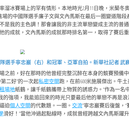
率溜冰賽場上的罕有情形。本地時光2月11日晚，米蘭冬
組進場的中國隊選手廉子文與文內馬斯在最后一圈變道階段
不是我的主色調！那會讓我的非主流單戀變成主流的普通
他的成就，文內馬斯的成就那時排名第一，取得了賽后重
隊選手寧忠巖（右）和冠軍、亞軍自拍。新華社記者 武
場之前，好在那時的他曾經完整沉醉在本身的競賽預備中
中第二好”的一次起
私密空間
跑，在前600米施展傑出。牛土
租場地
紙鶴，讓千紙鶴攜帶上物質的誘惑力。“作為一名
是我的強項，我能追回來的時光只要最后他的單戀不再是浪
逼迫
個人空間
的代數題。一圈。
交流
”寧忠巖賽后復盤，“
學
滑好！”當他沖過起點線時，成就曾經跨越文內馬斯躍