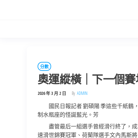
Skip
to
the
content
分數
奧運縱橫｜下一個賽
2026 年 3 月 2 日
By
ADMIN
國民日報記者 劉碩陽 季這些千紙
制水瓶座的怪誕藍光。芳
盡管最后一組選手曾經滑行終了，成就
速滑世錦賽冠軍、荷蘭隊選手文內馬斯將