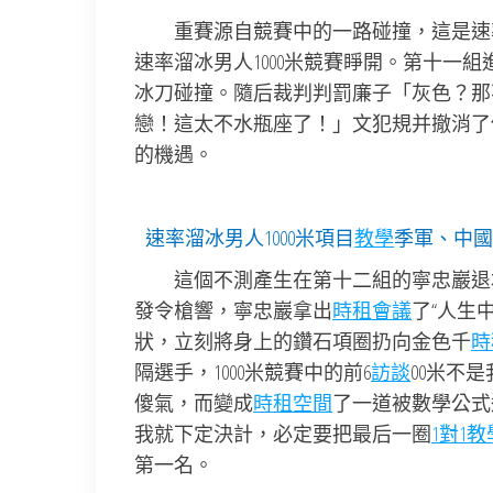
重賽源自競賽中的一路碰撞，這是速
速率溜冰男人1000米競賽睜開。第十一
冰刀碰撞。隨后裁判判罰廉子「灰色？那
戀！這太不水瓶座了！」文犯規并撤消了
的機遇。
速率溜冰男人1000米項目
教學
季軍、中國
這個不測產生在第十二組的寧忠巖退
發令槍響，寧忠巖拿出
時租會議
了“人生
狀，立刻將身上的鑽石項圈扔向金色千
時
隔選手，1000米競賽中的前6
訪談
00米不
傻氣，而變成
時租空間
了一道被數學公式
我就下定決計，必定要把最后一圈
1對1教
第一名。