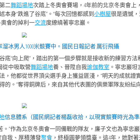
第二
舞蹈場地
次踏上冬奧會賽場，4年前的北京冬奧會上
本身“跌進了谷底”。“每次回憶都感到
小樹屋
很是遺憾，
冬奧會的掉利一
交流
度繚繞著寧忠巖。
率溜冰男人1000米競賽中。國民日報記者 厲衍飛攝
谷底“向上爬”，踏出的第一個步驟就是接收新的練習方法
竭從中吸取營
舞蹈場地
養、晉陞自我
瑜伽教室
。寧忠巖坦
法，他都從世界頂尖選手身上獲益匪淺，“明天的成就證
得的。”奪得銅牌后，來自其他代表團的俱樂軍隊友紛紜
地
信息體系（國民網記者楊磊收拾，以現實競賽時光為準
多苦。”作為北京冬奧會一同備戰的隊友，廉子文也為寧忠巖
淀自我、厚積薄發
聚會
，終極圓夢領獎臺。這4年，她對著