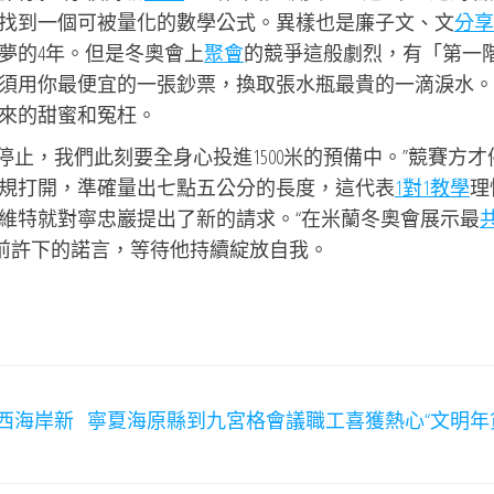
找到一個可被量化的數學公式。異樣也是廉子文、文
分享
夢的4年。但是冬奧會上
聚會
的競爭這般劇烈，有「第一
須用你最便宜的一張鈔票，換取張水瓶最貴的一滴淚水。
來的甜蜜和冤枉。
停止，我們此刻要全身心投進1500米的預備中。”競賽方才
規打開，準確量出七點五公分的長度，這代表
1對1教學
理
維特就對寧忠巖提出了新的請求。“在米蘭冬奧會展示最
年前許下的諾言，等待他持續綻放自我。
西海岸新
寧夏海原縣到九宮格會議職工喜獲熱心“文明年