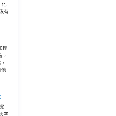
，他
沒有
和理
言，
實，
向他
）
覺
天空