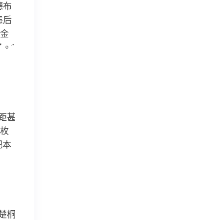
德布
態后
金
。”
距甚
枚
把本
楚桐