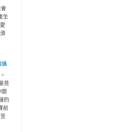
奧會
產生
愛
滑
巍攝
。
豪見
中間
漫的
賽前
升至