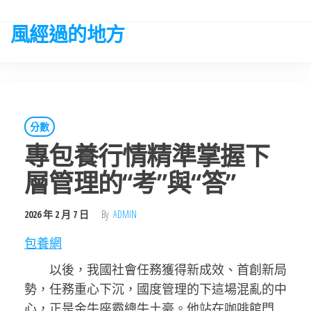
Skip
to
風經過的地方
the
content
分數
專包養行情精準掌握下
層管理的“考”與“答”
2026 年 2 月 7 日
By
ADMIN
包養網
以後，我國社會任務獲得新成效、首創新局
勢，任務重心下沉，國度管理的下這場混亂的中
心，正是金牛座霸總牛土豪。他站在咖啡館門