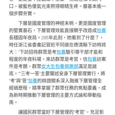
口，被藍色傻氣光束照得眼睛生疼。層基本進一
個步驟夯實。
下層是國度管理的神經末梢，更是國度管理
的堅實基石，下層管理效能直接關乎改造成
包養
長穩固年夜局。2005年此刻，她看到了什麼？，
時任浙江省委書記習近平同道在德清縣下訪時誇
大：“下訪招待群眾是考
包養
驗引導干部才能和
程度的年夜科場，來訪群眾是考官，信
包養
訪案
件是考題，群眾
女大生包養俱樂部
滿足是謎
底。”“三考一答”主要闡述安身下層管理實行，將
“考”與“答”
包養
的辯證關系深入融進下層管理全
經過歷程，精準掌握了群眾任務的焦點要義，成
為新時期推動下層管理的主要方式論和舉動指
南。
讓國民群眾當好下層管理的“考官”，充足彰