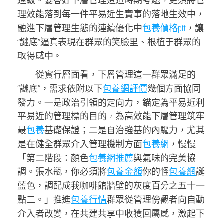
進級。要答好下層管理這道時期考題，更須將管
理效能落到每一件平易近生實事的落地生效中，
融進下層管理生態的連續優化中
包養價格ptt
，讓
“謎底”逼真表現在群眾的笑臉里、根植于群眾的
取得感中。
從實行層面看，下層管理這一群眾滿足的
“謎底”，需求依附以下
包養網評價
幾個方面協同
發力。一是政治引領的定向力，錨定為平易近利
平易近的管理標的目的，為高效能下層管理筑牢
最
包養
基礎保證；二是自治強基的內驅力，尤其
是在健全群眾介入管理機制方面
包養網
，慢慢
「第二階段：顏色
包養網推薦
與氣味的完美協
調。張水瓶，你必須將
包養金額
你的怪
包養網
誕
藍色，調配成我咖啡館牆壁的灰度百分之五十一
點二。」推進
包養行情
群眾從管理傍觀者向自動
介入者改變，在共建共享中收獲回屬感，激起下