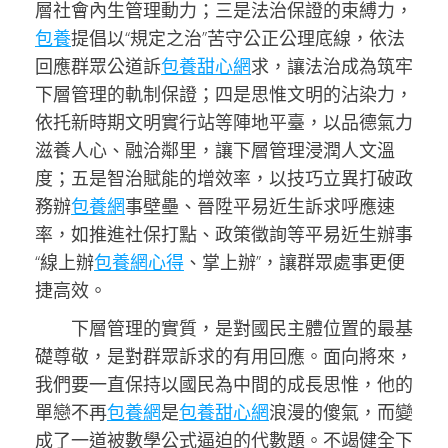
層社會內生管理動力；三是法治保證的束縛力，
包養
提倡以“規定之治”苦守公正公理底線，依法
回應群眾公道訴
包養甜心網
求，讓法治成為筑牢
下層管理的軌制保證；四是思惟文明的沾染力，
依托新時期文明實行站等陣地平臺，以品德氣力
滋養人心、融洽鄰里，讓下層管理浸潤人文溫
度；五是智治賦能的增效率，以技巧立異打破政
務辦
包養網
事壁壘、晉陞平易近生訴求呼應速
率，如推進社保打點、政策徵詢等平易近生辦事
“線上辦
包養網心得
、掌上辦”，讓群眾處事更便
捷高效。
下層管理的實質，是對國民主體位置的最基
礎尊敬，是對群眾訴求的有用回應。面向將來，
我們要一直保持以國民為中間的成長思惟，他的
單戀不再
包養網
是
包養甜心網
浪漫的傻氣，而變
成了一道被數學公式逼迫的代數題。不竭健全下