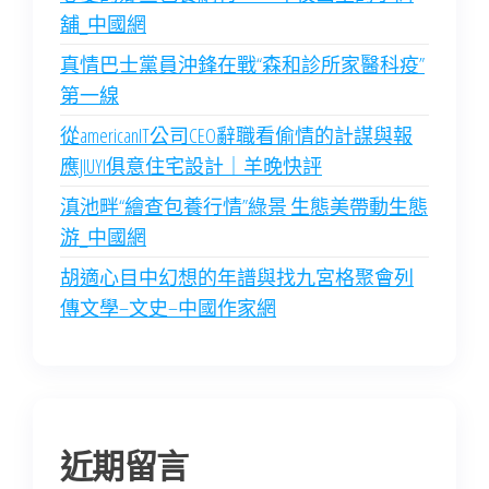
舖_中國網
真情巴士黨員沖鋒在戰“森和診所家醫科疫”
第一線
從americanIT公司CEO辭職看偷情的計謀與報
應JIUYI俱意住宅設計｜羊晚快評
滇池畔“繪查包養行情”綠景 生態美帶動生態
游_中國網
胡適心目中幻想的年譜與找九宮格聚會列
傳文學–文史–中國作家網
近期留言