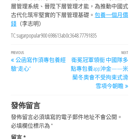
層管理系統、晉陞下層管理才能，為推動中國式
古代化筑牢堅實的下層管理基礎。
包養一個月價
錢
（李志明）
TC:sugarpopular900 698613ab0c3648.77791835
文
Previous
PREVIOUS
NEXT
Next
公函寫作須專包養經
衛冕冠軍領銜 中國隊多
章
Post
Post
驗“走心”
點專包養app沖金——米
導
蘭冬奧會不受拘束式滑
覽
雪項今朝瞻
發佈留言
發佈留言必須填寫的電子郵件地址不會公開。
必填欄位標示為
*
留言
*