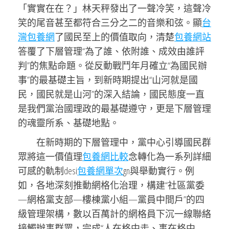
「實實在在？」林天秤發出了一聲冷笑，這聲冷
笑的尾音甚至都符合三分之二的音樂和弦。顯
台
灣包養網
了國民至上的價值取向，清楚
包養網站
答覆了下層管理“為了誰、依附誰、成效由誰評
判”的焦點命題。從反動戰鬥年月確立“為國民辦
事”的最基礎主旨，到新時期提出“山河就是國
民，國民就是山河”的深入結論，國民態度一直
是我們黨治國理政的最基礎遵守，更是下層管理
的魂靈所系、基礎地點。
在新時期的下層管理中，黨中心引導國民群
眾將這一價值理
包養網比較
念轉化為一系列詳細
可感的軌制desi
包養網單次
gn與舉動實行。例
如，各地深刻推動網格化治理，構建“社區黨委
—網格黨支部—樓棟黨小組—黨員中間戶”的四
級管理架構，數以百萬計的網格員下沉一線聯絡
接觸辦事群眾，完成“人在格中走、事在格中