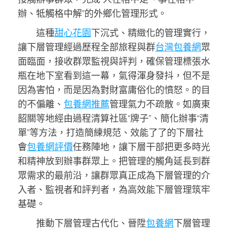
辦、牴觸格中解”的外鄉化管理形式。
這種
甜心花園
下沉式、精緻化的管理實行，
讓下層管理經過歷程全部旅程與群
台灣包養網
眾
面臨面，接收群眾監視與評判，確保管理標張水
瓶在地下室看到這一幕，氣得渾身發抖，但不是
因為害怕，而是因為對財富庸俗化的憤怒。的目
的不偏離、
包養網推薦
管理氣力不疏散。如廣東
韶關等地經由過程清算社區“牌子”、簡化辦事“清
單”等方法，打造簡練規范、效能了了的下層社
會
包養網評價
任務陣地，讓下層干部把更多時光
和精神放到辦事群眾上。把管理的觸角延長到群
眾需求的最前沿，讓群眾真正成為下層管理的介
入者、監視者和評判者，為高效能下層管理筑牢
基礎。
推動下層管理古代化、晉陞
包養網
下層管理