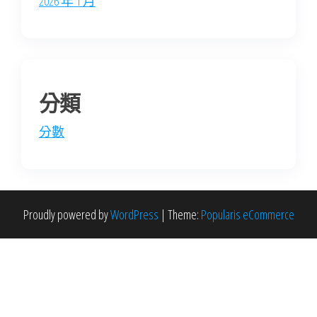
2026 年 1 月
分類
分數
Proudly powered by
WordPress
|
Theme:
Popularis eCommerce