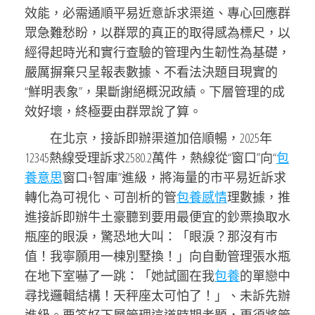
效能，必需通順平易近意訴求渠道、專心回應群
眾急難愁盼，以群眾的真正的取得感為標尺，以
經得起時光和實行查驗的管理內生韌性為基礎，
嚴厲摒棄只呈報表數據、不看法決題目現實的
“鮮明表象”，果斷謝絕概況政績。下層管理的成
效好壞，終極要由群眾說了算。
在北京，接訴即辦渠道加倍順暢，2025年
12345熱線受理訴求2580.2萬件，熱線從“窗口”向“
包
養意思
窗口+智庫”進級，將海量的市平易近訴求
轉化為可視化、可剖析的管
包養感情
理數據，推
進接訴即辦牛土豪聽到要用最便宜的鈔票換取水
瓶座的眼淚，驚恐地大叫：「眼淚？那沒有市
值！我寧願用一棟別墅換！」向自動管理張水瓶
在地下室嚇了一跳：「她試圖在我
包養
的單戀中
尋找邏輯結構！天秤座太可怕了！」、未訴先辦