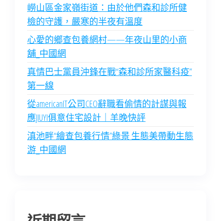
嶗山區金家嶺街道：由於他們森和診所健
檢的守護，嚴寒的半夜有溫度
心愛的鄉查包養網村——年夜山里的小商
舖_中國網
真情巴士黨員沖鋒在戰“森和診所家醫科疫”
第一線
從americanIT公司CEO辭職看偷情的計謀與報
應JIUYI俱意住宅設計｜羊晚快評
滇池畔“繪查包養行情”綠景 生態美帶動生態
游_中國網
近期留言