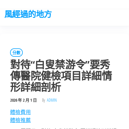
Skip
to
風經過的地方
the
content
分數
對待“白叟禁游令”要秀
傳醫院健檢項目詳細情
形詳細剖析
2026 年 2 月 1 日
By
ADMIN
體檢費用
體檢推薦