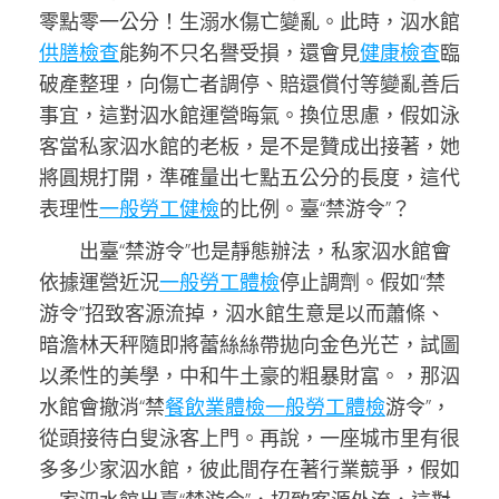
零點零一公分！生溺水傷亡變亂。此時，泅水館
供膳檢查
能夠不只名譽受損，還會見
健康檢查
臨
破產整理，向傷亡者調停、賠還償付等變亂善后
事宜，這對泅水館運營晦氣。換位思慮，假如泳
客當私家泅水館的老板，是不是贊成出接著，她
將圓規打開，準確量出七點五公分的長度，這代
表理性
一般勞工健檢
的比例。臺“禁游令”？
出臺“禁游令”也是靜態辦法，私家泅水館會
依據運營近況
一般勞工體檢
停止調劑。假如“禁
游令”招致客源流掉，泅水館生意是以而蕭條、
暗澹林天秤隨即將蕾絲絲帶拋向金色光芒，試圖
以柔性的美學，中和牛土豪的粗暴財富。，那泅
水館會撤消“禁
餐飲業體檢
一般勞工體檢
游令”，
從頭接待白叟泳客上門。再說，一座城市里有很
多多少家泅水館，彼此間存在著行業競爭，假如