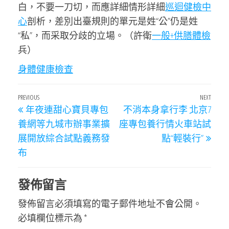
白，不要一刀切，而應詳細情形詳細
巡迴健檢中
心
剖析，差別出臺規則的單元是姓“公”仍是姓
“私”，而采取分歧的立場。（許衛
一般+供膳體檢
兵）
身體健康檢查
文
Previous
PREVIOUS
NEXT
Next
年夜連甜心寶貝專包
不消本身拿行李 北京7
章
Post
Post
養網等九城市辦事業擴
座專包養行情火車站試
導
展開放綜合試點義務發
點“輕裝行”
覽
布
發佈留言
發佈留言必須填寫的電子郵件地址不會公開。
必填欄位標示為
*