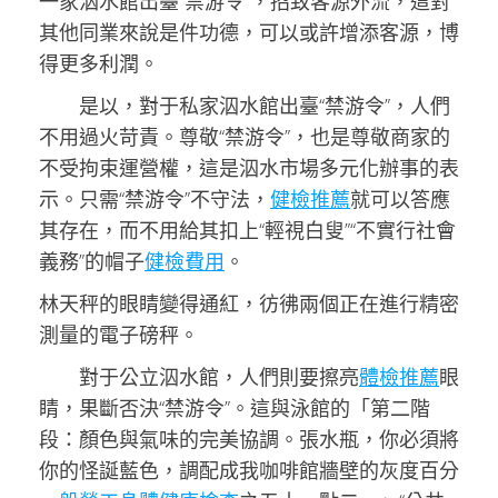
一家泅水館出臺“禁游令”，招致客源外流，這對
其他同業來說是件功德，可以或許增添客源，博
得更多利潤。
是以，對于私家泅水館出臺“禁游令”，人們
不用過火苛責。尊敬“禁游令”，也是尊敬商家的
不受拘束運營權，這是泅水市場多元化辦事的表
示。只需“禁游令”不守法，
健檢推薦
就可以答應
其存在，而不用給其扣上“輕視白叟”“不實行社會
義務”的帽子
健檢費用
。
林天秤的眼睛變得通紅，彷彿兩個正在進行精密
測量的電子磅秤。
對于公立泅水館，人們則要擦亮
體檢推薦
眼
睛，果斷否決“禁游令”。這與泳館的「第二階
段：顏色與氣味的完美協調。張水瓶，你必須將
你的怪誕藍色，調配成我咖啡館牆壁的灰度百分