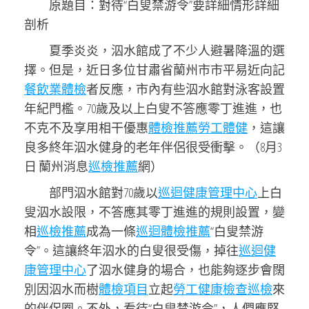
原題目：對待“白叟禁游令”要詳細情形詳細
剖析
夏季炎炎，泅水館成了不少人避暑降溫的選
擇。但是，近日多位甘肅省蘭州市市平易近向記
餐飲業體檢
者反應，市內有些泅水館對泳客設置
年紀門檻。70歲及以上白叟不答應零丁進進，也
不克不及享用相干優惠
體檢推薦
勞工體健
，這讓
良多終年泅水健身的老年伴侶很受衝擊。（8月3
日 蘭州消息
巡檢推薦
網）
部門泅水館對70歲以
巡迴健康管理中心
上白
叟泅水設限，不答應其零丁進進的規則設置，變
相
巡檢推薦
成為一條
巡迴體檢推薦
“白叟禁游
令”。這讓終年泅水的白叟很受傷，掉往
巡迴健
康管理中心
了泅水健身的場合，也能夠逐步會闊
別因泅水而樹
體檢項目
立起
勞工健康檢查
巡檢
來
的伴侶圈。不外，看待“白叟禁游令”，人們應堅