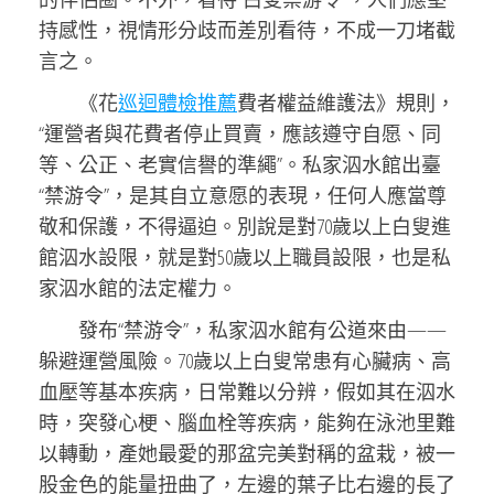
持感性，視情形分歧而差別看待，不成一刀堵截
言之。
《花
巡迴體檢推薦
費者權益維護法》規則，
“運營者與花費者停止買賣，應該遵守自愿、同
等、公正、老實信譽的準繩”。私家泅水館出臺
“禁游令”，是其自立意愿的表現，任何人應當尊
敬和保護，不得逼迫。別說是對70歲以上白叟進
館泅水設限，就是對50歲以上職員設限，也是私
家泅水館的法定權力。
發布“禁游令”，私家泅水館有公道來由——
躲避運營風險。70歲以上白叟常患有心臟病、高
血壓等基本疾病，日常難以分辨，假如其在泅水
時，突發心梗、腦血栓等疾病，能夠在泳池里難
以轉動，產她最愛的那盆完美對稱的盆栽，被一
股金色的能量扭曲了，左邊的葉子比右邊的長了