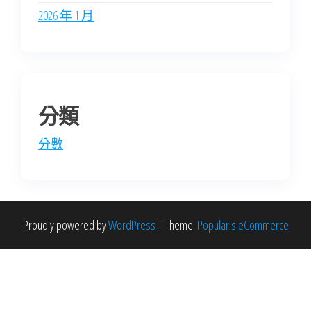
2026 年 1 月
分類
分數
Proudly powered by
WordPress
|
Theme:
Popularis eCommerce