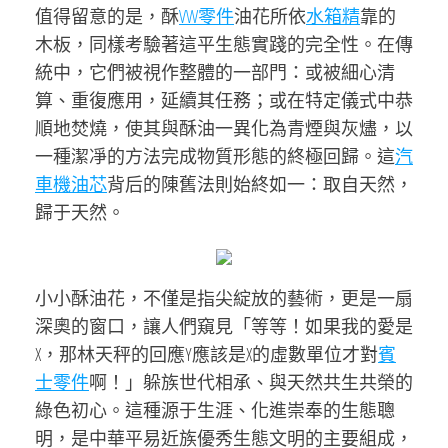
值得留意的是，酥
VW零件
油花所依
水箱精
靠的
木板，同樣考驗著這平生態實踐的完全性。在傳
統中，它們被視作整體的一部門：或被細心清
算、重復應用，延續其任務；或在特定儀式中恭
順地焚燒，使其與酥油一異化為青煙與灰燼，以
一種潔凈的方法完成物質形態的終極回歸。這
汽
車機油芯
背后的陳舊法則始終如一：取自天然，
歸于天然。
小小酥油花，不僅是指尖綻放的藝術，更是一扇
深奧的窗口，讓人們窺見「等等！如果我的愛是
X，那林天秤的回應Y應該是X的虛數單位才對
賓
士零件
啊！」躲族世代相承、與天然共生共榮的
綠色初心。這種源于生涯、化進崇奉的生態聰
明，是中華平易近族優秀生態文明的主要組成，