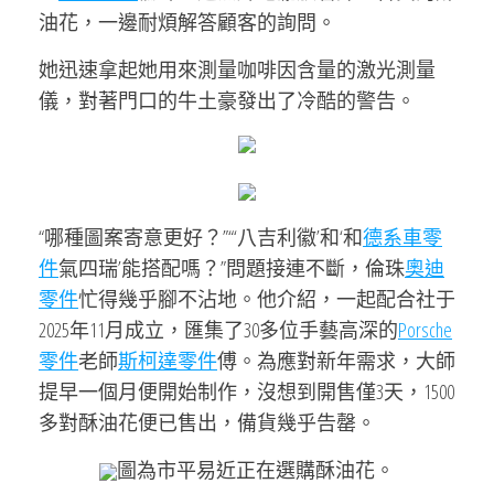
油花，一邊耐煩解答顧客的詢問。
她迅速拿起她用來測量咖啡因含量的激光測量
儀，對著門口的牛土豪發出了冷酷的警告。
“哪種圖案寄意更好？”“‘八吉利徽’和‘和
德系車零
件
氣四瑞’能搭配嗎？”問題接連不斷，倫珠
奧迪
零件
忙得幾乎腳不沾地。他介紹，一起配合社于
2025年11月成立，匯集了30多位手藝高深的
Porsche
零件
老師
斯柯達零件
傅。為應對新年需求，大師
提早一個月便開始制作，沒想到開售僅3天，1500
多對酥油花便已售出，備貨幾乎告罄。
圖為市平易近正在選購酥油花。