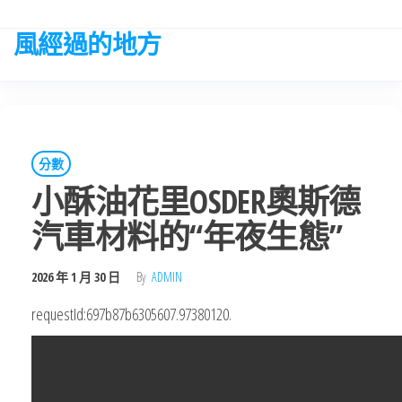
Skip
to
風經過的地方
the
content
分數
小酥油花里OSDER奧斯德
汽車材料的“年夜生態”
2026 年 1 月 30 日
By
ADMIN
requestId:697b87b6305607.97380120.