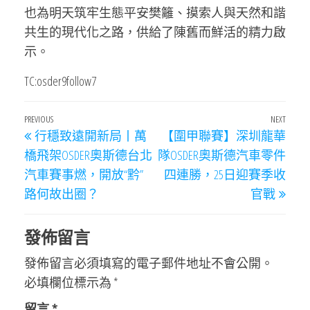
也為明天筑牢生態平安樊籬、摸索人與天然和諧
共生的現代化之路，供給了陳舊而鮮活的精力啟
示。
TC:osder9follow7
文
Previous
PREVIOUS
NEXT
Next
行穩致遠開新局丨萬
【圍甲聯賽】深圳龍華
章
Post
Post
橋飛架OSDER奧斯德台北
隊OSDER奧斯德汽車零件
導
汽車賽事燃，開放“黔”
四連勝，25日迎賽季收
覽
路何故出圈？
官戰
發佈留言
發佈留言必須填寫的電子郵件地址不會公開。
必填欄位標示為
*
留言
*