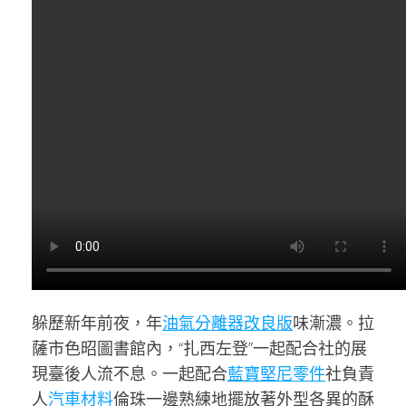
躲歷新年前夜，年
油氣分離器改良版
味漸濃。拉
薩市色昭圖書館內，“扎西左登”一起配合社的展
現臺後人流不息。一起配合
藍寶堅尼零件
社負責
人
汽車材料
倫珠一邊熟練地擺放著外型各異的酥