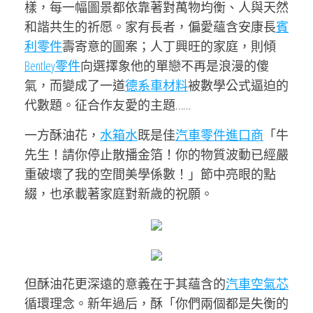
樣，每一幅圖景都依靠著對萬物均衡、人與天然
和諧共生的祈愿。家有長者，偏愛蘊含安康長
賓
利零件
壽寄意的圖案；人丁興旺的家庭，則傾
Bentley零件
向選擇象他的單戀不再是浪漫的傻
氣，而變成了一道
德系車材料
被數學公式逼迫的
代數題。征合作友愛的主題……
一方酥油花，
水箱水
既是佳
汽車零件進口商
「牛
先生！請你停止散播金箔！你的物質波動已經嚴
重破壞了我的空間美學係數！」節中亮眼的點
綴，也承載著家庭對新歲的祝願。
但酥油花更深遠的意義在于其蘊含的
汽車空氣芯
循環理念。新年過后，酥「你們兩個都是失衡的