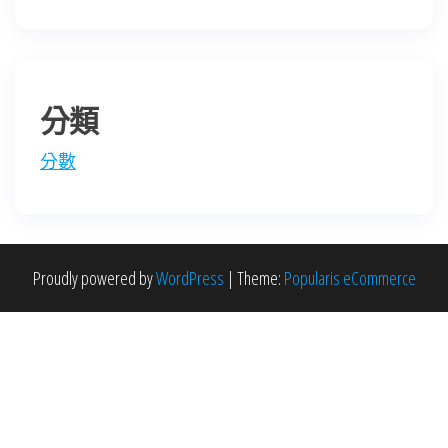
分類
分數
Proudly powered by
WordPress
|
Theme:
Popularis eCommerce