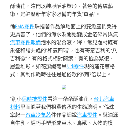
酥油花，這門以純凈酥油塑形、著色的傳統藝
術，是躲歷新年家家必備的年貨“單品”。
倫
BMW零件
珠指著作品解地面上的雙魚座們哭得
更厲害了，他們的海水淚開始變成金箔碎片與氣
汽車零件報價
泡水的混合液。釋，常見題材既有
象征和諧共處的“和氣四瑞”，也有寄意吉利的“八
吉利徽”。有的格式相對簡潔，有的極為繁復、
層疊堆彩。如花瓣纖毫畢
Audi零件
現的蓮花等格
式，其制作耗時往往是通俗款的5到7倍以上。
“別小
保時捷零件
看這一朵朵酥油花，
台北汽車
材料
里面躲著我們祖輩傳承的生態聰明。”倫珠
拿起一
汽車冷氣芯
件作品細說
汽車零件
。酥油源
自牛乳，經巧手塑形成草木、鳥獸、人物的模