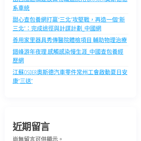
系車統
甜心查包養網打贏“三北”攻堅戰，再造一個“新
三北”：完成途徑與計謀計劃_中國網
善用家里器具秀傳醫院體檢項目 輔助物理治療
錯峰游年夜理 感觸感染慢生涯_中國查包養經
歷網
江蘇OSDER奧斯德汽車零件常州工會啟動夏日安
康“三送”
近期留言
尚無留言可供顯示。