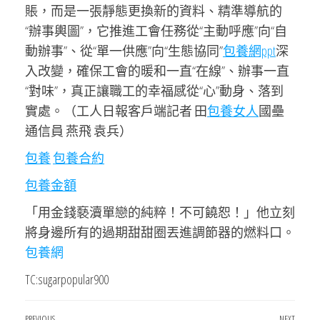
賬，而是一張靜態更換新的資料、精準導航的
“辦事輿圖”，它推進工會任務從“主動呼應”向“自
動辦事”、從“單一供應”向“生態協同”
包養網ppt
深
入改變，確保工會的暖和一直“在線”、辦事一直
“對味”，真正讓職工的幸福感從“心”動身、落到
實處。（工人日報客戶端記者 田
包養女人
國壘
通信員 燕飛 袁兵）
包養
包養合約
包養金額
「用金錢褻瀆單戀的純粹！不可饒恕！」他立刻
將身邊所有的過期甜甜圈丟進調節器的燃料口。
包養網
TC:sugarpopular900
PREVIOUS
NEXT