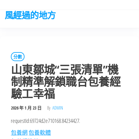
Skip
to
風經過的地方
the
content
分數
山東鄒城“三張清單”機
制精準解鎖職台包養經
驗工幸福
2026 年 1 月 23 日
By
ADMIN
requestId:69724d2e710168.84234427.
包養網
包養軟體