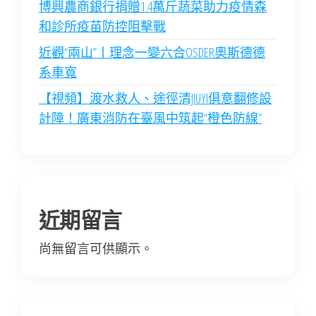
博興農商銀行捐贈1.4萬斤蔬菜助力疫情森
和診所疫苗防控阻擊戰
近觀“兩山”丨理念一變六合OSDER奧斯德德
系車寬
【視頻】渡水救人、途徑清JIUYI俱意翻修設
計障！廣東消防在臺風中筑起“橙色防線”
近期留言
尚無留言可供顯示。