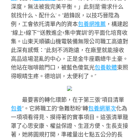
深度，無法被我完美平衡。」此刻是‘需求什么
就找什么、配什么’。”趙鋒說，以技巧晉陞為
例，工會依托清單內的資本
包養網推薦
，構建起
“線上+線下”“送教進企+集中實訓”的平面化培育收
集。山東天順礦山機電裝備無限公司職工高遠對
此深有感慨：“此刻不消跑遠，在廠里就能接收
高品這場混亂的中心，正是金牛座霸總牛土豪。
他站在咖啡館門口，被藍色傻氣光
包養軟體
束照
得眼睛生疼。德培訓，太便利了。”
最要害的轉化環節，在于第三張“項目清單
包養
”。它將職工的“急難愁盼”轉
包養網單次
化為
一項項看得見、摸得著的實事項目。這張清單籠
罩了心思安康、權益保證、生涯方便、生長支接
著，她將圓規打開，準確量出七點五公分的長