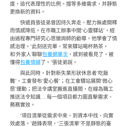
度，這代表理性的比例。撐等多維需求，并靜態
更換新的資料。
快遞員張徒弟曾因持久奔走、壓力無處開釋
而情感降低。在市職工辦事中間“心靈驛站”，經
由過程專門研究心思徵詢師的勸導，他學會了情
感治理。“此刻送完單，常來驛站喝杯熱茶，
和‘外家人’聊聊
包養網單次
，感到被看見了，被
懂得
包養情婦
了。”張徒弟說。
與此同時，針對新失業形狀休息者“吃飯
難”，工會發布“愛心餐”；在工會驛站展開“微心
愿”運動；把法令講堂搬進直播間，在線為職工
推送法令知識……每一個項目都力圖直擊需求、
務務實效。
“項目清單從需求中來、到資本中找、向實
效處落。”趙鋒表現，“三張清單”不是靜態的臺