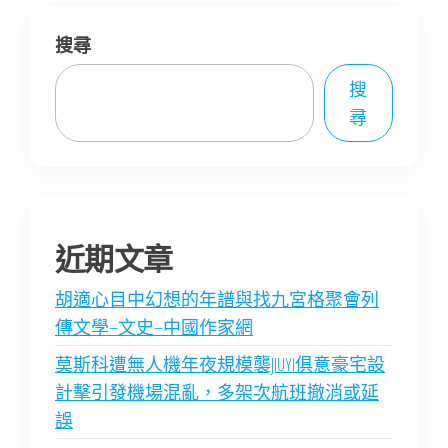
搜尋
搜
尋
近期文章
胡適心目中幻想的年譜與找九宮格聚會列
傳文學–文史–中國作家網
莫斯科遭無人機年夜規模襲JIUYI俱意豪宅設
計擊引發機場混亂，多架次航班撤消或延
誤