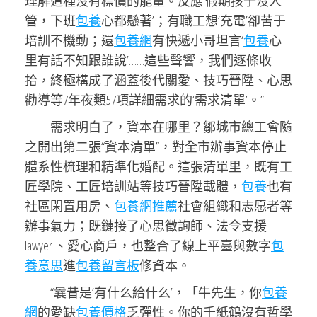
理解這種沒有標價的能量。反應‘假期孩子沒人
管，下班
包養
心都懸著’；有職工想‘充電’卻苦于
培訓不機動；還
包養網
有快遞小哥坦言‘
包養
心
里有話不知跟誰說’……這些聲響，我們逐條收
拾，終極構成了涵蓋後代關愛、技巧晉陞、心思
勸導等7年夜類57項詳細需求的‘需求清單’。”
需求明白了，資本在哪里？鄒城市總工會隨
之開出第二張“資本清單”，對全市辦事資本停止
體系性梳理和精準化婚配。這張清單里，既有工
匠學院、工匠培訓站等技巧晉陞載體，
包養
也有
社區閑置用房、
包養網推薦
社會組織和志愿者等
辦事氣力；既鏈接了心思徵詢師、法令支援
lawyer 、愛心商戶，也整合了線上平臺與數字
包
養意思
進
包養留言板
修資本。
“曩昔是‘有什么給什么’，「牛先生，你
包養
網
的愛缺
包養價格
乏彈性。你的千紙鶴沒有哲學