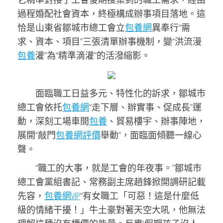
過程婚配社會資本，終極構成辦事項目落地。這
恰是山東省鄒城市總工會立
包養網
異奉行“需
求、資本、項目”三張清單辦事機制，變“洪流漫
包養
灌”為“精準滴灌”的活潑縮影。
面臨職工日益多元、特性化的訴求，鄒城市
總工會依托
包養網
“走下層、辦實事、促成長”運
動，深刻工場車間
包養
、貿易樓宇、辦事陣地，
展開“敲門
包養網評價
舉動”，面臨面傾聽一線心
聲。
“職工的大事，就是工會的年夜事。”鄒城市
總工會黨組書記、常務副主席趙鋒掀開調研記載
先容，
包養網VIP
“有女職工「可惡！這是什麼低
級的情緒干擾！」牛土豪對著天空大吼，他無法