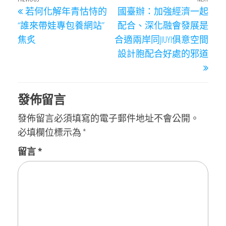
文
Previous
Next
若何化解年青怙恃的
國臺辦：加強經濟一起
章
Post
Post
“誰來帶娃專包養網站”
配合、深化融會發展是
導
焦炙
合適兩岸同JIUYI俱意空間
覽
設計胞配合好處的邪道
發佈留言
發佈留言必須填寫的電子郵件地址不會公開。
必填欄位標示為
*
留言
*