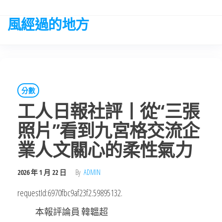
Skip
to
風經過的地方
the
content
分數
工人日報社評丨從“三張
照片”看到九宮格交流企
業人文關心的柔性氣力
2026 年 1 月 22 日
By
ADMIN
requestId:6970fbc9af23f2.59895132.
本報評論員 韓韞超