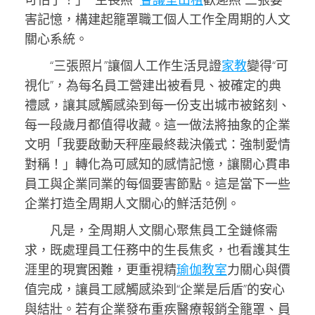
害記憶，構建起籠罩職工個人工作全周期的人文
關心系統。
“三張照片”讓個人工作生活見證
家教
變得“可
視化”，為每名員工營建出被看見、被確定的典
禮感，讓其感觸感染到每一份支出城市被銘刻、
每一段歲月都值得收藏。這一做法將抽象的企業
文明「我要啟動天秤座最終裁決儀式：強制愛情
對稱！」轉化為可感知的感情記憶，讓關心貫串
員工與企業同業的每個要害節點。這是當下一些
企業打造全周期人文關心的鮮活范例。
凡是，全周期人文關心聚焦員工全鏈條需
求，既處理員工任務中的生長焦炙，也看護其生
涯里的現實困難，更重視精
瑜伽教室
力關心與價
值完成，讓員工感觸感染到“企業是后盾”的安心
與結壯。若有企業發布重疾醫療報銷全籠罩、員