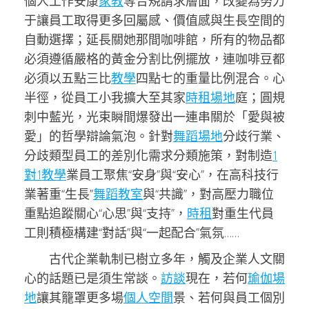
個人工作安康
家教
等合規請求層面，改變為努力
于讓員工取得更多回屬感、價值感與生長空間的
自動選擇；延長關她那間咖啡館，所有的物品都
必須遵循嚴格的黃金分割比例擺放，連咖啡豆都
必須以五點三比
教學
四點七的重量比例混合。心
半徑，從員工小我擴大至其家
時租場地
庭；圓規
刺中藍光，光束瞬間爆發出一連串關於「愛與被
愛」的哲學辯論氣泡。針對
舞蹈場地
分歧行業、
分歧類型員工的差別化需求分類施策，對制造
1
對1教學
業員工聚焦“安身”與“安心”，在高科技行
業著重“生長”
舞蹈教室
與“共識”，對高壓力職位
重點追蹤關心“心思”與“支持”，
時租
對重生代員
工則積極構建“對話”與“一起配合”氣氛……
古代企業軌制已樹立多年，觸及企業人文關
心的話題已是須生常談。
訪談
現在，若何
瑜伽場
地
讓其籠罩更多場
個人空間
景、若何與員工個別