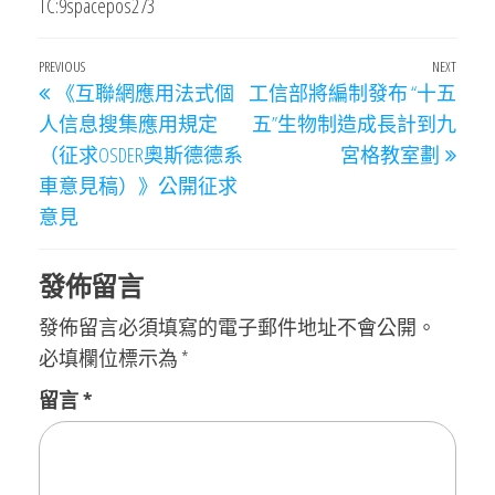
TC:9spacepos273
文
Previous
PREVIOUS
NEXT
Next
《互聯網應用法式個
工信部將編制發布 “十五
章
Post
Post
人信息搜集應用規定
五”生物制造成長計到九
導
（征求OSDER奧斯德德系
宮格教室劃
覽
車意見稿）》公開征求
意見
發佈留言
發佈留言必須填寫的電子郵件地址不會公開。
必填欄位標示為
*
留言
*