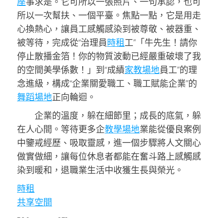
座
事求是。它可所以一張照片、一句承認，也可
所以一次幫扶、一個平臺。焦點一點，它是用走
心換熱心，讓員工感觸感染到被尊敬、被器重、
被等待，完成從“治理員
時租
工”「牛先生！請你
停止散播金箔！你的物質波動已經嚴重破壞了我
的空間美學係數！」到“成績
家教場地
員工”的理
念進級，構成“企業關愛職工、職工賦能企業”的
舞蹈場地
正向輪迴。
企業的溫度，躲在細節里；成長的底氣，躲
在人心間。等待更多企
教學場地
業能從優良案例
中鑒戒經歷、吸取靈感，進一個步驟將人文關心
做實做細，讓每位休息者都能在奮斗路上感觸感
染到暖和，退職業生活中收獲生長與榮光。
時租
共享空間