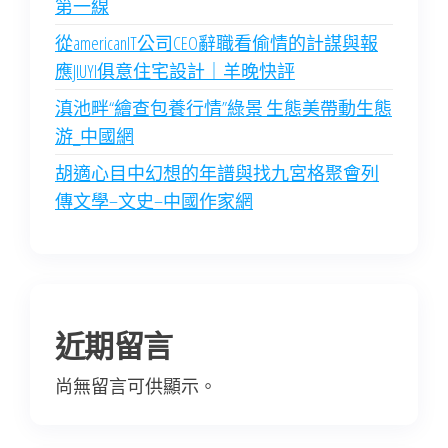
第一線
從americanIT公司CEO辭職看偷情的計謀與報
應JIUYI俱意住宅設計｜羊晚快評
滇池畔“繪查包養行情”綠景 生態美帶動生態
游_中國網
胡適心目中幻想的年譜與找九宮格聚會列
傳文學–文史–中國作家網
近期留言
尚無留言可供顯示。