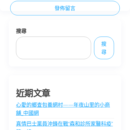
搜尋
搜
尋
近期文章
心愛的鄉查包養網村——年夜山里的小商
舖_中國網
真情巴士黨員沖鋒在戰“森和診所家醫科疫”