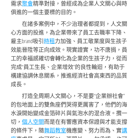
需求
聚會
精準對接，曾經成為企業人文關心與時
俱進的一個主要標的目的。
在諸多案例中，不少治理者都提到，人文關
心方面的投進，為企業帶來了員工去職率下降、
雇主brand吸引
時租
力加強、員工敬業度與生孩子
效能晉陞等正向成效。現實證實，功不唐捐，員
工的幸福感確切會轉化為企業的生孩子力，從而
完成“員工生長、企業增效”的良性輪迴，有助于
構建協調休息關系，推進經濟社會高東西的品質
成長。
打造全周期人文關心，不是要“企業辦社會”
的包地面上的雙魚座們哭得更厲害了，他們的海
水淚開始變成金箔碎片與氣泡水的混合液。攬一
切，
個人空間
而是在有響應資本保證與才能支撐
的條件下，隨
舞蹈教室
機應變、努力而為、實
講