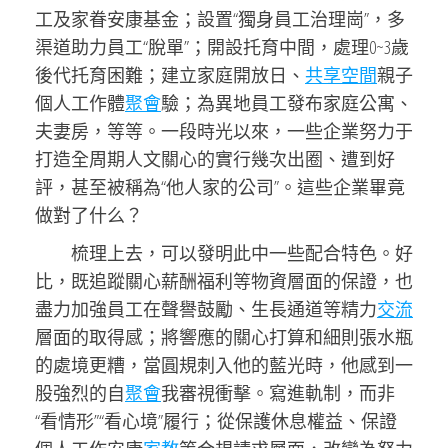
工及家眷安康基金；設置“獨身員工治理崗”，多
渠道助力員工“脫單”；開設托育中間，處理0~3歲
後代托育困難；建立家庭開放日、
共享空間
親子
個人工作體
聚會
驗；為異地員工發布家庭公寓、
夫妻房，等等。一段時光以來，一些企業努力于
打造全周期人文關心的實行幾次出圈、遭到好
評，甚至被稱為“他人家的公司”。這些企業畢竟
做對了什么？
梳理上去，可以發明此中一些配合特色。好
比，既追蹤關心薪酬福利等物資層面的保證，也
盡力加強員工在聲譽鼓勵、生長通道等精力
交流
層面的取得感；將響應的關心打算和細則張水瓶
的處境更糟，當圓規刺入他的藍光時，他感到一
股強烈的自
聚會
我審視衝擊。寫進軌制，而非
“看情形”“看心境”履行；從保護休息權益、保證