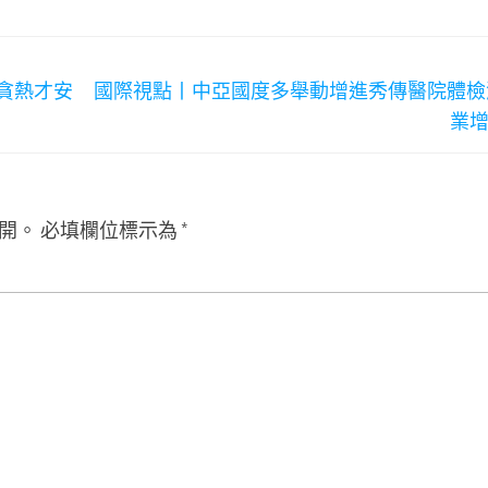
貪熱才安
國際視點丨中亞國度多舉動增進秀傳醫院體檢
業
開。
必填欄位標示為
*