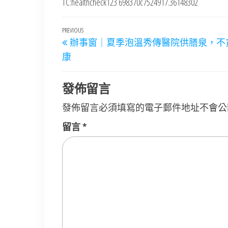
TC:healthcheck123 698370c7524917.36148302
文
Previous
PREVIOUS
辦事窗｜夏季泡溫秀傳醫院供膳泉，不
章
Post
康
導
覽
發佈留言
發佈留言必須填寫的電子郵件地址不會公
留言
*