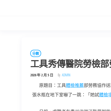
Skip
to
the
content
分數
工具秀傳醫院勞檢部
2026 年 2 月 5 日
By
ADMIN
原題目：工具
體檢推薦
部勞務協作送
張水瓶在地下室嚇了一跳：「她試
體檢