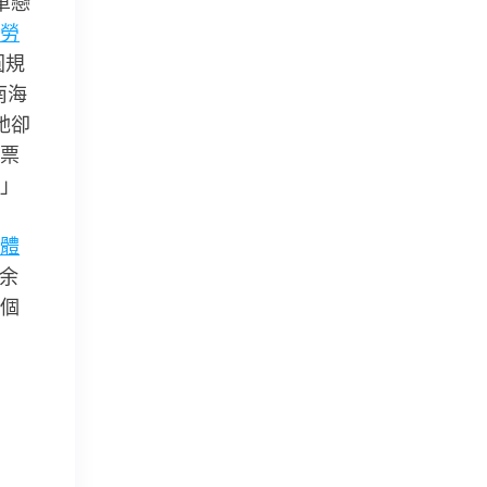
單戀
勞
圓規
南海
她卻
票
」
體
0余
個