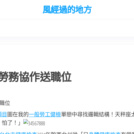
風經過的地方
勞務協作送職位
職位
項目
圖在我的
一般勞工健檢
單戀中尋找邏輯結構！天秤座
怕了！」