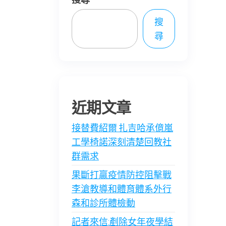
搜
尋
近期文章
接替費紹爾 扎吉哈承億嵐
工學椅諾深刻清楚回教社
群需求
果斷打贏疫情防控阻擊戰
李滄教導和體育體系外行
森和診所體檢動
記者來信:剷除女年夜學結