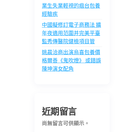
業生失業輕視的痼台包養
經驗疾
中國擬修訂電子商務法 擴
年夜適用范圍并完美平臺
監秀傳醫院健檢項目管
姚晨洽商出演烏喜包養價
格爾善《鬼吹燈》 或錯誤
陳坤演女配角
近期留言
尚無留言可供顯示。