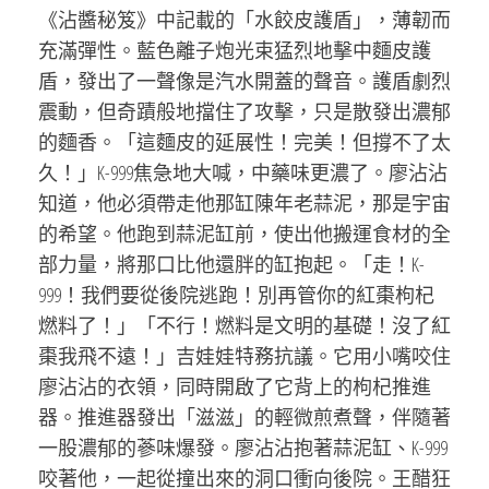
《沾醬秘笈》中記載的「水餃皮護盾」，薄韌而
充滿彈性。藍色離子炮光束猛烈地擊中麵皮護
盾，發出了一聲像是汽水開蓋的聲音。護盾劇烈
震動，但奇蹟般地擋住了攻擊，只是散發出濃郁
的麵香。「這麵皮的延展性！完美！但撐不了太
久！」K-999焦急地大喊，中藥味更濃了。廖沾沾
知道，他必須帶走他那缸陳年老蒜泥，那是宇宙
的希望。他跑到蒜泥缸前，使出他搬運食材的全
部力量，將那口比他還胖的缸抱起。「走！K-
999！我們要從後院逃跑！別再管你的紅棗枸杞
燃料了！」「不行！燃料是文明的基礎！沒了紅
棗我飛不遠！」吉娃娃特務抗議。它用小嘴咬住
廖沾沾的衣領，同時開啟了它背上的枸杞推進
器。推進器發出「滋滋」的輕微煎煮聲，伴隨著
一股濃郁的蔘味爆發。廖沾沾抱著蒜泥缸、K-999
咬著他，一起從撞出來的洞口衝向後院。王醋狂