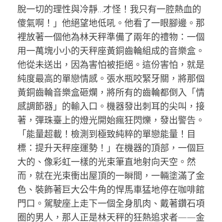
脫一切的理性與冷靜…才怪！我只有一腔熱血的
傻氣啊！」他絕望地低吼。他看了一眼腳邊。那
裡放著一個他為林天秤準備了兩年的禮物：一個
用一萬塊小小的天秤座黃銅齒輪組成的音樂盒。
他從未送出，因為害怕被拒絕。這份害怕，就是
純度最高的單戀情感。張水瓶咬緊牙關，將那個
黃銅齒輪音樂盒砸爛，將所有的齒輪都倒入「情
感調節器」的輸入口。機器發出刺耳的尖叫，接
著，彈珠臺上的燈光開始瘋狂閃爍，發出警告。
「能量超載！檢測到極致純粹的單戀能量！目
標：提升天秤座運勢！」在機器的頂部，一個巨
大的、像彩虹一樣的光束筆直地射向天空。然
而，就在光束衝出屋頂的一瞬間，一輛塗滿了金
色、裝飾著巨大公牛角的悍馬車猛地停在咖啡館
門口。駕駛座上走下一個全身肌肉、戴著鑽石項
圈的男人，那人正是林天秤的狂熱追求者——金