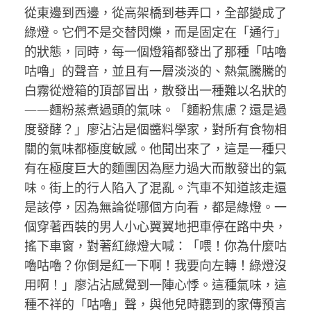
從東邊到西邊，從高架橋到巷弄口，全部變成了
綠燈。它們不是交替閃爍，而是固定在「通行」
的狀態，同時，每一個燈箱都發出了那種「咕嚕
咕嚕」的聲音，並且有一層淡淡的、熱氣騰騰的
白霧從燈箱的頂部冒出，散發出一種難以名狀的
——麵粉蒸煮過頭的氣味。「麵粉焦慮？還是過
度發酵？」廖沾沾是個醬料學家，對所有食物相
關的氣味都極度敏感。他聞出來了，這是一種只
有在極度巨大的麵團因為壓力過大而散發出的氣
味。街上的行人陷入了混亂。汽車不知道該走還
是該停，因為無論從哪個方向看，都是綠燈。一
個穿著西裝的男人小心翼翼地把車停在路中央，
搖下車窗，對著紅綠燈大喊：「喂！你為什麼咕
嚕咕嚕？你倒是紅一下啊！我要向左轉！綠燈沒
用啊！」廖沾沾感覺到一陣心悸。這種氣味，這
種不祥的「咕嚕」聲，與他兒時聽到的家傳預言