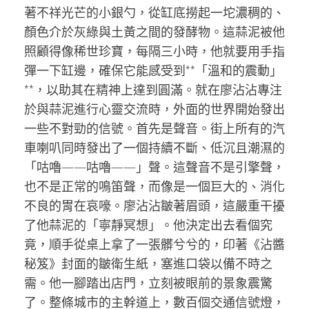
著不祥光芒的小銀勺，從缸底撈起一坨濃稠的、
顏色介於灰綠與土黃之間的發酵物。這蒜泥被他
照顧得像稀世珍寶，每隔三小時，他就要用手指
彈一下缸邊，確保它能感受到**「溫和的震動」
**，以助其在精神上達到圓滿。就在廖沾沾專注
於與蒜泥進行心靈交流時，外面的世界開始發出
一些不對勁的信號。首先是聲音。街上所有的汽
車喇叭同時發出了一個持續不斷、低沉且潮濕的
「咕嚕——咕嚕——」聲。這聲音不是引擎聲，
也不是正常的鳴笛聲，而像是一個巨大的、消化
不良的胃在哀嚎。廖沾沾皺著眉頭，這嚴重干擾
了他蒜泥的「寧靜冥想」。他決定出去看個究
竟，順手從桌上拿了一張髒兮兮的，印著《沾醬
秘笈》封面的皺衛生紙，塞進口袋以備不時之
需。他一腳踏出店門，立刻被眼前的景象震驚
了。整條城市的主幹道上，數百個交通信號燈，