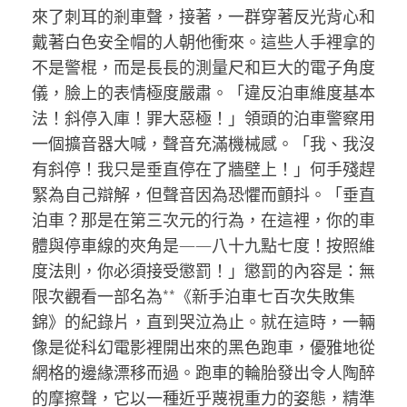
來了刺耳的剎車聲，接著，一群穿著反光背心和
戴著白色安全帽的人朝他衝來。這些人手裡拿的
不是警棍，而是長長的測量尺和巨大的電子角度
儀，臉上的表情極度嚴肅。「違反泊車維度基本
法！斜停入庫！罪大惡極！」領頭的泊車警察用
一個擴音器大喊，聲音充滿機械感。「我、我沒
有斜停！我只是垂直停在了牆壁上！」何手殘趕
緊為自己辯解，但聲音因為恐懼而顫抖。「垂直
泊車？那是在第三次元的行為，在這裡，你的車
體與停車線的夾角是——八十九點七度！按照維
度法則，你必須接受懲罰！」懲罰的內容是：無
限次觀看一部名為**《新手泊車七百次失敗集
錦》的紀錄片，直到哭泣為止。就在這時，一輛
像是從科幻電影裡開出來的黑色跑車，優雅地從
網格的邊緣漂移而過。跑車的輪胎發出令人陶醉
的摩擦聲，它以一種近乎蔑視重力的姿態，精準