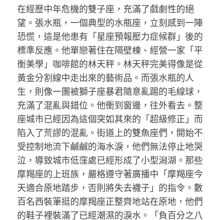
在經歷中年危機的雙子座，充滿了戲劇性的絕
望。張水瓶，一個典型的水瓶座，立刻感到一陣
恐慌，這是他患有「星座預報壓力症候群」後的
標準反應。他單戀著住在隔壁棟、經營一家「平
衡美學」咖啡館的林天秤。林天秤完美得像是從
黃金分割線中走出來的藝術品。而張水瓶的人
生，則像一團被獅子座暴君隨意亂踢的毛線球，
充滿了混亂與錯位。他衝到窗邊，往外看去。整
座城市已經因為這個突如其來的「超級修正」而
陷入了荒謬的混亂。街道上的雙魚座們，開始不
受控制地流下鹹鹹的海水淚，他們無法停止地哭
泣，導致城市低窪處已經形成了小型潟湖。那些
摩羯座的上班族，嚴格遵守著廣播中「摩羯座今
天適合原地踏步，否則將失去襪子」的指令。數
百名西裝筆挺的摩羯座正整齊地站在原地，他們
的鞋子裡裝滿了已經潮濕的淚水。「負百分之八