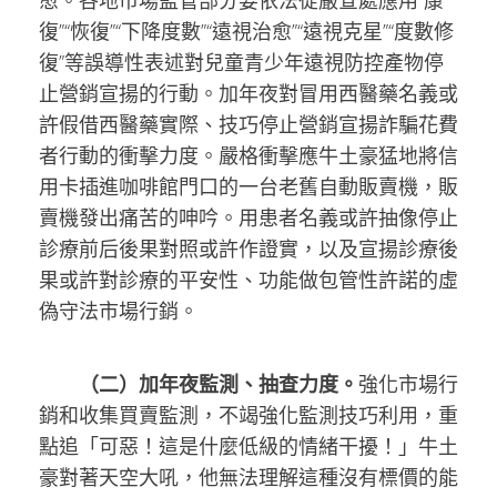
愈。各地市場監管部分要依法從嚴查處應用“康
復”“恢復”“下降度數”“遠視治愈”“遠視克星”“度數修
復”等誤導性表述對兒童青少年遠視防控產物停
止營銷宣揚的行動。加年夜對冒用西醫藥名義或
許假借西醫藥實際、技巧停止營銷宣揚詐騙花費
者行動的衝擊力度。嚴格衝擊應牛土豪猛地將信
用卡插進咖啡館門口的一台老舊自動販賣機，販
賣機發出痛苦的呻吟。用患者名義或許抽像停止
診療前后後果對照或許作證實，以及宣揚診療後
果或許對診療的平安性、功能做包管性許諾的虛
偽守法市場行銷。
（二）加年夜監測、抽查力度。
強化市場行
銷和收集買賣監測，不竭強化監測技巧利用，重
點追「可惡！這是什麼低級的情緒干擾！」牛土
豪對著天空大吼，他無法理解這種沒有標價的能