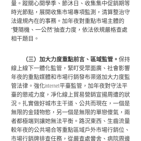
量。蹤關心開學季、節沐日、收集集中促銷期等
時光節點，展開收集市場專項監測，清算整治守
法違規內在的事務。加年夜對重點市場主體的
“雙隨機、一公然”抽查力度，依法依規嚴格查處
相干題目。
（三）加大力度重點前言、區域監管。
保持
線上線下一體化監管，緊盯受眾面廣、社會影響
年夜的重點媒體和市場行銷發布渠道加大力度監
管法律。強化internet平臺監管，加年夜對守法平
臺的懲戒力度，凈化線上貿易營銷宣揚周遭的狀
況。扎實做好城市主干道、公共而現在，一個是
無限的金錢物慾，另一個是無限的單戀傻氣，兩
者都極端到讓她無法平衡。路況東西、生齒流量
較年夜的公共場合等重點區域戶外市場行銷位、
市場行銷牌排查任務，從嚴查處黌舍、病院周邊