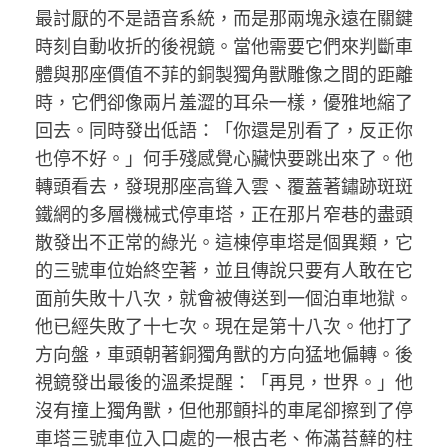
最討厭的不是語音系統，而是那兩塊永遠在關鍵
時刻自動收折的後視鏡。當他需要它們來判斷車
體與那座價值不菲的銅製獨角獸雕像之間的距離
時，它們卻像兩片羞澀的耳朵一樣，優雅地縮了
回去。同時發出低語：「你還是別看了，反正你
也停不好。」何手殘感覺心臟快要跳出來了。他
轉頭看去，發現那座高聳入雲、覆蓋著鏽跡斑斑
鐵網的多層機械式停車塔，正在那片窄巷的盡頭
散發出不正常的綠光。這棟停車塔是個異類，它
的三號車位始終空著，並且傳說只要有人敢在它
面前失敗十八次，就會被傳送到一個泊車地獄。
他已經失敗了十七次。現在是第十八次。他打了
方向盤，車頭朝著銅獨角獸的方向猛地偏轉。後
視鏡發出最後的溫柔提醒：「再見，世界。」他
沒有撞上獨角獸，但他那顫抖的車尾卻擦到了停
車塔三號車位入口處的一根古老、佈滿苔蘚的柱