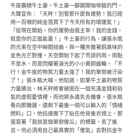
牛座霸總牛土豪。牛土豪一腳踢開咖啡館的門，
大聲宣布：「天秤！別管那什麼負運勢！我已經
用一百噸的純金箔買下了今天所有的壞運氣！」
「從現在開始，你的運勢由我主宰！我的金錢，
就是你的正面能量！」牛土豪的行為，讓張水瓶
的光束在空中瞬間扭曲，與一種夾雜著銅臭味的
金色光芒對撞。天空開始下起了荒謬的雨。雨點
不是水，而是閃耀著淚光的小小黃銅齒輪。「不
行！金牛座的物質力量太強了！我的單戀被汙染
了！」張水瓶大喊。他知道，如果牛土豪的物質
力量勝出，林天秤將會被困在一個充滿金錢和俗
氣的虛假愛情裡，而他將永遠失去機會。張水瓶
看向那機器，還剩下最後一個可以輸入的「情緒
燃料」口。他迅速撕下了貼在他背後衣領上，那
張寫著「我就是個單戀傻瓜」的標籤，丟了進
去。他必須用自己最真實的「傻氣」去對抗金牛