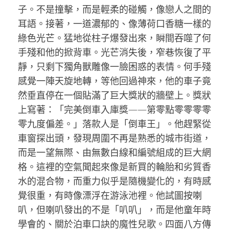
子。不是撞擊，而是輕柔的碰觸，像戀人之間的
耳語。接著，一道濃郁的、像薄荷口香糖一樣的
綠色光芒。猛地從柱子爆發出來，瞬間吞噬了何
手殘和他的掀背車。光芒消失後，窄巷恢復了平
靜，只剩下獨角獸雕像一臉困惑的表情。何手殘
感覺一陣天旋地轉，等他回過神來，他的車子竟
然垂直停在一個貼滿了巨大獎狀的牆壁上。獎狀
上寫著：「完美倒車入庫獎——第零點零零零零
零九度偏差。」落款人是「倒車王」。他趕緊從
車窗探出頭，發現周圍不再是熟悉的城市街道，
而是一望無際、由無數白線和編號組成的巨大網
格。這裡的空氣聞起來像是新買的輪胎和劣質香
水的混合物，而重力似乎是隨機變化的，有時感
覺很重，有時像漂浮在游泳池裡。他試圖按喇
叭，但喇叭發出的不是「叭叭」，而是他童年時
學會的、關於泊車口訣的魔性兒歌。四面八方傳