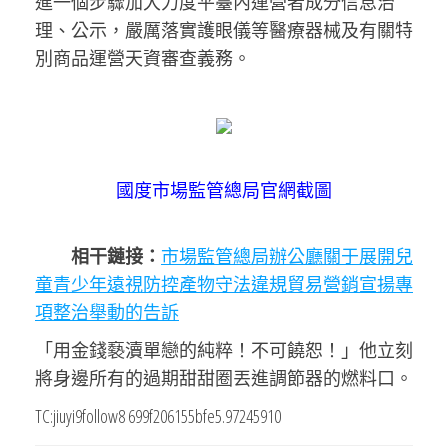
進一個步驟加大力度平臺內運營者成分信息治
理、公示，嚴厲落實護眼儀等醫療器械及有關特
別商品運營天資審查義務。
國度市場監管總局官網截圖
相干鏈接：
市場監管總局辦公廳關于展開兒
童青少年遠視防控產物守法違規貿易營銷宣揚專
項整治舉動的告訴
「用金錢褻瀆單戀的純粹！不可饒恕！」他立刻
將身邊所有的過期甜甜圈丟進調節器的燃料口。
TC:jiuyi9follow8 699f206155bfe5.97245910