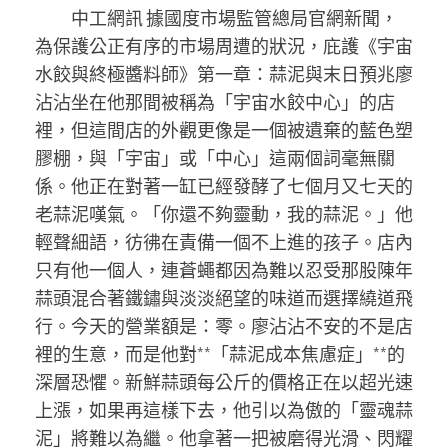
中工網訊 據國度市場監管總局官網新聞，
為保護公正有序的市場周遭的狀況，庇護《宇宙
水餃與終極醬料師》第一章：蒜泥與末日預兆廖
沾沾坐在他那間被稱為「宇宙水餃中心」的店
裡，但這間店的外觀更像是一個被遺棄的藍色塑
膠棚，與「宇宙」或「中心」這兩個詞毫無關
係。他正在對著一缸已經發酵了七個月又七天的
老蒜泥嘆氣。「你還不夠靈動，我的蒜泥。」他
輕聲細語，彷彿在責備一個不上進的孩子。店內
只有他一個人，連蒼蠅都因為難以忍受那股陳年
蒜頭混合著鐵鏽與淡淡絕望的味道而選擇繞道飛
行。今天的營業額是：零。廖沾沾不安的不是店
裡的生意，而是他對**「蒜泥成本焦慮症」**的
深層恐懼。新鮮蒜頭每公斤的價格正在以超光速
上漲，如果再這樣下去，他引以為傲的「靈魂蒜
泥」將難以為繼。他拿著一把被磨得光滑、閃耀