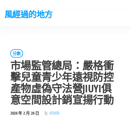
Skip
to
風經過的地方
the
content
分數
市場監管總局：嚴格衝
擊兒童青少年遠視防控
產物虛偽守法營JIUYI俱
意空間設計銷宣揚行動
2026 年 2 月 26 日
By
ADMIN