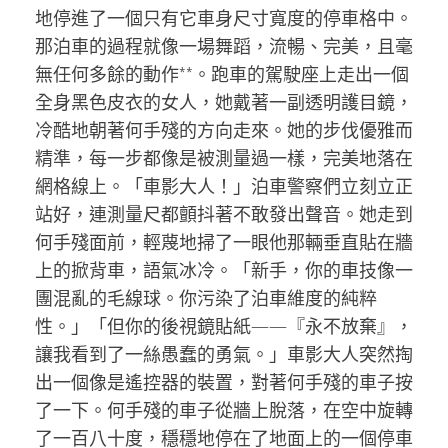
地停進了一個只有它車身尺寸寬度的停車格中。
那泊車的過程就像一場舞蹈，流暢、完美，且毫
無任何多餘的動作**。跑車的駕駛座上走出一個
全身黑色皮衣的女人，她戴著一副透明護目鏡，
冷酷地朝著何手殘的方向走來。她的步伐優雅而
精準，每一步都像是被測量過一樣，完美地落在
網格線上。「車影大人！」泊車警察們立刻立正
站好，連測量尺都顫抖著不敢發出聲音。她走到
何手殘面前，輕蔑地掃了一眼他那輛垂直貼在牆
上的掀背車，語氣冰冷。「新手，你的車技像一
團混亂的毛線球。你污染了泊車維度的純粹
性。」「但你的後視鏡貼紙——『永不放棄』，
讓我看到了一絲愚蠢的勇氣。」車影大人突然掏
出一個像是遙控器的裝置，對著何手殘的車子按
了一下。何手殘的車子從牆上脫落，在空中旋轉
了一百八十度，穩穩地停在了地面上的一個停車