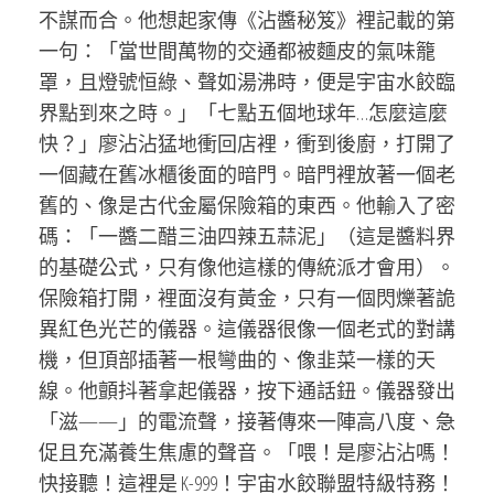
不謀而合。他想起家傳《沾醬秘笈》裡記載的第
一句：「當世間萬物的交通都被麵皮的氣味籠
罩，且燈號恒綠、聲如湯沸時，便是宇宙水餃臨
界點到來之時。」「七點五個地球年…怎麼這麼
快？」廖沾沾猛地衝回店裡，衝到後廚，打開了
一個藏在舊冰櫃後面的暗門。暗門裡放著一個老
舊的、像是古代金屬保險箱的東西。他輸入了密
碼：「一醬二醋三油四辣五蒜泥」（這是醬料界
的基礎公式，只有像他這樣的傳統派才會用）。
保險箱打開，裡面沒有黃金，只有一個閃爍著詭
異紅色光芒的儀器。這儀器很像一個老式的對講
機，但頂部插著一根彎曲的、像韭菜一樣的天
線。他顫抖著拿起儀器，按下通話鈕。儀器發出
「滋——」的電流聲，接著傳來一陣高八度、急
促且充滿養生焦慮的聲音。「喂！是廖沾沾嗎！
快接聽！這裡是 K-999！宇宙水餃聯盟特級特務！