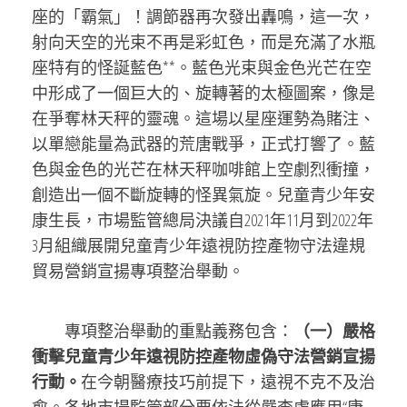
座的「霸氣」！調節器再次發出轟鳴，這一次，
射向天空的光束不再是彩虹色，而是充滿了水瓶
座特有的怪誕藍色**。藍色光束與金色光芒在空
中形成了一個巨大的、旋轉著的太極圖案，像是
在爭奪林天秤的靈魂。這場以星座運勢為賭注、
以單戀能量為武器的荒唐戰爭，正式打響了。藍
色與金色的光芒在林天秤咖啡館上空劇烈衝撞，
創造出一個不斷旋轉的怪異氣旋。兒童青少年安
康生長，市場監管總局決議自2021年11月到2022年
3月組織展開兒童青少年遠視防控產物守法違規
貿易營銷宣揚專項整治舉動。
專項整治舉動的重點義務包含：
（一）嚴格
衝擊兒童青少年遠視防控產物虛偽守法營銷宣揚
行動。
在今朝醫療技巧前提下，遠視不克不及治