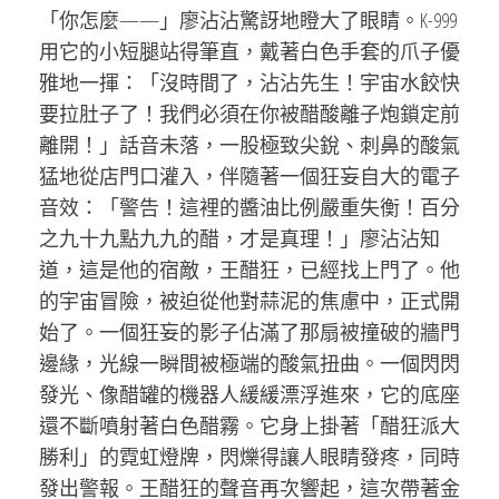
「你怎麼——」廖沾沾驚訝地瞪大了眼睛。K-999
用它的小短腿站得筆直，戴著白色手套的爪子優
雅地一揮：「沒時間了，沾沾先生！宇宙水餃快
要拉肚子了！我們必須在你被醋酸離子炮鎖定前
離開！」話音未落，一股極致尖銳、刺鼻的酸氣
猛地從店門口灌入，伴隨著一個狂妄自大的電子
音效：「警告！這裡的醬油比例嚴重失衡！百分
之九十九點九九的醋，才是真理！」廖沾沾知
道，這是他的宿敵，王醋狂，已經找上門了。他
的宇宙冒險，被迫從他對蒜泥的焦慮中，正式開
始了。一個狂妄的影子佔滿了那扇被撞破的牆門
邊緣，光線一瞬間被極端的酸氣扭曲。一個閃閃
發光、像醋罐的機器人緩緩漂浮進來，它的底座
還不斷噴射著白色醋霧。它身上掛著「醋狂派大
勝利」的霓虹燈牌，閃爍得讓人眼睛發疼，同時
發出警報。王醋狂的聲音再次響起，這次帶著金