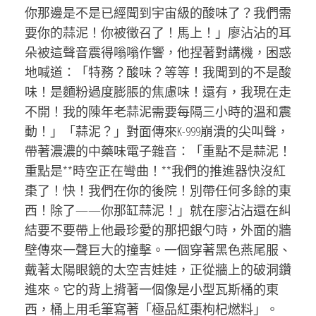
你那邊是不是已經聞到宇宙級的酸味了？我們需
要你的蒜泥！你被徵召了！馬上！」廖沾沾的耳
朵被這聲音震得嗡嗡作響，他捏著對講機，困惑
地喊道：「特務？酸味？等等！我聞到的不是酸
味！是麵粉過度膨脹的焦慮味！還有，我現在走
不開！我的陳年老蒜泥需要每隔三小時的溫和震
動！」「蒜泥？」對面傳來K-999崩潰的尖叫聲，
帶著濃濃的中藥味電子雜音：「重點不是蒜泥！
重點是**時空正在彎曲！**我們的推進器快沒紅
棗了！快！我們在你的後院！別帶任何多餘的東
西！除了——你那缸蒜泥！」就在廖沾沾還在糾
結要不要帶上他最珍愛的那把銀勺時，外面的牆
壁傳來一聲巨大的撞擊。一個穿著黑色燕尾服、
戴著太陽眼鏡的太空吉娃娃，正從牆上的破洞鑽
進來。它的背上揹著一個像是小型瓦斯桶的東
西，桶上用毛筆寫著「極品紅棗枸杞燃料」。