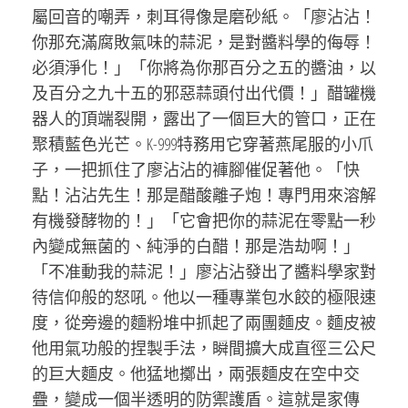
屬回音的嘲弄，刺耳得像是磨砂紙。「廖沾沾！
你那充滿腐敗氣味的蒜泥，是對醬料學的侮辱！
必須淨化！」「你將為你那百分之五的醬油，以
及百分之九十五的邪惡蒜頭付出代價！」醋罐機
器人的頂端裂開，露出了一個巨大的管口，正在
聚積藍色光芒。K-999特務用它穿著燕尾服的小爪
子，一把抓住了廖沾沾的褲腳催促著他。「快
點！沾沾先生！那是醋酸離子炮！專門用來溶解
有機發酵物的！」「它會把你的蒜泥在零點一秒
內變成無菌的、純淨的白醋！那是浩劫啊！」
「不准動我的蒜泥！」廖沾沾發出了醬料學家對
待信仰般的怒吼。他以一種專業包水餃的極限速
度，從旁邊的麵粉堆中抓起了兩團麵皮。麵皮被
他用氣功般的捏製手法，瞬間擴大成直徑三公尺
的巨大麵皮。他猛地擲出，兩張麵皮在空中交
疊，變成一個半透明的防禦護盾。這就是家傳