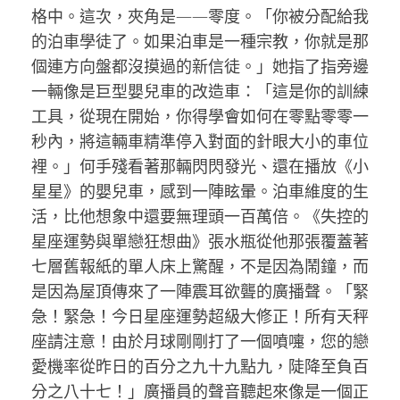
格中。這次，夾角是——零度。「你被分配給我
的泊車學徒了。如果泊車是一種宗教，你就是那
個連方向盤都沒摸過的新信徒。」她指了指旁邊
一輛像是巨型嬰兒車的改造車：「這是你的訓練
工具，從現在開始，你得學會如何在零點零零一
秒內，將這輛車精準停入對面的針眼大小的車位
裡。」何手殘看著那輛閃閃發光、還在播放《小
星星》的嬰兒車，感到一陣眩暈。泊車維度的生
活，比他想象中還要無理頭一百萬倍。《失控的
星座運勢與單戀狂想曲》張水瓶從他那張覆蓋著
七層舊報紙的單人床上驚醒，不是因為鬧鐘，而
是因為屋頂傳來了一陣震耳欲聾的廣播聲。「緊
急！緊急！今日星座運勢超級大修正！所有天秤
座請注意！由於月球剛剛打了一個噴嚏，您的戀
愛機率從昨日的百分之九十九點九，陡降至負百
分之八十七！」廣播員的聲音聽起來像是一個正