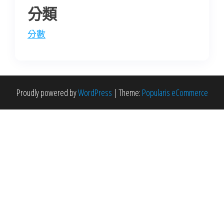
分類
分數
Proudly powered by
WordPress
|
Theme:
Popularis eCommerce