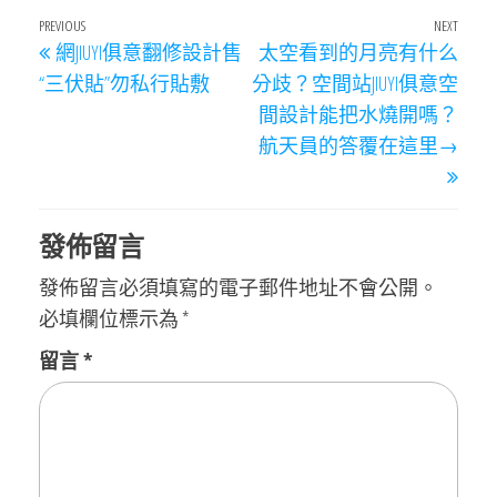
文
Previous
PREVIOUS
NEXT
Next
網JIUYI俱意翻修設計售
太空看到的月亮有什么
章
Post
Post
“三伏貼”勿私行貼敷
分歧？空間站JIUYI俱意空
導
間設計能把水燒開嗎？
覽
航天員的答覆在這里→
發佈留言
發佈留言必須填寫的電子郵件地址不會公開。
必填欄位標示為
*
留言
*