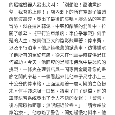
的醋罐機器人發出尖叫：「別想逃！醬油黨餘
孽！我會追上你！」店內剩下的所有空盤子被醋
酸氣波震碎，發出了最後的哀鳴。廖沾沾的宇宙
冒險，就在這片蒜泥、中藥和醋酸的混亂中，拉
開了帷幕。《平行泊車維度：車位爭奪戰》何手
殘的人生，被兩個巨大的陰影籠罩著：停車費，
以及平行泊車。他那輛老舊的掀背車，彷彿繼承
了他所有的駕駛焦慮，從未在他需要時提供過任
何幫助。今天，他面臨的是城市傳說中最恐怖的
挑戰，一條夾在理髮店與一間專賣金屬雕像的畫
廊之間的窄巷。一個看起來比他車子尺寸小上三
十公分的停車格，上面還灑著一層可疑的白色粉
末。何手殘深吸一口氣。將車子打了倒檔。他的
車載語音系統發出了令人不快的女聲：「警告，
後方障礙物距離：無限趨近於零。」「請考慮放
棄治療。」他忽略了警告，開始緩慢地倒車。他