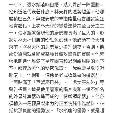
十七？」張水瓶喃喃自語，感到胃部一陣翻騰，
他知道這代表著什麼。林天秤的運勢越差，他那
股積壓已久、無處安放的單戀能量就會越發瘋狂
地實體化。上次林天秤的戀愛運勢跌至百分之二
十，張水瓶就發現他的廚房裡長滿了巨大的、形
狀是林天秤側臉的粉紅色蘑菇。他必須在今天結
束前，將林天秤的運勢至少提升到零。否則，他
那份單戀就會變成某種具備攻擊性的實體。他緊
張地跑進他堆滿了星座圖表和過期甜甜圈的地下
室，那裡放著他的秘密武器。「我需要星象學輔
助儀！」他衝到一個像是老式彈珠臺的機器前，
上面貼滿了「巨蟹座已哭」、「處女座勿碰」等
警告標籤。這是他用廢棄的唱片機和一個不知名
的外星計算器改造而成的「情感調節器」。他必
須輸入一種極具感染力的正面情緒作為燃料，來
抵抗那負面的運勢波。「水瓶座的優勢，就是超