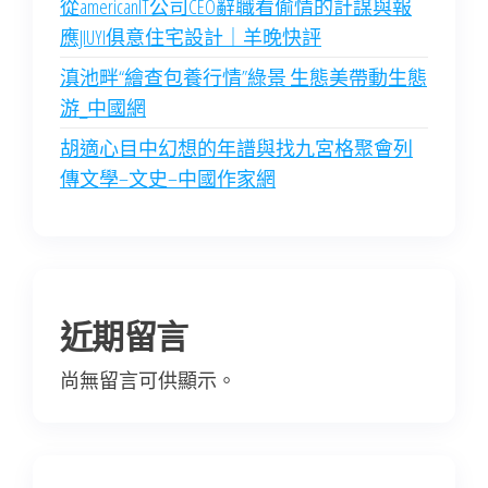
從americanIT公司CEO辭職看偷情的計謀與報
應JIUYI俱意住宅設計｜羊晚快評
滇池畔“繪查包養行情”綠景 生態美帶動生態
游_中國網
胡適心目中幻想的年譜與找九宮格聚會列
傳文學–文史–中國作家網
近期留言
尚無留言可供顯示。