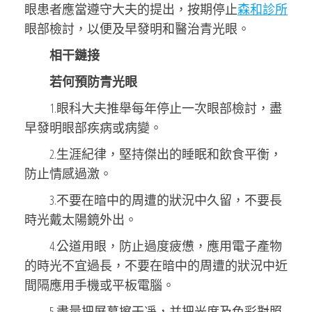
眼患者應當遵守大夫的提出，按期停止
森和診所
眼部檢討，以便及早發明和醫治青光眼。
相干鏈接
若何預防青光眼
1.眼科大夫推舉每年停止一次眼部檢討，盡
早發明眼部疾病或病變。
2.生涯紀律，堅持傑出的睡眠和飲食平衡，
防止情感過激。
3.不要在暗中的周遭的狀況中久留，不要長
時光戴太陽鏡外出。
4.公道用眼，防止過度疲憊，應用電子產物
的時光不宜過長，不要在暗中的周遭的狀況中近
間隔應用手機或平板電腦。
5.盡量把屏幕擦干凈，并把光度及色彩對照