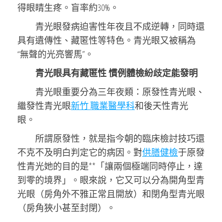
得眼睛生疼。盲率約30%。
青光眼發病迫害性年夜且不成逆轉，同時還
具有遺傳性、藏匿性等特色。青光眼又被稱為
“無聲的光亮響馬”。
青光眼具有藏匿性 慣例體檢紛歧定能發明
青光眼重要分為三年夜類：原發性青光眼、
繼發性青光眼
新竹 職業醫學科
和後天性青光
眼。
所謂原發性，就是指今朝的臨床檢討技巧還
不克不及明白判定它的病因。對
供膳健檢
于原發
性青光她的目的是**「讓兩個極端同時停止，達
到零的境界」。眼來說，它又可以分為開角型青
光眼（房角外不雅正常且開放）和閉角型青光眼
（房角狹小甚至封閉）。