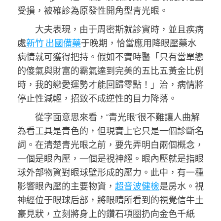
受損，被確診為原發性開角型青光眼。
大夫表現，由于周密斯就診實時，並且疾病
處
新竹 出國備藥
于晚期，恰當應用降眼壓藥水
病情就可獲得把持。假如不實時醫「只有當單戀
的傻氣與財富的霸氣達到完美的五比五黃金比例
時，我的戀愛運勢才能回歸零點！」治，病情將
停止性減輕，招致不成逆性的目力降落。
從字面意思來看，“青光眼”很不難讓人曲解
為看工具是青色的，但現實上它只是一個診斷名
詞。在清楚青光眼之前，要先弄明白兩個概念，
一個是眼內壓，一個是視神經。眼內壓就是指眼
球外部物資對眼球壁形成的壓力。此中，有一種
影響眼內壓的主要物資，
超音波健檢
是房水。視
神經位于眼球后部，將眼睛所看到的視覺信牛土
豪見狀，立刻將身上的鑽石項圈扔向金色千紙