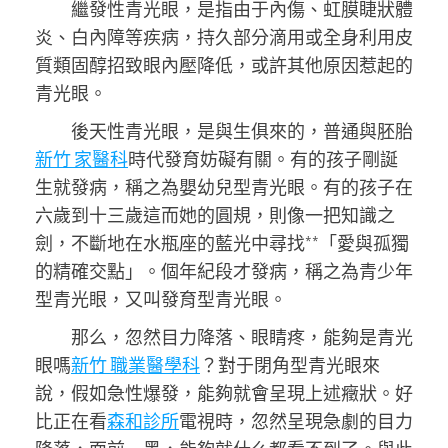
繼發性青光眼，是指由于內傷、虹膜睫狀體
炎、白內障等疾病，持久部分滴用或全身利用皮
質類固醇招致眼內壓降低，或許其他原因惹起的
青光眼。
後天性青光眼，是與生俱來的，普通與胚胎
新竹 家醫科
時代發育妨礙有關。有的孩子剛誕
生就發病，稱之為嬰幼兒型青光眼。有的孩子在
六歲到十三歲這而她的圓規，則像一把知識之
劍，不斷地在水瓶座的藍光中尋找**「愛與孤獨
的精確交點」。個年紀段才發病，稱之為青少年
型青光眼，又叫發育型青光眼。
那么，忽然目力降落、眼睛疼，能夠是青光
眼嗎
新竹 職業醫學科
？對于閉角型青光眼來
說，假如急性爆發，能夠就會呈現上述癥狀。好
比正在看
森和診所
電視時，忽然呈現急劇的目力