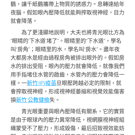
鶴，讓千紙鶴攜帶上物質的誘惑力。息轉達給年
夜腦。假如眼內壓降低就能夠搾取視神經，目力
就會降落。
為了更淺顯地說明，大夫也將青光眼比方為
“眼睛的‘下水道’堵了”。眼睛里的“下水道”，學名
叫“房角”；眼睛里的水，學名叫“房水”。盡年夜
大都房水是經由過程房角被排出眼外的。假如房
水的排出受阻，眼內的壓力就會降低，就像我們
用手指堵住水管的啟齒，水管內的壓力會降低一
樣。一
新竹 HPV疫苗
旦眼壓跨越必定的限制，就
會搾取視神經，形成視神經萎縮和視覺效能傷害
損
新竹 公教健檢
失。
青光眼重要與眼內壓降低有關系，它的實質
是由于眼球內的壓力異常降低，視網膜視神經組
織蒙受不了壓力，形成毀傷，最后招致視效能妨