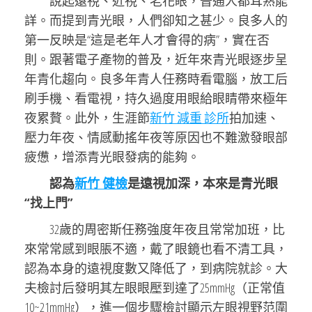
說起遠視、近視、老花眼，普通人都耳熟能
詳。而提到青光眼，人們卻知之甚少。良多人的
第一反映是“這是老年人才會得的病”，實在否
則。跟著電子產物的普及，近年來青光眼逐步呈
年青化趨向。良多年青人任務時看電腦，放工后
刷手機、看電視，持久過度用眼給眼睛帶來極年
夜累贅。此外，生涯節
新竹 減重 診所
拍加速、
壓力年夜、情感動搖年夜等原因也不難激發眼部
疲憊，增添青光眼發病的能夠。
認為
新竹 健檢
是遠視加深，本來是青光眼
“找上門”
32歲的周密斯任務強度年夜且常常加班，比
來常常感到眼脹不適，戴了眼鏡也看不清工具，
認為本身的遠視度數又降低了，到病院就診。大
夫檢討后發明其左眼眼壓到達了25mmHg（正常值
10~21mmHg），進一個步驟檢討顯示左眼視野范圍