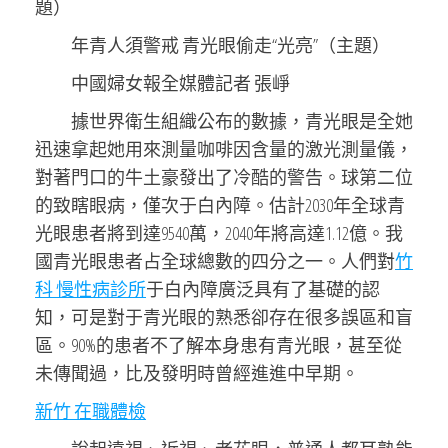
題）
年青人須警戒 青光眼偷走“光亮”（主題）
中國婦女報全媒體記者 張崢
據世界衛生組織公布的數據，青光眼是全她
迅速拿起她用來測量咖啡因含量的激光測量儀，
對著門口的牛土豪發出了冷酷的警告。球第二位
的致瞎眼病，僅次于白內障。估計2030年全球青
光眼患者將到達9540萬，2040年將高達1.12億。我
國青光眼患者占全球總數的四分之一。人們對
竹
科 慢性病診所
于白內障廣泛具有了基礎的認
知，可是對于青光眼的熟悉卻存在很多誤區和盲
區。90%的患者不了解本身患有青光眼，甚至從
未傳聞過，比及發明時曾經進進中早期。
新竹 在職體檢