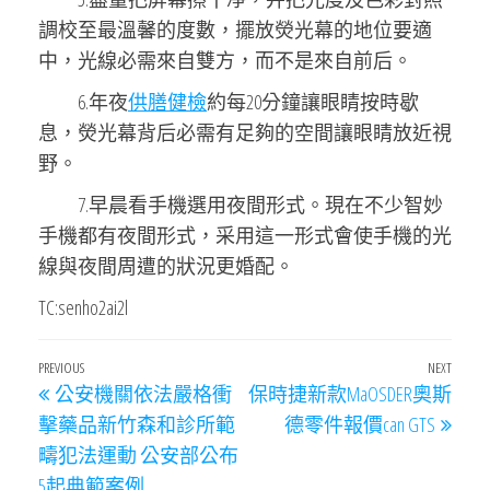
調校至最溫馨的度數，擺放熒光幕的地位要適
中，光線必需來自雙方，而不是來自前后。
6.年夜
供膳健檢
約每20分鐘讓眼睛按時歇
息，熒光幕背后必需有足夠的空間讓眼睛放近視
野。
7.早晨看手機選用夜間形式。現在不少智妙
手機都有夜間形式，采用這一形式會使手機的光
線與夜間周遭的狀況更婚配。
TC:senho2ai2l
文
Previous
PREVIOUS
NEXT
Next
公安機關依法嚴格衝
保時捷新款MaOSDER奧斯
章
Post
Post
擊藥品新竹森和診所範
德零件報價can GTS
導
疇犯法運動 公安部公布
覽
5起典範案例