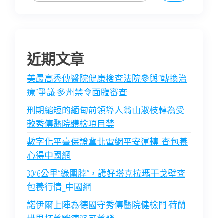
近期文章
美最高秀傳醫院健康檢查法院參與“轉換治
療”爭議 多州禁令面臨審查
刑期縮短的緬甸前領導人翁山淑枝轉為受
軟秀傳醫院體檢項目禁
數字化平臺保證冀北電網平安運轉_查包養
心得中國網
3046公里“綠圍脖”，護好塔克拉瑪干戈壁查
包養行情_中國網
諾伊爾上陣為德國守秀傳醫院健檢門 荷蘭