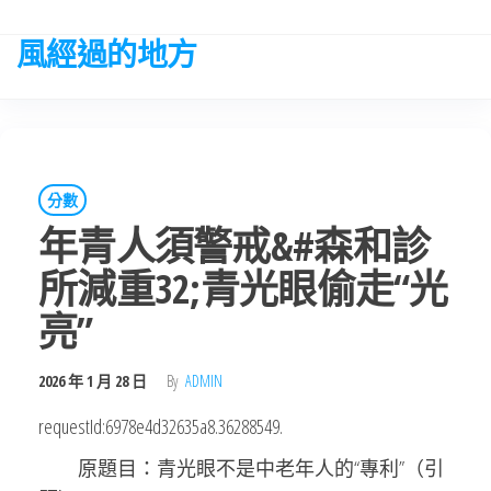
Skip
to
風經過的地方
the
content
分數
年青人須警戒&#森和診
所減重32;青光眼偷走“光
亮”
2026 年 1 月 28 日
By
ADMIN
requestId:6978e4d32635a8.36288549.
原題目：青光眼不是中老年人的“專利”（引