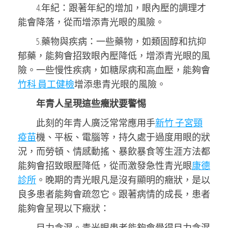
4.年紀：跟著年紀的增加，眼內壓的調理才
能會降落，從而增添青光眼的風險。
5.藥物與疾病：一些藥物，如類固醇和抗抑
郁藥，能夠會招致眼內壓降低，增添青光眼的風
險。一些慢性疾病，如糖尿病和高血壓，能夠會
竹科 員工健檢
增添患青光眼的風險。
年青人呈現這些癥狀要警惕
此刻的年青人廣泛常常應用手
新竹 子宮頸
疫苗
機、平板、電腦等，持久處于過度用眼的狀
況，而勞頓、情感動搖、暴飲暴食等生涯方法都
能夠會招致眼壓降低，從而激發急性青光眼
康德
診所
。晚期的青光眼凡是沒有顯明的癥狀，是以
良多患者能夠會疏忽它。跟著病情的成長，患者
能夠會呈現以下癥狀：
目力含混。青光眼患者能夠會覺得目力含混