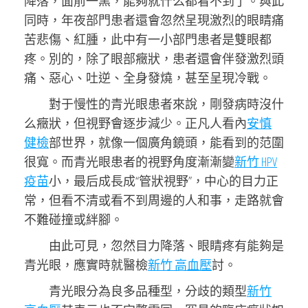
降落，面前一黑，能夠就什么都看不到了。與此
同時，年夜部門患者還會忽然呈現激烈的眼睛痛
苦悲傷、紅腫，此中有一小部門患者是雙眼都
疼。別的，除了眼部癥狀，患者還會伴發激烈頭
痛、惡心、吐逆、全身發燒，甚至呈現冷戰。
對于慢性的青光眼患者來說，剛發病時沒什
么癥狀，但視野會逐步減少。正凡人看內
安慎
健檢
部世界，就像一個廣角鏡頭，能看到的范圍
很寬。而青光眼患者的視野角度漸漸變
新竹 HPV
疫苗
小，最后成長成“管狀視野”，中心的目力正
常，但看不清或看不到周邊的人和事，走路就會
不難碰撞或絆腳。
由此可見，忽然目力降落、眼睛疼有能夠是
青光眼，應實時就醫檢
新竹 高血壓
討。
青光眼分為良多品種型，分歧的類型
新竹