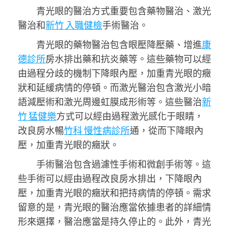
青光眼的醫治方式重要包含藥物醫治、激光
醫治和
新竹 入職健檢
手術醫治。
青光眼的藥物醫治包含眼壓降壓藥、增進
康
德診所
房水排出藥和抗炎藥等。這些藥物可以經
由過程分歧的機制下降眼內壓，加重青光眼的癥
狀和延緩病情的停頓。而激光醫治包含激光小暗
語減壓術和激光周邊虹膜成形術等。這些醫治
新
竹 猛健樂
方式可以經由過程激光感化于眼睛，
改良房水暢
竹科 慢性病診所
通，從而下降眼內
壓，加重青光眼的癥狀。
手術醫治包含過濾性手術和微創手術等。這
些手術可以經由過程改良房水排出，下降眼內
壓，加重青光眼的癥狀和把持病情的停頓。需求
留意的是，青光眼的醫治應當依據患者的詳細情
形來選擇，醫治應當是持久停止的。此外，青光