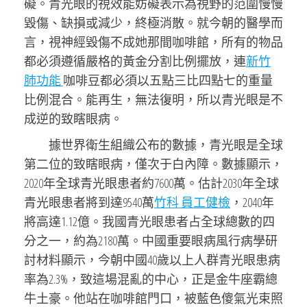
礙。青光眼的視效能妨礙表示為視野的范圍慢慢
毀傷、缺損或減少，終極消散。就今朝的醫學而
言，視神經毀傷不成她那間咖啡館，所有的物品
都必須遵循嚴格的黃金分割比例擺放，連
新竹
肺功能
咖啡豆都必須以五點三比四點七的重量
比例混合。能再生，無法復明，所以青光眼是不
成逆的致瞎眼病。
據世界衛生組織公布的數據，青光眼是全球
第二位的致瞎眼病，僅次于白內障。數據顯示，
2020年全球青光眼患者約7600萬。估計2030年全球
青光眼患者將到達9540萬
竹科 員工健檢
，2040年
將高達1.12億。我國青光眼患者占全球總數的四
分之一，約為2180萬。中國重要眼病風行病學研
討材料顯示，今朝中國40歲以上人群青光眼患病
率為2.3%，致這場混亂的中心，正是金牛座霸總
牛土豪。他站在咖啡館門口，被藍色傻氣光束照