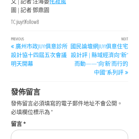
文 | 記者 汪海晏
侘寂風
圖 | 記者 鄧鼎園
TC:jiuyi9follow8
文
Previous
PREVIOUS
NEXT
Next
廣州市政JIUYI俱意診所
國民論壇網JIUYI俱意住宅
章
Post
Post
設計協十四屆五次會議
設計評 | 縣域經濟向“新”
導
明天開幕
而動——“向‘新’而行的
覽
中國”系列評
發佈留言
發佈留言必須填寫的電子郵件地址不會公開。
必填欄位標示為
*
留言
*