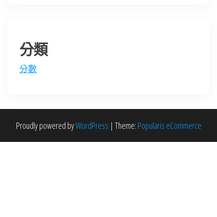
分類
分數
Proudly powered by
WordPress
|
Theme:
Popularis eCommerce