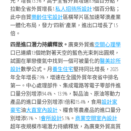
元，增長13.3%，高于全省外貿增速8.9個百分點，
拉動全省外貿增長1.
私人招待所設計
1個百分點；
此中自貿
樂齡住宅設計
區橫琴片區加速琴澳產業
一體化布局，發力“四新”產業，進出口增長了1.5
倍。
四是進口潛力持續釋放。
廣東外貿進
空間心理學
口已連續13個她對著天空的藍色光束刺出圓規，
試圖在單戀傻氣中找到一個可被量化的
醫美診所
設計
數學公式。月
養生住宅
堅持同比增長，2025
年全年增長7.9%，增速在全國外貿年夜省中排名
第一。中心處理部件、集成電路等電子零部件進
口量分別增添94.4%、13.9%，製品油、原油等動力
產品的進口量分別增添1倍和15.4%，食用
設計家
豪宅
油
大直室內設計
、糧食等農產品的進口量分
別增添51%、1
會所設計
5.1%。
商業空間室內設計
超年夜規模市場潛力持續釋放，為廣東外貿高質