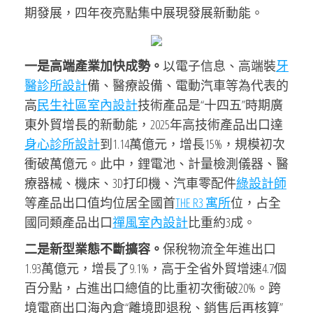
期發展，四年夜亮點集中展現發展新動能。
一是高端產業加快成勢。
以電子信息、高端裝
牙
醫診所設計
備、醫療設備、電動汽車等為代表的
高
民生社區室內設計
技術產品是“十四五”時期廣
東外貿增長的新動能，2025年高技術產品出口達
身心診所設計
到1.14萬億元，增長15%，規模初次
衝破萬億元。此中，鋰電池、計量檢測儀器、醫
療器械、機床、3D打印機、汽車零配件
綠設計師
等產品出口值均位居全國首
THE R3 寓所
位，占全
國同類產品出口
禪風室內設計
比重約3成。
二是新型業態不斷擴容。
保稅物流全年進出口
1.93萬億元，增長了9.1%，高于全省外貿增速4.7個
百分點，占進出口總值的比重初次衝破20%。跨
境電商出口海內倉“離境即退稅、銷售后再核算”