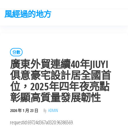
Skip
to
風經過的地方
the
content
分數
廣東外貿連續40年JIUYI
俱意豪宅設計居全國首
位，2025年四年夜亮點
彰顯高質量發展韌性​
2026 年 1 月 23 日
By
ADMIN
requestId:69724d367a0320.96386569.