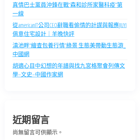
真情巴士黨員沖鋒在戰“森和診所家醫科疫”第
一線
從americanIT公司CEO辭職看偷情的計謀與報應JIUYI
俱意住宅設計｜羊晚快評
滇池畔“繪查包養行情”綠景 生態美帶動生態游_
中國網
胡適心目中幻想的年譜與找九宮格聚會列傳文
學–文史–中國作家網
近期留言
尚無留言可供顯示。