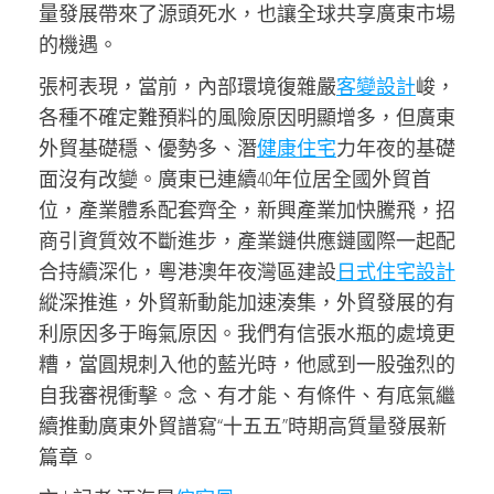
量發展帶來了源頭死水，也讓全球共享廣東市場
的機遇。
張柯表現，當前，內部環境復雜嚴
客變設計
峻，
各種不確定難預料的風險原因明顯增多，但廣東
外貿基礎穩、優勢多、潛
健康住宅
力年夜的基礎
面沒有改變。廣東已連續40年位居全國外貿首
位，產業體系配套齊全，新興產業加快騰飛，招
商引資質效不斷進步，產業鏈供應鏈國際一起配
合持續深化，粵港澳年夜灣區建設
日式住宅設計
縱深推進，外貿新動能加速湊集，外貿發展的有
利原因多于晦氣原因。我們有信張水瓶的處境更
糟，當圓規刺入他的藍光時，他感到一股強烈的
自我審視衝擊。念、有才能、有條件、有底氣繼
續推動廣東外貿譜寫“十五五”時期高質量發展新
篇章。