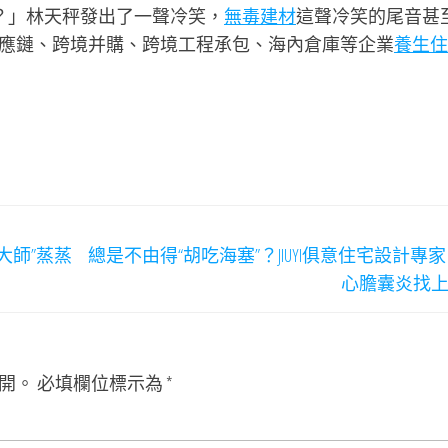
在？」林天秤發出了一聲冷笑，
無毒建材
這聲冷笑的尾音甚
應鏈、跨境并購、跨境工程承包、海內倉庫等企業
養生住
大師”蒸蒸
總是不由得“胡吃海塞”？JIUYI俱意住宅設計專
心膽囊炎找
開。
必填欄位標示為
*