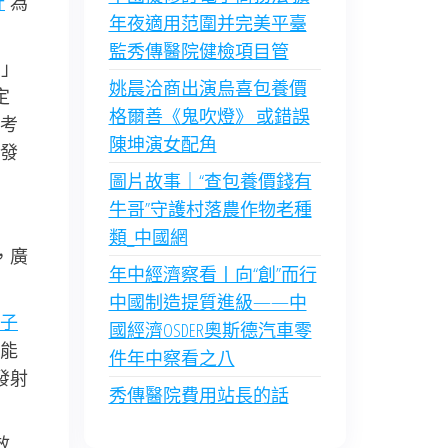
計
”為
年夜適用范圍并完美平臺
監秀傳醫院健檢項目管
。」
姚晨洽商出演烏喜包養價
定
格爾善《鬼吹燈》 或錯誤
考
陳坤演女配角
發
圖片故事｜“查包養價錢有
牛哥”守護村落農作物老種
類_中國網
，廣
年中經濟察看丨向“創”而行
中國制造提質進級——中
子
國經濟OSDER奧斯德汽車零
能
件年中察看之八
發射
秀傳醫院費用站長的話
效