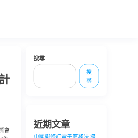
搜尋
搜
設計
尋
量
近期文章
際會
中國擬修訂電子商務法 擴