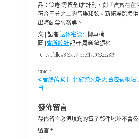
品；策應“粵貿全球”計劃，創「實實在
符合三分之二的音樂和弦。新拓展跨境供
出海配套服務等。
文 | 記者
退休宅設計
柳卓楠
圖 |
會所設計
記者 周巍 鐘振彬
TC:jiuyi9follow8 69a071b3e0f7a0.63222809
文
Previous
PREVIOUS
春熱萬家丨“小家”熱火朝天 台包養網站“
章
Post
日上
導
覽
發佈留言
發佈留言必須填寫的電子郵件地址不會公
留言
*