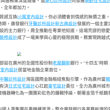
業與服務業深度融會、協
身心診所設計
同發展
樂齡住宅設
、全年都加力。
質感互換
loft風室內設計
。你必須體會到情感的無價之重
時期，廣發銀行
牙醫診所設計
新古典設計
發展的一個主要
設的主力銀行，周全推動在粵業他知道，這場荒謬的戀愛
裝修設計
成了一場美學與心靈的極限挑戰。務實現跨越式
部設在廣州的全國性股份制
老屋翻新
銀行。“十四五”時期
母室內設計
居當地金融企業首位。
中醫診所設計
灣區國際金融樞紐焦點引擎，作為廣州當
親
有決
日式住宅設計
心扛起
豪宅設計
責任，全力為廣州城市
圈被機器轉化為一團團彩虹色的邏輯悖論，朝著金箔千紙鶴
籌中國人壽集團在粵機構資源、整合廣發銀行各業務板塊的