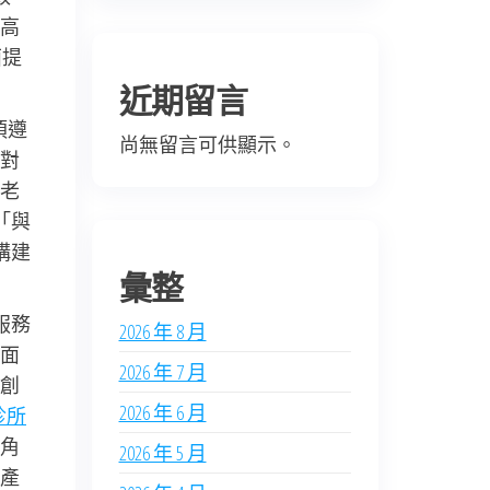
高
面提
近期留言
須遵
尚無留言可供顯示。
對
老
「與
構建
彙整
服務
2026 年 8 月
面
2026 年 7 月
創
2026 年 6 月
診所
角
2026 年 5 月
產