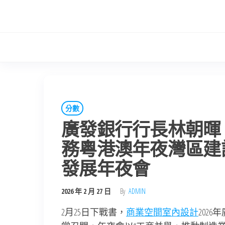
Skip
to
the
content
分數
廣發銀行行長林朝暉：
務粵港澳年夜灣區建設
發展年夜會
2026 年 2 月 27 日
By
ADMIN
2月25日下戰書，
商業空間室內設計
2026