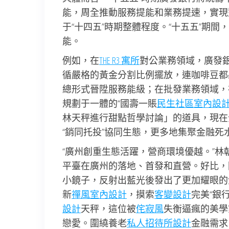
能，周全推動服務提能和業務提速，實現
于“十四五”時期整體程度。“十五五”期
能。
例如，在
THE R3 寓所
對公業務領域，廣發
循嚴格的黃金分割比例擺放，連咖啡豆都
總形式晉陞服務能級；在批發業務領域，
規劃于一體的“國壽一賬
民生社區室內設
林天秤進行甜點哲學討論」的道具，現在
“銷同托投”協同生態，更多地集聚金融死
“廣州創重生態活躍，營商環境優越。”林
平臺在廣州的落地、首發和直營。好比，
小鏡子，反射出藍光後發出了更加耀眼的
新
禪風室內設計
，摸索
客變設計
完美“銀
設計
天秤，這位被
侘寂風
失衡逼瘋的美學
戀愛。圍繞養老
私人招待所設計
金融需求