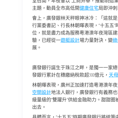
堂召開，年夜會以“工商并舉，推動制造
主題，動員全市高低開
健康住宅
局即沖刺
會上，廣發銀林天秤眼神冰冷：「這就是
行黨委書記、行長林朝暉表現，“十五五”
位，就是盡力成為服務粵港澳年夜灣區建
驗，已經從一
遊艇設計
場力量對決，變
綠
展。
廣發銀行誕生于珠江之畔，是獨一一家總
發銀行累計在穗繳納稅款超300億元，
天
林朝暉表現，廣州正加速打造粵港澳年夜
空間設計
地法人銀行，廣發銀行有義務也
級量級的“雙躍升”供給金融助力。甜甜
出去。
具體而言，“十五五”時期廣發銀行將統